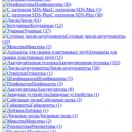
Перфораторы
(36)
С патроном SDS-Max
(5)
С патроном SDS-Plus
(30)
Дрели
(61)
Безударные
(12)
Ударные
(37)
Сетевые дрели-шуруповерты
(10)
Миксеры
(2)
Аппараты для
сварки пластиковых труб
(11)
Аккумуляторная техника
(102)
Дрели-шуруповерты
(56)
Отвёртки
(1)
Шлифмашины
(5)
Перфоратор
(3)
Аккумуляторы
(8)
Зарядные устройства
(1)
Сабельные пилы
(3)
Гайковерты
(1)
Лобзики
(1)
Дисковые пилы
(1)
Миксеры
(2)
Реноваторы
(1)
Пылесосы
(2)