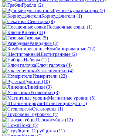
Грабли
(2)
Ручные культиваторы
(2)
Корнеудалители
(1)
Секаторы
(8)
Посадочные совки
(1)
Ключи
(41)
Газовые
(5)
Разводные
(3)
Комбинированные
(12)
Шестигранные
(2)
Наборы
(12)
Ключ галочка
(4)
Заклепочники
(4)
Измерители
(22)
Рулетки
(10)
Линейки
(3)
Угольники
(3)
Магнитные уровни
(5)
Штангенциркули
(1)
Стеклорезы
(1)
Труборезы
(4)
Плоскогубцы
(12)
Ножи
(5)
Струбцины
(11)