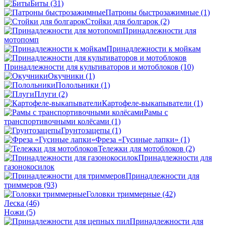
Биты
(31)
Патроны быстрозажимные
(1)
Стойки для болгарок
(2)
Принадлежности для
мотопомп
Принадлежности к мойкам
Принадлежности для культиваторов и мотоблоков
(10)
Окучники
(1)
Полольники
(1)
Плуги
(2)
Картофеле-выкапыватели
(1)
Рамы с
транспортивочными колёсами
(1)
Грунтозацепы
(1)
Фреза «Гусиные лапки»
(1)
Тележки для мотоблоков
(2)
Принадлежности для
газонокосилок
Принадлежности для
триммеров
(93)
Головки триммерные
(42)
Леска
(46)
Ножи
(5)
Принадлежности для