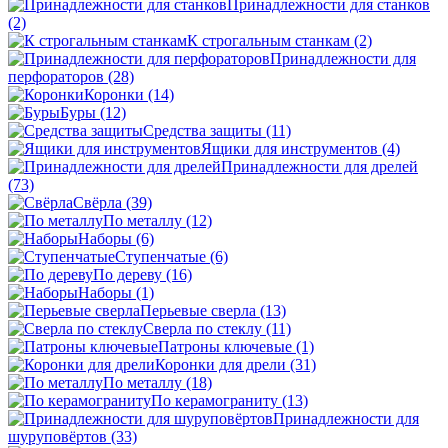
Принадлежности для станков
(2)
К строгальным станкам
(2)
Принадлежности для
перфораторов
(28)
Коронки
(14)
Буры
(12)
Средства защиты
(11)
Ящики для инструментов
(4)
Принадлежности для дрелей
(73)
Свёрла
(39)
По металлу
(12)
Наборы
(6)
Ступенчатые
(6)
По дереву
(16)
Наборы
(1)
Перьевые сверла
(13)
Сверла по стеклу
(11)
Патроны ключевые
(1)
Коронки для дрели
(31)
По металлу
(18)
По керамограниту
(13)
Принадлежности для
шуруповёртов
(33)