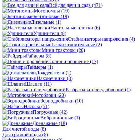
Всё для дачи и сада
(471)
Мотопомпы
(19)
Бензиновые
(18)
Дизельные
(1)
Настольные плитки
(6)
Удлинители
(8)
Стабилизаторы напряжения
(4)
Тачки строительные
(2)
Мини тракторы
(20)
Райдеры
(8)
Полив и орошение
(17)
Таймеры
(1)
Дождеватели
(2)
Наконечники
(3)
Шланги
(11)
Разбрасыватели удобрений
(1)
Мотоблоки
(20)
Зернодробилки
(10)
Насосы
(51)
Погружные
(42)
Вибрационные
(1)
Дренажные
(18)
Для чистой воды
(8)
Для грязной воды
(6)