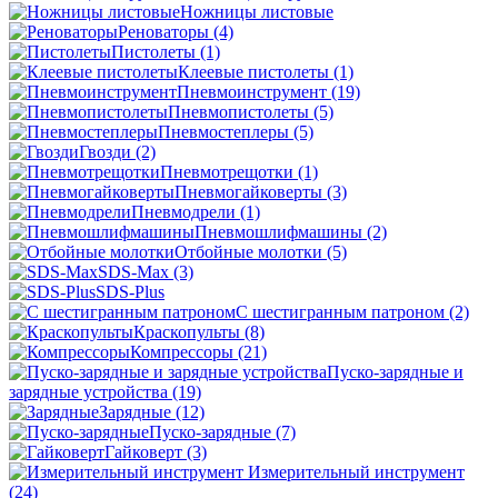
Ножницы листовые
Реноваторы
(4)
Пистолеты
(1)
Клеевые пистолеты
(1)
Пневмоинструмент
(19)
Пневмопистолеты
(5)
Пневмостеплеры
(5)
Гвозди
(2)
Пневмотрещотки
(1)
Пневмогайковерты
(3)
Пневмодрели
(1)
Пневмошлифмашины
(2)
Отбойные молотки
(5)
SDS-Max
(3)
SDS-Plus
C шестигранным патроном
(2)
Краскопульты
(8)
Компрессоры
(21)
Пуско-зарядные и
зарядные устройства
(19)
Зарядные
(12)
Пуско-зарядные
(7)
Гайковерт
(3)
Измерительный инструмент
(24)