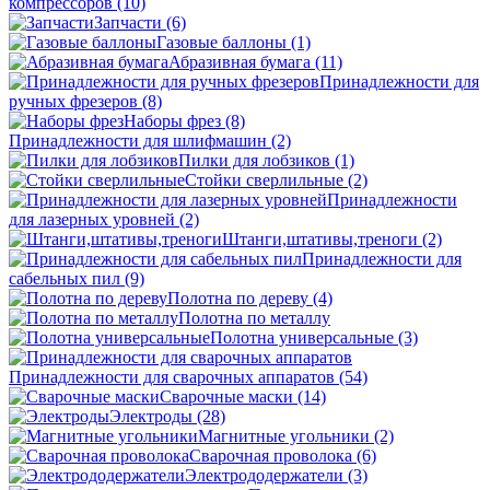
компрессоров
(10)
Запчасти
(6)
Газовые баллоны
(1)
Абразивная бумага
(11)
Принадлежности для
ручных фрезеров
(8)
Наборы фрез
(8)
Принадлежности для шлифмашин
(2)
Пилки для лобзиков
(1)
Стойки сверлильные
(2)
Принадлежности
для лазерных уровней
(2)
Штанги,штативы,треноги
(2)
Принадлежности для
сабельных пил
(9)
Полотна по дереву
(4)
Полотна по металлу
Полотна универсальные
(3)
Принадлежности для сварочных аппаратов
(54)
Сварочные маски
(14)
Электроды
(28)
Магнитные угольники
(2)
Сварочная проволока
(6)
Электрододержатели
(3)