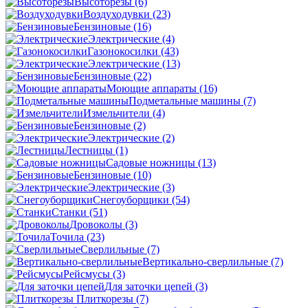
Высоторезы
(6)
Воздуходувки
(23)
Бензиновые
(16)
Электрические
(4)
Газонокосилки
(43)
Электрические
(13)
Бензиновые
(22)
Моющие аппараты
(16)
Подметальные машины
(7)
Измельчители
(4)
Бензиновые
(2)
Электрические
(2)
Лестницы
(1)
Садовые ножницы
(13)
Бензиновые
(10)
Электрические
(3)
Снегоуборщики
(54)
Станки
(51)
Дровоколы
(3)
Точила
(23)
Сверлильные
(7)
Вертикально-сверлильные
(7)
Рейсмусы
(3)
Для заточки цепей
(3)
Плиткорезы
(7)