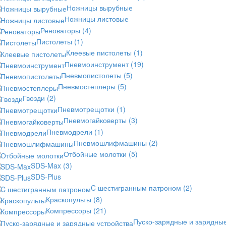
Ножницы вырубные
Ножницы листовые
Реноваторы
(4)
Пистолеты
(1)
Клеевые пистолеты
(1)
Пневмоинструмент
(19)
Пневмопистолеты
(5)
Пневмостеплеры
(5)
Гвозди
(2)
Пневмотрещотки
(1)
Пневмогайковерты
(3)
Пневмодрели
(1)
Пневмошлифмашины
(2)
Отбойные молотки
(5)
SDS-Max
(3)
SDS-Plus
C шестигранным патроном
(2)
Краскопульты
(8)
Компрессоры
(21)
Пуско-зарядные и зарядны