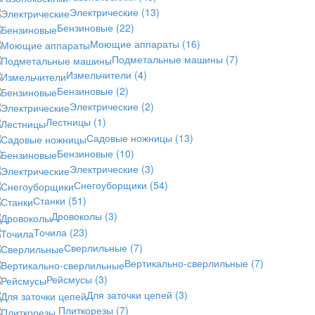
Электрические
(13)
Бензиновые
(22)
Моющие аппараты
(16)
Подметальные машины
(7)
Измельчители
(4)
Бензиновые
(2)
Электрические
(2)
Лестницы
(1)
Садовые ножницы
(13)
Бензиновые
(10)
Электрические
(3)
Снегоуборщики
(54)
Станки
(51)
Дровоколы
(3)
Точила
(23)
Сверлильные
(7)
Вертикально-сверлильные
(7)
Рейсмусы
(3)
Для заточки цепей
(3)
Плиткорезы
(7)