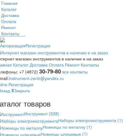
Главная
Каталог
Доставка
Оплата
Ремонт
Контакты
Авторизация
Регистрация
тернет магазин инструментов в наличии и на заказ
лавная
Каталог
Доставка
Оплата
Ремонт
Контакты
30-79-80
елефоны:
+7 (4872)
все контакты
mail:
instrument-zentr@yandex.ru
ойти
Регистрация
Назад
X
Закрыть
аталог товаров
Инструмент
(538)
Наборы электроинструмента
(1)
Ножницы по металлу
(1)
Ножницы шлицевые
(1)