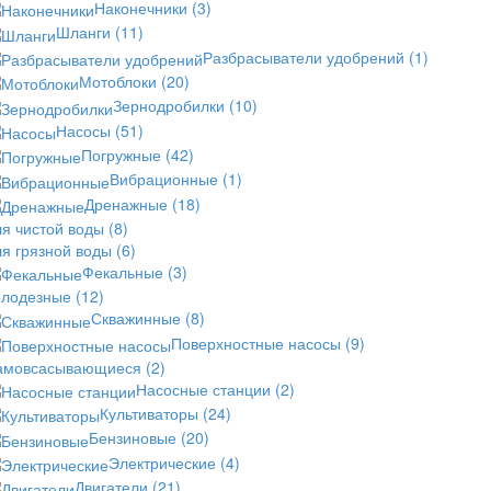
Наконечники
(3)
Шланги
(11)
Разбрасыватели удобрений
(1)
Мотоблоки
(20)
Зернодробилки
(10)
Насосы
(51)
Погружные
(42)
Вибрационные
(1)
Дренажные
(18)
ля чистой воды
(8)
ля грязной воды
(6)
Фекальные
(3)
олодезные
(12)
Скважинные
(8)
Поверхностные насосы
(9)
амовсасывающиеся
(2)
Насосные станции
(2)
Культиваторы
(24)
Бензиновые
(20)
Электрические
(4)
Двигатели
(21)