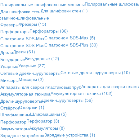
Полировальные шлифов
Для шлифовки стен
(1)
озаично-шлифовальные
Фрезеры
(15)
Перфораторы
(36)
С патроном SDS-Max
(5)
С патроном SDS-Plus
(30)
Дрели
(61)
Безударные
(12)
Ударные
(37)
Сетевые дрели-шуруповерты
(10)
Миксеры
(2)
Аппараты для сварки пласт
Аккумуляторная техника
(102)
Дрели-шуруповерты
(56)
Отвёртки
(1)
Шлифмашины
(5)
Перфоратор
(3)
Аккумуляторы
(8)
Зарядные устройства
(1)