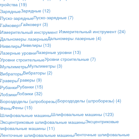
стройства
(19)
Зарядные
(12)
Пуско-зарядные
(7)
Гайковерт
(3)
Измерительный инструмент
(24)
Дальномеры лазерные
(4)
Нивелиры
(13)
Лазерные уровни
(13)
Уровни строительные
(7)
Мультиметры
(3)
Вибраторы
(2)
Граверы
(9)
Рубанки
(15)
Лобзики
(32)
Бороздоделы (штроборезы)
(4)
Фены
(15)
Шлифовальные машины
(123)
Эксцентриковые
лифовальные машины
(11)
Ленточные шлифовальные