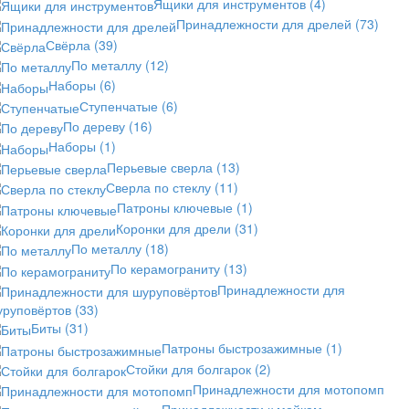
Ящики для инструментов
(4)
Принадлежности для дрелей
(73)
Свёрла
(39)
По металлу
(12)
Наборы
(6)
Ступенчатые
(6)
По дереву
(16)
Наборы
(1)
Перьевые сверла
(13)
Сверла по стеклу
(11)
Патроны ключевые
(1)
Коронки для дрели
(31)
По металлу
(18)
По керамограниту
(13)
Принадлежности для
уруповёртов
(33)
Биты
(31)
Патроны быстрозажимные
(1)
Стойки для болгарок
(2)
Принадлежности для мотопомп