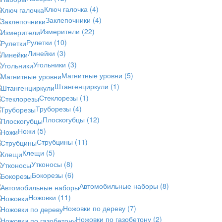
Ключ галочка
(4)
Заклепочники
(4)
Измерители
(22)
Рулетки
(10)
Линейки
(3)
Угольники
(3)
Магнитные уровни
(5)
Штангенциркули
(1)
Стеклорезы
(1)
Труборезы
(4)
Плоскогубцы
(12)
Ножи
(5)
Струбцины
(11)
Клещи
(5)
Утконосы
(8)
Бокорезы
(6)
Автомобильные наборы
(8)
Ножовки
(11)
Ножовки по дереву
(7)
Ножовки по газобетону
(2)