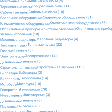
Монтажные пилы
(4)
Торцовочные пилы
(14)
Сабельные пилы
(10)
Сварочное оборудование
(31)
Климатическое оборудование
(36)
Отопительные прибо
 системы отопления
(10)
Масляные радиаторы
(4)
Тепловые пушки
(22)
Газовые
(3)
Электрические
(14)
Дизельные
(5)
Строительная техника
(119)
Вибраторы
(3)
Виброплиты
(14)
Мотобуры
(10)
Генераторы
(76)
Инверторные
(3)
Дизельные
(6)
Пылесосы
(8)
Бетономешалки
(3)