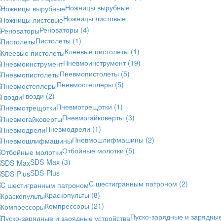
Ножницы вырубные
Ножницы листовые
Реноваторы
(4)
Пистолеты
(1)
Клеевые пистолеты
(1)
Пневмоинструмент
(19)
Пневмопистолеты
(5)
Пневмостеплеры
(5)
Гвозди
(2)
Пневмотрещотки
(1)
Пневмогайковерты
(3)
Пневмодрели
(1)
Пневмошлифмашины
(2)
Отбойные молотки
(5)
SDS-Max
(3)
SDS-Plus
C шестигранным патроном
(2)
Краскопульты
(8)
Компрессоры
(21)
Пуско-зарядные и зарядны