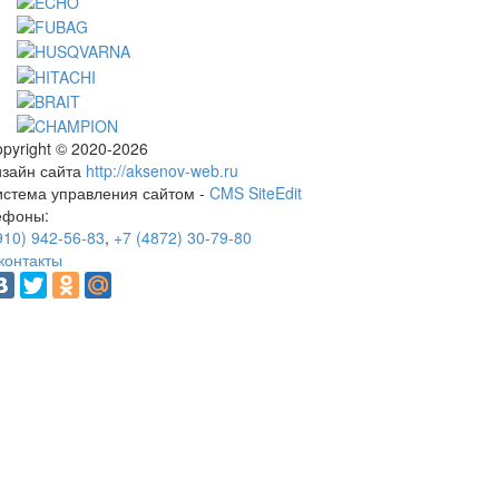
pyright © 2020-2026
изайн сайта
http://aksenov-web.ru
истема управления сайтом -
CMS SiteEdit
ефоны:
910) 942-56-83
,
+7 (4872) 30-79-80
контакты