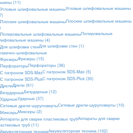
ашины
(11)
Угловые шлифовальные машины
7)
Плоские шлифовальные машины
)
Полировальные
лифовальные машины
(4)
Для шлифовки стен
(1)
озаично-шлифовальные
Фрезеры
(15)
Перфораторы
(36)
С патроном SDS-Max
(5)
С патроном SDS-Plus
(30)
Дрели
(61)
Безударные
(12)
Ударные
(37)
Сетевые дрели-шуруповерты
(10)
Миксеры
(2)
Аппараты для сварки
астиковых труб
(11)
Аккумуляторная техника
(102)