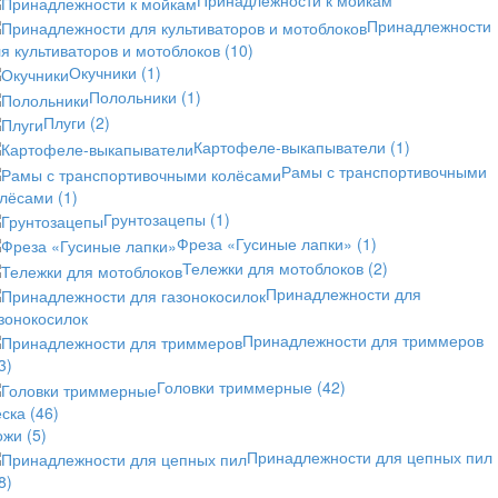
Принадлежности к мойкам
Принадлежности
я культиваторов и мотоблоков
(10)
Окучники
(1)
Полольники
(1)
Плуги
(2)
Картофеле-выкапыватели
(1)
Рамы с транспортивочными
олёсами
(1)
Грунтозацепы
(1)
Фреза «Гусиные лапки»
(1)
Тележки для мотоблоков
(2)
Принадлежности для
зонокосилок
Принадлежности для триммеров
3)
Головки триммерные
(42)
еска
(46)
ожи
(5)
Принадлежности для цепных пил
8)