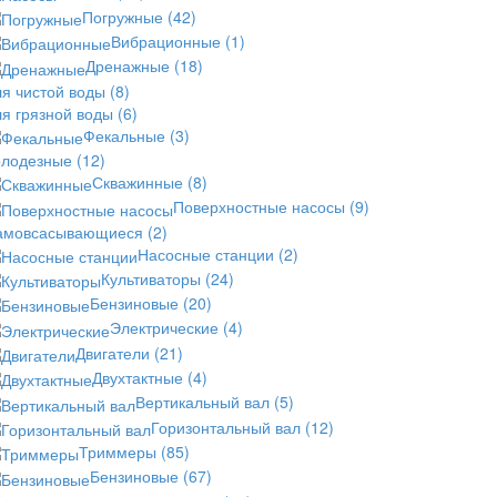
Погружные
(42)
Вибрационные
(1)
Дренажные
(18)
ля чистой воды
(8)
ля грязной воды
(6)
Фекальные
(3)
олодезные
(12)
Скважинные
(8)
Поверхностные насосы
(9)
амовсасывающиеся
(2)
Насосные станции
(2)
Культиваторы
(24)
Бензиновые
(20)
Электрические
(4)
Двигатели
(21)
Двухтактные
(4)
Вертикальный вал
(5)
Горизонтальный вал
(12)
Триммеры
(85)
Бензиновые
(67)