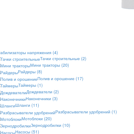
табилизаторы напряжения
(4)
Тачки строительные
(2)
Мини тракторы
(20)
Райдеры
(8)
Полив и орошение
(17)
Таймеры
(1)
Дождеватели
(2)
Наконечники
(3)
Шланги
(11)
Разбрасыватели удобрений
(1)
Мотоблоки
(20)
Зернодробилки
(10)
Насосы
(51)