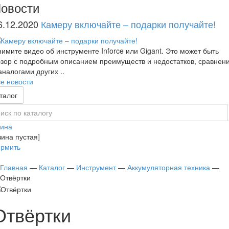
овости
6.12.2020
Камеру включайте – подарки получайте!
имите видео об инструменте Inforce или Gigant. Это может быть
зор с подробным описанием преимуществ и недостатков, сравнен
аналогами других ..
е новости
талог
зина
зина пустая]
рмить
Главная
—
Каталог
—
Инструмент
—
Аккумуляторная техника
—
Отвёртки
Отвёртки