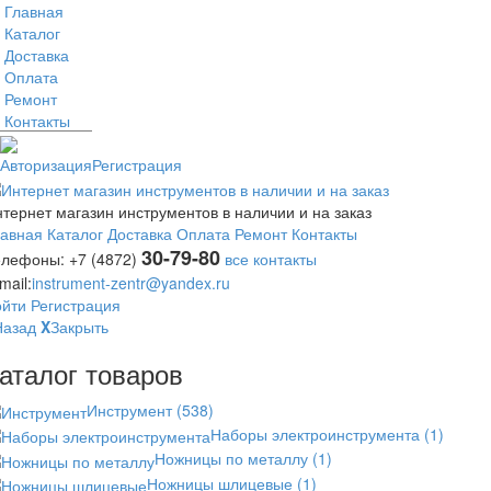
Главная
Каталог
Доставка
Оплата
Ремонт
Контакты
Авторизация
Регистрация
тернет магазин инструментов в наличии и на заказ
лавная
Каталог
Доставка
Оплата
Ремонт
Контакты
30-79-80
елефоны:
+7 (4872)
все контакты
mail:
instrument-zentr@yandex.ru
ойти
Регистрация
Назад
X
Закрыть
аталог товаров
Инструмент
(538)
Наборы электроинструмента
(1)
Ножницы по металлу
(1)
Ножницы шлицевые
(1)