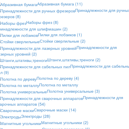
Абразивная бумага
(11)
Принадлежности для ручны
резеров
(8)
Наборы фрез
(8)
ринадлежности для шлифмашин
(2)
Пилки для лобзиков
(1)
Стойки сверлильные
(2)
Принадлежности для
азерных уровней
(2)
Штанги,штативы,треноги
(2)
Принадлежности для сабельн
ил
(9)
Полотна по дереву
(4)
Полотна по металлу
Полотна универсальные
(3)
Принадлежности для
варочных аппаратов
(54)
Сварочные маски
(14)
Электроды
(28)
Магнитные угольники
(2)
Сварочная проволока
(6)