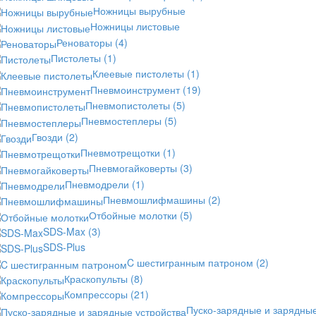
Ножницы вырубные
Ножницы листовые
Реноваторы
(4)
Пистолеты
(1)
Клеевые пистолеты
(1)
Пневмоинструмент
(19)
Пневмопистолеты
(5)
Пневмостеплеры
(5)
Гвозди
(2)
Пневмотрещотки
(1)
Пневмогайковерты
(3)
Пневмодрели
(1)
Пневмошлифмашины
(2)
Отбойные молотки
(5)
SDS-Max
(3)
SDS-Plus
C шестигранным патроном
(2)
Краскопульты
(8)
Компрессоры
(21)
Пуско-зарядные и зарядны