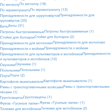
По металлу
(18)
По керамограниту
(13)
Принадлежности для
уруповёртов
(33)
Биты
(31)
Патроны быстрозажимные
(1)
Стойки для болгарок
(2)
Принадлежности для мотопомп
Принадлежности к мойкам
Принадлежности
я культиваторов и мотоблоков
(10)
Окучники
(1)
Полольники
(1)
Плуги
(2)
Картофеле-выкапыватели
(1)
Рамы с транспортивочными
олёсами
(1)
Грунтозацепы
(1)
Фреза «Гусиные лапки»
(1)
Тележки для мотоблоков
(2)