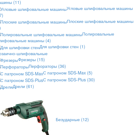
ашины
(11)
Угловые шлифовальные машины
7)
Плоские шлифовальные машины
)
Полировальные
лифовальные машины
(4)
Для шлифовки стен
(1)
озаично-шлифовальные
Фрезеры
(15)
Перфораторы
(36)
С патроном SDS-Max
(5)
С патроном SDS-Plus
(30)
Дрели
(61)
Безударные
(12)