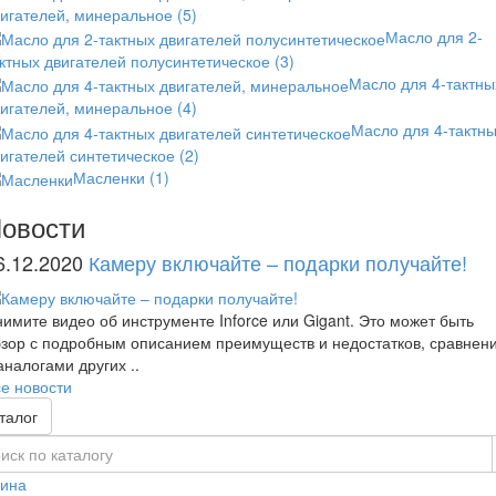
вигателей, минеральное
(5)
Масло для 2-
ктных двигателей полусинтетическое
(3)
Масло для 4-тактны
вигателей, минеральное
(4)
Масло для 4-тактн
игателей синтетическое
(2)
Масленки
(1)
овости
6.12.2020
Камеру включайте – подарки получайте!
имите видео об инструменте Inforce или Gigant. Это может быть
зор с подробным описанием преимуществ и недостатков, сравнен
аналогами других ..
е новости
талог
зина