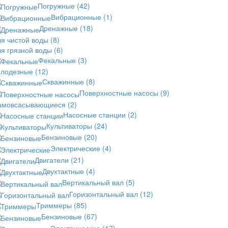
Погружные
(42)
Вибрационные
(1)
Дренажные
(18)
ля чистой воды
(8)
ля грязной воды
(6)
Фекальные
(3)
олодезные
(12)
Скважинные
(8)
Поверхностные насосы
(9)
амовсасывающиеся
(2)
Насосные станции
(2)
Культиваторы
(24)
Бензиновые
(20)
Электрические
(4)
Двигатели
(21)
Двухтактные
(4)
Вертикальный вал
(5)
Горизонтальный вал
(12)
Триммеры
(85)
Бензиновые
(67)
Электрические
(17)