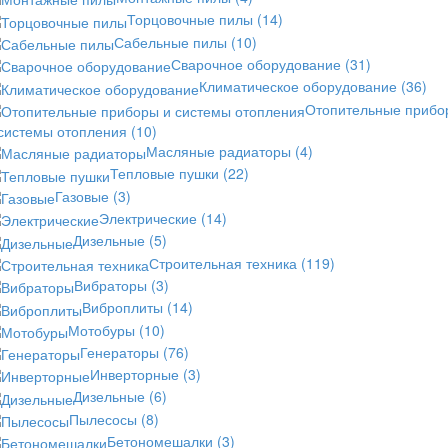
Торцовочные пилы
(14)
Сабельные пилы
(10)
Сварочное оборудование
(31)
Климатическое оборудование
(36)
Отопительные прибо
 системы отопления
(10)
Масляные радиаторы
(4)
Тепловые пушки
(22)
Газовые
(3)
Электрические
(14)
Дизельные
(5)
Строительная техника
(119)
Вибраторы
(3)
Виброплиты
(14)
Мотобуры
(10)
Генераторы
(76)
Инверторные
(3)
Дизельные
(6)
Пылесосы
(8)
Бетономешалки
(3)