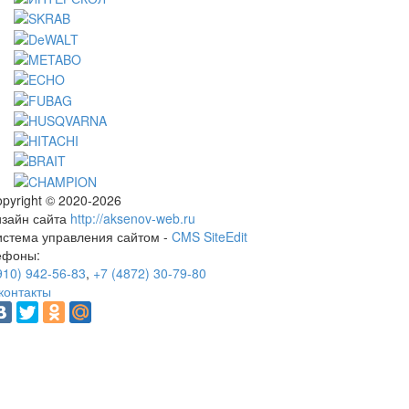
pyright © 2020-2026
изайн сайта
http://aksenov-web.ru
истема управления сайтом -
CMS SiteEdit
ефоны:
910) 942-56-83
,
+7 (4872) 30-79-80
контакты