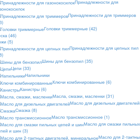
Принадлежности для
зонокосилок
Принадлежности для триммеров
3)
Головки триммерные
(42)
еска
(46)
ожи
(5)
Принадлежности для цепных пил
8)
Шины для бензопил
(35)
Цепи
(33)
Напильники
Ключи комбинированные
(6)
Канистры
(6)
Масла, смазки, масленки
(31)
Масло для дизельных двигателей
Смазка
(8)
Масло трансмиссионное
(1)
Масло для смазки пильных
епей и шин
(3)
Масло для 2-тактны