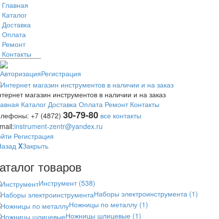
Главная
Каталог
Доставка
Оплата
Ремонт
Контакты
Авторизация
Регистрация
тернет магазин инструментов в наличии и на заказ
лавная
Каталог
Доставка
Оплата
Ремонт
Контакты
30-79-80
елефоны:
+7 (4872)
все контакты
mail:
instrument-zentr@yandex.ru
ойти
Регистрация
Назад
X
Закрыть
аталог товаров
Инструмент
(538)
Наборы электроинструмента
(1)
Ножницы по металлу
(1)
Ножницы шлицевые
(1)