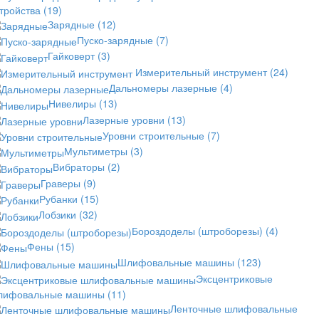
стройства
(19)
Зарядные
(12)
Пуско-зарядные
(7)
Гайковерт
(3)
Измерительный инструмент
(24)
Дальномеры лазерные
(4)
Нивелиры
(13)
Лазерные уровни
(13)
Уровни строительные
(7)
Мультиметры
(3)
Вибраторы
(2)
Граверы
(9)
Рубанки
(15)
Лобзики
(32)
Бороздоделы (штроборезы)
(4)
Фены
(15)
Шлифовальные машины
(123)
Эксцентриковые
лифовальные машины
(11)
Ленточные шлифовальные