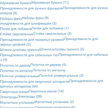
Абразивная бумага
(11)
Принадлежности для ручны
резеров
(8)
Наборы фрез
(8)
ринадлежности для шлифмашин
(2)
Пилки для лобзиков
(1)
Стойки сверлильные
(2)
Принадлежности для
азерных уровней
(2)
Штанги,штативы,треноги
(2)
Принадлежности для сабельн
ил
(9)
Полотна по дереву
(4)
Полотна по металлу
Полотна универсальные
(3)
Принадлежности для
варочных аппаратов
(54)
Сварочные маски
(14)
Электроды
(28)
Магнитные угольники
(2)
Сварочная проволока
(6)