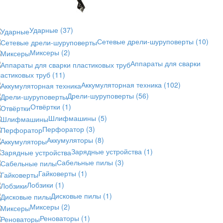
Ударные
(37)
Сетевые дрели-шуруповерты
(10)
Миксеры
(2)
Аппараты для сварки
астиковых труб
(11)
Аккумуляторная техника
(102)
Дрели-шуруповерты
(56)
Отвёртки
(1)
Шлифмашины
(5)
Перфоратор
(3)
Аккумуляторы
(8)
Зарядные устройства
(1)
Сабельные пилы
(3)
Гайковерты
(1)
Лобзики
(1)
Дисковые пилы
(1)
Миксеры
(2)
Реноваторы
(1)