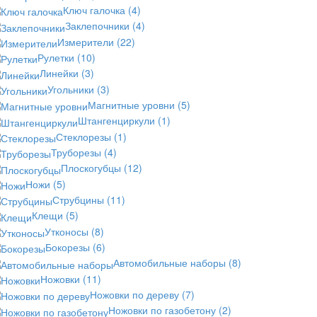
Ключ галочка
(4)
Заклепочники
(4)
Измерители
(22)
Рулетки
(10)
Линейки
(3)
Угольники
(3)
Магнитные уровни
(5)
Штангенциркули
(1)
Стеклорезы
(1)
Труборезы
(4)
Плоскогубцы
(12)
Ножи
(5)
Струбцины
(11)
Клещи
(5)
Утконосы
(8)
Бокорезы
(6)
Автомобильные наборы
(8)
Ножовки
(11)
Ножовки по дереву
(7)
Ножовки по газобетону
(2)