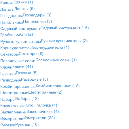
Киянки
(1)
Лопаты
(5)
Гвоздодеры
(3)
Напильники
(3)
Садовый инструмент
(15)
Грабли
(2)
Ручные культиваторы
(2)
Корнеудалители
(1)
Секаторы
(8)
Посадочные совки
(1)
Ключи
(41)
Газовые
(5)
Разводные
(3)
Комбинированные
(12)
Шестигранные
(2)
Наборы
(12)
Ключ галочка
(4)
Заклепочники
(4)
Измерители
(22)
Рулетки
(10)