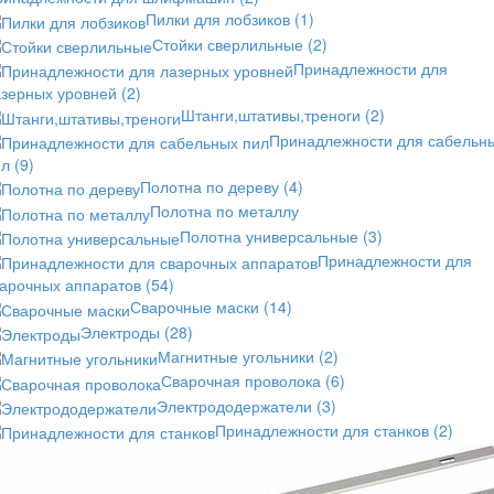
Пилки для лобзиков
(1)
Стойки сверлильные
(2)
Принадлежности для
азерных уровней
(2)
Штанги,штативы,треноги
(2)
Принадлежности для сабельн
ил
(9)
Полотна по дереву
(4)
Полотна по металлу
Полотна универсальные
(3)
Принадлежности для
варочных аппаратов
(54)
Сварочные маски
(14)
Электроды
(28)
Магнитные угольники
(2)
Сварочная проволока
(6)
Электрододержатели
(3)
Принадлежности для станков
(2)