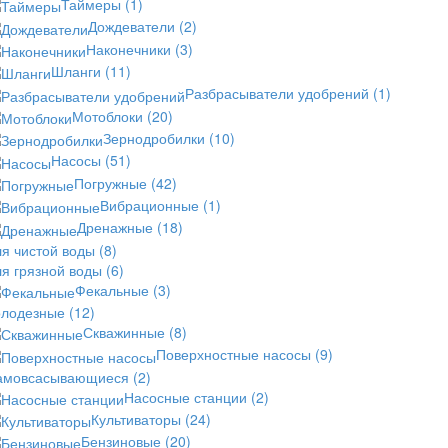
Таймеры
(1)
Дождеватели
(2)
Наконечники
(3)
Шланги
(11)
Разбрасыватели удобрений
(1)
Мотоблоки
(20)
Зернодробилки
(10)
Насосы
(51)
Погружные
(42)
Вибрационные
(1)
Дренажные
(18)
ля чистой воды
(8)
ля грязной воды
(6)
Фекальные
(3)
олодезные
(12)
Скважинные
(8)
Поверхностные насосы
(9)
амовсасывающиеся
(2)
Насосные станции
(2)
Культиваторы
(24)
Бензиновые
(20)