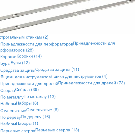
 строгальным станкам
(2)
Принадлежности для
ерфораторов
(28)
Коронки
(14)
Буры
(12)
Средства защиты
(11)
Ящики для инструментов
(4)
Принадлежности для дрелей
(73)
Свёрла
(39)
По металлу
(12)
Наборы
(6)
Ступенчатые
(6)
По дереву
(16)
Наборы
(1)
Перьевые сверла
(13)