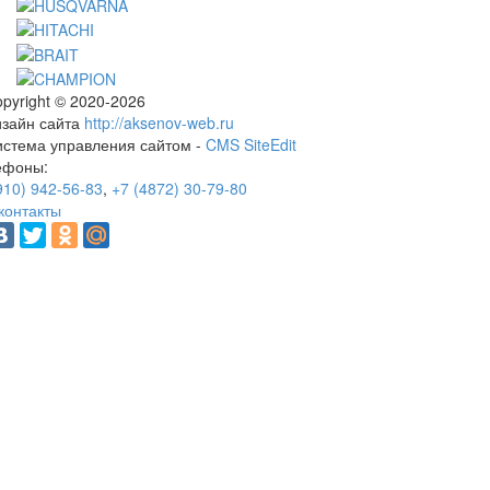
pyright © 2020-2026
изайн сайта
http://aksenov-web.ru
истема управления сайтом -
CMS SiteEdit
ефоны:
910) 942-56-83
,
+7 (4872) 30-79-80
контакты