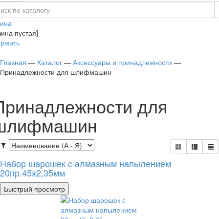
зина
зина пустая]
рмить
Главная
—
Каталог
—
Аксессуары и принадлежности
—
Принадлежности для шлифмашин
Принадлежности для
шлифмашин
Набор шарошек с алмазным напылением
20пр.45х2,35мм
Быстрый просмотр