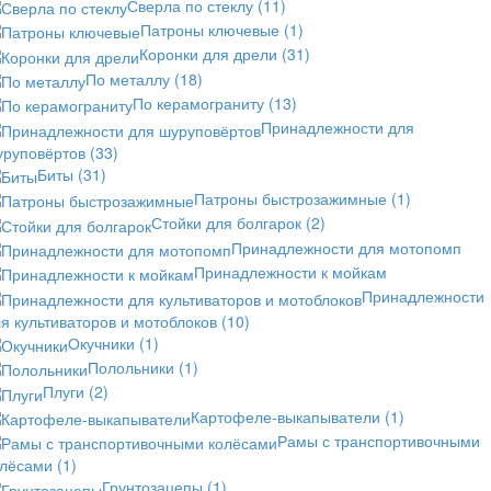
Сверла по стеклу
(11)
Патроны ключевые
(1)
Коронки для дрели
(31)
По металлу
(18)
По керамограниту
(13)
Принадлежности для
уруповёртов
(33)
Биты
(31)
Патроны быстрозажимные
(1)
Стойки для болгарок
(2)
Принадлежности для мотопомп
Принадлежности к мойкам
Принадлежности
я культиваторов и мотоблоков
(10)
Окучники
(1)
Полольники
(1)
Плуги
(2)
Картофеле-выкапыватели
(1)
Рамы с транспортивочными
олёсами
(1)
Грунтозацепы
(1)