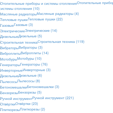
Отопительные прибо
 системы отопления
(10)
Масляные радиаторы
(4)
Тепловые пушки
(22)
Газовые
(3)
Электрические
(14)
Дизельные
(5)
Строительная техника
(119)
Вибраторы
(3)
Виброплиты
(14)
Мотобуры
(10)
Генераторы
(76)
Инверторные
(3)
Дизельные
(6)
Пылесосы
(8)
Бетономешалки
(3)
Бензорезы
(5)
Ручной инструмент
(221)
Отвёртки
(23)
Плиткорезы
(2)