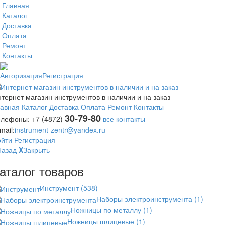
Главная
Каталог
Доставка
Оплата
Ремонт
Контакты
Авторизация
Регистрация
тернет магазин инструментов в наличии и на заказ
лавная
Каталог
Доставка
Оплата
Ремонт
Контакты
30-79-80
елефоны:
+7 (4872)
все контакты
mail:
instrument-zentr@yandex.ru
ойти
Регистрация
Назад
X
Закрыть
аталог товаров
Инструмент
(538)
Наборы электроинструмента
(1)
Ножницы по металлу
(1)
Ножницы шлицевые
(1)