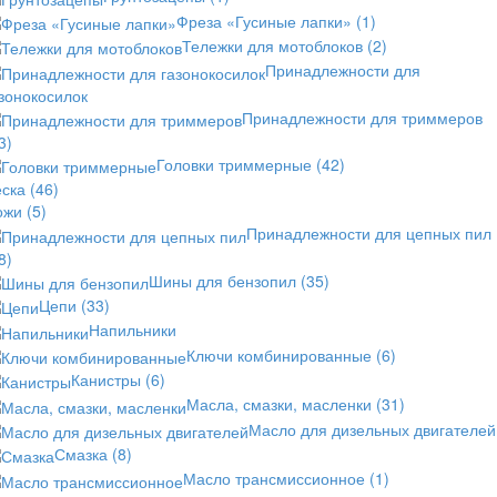
Фреза «Гусиные лапки»
(1)
Тележки для мотоблоков
(2)
Принадлежности для
зонокосилок
Принадлежности для триммеров
3)
Головки триммерные
(42)
еска
(46)
ожи
(5)
Принадлежности для цепных пил
8)
Шины для бензопил
(35)
Цепи
(33)
Напильники
Ключи комбинированные
(6)
Канистры
(6)
Масла, смазки, масленки
(31)
Масло для дизельных двигателей
Смазка
(8)
Масло трансмиссионное
(1)