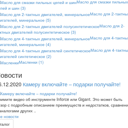
Масло для смазки пильных
епей и шин
(3)
Масло для 2-тактны
вигателей, минеральное
(5)
Масло для 2-
ктных двигателей полусинтетическое
(3)
Масло для 4-тактны
вигателей, минеральное
(4)
Масло для 4-тактн
игателей синтетическое
(2)
Масленки
(1)
овости
6.12.2020
Камеру включайте – подарки получайте!
имите видео об инструменте Inforce или Gigant. Это может быть
зор с подробным описанием преимуществ и недостатков, сравнен
аналогами других ..
е новости
талог