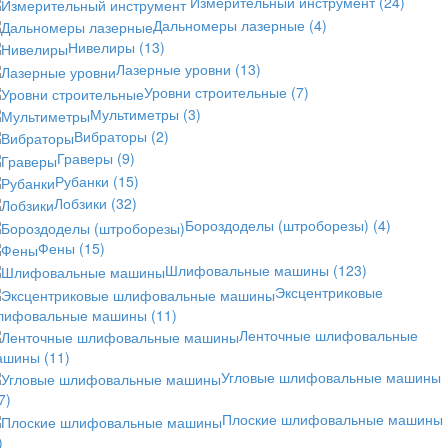
Измерительный инструмент
(24)
Дальномеры лазерные
(4)
Нивелиры
(13)
Лазерные уровни
(13)
Уровни строительные
(7)
Мультиметры
(3)
Вибраторы
(2)
Граверы
(9)
Рубанки
(15)
Лобзики
(32)
Бороздоделы (штроборезы)
(4)
Фены
(15)
Шлифовальные машины
(123)
Эксцентриковые
лифовальные машины
(11)
Ленточные шлифовальные
ашины
(11)
Угловые шлифовальные машины
7)
Плоские шлифовальные машины
)