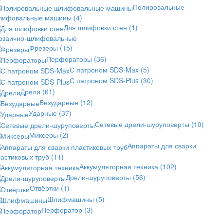
Полировальные
лифовальные машины
(4)
Для шлифовки стен
(1)
озаично-шлифовальные
Фрезеры
(15)
Перфораторы
(36)
С патроном SDS-Max
(5)
С патроном SDS-Plus
(30)
Дрели
(61)
Безударные
(12)
Ударные
(37)
Сетевые дрели-шуруповерты
(10)
Миксеры
(2)
Аппараты для сварки
астиковых труб
(11)
Аккумуляторная техника
(102)
Дрели-шуруповерты
(56)
Отвёртки
(1)
Шлифмашины
(5)
Перфоратор
(3)