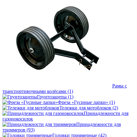
Рамы с
транспортивочными колёсами
(1)
Грунтозацепы
(1)
Фреза «Гусиные лапки»
(1)
Тележки для мотоблоков
(2)
Принадлежности для
газонокосилок
Принадлежности для
триммеров
(93)
Головки триммерные
(42)