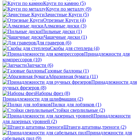
Круги по камню
(5)
Круги по металлу
(9)
Зачистные Круги
(5)
Отрезные Круги
(4)
Алмазные диски
(3)
Пильные диски
(1)
Чашечные диски
(1)
Для граверов
(6)
Скобы для степлера
(4)
Принадлежности для
компрессоров
(10)
Запчасти
(6)
Газовые баллоны
(1)
Абразивная бумага
(11)
Принадлежности для
ручных фрезеров
(8)
Наборы фрез
(8)
Принадлежности для шлифмашин
(2)
Пилки для лобзиков
(1)
Стойки сверлильные
(2)
Принадлежности
для лазерных уровней
(2)
Штанги,штативы,треноги
(2)
Принадлежности для
сабельных пил
(9)