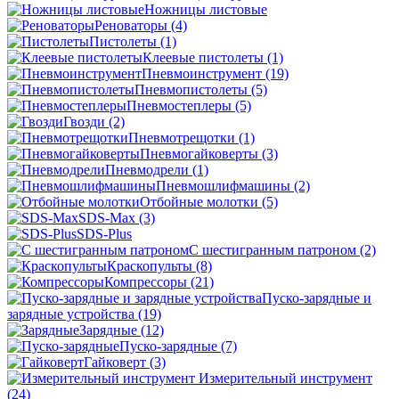
Ножницы листовые
Реноваторы
(4)
Пистолеты
(1)
Клеевые пистолеты
(1)
Пневмоинструмент
(19)
Пневмопистолеты
(5)
Пневмостеплеры
(5)
Гвозди
(2)
Пневмотрещотки
(1)
Пневмогайковерты
(3)
Пневмодрели
(1)
Пневмошлифмашины
(2)
Отбойные молотки
(5)
SDS-Max
(3)
SDS-Plus
C шестигранным патроном
(2)
Краскопульты
(8)
Компрессоры
(21)
Пуско-зарядные и
зарядные устройства
(19)
Зарядные
(12)
Пуско-зарядные
(7)
Гайковерт
(3)
Измерительный инструмент
(24)