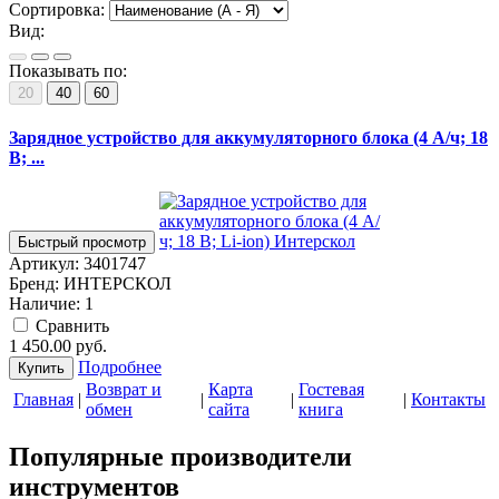
Сортировка:
Вид:
Показывать по:
20
40
60
Зарядное устройство для аккумуляторного блока (4 А/ч; 18
В; ...
Быстрый просмотр
Артикул:
3401747
Бренд:
ИНТЕРСКОЛ
Наличие:
1
Cравнить
1 450.00
руб.
Подробнее
Купить
Возврат и
Карта
Гостевая
Главная
|
|
|
|
Контакты
обмен
сайта
книга
Популярные производители
инструментов