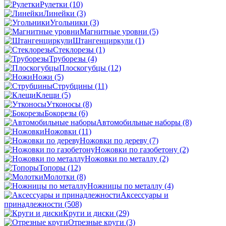
Рулетки
(10)
Линейки
(3)
Угольники
(3)
Магнитные уровни
(5)
Штангенциркули
(1)
Стеклорезы
(1)
Труборезы
(4)
Плоскогубцы
(12)
Ножи
(5)
Струбцины
(11)
Клещи
(5)
Утконосы
(8)
Бокорезы
(6)
Автомобильные наборы
(8)
Ножовки
(11)
Ножовки по дереву
(7)
Ножовки по газобетону
(2)
Ножовки по металлу
(2)
Топоры
(12)
Молотки
(8)
Ножницы по металлу
(4)
Аксессуары и
принадлежности
(508)
Круги и диски
(29)
Отрезные круги
(3)