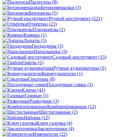
Пылесосы
(8)
Бетономешалки
(3)
Бензорезы
(5)
Ручной инструмент
(221)
Отвёртки
(23)
Плиткорезы
(2)
Киянки
(1)
Лопаты
(5)
Гвоздодеры
(3)
Напильники
(3)
Садовый инструмент
(15)
Грабли
(2)
Ручные культиваторы
(2)
Корнеудалители
(1)
Секаторы
(8)
Посадочные совки
(1)
Ключи
(41)
Газовые
(5)
Разводные
(3)
Комбинированные
(12)
Шестигранные
(2)
Наборы
(12)
Ключ галочка
(4)
Заклепочники
(4)
Измерители
(22)