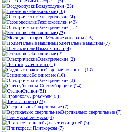
Высоторезы
(6)
Воздуходувки
(23)
Бензиновые
(16)
Электрические
(4)
Газонокосилки
(43)
Электрические
(13)
Бензиновые
(22)
Моющие аппараты
(16)
Подметальные машины
(7)
Измельчители
(4)
Бензиновые
(2)
Электрические
(2)
Лестницы
(1)
Садовые ножницы
(13)
Бензиновые
(10)
Электрические
(3)
Снегоуборщики
(54)
Станки
(51)
Дровоколы
(3)
Точила
(23)
Сверлильные
(7)
Вертикально-сверлильные
(7)
Рейсмусы
(3)
Для заточки цепей
(3)
Плиткорезы
(7)