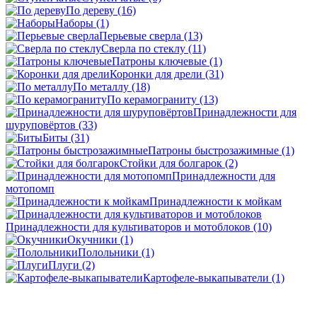
По дереву
(16)
Наборы
(1)
Перьевые сверла
(13)
Сверла по стеклу
(11)
Патроны ключевые
(1)
Коронки для дрели
(31)
По металлу
(18)
По керамограниту
(13)
Принадлежности для
шуруповёртов
(33)
Биты
(31)
Патроны быстрозажимные
(1)
Стойки для болгарок
(2)
Принадлежности для
мотопомп
Принадлежности к мойкам
Принадлежности для культиваторов и мотоблоков
(10)
Окучники
(1)
Полольники
(1)
Плуги
(2)
Картофеле-выкапыватели
(1)