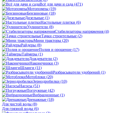
Всё для дачи и сада
(471)
Мотопомпы
(19)
Бензиновые
(18)
Дизельные
(1)
Настольные плитки
(6)
Удлинители
(8)
Стабилизаторы напряжения
(4)
Тачки строительные
(2)
Мини тракторы
(20)
Райдеры
(8)
Полив и орошение
(17)
Таймеры
(1)
Дождеватели
(2)
Наконечники
(3)
Шланги
(11)
Разбрасыватели удобрений
(1)
Мотоблоки
(20)
Зернодробилки
(10)
Насосы
(51)
Погружные
(42)
Вибрационные
(1)
Дренажные
(18)
Для чистой воды
(8)
Для грязной воды
(6)