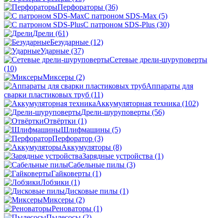
Перфораторы
(36)
С патроном SDS-Max
(5)
С патроном SDS-Plus
(30)
Дрели
(61)
Безударные
(12)
Ударные
(37)
Сетевые дрели-шуруповерты
(10)
Миксеры
(2)
Аппараты для
сварки пластиковых труб
(11)
Аккумуляторная техника
(102)
Дрели-шуруповерты
(56)
Отвёртки
(1)
Шлифмашины
(5)
Перфоратор
(3)
Аккумуляторы
(8)
Зарядные устройства
(1)
Сабельные пилы
(3)
Гайковерты
(1)
Лобзики
(1)
Дисковые пилы
(1)
Миксеры
(2)
Реноваторы
(1)
Пылесосы
(2)