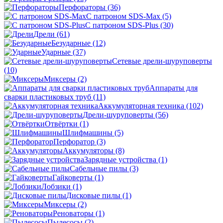
Перфораторы
(36)
С патроном SDS-Max
(5)
С патроном SDS-Plus
(30)
Дрели
(61)
Безударные
(12)
Ударные
(37)
Сетевые дрели-шуруповерты
(10)
Миксеры
(2)
Аппараты для
сварки пластиковых труб
(11)
Аккумуляторная техника
(102)
Дрели-шуруповерты
(56)
Отвёртки
(1)
Шлифмашины
(5)
Перфоратор
(3)
Аккумуляторы
(8)
Зарядные устройства
(1)
Сабельные пилы
(3)
Гайковерты
(1)
Лобзики
(1)
Дисковые пилы
(1)
Миксеры
(2)
Реноваторы
(1)
Пылесосы
(2)