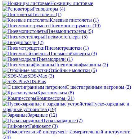
Ножницы листовые
Реноваторы
(4)
Пистолеты
(1)
Клеевые пистолеты
(1)
Пневмоинструмент
(19)
Пневмопистолеты
(5)
Пневмостеплеры
(5)
Гвозди
(2)
Пневмотрещотки
(1)
Пневмогайковерты
(3)
Пневмодрели
(1)
Пневмошлифмашины
(2)
Отбойные молотки
(5)
SDS-Max
(3)
SDS-Plus
C шестигранным патроном
(2)
Краскопульты
(8)
Компрессоры
(21)
Пуско-зарядные и
зарядные устройства
(19)
Зарядные
(12)
Пуско-зарядные
(7)
Гайковерт
(3)
Измерительный инструмент
(24)