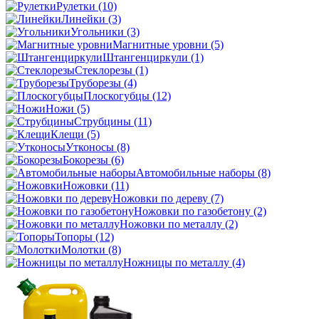
Рулетки
(10)
Линейки
(3)
Угольники
(3)
Магнитные уровни
(5)
Штангенциркули
(1)
Стеклорезы
(1)
Труборезы
(4)
Плоскогубцы
(12)
Ножи
(5)
Струбцины
(11)
Клещи
(5)
Утконосы
(8)
Бокорезы
(6)
Автомобильные наборы
(8)
Ножовки
(11)
Ножовки по дереву
(7)
Ножовки по газобетону
(2)
Ножовки по металлу
(2)
Топоры
(12)
Молотки
(8)
Ножницы по металлу
(4)