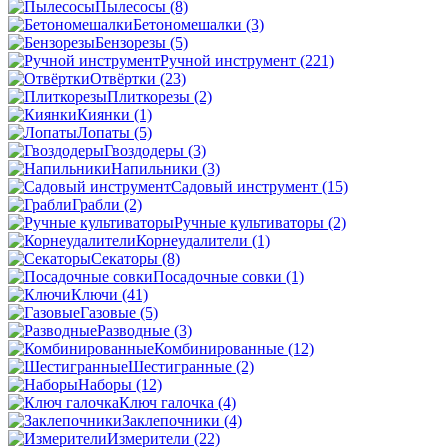
Пылесосы
(8)
Бетономешалки
(3)
Бензорезы
(5)
Ручной инструмент
(221)
Отвёртки
(23)
Плиткорезы
(2)
Киянки
(1)
Лопаты
(5)
Гвоздодеры
(3)
Напильники
(3)
Садовый инструмент
(15)
Грабли
(2)
Ручные культиваторы
(2)
Корнеудалители
(1)
Секаторы
(8)
Посадочные совки
(1)
Ключи
(41)
Газовые
(5)
Разводные
(3)
Комбинированные
(12)
Шестигранные
(2)
Наборы
(12)
Ключ галочка
(4)
Заклепочники
(4)
Измерители
(22)