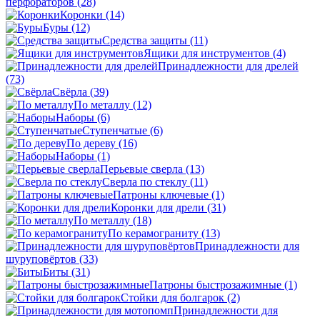
перфораторов
(28)
Коронки
(14)
Буры
(12)
Средства защиты
(11)
Ящики для инструментов
(4)
Принадлежности для дрелей
(73)
Свёрла
(39)
По металлу
(12)
Наборы
(6)
Ступенчатые
(6)
По дереву
(16)
Наборы
(1)
Перьевые сверла
(13)
Сверла по стеклу
(11)
Патроны ключевые
(1)
Коронки для дрели
(31)
По металлу
(18)
По керамограниту
(13)
Принадлежности для
шуруповёртов
(33)
Биты
(31)
Патроны быстрозажимные
(1)
Стойки для болгарок
(2)
Принадлежности для