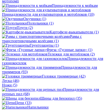
мотопомп
Принадлежности к мойкам
Принадлежности для культиваторов и мотоблоков
(10)
Окучники
(1)
Полольники
(1)
Плуги
(2)
Картофеле-выкапыватели
(1)
Рамы с
транспортивочными колёсами
(1)
Грунтозацепы
(1)
Фреза «Гусиные лапки»
(1)
Тележки для мотоблоков
(2)
Принадлежности для
газонокосилок
Принадлежности для
триммеров
(93)
Головки триммерные
(42)
Леска
(46)
Ножи
(5)
Принадлежности для
цепных пил
(68)
Шины для бензопил
(35)
Цепи
(33)
Напильники