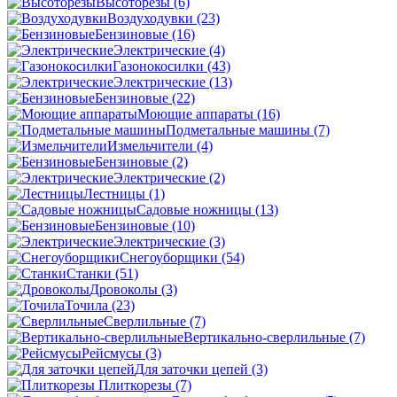
Высоторезы
(6)
Воздуходувки
(23)
Бензиновые
(16)
Электрические
(4)
Газонокосилки
(43)
Электрические
(13)
Бензиновые
(22)
Моющие аппараты
(16)
Подметальные машины
(7)
Измельчители
(4)
Бензиновые
(2)
Электрические
(2)
Лестницы
(1)
Садовые ножницы
(13)
Бензиновые
(10)
Электрические
(3)
Снегоуборщики
(54)
Станки
(51)
Дровоколы
(3)
Точила
(23)
Сверлильные
(7)
Вертикально-сверлильные
(7)
Рейсмусы
(3)
Для заточки цепей
(3)
Плиткорезы
(7)