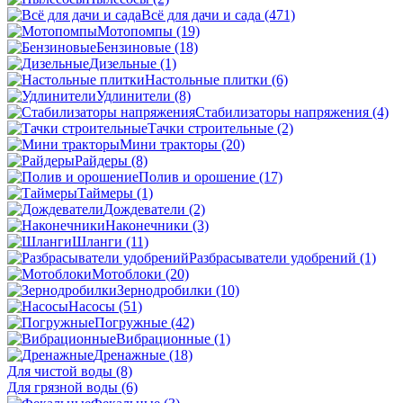
Всё для дачи и сада
(471)
Мотопомпы
(19)
Бензиновые
(18)
Дизельные
(1)
Настольные плитки
(6)
Удлинители
(8)
Стабилизаторы напряжения
(4)
Тачки строительные
(2)
Мини тракторы
(20)
Райдеры
(8)
Полив и орошение
(17)
Таймеры
(1)
Дождеватели
(2)
Наконечники
(3)
Шланги
(11)
Разбрасыватели удобрений
(1)
Мотоблоки
(20)
Зернодробилки
(10)
Насосы
(51)
Погружные
(42)
Вибрационные
(1)
Дренажные
(18)
Для чистой воды
(8)
Для грязной воды
(6)