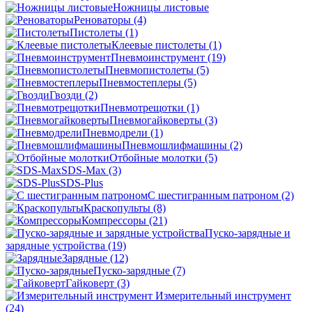
Ножницы листовые
Реноваторы
(4)
Пистолеты
(1)
Клеевые пистолеты
(1)
Пневмоинструмент
(19)
Пневмопистолеты
(5)
Пневмостеплеры
(5)
Гвозди
(2)
Пневмотрещотки
(1)
Пневмогайковерты
(3)
Пневмодрели
(1)
Пневмошлифмашины
(2)
Отбойные молотки
(5)
SDS-Max
(3)
SDS-Plus
C шестигранным патроном
(2)
Краскопульты
(8)
Компрессоры
(21)
Пуско-зарядные и
зарядные устройства
(19)
Зарядные
(12)
Пуско-зарядные
(7)
Гайковерт
(3)
Измерительный инструмент
(24)