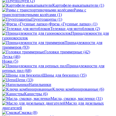
Плуги
(2)
Картофеле-выкапыватели
(1)
Рамы с
транспортивочными колёсами
(1)
Грунтозацепы
(1)
Фреза «Гусиные лапки»
(1)
Тележки для мотоблоков
(2)
Принадлежности для
газонокосилок
Принадлежности для
триммеров
(93)
Головки триммерные
(42)
Леска
(46)
Ножи
(5)
Принадлежности для
цепных пил
(68)
Шины для бензопил
(35)
Цепи
(33)
Напильники
Ключи комбинированные
(6)
Канистры
(6)
Масла, смазки, масленки
(31)
Масло для дизельных
двигателей
Смазка
(8)