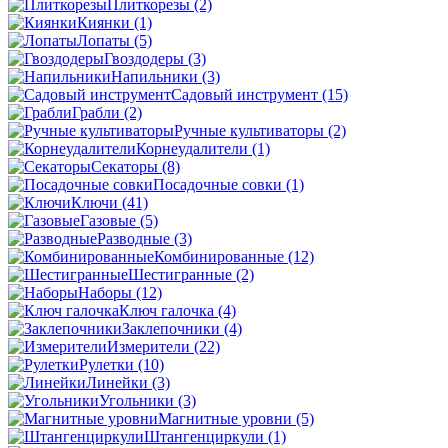
Плиткорезы
(2)
Киянки
(1)
Лопаты
(5)
Гвоздодеры
(3)
Напильники
(3)
Садовый инструмент
(15)
Грабли
(2)
Ручные культиваторы
(2)
Корнеудалители
(1)
Секаторы
(8)
Посадочные совки
(1)
Ключи
(41)
Газовые
(5)
Разводные
(3)
Комбинированные
(12)
Шестигранные
(2)
Наборы
(12)
Ключ галочка
(4)
Заклепочники
(4)
Измерители
(22)
Рулетки
(10)
Линейки
(3)
Угольники
(3)
Магнитные уровни
(5)
Штангенциркули
(1)