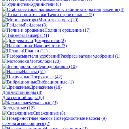
Удлинители
(8)
Стабилизаторы напряжения
(4)
Тачки строительные
(2)
Мини тракторы
(20)
Райдеры
(8)
Полив и орошение
(17)
Таймеры
(1)
Дождеватели
(2)
Наконечники
(3)
Шланги
(11)
Разбрасыватели удобрений
(1)
Мотоблоки
(20)
Зернодробилки
(10)
Насосы
(51)
Погружные
(42)
Вибрационные
(1)
Дренажные
(18)
Для чистой воды
(8)
Для грязной воды
(6)
Фекальные
(3)
Колодезные
(12)
Скважинные
(8)
Поверхностные насосы
(9)
Самовсасывающиеся
(2)
Насосные станции
(2)