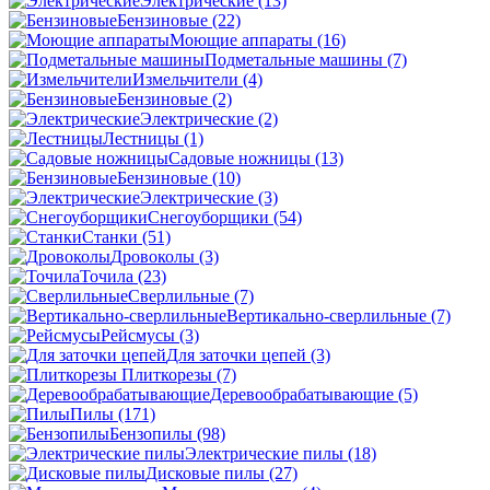
Электрические
(13)
Бензиновые
(22)
Моющие аппараты
(16)
Подметальные машины
(7)
Измельчители
(4)
Бензиновые
(2)
Электрические
(2)
Лестницы
(1)
Садовые ножницы
(13)
Бензиновые
(10)
Электрические
(3)
Снегоуборщики
(54)
Станки
(51)
Дровоколы
(3)
Точила
(23)
Сверлильные
(7)
Вертикально-сверлильные
(7)
Рейсмусы
(3)
Для заточки цепей
(3)
Плиткорезы
(7)
Деревообрабатывающие
(5)
Пилы
(171)
Бензопилы
(98)
Электрические пилы
(18)
Дисковые пилы
(27)