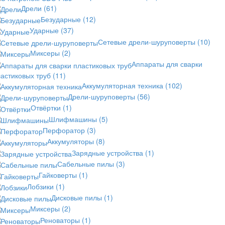
Дрели
(61)
Безударные
(12)
Ударные
(37)
Сетевые дрели-шуруповерты
(10)
Миксеры
(2)
Аппараты для сварки
астиковых труб
(11)
Аккумуляторная техника
(102)
Дрели-шуруповерты
(56)
Отвёртки
(1)
Шлифмашины
(5)
Перфоратор
(3)
Аккумуляторы
(8)
Зарядные устройства
(1)
Сабельные пилы
(3)
Гайковерты
(1)
Лобзики
(1)
Дисковые пилы
(1)
Миксеры
(2)
Реноваторы
(1)