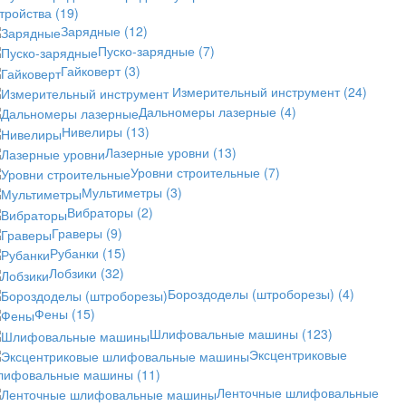
стройства
(19)
Зарядные
(12)
Пуско-зарядные
(7)
Гайковерт
(3)
Измерительный инструмент
(24)
Дальномеры лазерные
(4)
Нивелиры
(13)
Лазерные уровни
(13)
Уровни строительные
(7)
Мультиметры
(3)
Вибраторы
(2)
Граверы
(9)
Рубанки
(15)
Лобзики
(32)
Бороздоделы (штроборезы)
(4)
Фены
(15)
Шлифовальные машины
(123)
Эксцентриковые
лифовальные машины
(11)
Ленточные шлифовальные