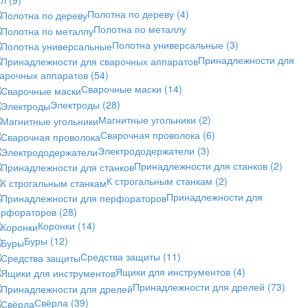
ил
(9)
Полотна по дереву
(4)
Полотна по металлу
Полотна универсальные
(3)
Принадлежности для
варочных аппаратов
(54)
Сварочные маски
(14)
Электроды
(28)
Магнитные угольники
(2)
Сварочная проволока
(6)
Электрододержатели
(3)
Принадлежности для станков
(2)
К строгальным станкам
(2)
Принадлежности для
ерфораторов
(28)
Коронки
(14)
Буры
(12)
Средства защиты
(11)
Ящики для инструментов
(4)
Принадлежности для дрелей
(73)
Свёрла
(39)