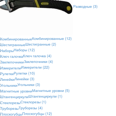
Разводные
(3)
Комбинированные
(12)
Шестигранные
(2)
Наборы
(12)
Ключ галочка
(4)
Заклепочники
(4)
Измерители
(22)
Рулетки
(10)
Линейки
(3)
Угольники
(3)
Магнитные уровни
(5)
Штангенциркули
(1)
Стеклорезы
(1)
Труборезы
(4)
Плоскогубцы
(12)