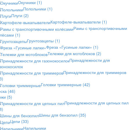
Окучники
(1)
Полольники
(1)
Плуги
(2)
Картофеле-выкапыватели
(1)
Рамы с транспортивочными
олёсами
(1)
Грунтозацепы
(1)
Фреза «Гусиные лапки»
(1)
Тележки для мотоблоков
(2)
Принадлежности для
зонокосилок
Принадлежности для триммеров
3)
Головки триммерные
(42)
еска
(46)
ожи
(5)
Принадлежности для цепных пил
8)
Шины для бензопил
(35)
Цепи
(33)
Напильники