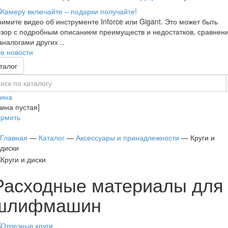
имите видео об инструменте Inforce или Gigant. Это может быть
зор с подробным описанием преимуществ и недостатков, сравнен
аналогами других ..
е новости
талог
зина
зина пустая]
рмить
Главная
—
Каталог
—
Аксессуары и принадлежности
—
Круги и
диски
Расходные материалы для
шлифмашин