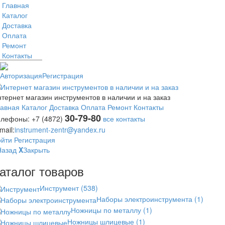
Главная
Каталог
Доставка
Оплата
Ремонт
Контакты
Авторизация
Регистрация
тернет магазин инструментов в наличии и на заказ
лавная
Каталог
Доставка
Оплата
Ремонт
Контакты
30-79-80
елефоны:
+7 (4872)
все контакты
mail:
instrument-zentr@yandex.ru
ойти
Регистрация
Назад
X
Закрыть
аталог товаров
Инструмент
(538)
Наборы электроинструмента
(1)
Ножницы по металлу
(1)
Ножницы шлицевые
(1)