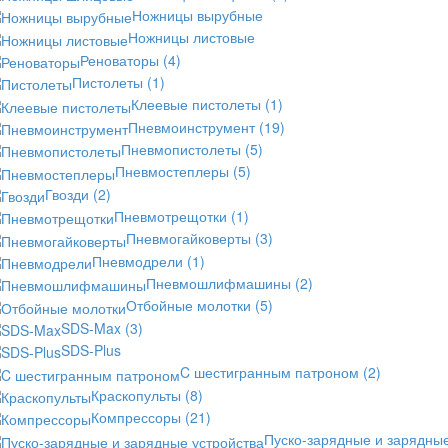
Ножницы вырубные
Ножницы листовые
Реноваторы
(4)
Пистолеты
(1)
Клеевые пистолеты
(1)
Пневмоинструмент
(19)
Пневмопистолеты
(5)
Пневмостеплеры
(5)
Гвозди
(2)
Пневмотрещотки
(1)
Пневмогайковерты
(3)
Пневмодрели
(1)
Пневмошлифмашины
(2)
Отбойные молотки
(5)
SDS-Max
(3)
SDS-Plus
C шестигранным патроном
(2)
Краскопульты
(8)
Компрессоры
(21)
Пуско-зарядные и зарядны