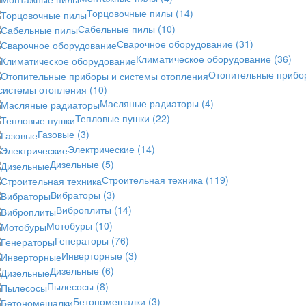
Торцовочные пилы
(14)
Сабельные пилы
(10)
Сварочное оборудование
(31)
Климатическое оборудование
(36)
Отопительные прибо
 системы отопления
(10)
Масляные радиаторы
(4)
Тепловые пушки
(22)
Газовые
(3)
Электрические
(14)
Дизельные
(5)
Строительная техника
(119)
Вибраторы
(3)
Виброплиты
(14)
Мотобуры
(10)
Генераторы
(76)
Инверторные
(3)
Дизельные
(6)
Пылесосы
(8)
Бетономешалки
(3)