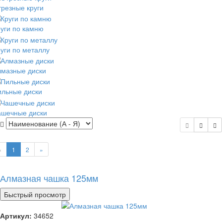
резные круги
уги по камню
уги по металлу
лмазные диски
ильные диски
ашечные диски
«
1
2
»
Алмазная чашка 125мм
Быстрый просмотр
Артикул:
34652