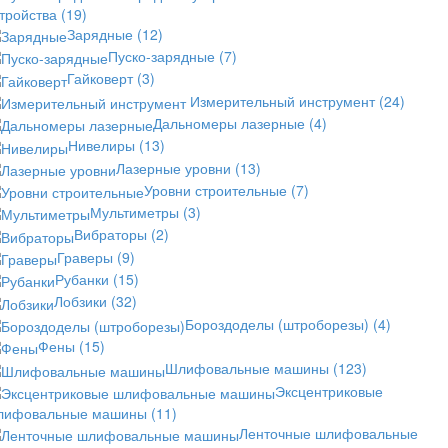
стройства
(19)
Зарядные
(12)
Пуско-зарядные
(7)
Гайковерт
(3)
Измерительный инструмент
(24)
Дальномеры лазерные
(4)
Нивелиры
(13)
Лазерные уровни
(13)
Уровни строительные
(7)
Мультиметры
(3)
Вибраторы
(2)
Граверы
(9)
Рубанки
(15)
Лобзики
(32)
Бороздоделы (штроборезы)
(4)
Фены
(15)
Шлифовальные машины
(123)
Эксцентриковые
лифовальные машины
(11)
Ленточные шлифовальные