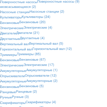
Поверхностные насосы
(9)
амовсасывающиеся
(2)
Насосные станции
(2)
Культиваторы
(24)
Бензиновые
(20)
Электрические
(4)
Двигатели
(21)
Двухтактные
(4)
Вертикальный вал
(5)
Горизонтальный вал
(12)
Триммеры
(85)
Бензиновые
(67)
Электрические
(17)
Аккумуляторные
(1)
Опрыскиватели
(12)
Аккумуляторные
(2)
Бензиновые
(5)
Ранцевые
(2)
Ручные
(3)
Скарификаторы
(4)