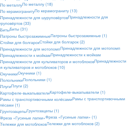
По металлу
(18)
По керамограниту
(13)
Принадлежности для
уруповёртов
(33)
Биты
(31)
Патроны быстрозажимные
(1)
Стойки для болгарок
(2)
Принадлежности для мотопомп
Принадлежности к мойкам
Принадлежности
я культиваторов и мотоблоков
(10)
Окучники
(1)
Полольники
(1)
Плуги
(2)
Картофеле-выкапыватели
(1)
Рамы с транспортивочными
олёсами
(1)
Грунтозацепы
(1)
Фреза «Гусиные лапки»
(1)
Тележки для мотоблоков
(2)