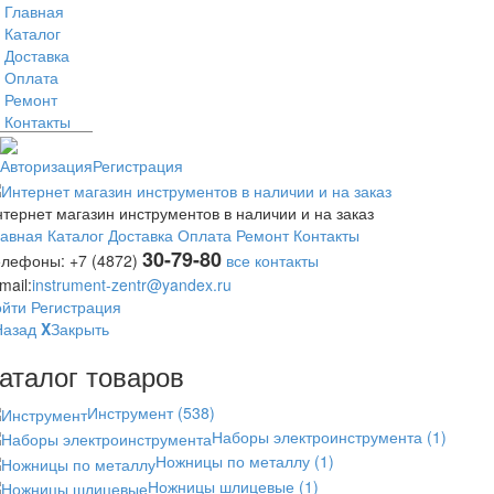
Главная
Каталог
Доставка
Оплата
Ремонт
Контакты
Авторизация
Регистрация
тернет магазин инструментов в наличии и на заказ
лавная
Каталог
Доставка
Оплата
Ремонт
Контакты
30-79-80
елефоны:
+7 (4872)
все контакты
mail:
instrument-zentr@yandex.ru
ойти
Регистрация
Назад
X
Закрыть
аталог товаров
Инструмент
(538)
Наборы электроинструмента
(1)
Ножницы по металлу
(1)
Ножницы шлицевые
(1)