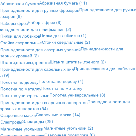
Абразивная бумага
(11)
Принадлежности для ручны
резеров
(8)
Наборы фрез
(8)
ринадлежности для шлифмашин
(2)
Пилки для лобзиков
(1)
Стойки сверлильные
(2)
Принадлежности для
азерных уровней
(2)
Штанги,штативы,треноги
(2)
Принадлежности для сабельн
ил
(9)
Полотна по дереву
(4)
Полотна по металлу
Полотна универсальные
(3)
Принадлежности для
варочных аппаратов
(54)
Сварочные маски
(14)
Электроды
(28)
Магнитные угольники
(2)
Сварочная проволока
(6)