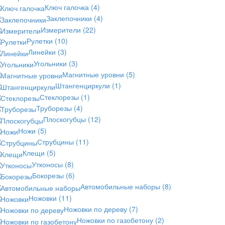
Ключ галочка
(4)
Заклепочники
(4)
Измерители
(22)
Рулетки
(10)
Линейки
(3)
Угольники
(3)
Магнитные уровни
(5)
Штангенциркули
(1)
Стеклорезы
(1)
Труборезы
(4)
Плоскогубцы
(12)
Ножи
(5)
Струбцины
(11)
Клещи
(5)
Утконосы
(8)
Бокорезы
(6)
Автомобильные наборы
(8)
Ножовки
(11)
Ножовки по дереву
(7)
Ножовки по газобетону
(2)