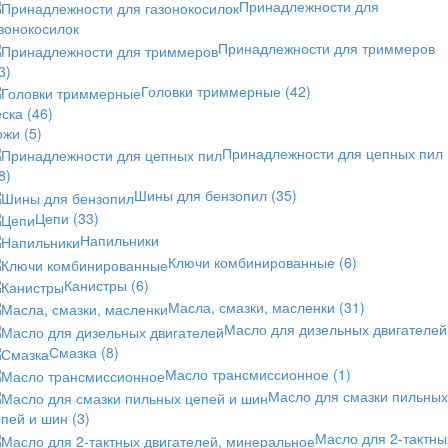
Принадлежности для
зонокосилок
Принадлежности для триммеров
3)
Головки триммерные
(42)
еска
(46)
ожи
(5)
Принадлежности для цепных пил
8)
Шины для бензопил
(35)
Цепи
(33)
Напильники
Ключи комбинированные
(6)
Канистры
(6)
Масла, смазки, масленки
(31)
Масло для дизельных двигателей
Смазка
(8)
Масло трансмиссионное
(1)
Масло для смазки пильных
епей и шин
(3)
Масло для 2-тактны