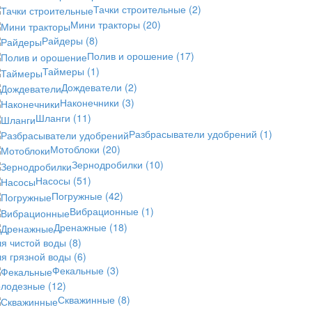
Тачки строительные
(2)
Мини тракторы
(20)
Райдеры
(8)
Полив и орошение
(17)
Таймеры
(1)
Дождеватели
(2)
Наконечники
(3)
Шланги
(11)
Разбрасыватели удобрений
(1)
Мотоблоки
(20)
Зернодробилки
(10)
Насосы
(51)
Погружные
(42)
Вибрационные
(1)
Дренажные
(18)
ля чистой воды
(8)
ля грязной воды
(6)
Фекальные
(3)
олодезные
(12)
Скважинные
(8)