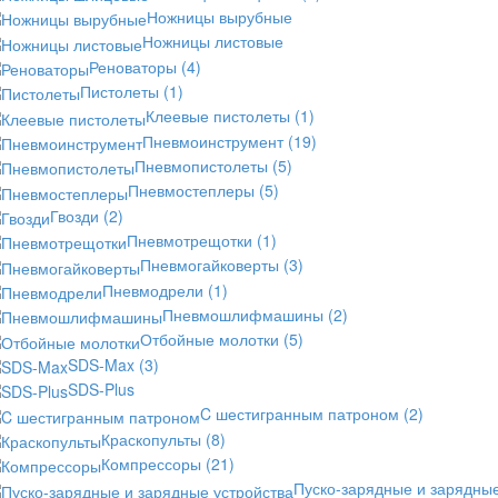
Ножницы вырубные
Ножницы листовые
Реноваторы
(4)
Пистолеты
(1)
Клеевые пистолеты
(1)
Пневмоинструмент
(19)
Пневмопистолеты
(5)
Пневмостеплеры
(5)
Гвозди
(2)
Пневмотрещотки
(1)
Пневмогайковерты
(3)
Пневмодрели
(1)
Пневмошлифмашины
(2)
Отбойные молотки
(5)
SDS-Max
(3)
SDS-Plus
C шестигранным патроном
(2)
Краскопульты
(8)
Компрессоры
(21)
Пуско-зарядные и зарядны