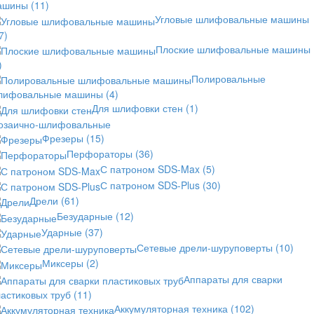
ашины
(11)
Угловые шлифовальные машины
7)
Плоские шлифовальные машины
)
Полировальные
лифовальные машины
(4)
Для шлифовки стен
(1)
озаично-шлифовальные
Фрезеры
(15)
Перфораторы
(36)
С патроном SDS-Max
(5)
С патроном SDS-Plus
(30)
Дрели
(61)
Безударные
(12)
Ударные
(37)
Сетевые дрели-шуруповерты
(10)
Миксеры
(2)
Аппараты для сварки
астиковых труб
(11)
Аккумуляторная техника
(102)