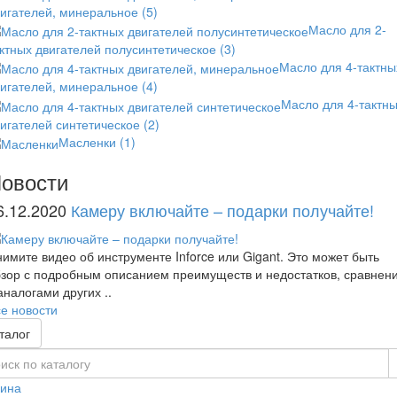
вигателей, минеральное
(5)
Масло для 2-
ктных двигателей полусинтетическое
(3)
Масло для 4-тактны
вигателей, минеральное
(4)
Масло для 4-тактн
игателей синтетическое
(2)
Масленки
(1)
овости
6.12.2020
Камеру включайте – подарки получайте!
имите видео об инструменте Inforce или Gigant. Это может быть
зор с подробным описанием преимуществ и недостатков, сравнен
аналогами других ..
е новости
талог
зина