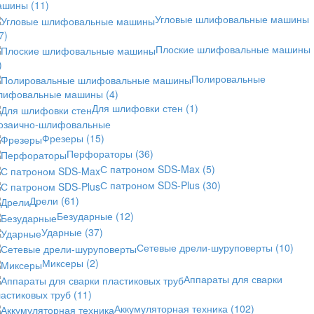
ашины
(11)
Угловые шлифовальные машины
7)
Плоские шлифовальные машины
)
Полировальные
лифовальные машины
(4)
Для шлифовки стен
(1)
озаично-шлифовальные
Фрезеры
(15)
Перфораторы
(36)
С патроном SDS-Max
(5)
С патроном SDS-Plus
(30)
Дрели
(61)
Безударные
(12)
Ударные
(37)
Сетевые дрели-шуруповерты
(10)
Миксеры
(2)
Аппараты для сварки
астиковых труб
(11)
Аккумуляторная техника
(102)