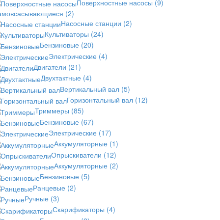
Поверхностные насосы
(9)
амовсасывающиеся
(2)
Насосные станции
(2)
Культиваторы
(24)
Бензиновые
(20)
Электрические
(4)
Двигатели
(21)
Двухтактные
(4)
Вертикальный вал
(5)
Горизонтальный вал
(12)
Триммеры
(85)
Бензиновые
(67)
Электрические
(17)
Аккумуляторные
(1)
Опрыскиватели
(12)
Аккумуляторные
(2)
Бензиновые
(5)
Ранцевые
(2)
Ручные
(3)
Скарификаторы
(4)