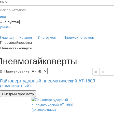
талог
зина
зина пустая]
рмить
Главная
—
Каталог
—
Инструмент
—
Пневмоинструмент
—
Пневмогайковерты
Пневмогайковерты
Гайковерт ударный пневматический AT-1509
(композитный)
Быстрый просмотр