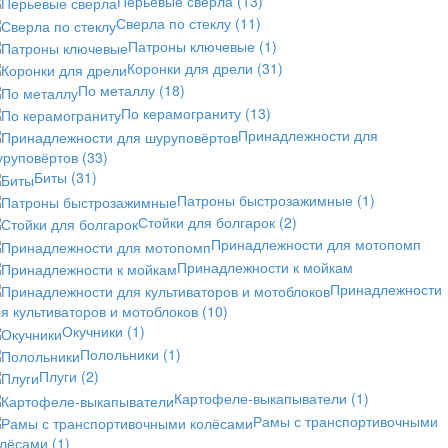
Перьевые сверла
(13)
Сверла по стеклу
(11)
Патроны ключевые
(1)
Коронки для дрели
(31)
По металлу
(18)
По керамограниту
(13)
Принадлежности для
уруповёртов
(33)
Биты
(31)
Патроны быстрозажимные
(1)
Стойки для болгарок
(2)
Принадлежности для мотопомп
Принадлежности к мойкам
Принадлежности
я культиваторов и мотоблоков
(10)
Окучники
(1)
Полольники
(1)
Плуги
(2)
Картофеле-выкапыватели
(1)
Рамы с транспортивочными
олёсами
(1)