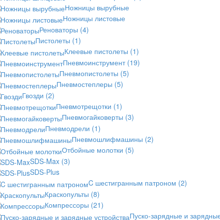
Ножницы вырубные
Ножницы листовые
Реноваторы
(4)
Пистолеты
(1)
Клеевые пистолеты
(1)
Пневмоинструмент
(19)
Пневмопистолеты
(5)
Пневмостеплеры
(5)
Гвозди
(2)
Пневмотрещотки
(1)
Пневмогайковерты
(3)
Пневмодрели
(1)
Пневмошлифмашины
(2)
Отбойные молотки
(5)
SDS-Max
(3)
SDS-Plus
C шестигранным патроном
(2)
Краскопульты
(8)
Компрессоры
(21)
Пуско-зарядные и зарядны