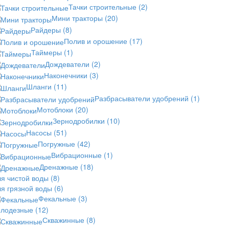
Тачки строительные
(2)
Мини тракторы
(20)
Райдеры
(8)
Полив и орошение
(17)
Таймеры
(1)
Дождеватели
(2)
Наконечники
(3)
Шланги
(11)
Разбрасыватели удобрений
(1)
Мотоблоки
(20)
Зернодробилки
(10)
Насосы
(51)
Погружные
(42)
Вибрационные
(1)
Дренажные
(18)
ля чистой воды
(8)
ля грязной воды
(6)
Фекальные
(3)
олодезные
(12)
Скважинные
(8)