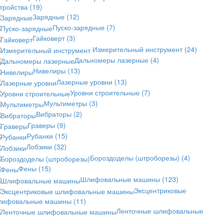
стройства
(19)
Зарядные
(12)
Пуско-зарядные
(7)
Гайковерт
(3)
Измерительный инструмент
(24)
Дальномеры лазерные
(4)
Нивелиры
(13)
Лазерные уровни
(13)
Уровни строительные
(7)
Мультиметры
(3)
Вибраторы
(2)
Граверы
(9)
Рубанки
(15)
Лобзики
(32)
Бороздоделы (штроборезы)
(4)
Фены
(15)
Шлифовальные машины
(123)
Эксцентриковые
лифовальные машины
(11)
Ленточные шлифовальные