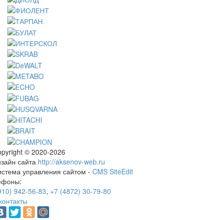
pyright © 2020-2026
изайн сайта
http://aksenov-web.ru
истема управления сайтом -
CMS SiteEdit
ефоны:
910) 942-56-83
,
+7 (4872) 30-79-80
контакты