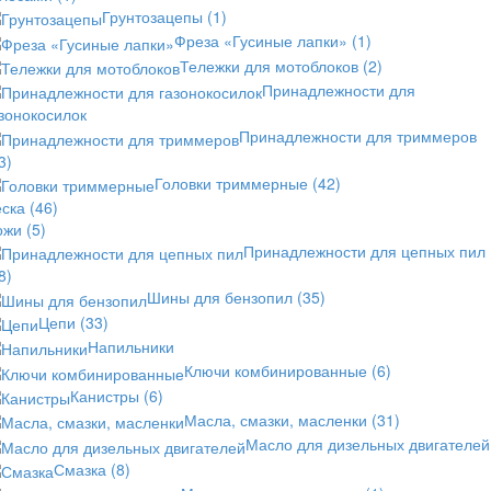
Грунтозацепы
(1)
Фреза «Гусиные лапки»
(1)
Тележки для мотоблоков
(2)
Принадлежности для
зонокосилок
Принадлежности для триммеров
3)
Головки триммерные
(42)
еска
(46)
ожи
(5)
Принадлежности для цепных пил
8)
Шины для бензопил
(35)
Цепи
(33)
Напильники
Ключи комбинированные
(6)
Канистры
(6)
Масла, смазки, масленки
(31)
Масло для дизельных двигателей
Смазка
(8)