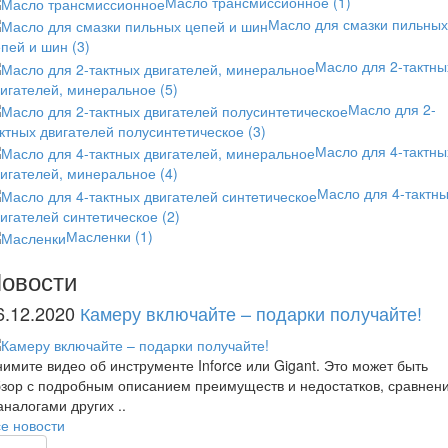
Масло трансмиссионное
(1)
Масло для смазки пильных
епей и шин
(3)
Масло для 2-тактны
вигателей, минеральное
(5)
Масло для 2-
ктных двигателей полусинтетическое
(3)
Масло для 4-тактны
вигателей, минеральное
(4)
Масло для 4-тактн
игателей синтетическое
(2)
Масленки
(1)
овости
6.12.2020
Камеру включайте – подарки получайте!
имите видео об инструменте Inforce или Gigant. Это может быть
зор с подробным описанием преимуществ и недостатков, сравнен
аналогами других ..
е новости