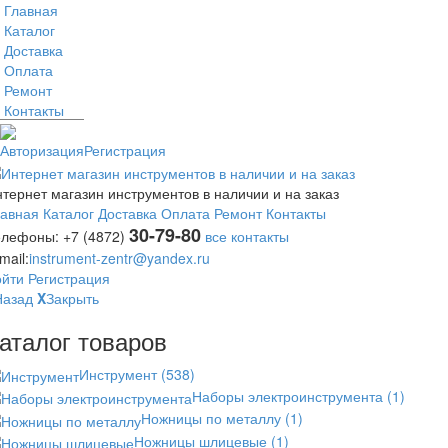
Главная
Каталог
Доставка
Оплата
Ремонт
Контакты
Авторизация
Регистрация
тернет магазин инструментов в наличии и на заказ
лавная
Каталог
Доставка
Оплата
Ремонт
Контакты
30-79-80
елефоны:
+7 (4872)
все контакты
mail:
instrument-zentr@yandex.ru
ойти
Регистрация
Назад
X
Закрыть
аталог товаров
Инструмент
(538)
Наборы электроинструмента
(1)
Ножницы по металлу
(1)
Ножницы шлицевые
(1)