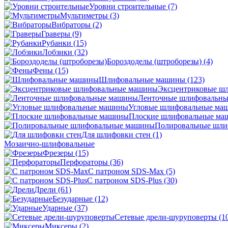
Уровни строительные
(7)
Мультиметры
(3)
Вибраторы
(2)
Граверы
(9)
Рубанки
(15)
Лобзики
(32)
Бороздоделы (штроборезы)
(4)
Фены
(15)
Шлифовальные машины
(123)
Эксцентриковые ш
Ленточные шлифовальн
Угловые шлифовальные м
Плоские шлифовальные м
Полировальные шл
Для шлифовки стен
(1)
Мозаично-шлифовальные
Фрезеры
(15)
Перфораторы
(36)
С патроном SDS-Max
(5)
С патроном SDS-Plus
(30)
Дрели
(61)
Безударные
(12)
Ударные
(37)
Сетевые дрели-шуруповерты
(1
Миксеры
(2)