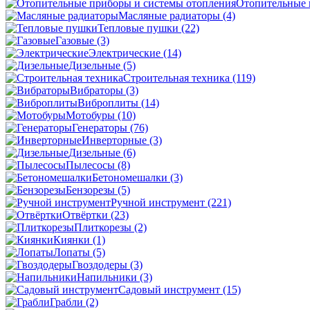
Отопительные 
Масляные радиаторы
(4)
Тепловые пушки
(22)
Газовые
(3)
Электрические
(14)
Дизельные
(5)
Строительная техника
(119)
Вибраторы
(3)
Виброплиты
(14)
Мотобуры
(10)
Генераторы
(76)
Инверторные
(3)
Дизельные
(6)
Пылесосы
(8)
Бетономешалки
(3)
Бензорезы
(5)
Ручной инструмент
(221)
Отвёртки
(23)
Плиткорезы
(2)
Киянки
(1)
Лопаты
(5)
Гвоздодеры
(3)
Напильники
(3)
Садовый инструмент
(15)
Грабли
(2)