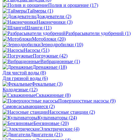
Полив и орошение
(17)
Таймеры
(1)
Дождеватели
(2)
Наконечники
(3)
Шланги
(11)
Разбрасыватели удобрений
(1)
Мотоблоки
(20)
Зернодробилки
(10)
Насосы
(51)
Погружные
(42)
Вибрационные
(1)
Дренажные
(18)
Для чистой воды
(8)
Для грязной воды
(6)
Фекальные
(3)
Колодезные
(12)
Скважинные
(8)
Поверхностные насосы
(9)
Самовсасывающиеся
(2)
Насосные станции
(2)
Культиваторы
(24)
Бензиновые
(20)
Электрические
(4)
Двигатели
(21)