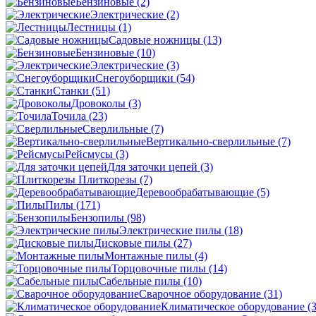
Бензиновые
(2)
Электрические
(2)
Лестницы
(1)
Садовые ножницы
(13)
Бензиновые
(10)
Электрические
(3)
Снегоуборщики
(54)
Станки
(51)
Дровоколы
(3)
Точила
(23)
Сверлильные
(7)
Вертикально-сверлильные
(7)
Рейсмусы
(3)
Для заточки цепей
(3)
Плиткорезы
(7)
Деревообрабатывающие
(5)
Пилы
(171)
Бензопилы
(98)
Электрические пилы
(18)
Дисковые пилы
(27)
Монтажные пилы
(4)
Торцовочные пилы
(14)
Сабельные пилы
(10)
Сварочное оборудование
(31)
Климатическое оборудование
(