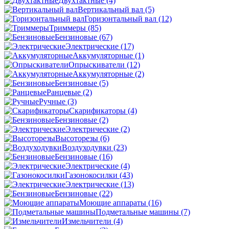
Двухтактные
(4)
Вертикальный вал
(5)
Горизонтальный вал
(12)
Триммеры
(85)
Бензиновые
(67)
Электрические
(17)
Аккумуляторные
(1)
Опрыскиватели
(12)
Аккумуляторные
(2)
Бензиновые
(5)
Ранцевые
(2)
Ручные
(3)
Скарификаторы
(4)
Бензиновые
(2)
Электрические
(2)
Высоторезы
(6)
Воздуходувки
(23)
Бензиновые
(16)
Электрические
(4)
Газонокосилки
(43)
Электрические
(13)
Бензиновые
(22)
Моющие аппараты
(16)
Подметальные машины
(7)
Измельчители
(4)