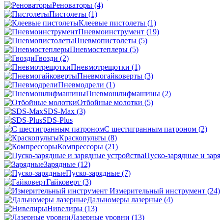
Реноваторы
(4)
Пистолеты
(1)
Клеевые пистолеты
(1)
Пневмоинструмент
(19)
Пневмопистолеты
(5)
Пневмостеплеры
(5)
Гвозди
(2)
Пневмотрещотки
(1)
Пневмогайковерты
(3)
Пневмодрели
(1)
Пневмошлифмашины
(2)
Отбойные молотки
(5)
SDS-Max
(3)
SDS-Plus
C шестигранным патроном
(2)
Краскопульты
(8)
Компрессоры
(21)
Пуско-зарядные и зар
Зарядные
(12)
Пуско-зарядные
(7)
Гайковерт
(3)
Измерительный инструмент
(24)
Дальномеры лазерные
(4)
Нивелиры
(13)
Лазерные уровни
(13)