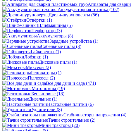
Аппараты для сварки
Аккумуляторная техника
(102)
Дрели-шуруповерты
(56)
Отвёртки
(1)
Шлифмашины
(5)
Перфоратор
(3)
Аккумуляторы
(8)
Зарядные устройства
(1)
Сабельные пилы
(3)
Гайковерты
(1)
Лобзики
(1)
Дисковые пилы
(1)
Миксеры
(2)
Реноваторы
(1)
Пылесосы
(2)
Всё для дачи и сада
(471)
Мотопомпы
(19)
Бензиновые
(18)
Дизельные
(1)
Настольные плитки
(6)
Удлинители
(8)
Стабилизаторы напряжения
(4)
Тачки строительные
(2)
Мини тракторы
(20)
Райдеры
(8)