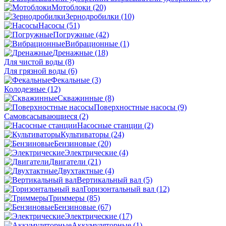
Мотоблоки
(20)
Зернодробилки
(10)
Насосы
(51)
Погружные
(42)
Вибрационные
(1)
Дренажные
(18)
Для чистой воды
(8)
Для грязной воды
(6)
Фекальные
(3)
Колодезные
(12)
Скважинные
(8)
Поверхностные насосы
(9)
Самовсасывающиеся
(2)
Насосные станции
(2)
Культиваторы
(24)
Бензиновые
(20)
Электрические
(4)
Двигатели
(21)
Двухтактные
(4)
Вертикальный вал
(5)
Горизонтальный вал
(12)
Триммеры
(85)
Бензиновые
(67)
Электрические
(17)
Аккумуляторные
(1)