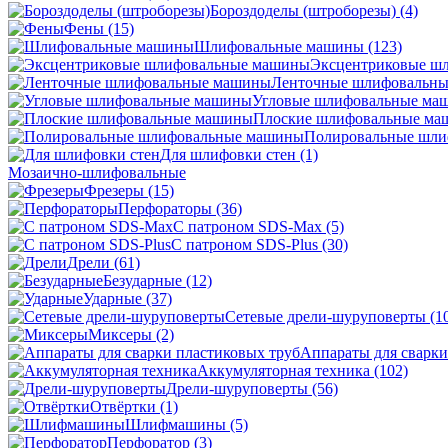
Бороздоделы (штроборезы)
(4)
Фены
(15)
Шлифовальные машины
(123)
Эксцентриковые ш
Ленточные шлифовальн
Угловые шлифовальные м
Плоские шлифовальные м
Полировальные шл
Для шлифовки стен
(1)
Мозаично-шлифовальные
Фрезеры
(15)
Перфораторы
(36)
С патроном SDS-Max
(5)
С патроном SDS-Plus
(30)
Дрели
(61)
Безударные
(12)
Ударные
(37)
Сетевые дрели-шуруповерты
(1
Миксеры
(2)
Аппараты для сварки
Аккумуляторная техника
(102)
Дрели-шуруповерты
(56)
Отвёртки
(1)
Шлифмашины
(5)
Перфоратор
(3)