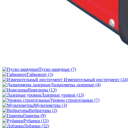
Пуско-зарядные
(7)
Гайковерт
(3)
Измерительный инструмент
(24)
Дальномеры лазерные
(4)
Нивелиры
(13)
Лазерные уровни
(13)
Уровни строительные
(7)
Мультиметры
(3)
Вибраторы
(2)
Граверы
(9)
Рубанки
(15)
Лобзики
(32)