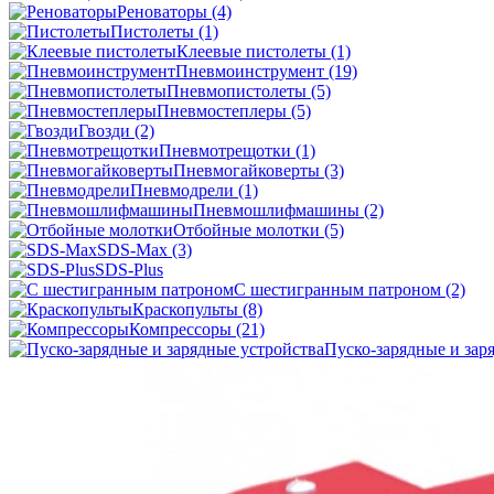
Реноваторы
(4)
Пистолеты
(1)
Клеевые пистолеты
(1)
Пневмоинструмент
(19)
Пневмопистолеты
(5)
Пневмостеплеры
(5)
Гвозди
(2)
Пневмотрещотки
(1)
Пневмогайковерты
(3)
Пневмодрели
(1)
Пневмошлифмашины
(2)
Отбойные молотки
(5)
SDS-Max
(3)
SDS-Plus
C шестигранным патроном
(2)
Краскопульты
(8)
Компрессоры
(21)
Пуско-зарядные и зар