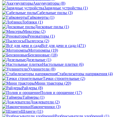
Аккумуляторы
(8)
Зарядные устройства
(1)
Сабельные пилы
(3)
Гайковерты
(1)
Лобзики
(1)
Дисковые пилы
(1)
Миксеры
(2)
Реноваторы
(1)
Пылесосы
(2)
Всё для дачи и сада
(471)
Мотопомпы
(19)
Бензиновые
(18)
Дизельные
(1)
Настольные плитки
(6)
Удлинители
(8)
Стабилизаторы напряжения
(4)
Тачки строительные
(2)
Мини тракторы
(20)
Райдеры
(8)
Полив и орошение
(17)
Таймеры
(1)
Дождеватели
(2)
Наконечники
(3)
Шланги
(11)
Разбрасыватели удобрений
(1)