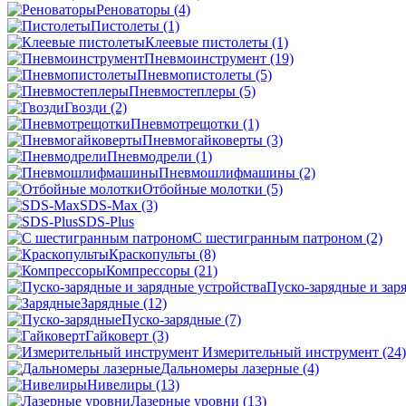
Реноваторы
(4)
Пистолеты
(1)
Клеевые пистолеты
(1)
Пневмоинструмент
(19)
Пневмопистолеты
(5)
Пневмостеплеры
(5)
Гвозди
(2)
Пневмотрещотки
(1)
Пневмогайковерты
(3)
Пневмодрели
(1)
Пневмошлифмашины
(2)
Отбойные молотки
(5)
SDS-Max
(3)
SDS-Plus
C шестигранным патроном
(2)
Краскопульты
(8)
Компрессоры
(21)
Пуско-зарядные и зар
Зарядные
(12)
Пуско-зарядные
(7)
Гайковерт
(3)
Измерительный инструмент
(24)
Дальномеры лазерные
(4)
Нивелиры
(13)
Лазерные уровни
(13)