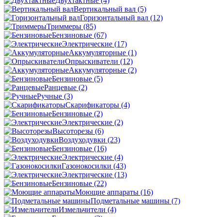
Двухтактные
(4)
Вертикальный вал
(5)
Горизонтальный вал
(12)
Триммеры
(85)
Бензиновые
(67)
Электрические
(17)
Аккумуляторные
(1)
Опрыскиватели
(12)
Аккумуляторные
(2)
Бензиновые
(5)
Ранцевые
(2)
Ручные
(3)
Скарификаторы
(4)
Бензиновые
(2)
Электрические
(2)
Высоторезы
(6)
Воздуходувки
(23)
Бензиновые
(16)
Электрические
(4)
Газонокосилки
(43)
Электрические
(13)
Бензиновые
(22)
Моющие аппараты
(16)
Подметальные машины
(7)
Измельчители
(4)