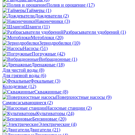
Полив и орошение
(17)
Таймеры
(1)
Дождеватели
(2)
Наконечники
(3)
Шланги
(11)
Разбрасыватели удобрений
(1)
Мотоблоки
(20)
Зернодробилки
(10)
Насосы
(51)
Погружные
(42)
Вибрационные
(1)
Дренажные
(18)
Для чистой воды
(8)
Для грязной воды
(6)
Фекальные
(3)
Колодезные
(12)
Скважинные
(8)
Поверхностные насосы
(9)
Самовсасывающиеся
(2)
Насосные станции
(2)
Культиваторы
(24)
Бензиновые
(20)
Электрические
(4)
Двигатели
(21)