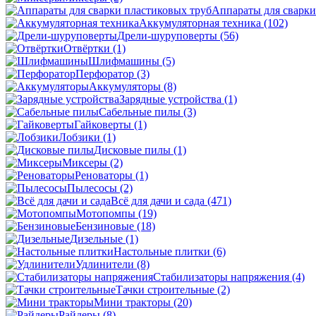
Аппараты для сварки
Аккумуляторная техника
(102)
Дрели-шуруповерты
(56)
Отвёртки
(1)
Шлифмашины
(5)
Перфоратор
(3)
Аккумуляторы
(8)
Зарядные устройства
(1)
Сабельные пилы
(3)
Гайковерты
(1)
Лобзики
(1)
Дисковые пилы
(1)
Миксеры
(2)
Реноваторы
(1)
Пылесосы
(2)
Всё для дачи и сада
(471)
Мотопомпы
(19)
Бензиновые
(18)
Дизельные
(1)
Настольные плитки
(6)
Удлинители
(8)
Стабилизаторы напряжения
(4)
Тачки строительные
(2)
Мини тракторы
(20)
Райдеры
(8)