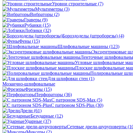
Уровни строительные
(7)
Мультиметры
(3)
Вибраторы
(2)
Граверы
(9)
Рубанки
(15)
Лобзики
(32)
Бороздоделы (штроборезы)
(4)
Фены
(15)
Шлифовальные машины
(123)
Эксцентриковые ш
Ленточные шлифовальн
Угловые шлифовальные м
Плоские шлифовальные м
Полировальные шл
Для шлифовки стен
(1)
Мозаично-шлифовальные
Фрезеры
(15)
Перфораторы
(36)
С патроном SDS-Max
(5)
С патроном SDS-Plus
(30)
Дрели
(61)
Безударные
(12)
Ударные
(37)
Сетевые дрели-шуруповерты
(1
Миксеры
(2)