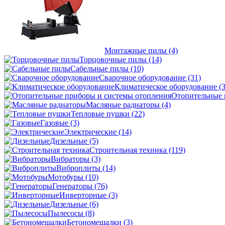
Монтажные пилы
(4)
Торцовочные пилы
(14)
Сабельные пилы
(10)
Сварочное оборудование
(31)
Климатическое оборудование
(
Отопительные 
Масляные радиаторы
(4)
Тепловые пушки
(22)
Газовые
(3)
Электрические
(14)
Дизельные
(5)
Строительная техника
(119)
Вибраторы
(3)
Виброплиты
(14)
Мотобуры
(10)
Генераторы
(76)
Инверторные
(3)
Дизельные
(6)
Пылесосы
(8)
Бетономешалки
(3)