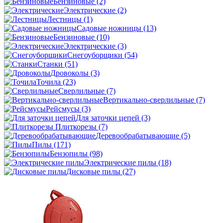
Бензиновые
(2)
Электрические
(2)
Лестницы
(1)
Садовые ножницы
(13)
Бензиновые
(10)
Электрические
(3)
Снегоуборщики
(54)
Станки
(51)
Дровоколы
(3)
Точила
(23)
Сверлильные
(7)
Вертикально-сверлильные
(7)
Рейсмусы
(3)
Для заточки цепей
(3)
Плиткорезы
(7)
Деревообрабатывающие
(5)
Пилы
(171)
Бензопилы
(98)
Электрические пилы
(18)
Дисковые пилы
(27)