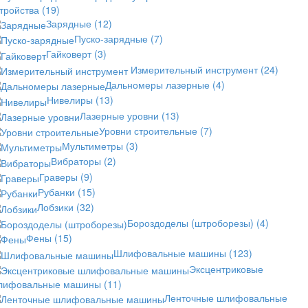
стройства
(19)
Зарядные
(12)
Пуско-зарядные
(7)
Гайковерт
(3)
Измерительный инструмент
(24)
Дальномеры лазерные
(4)
Нивелиры
(13)
Лазерные уровни
(13)
Уровни строительные
(7)
Мультиметры
(3)
Вибраторы
(2)
Граверы
(9)
Рубанки
(15)
Лобзики
(32)
Бороздоделы (штроборезы)
(4)
Фены
(15)
Шлифовальные машины
(123)
Эксцентриковые
лифовальные машины
(11)
Ленточные шлифовальные