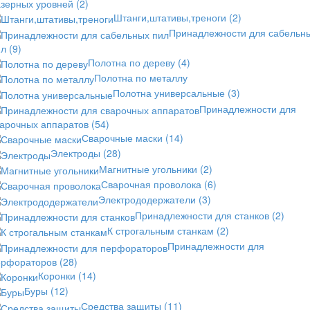
азерных уровней
(2)
Штанги,штативы,треноги
(2)
Принадлежности для сабельн
ил
(9)
Полотна по дереву
(4)
Полотна по металлу
Полотна универсальные
(3)
Принадлежности для
варочных аппаратов
(54)
Сварочные маски
(14)
Электроды
(28)
Магнитные угольники
(2)
Сварочная проволока
(6)
Электрододержатели
(3)
Принадлежности для станков
(2)
К строгальным станкам
(2)
Принадлежности для
ерфораторов
(28)
Коронки
(14)
Буры
(12)
Средства защиты
(11)