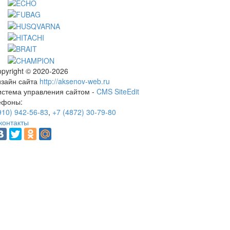
pyright © 2020-2026
изайн сайта
http://aksenov-web.ru
истема управления сайтом -
CMS SiteEdit
ефоны:
910) 942-56-83
,
+7 (4872) 30-79-80
контакты