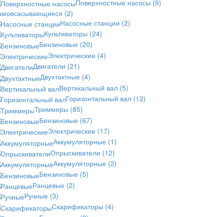
Поверхностные насосы
(9)
амовсасывающиеся
(2)
Насосные станции
(2)
Культиваторы
(24)
Бензиновые
(20)
Электрические
(4)
Двигатели
(21)
Двухтактные
(4)
Вертикальный вал
(5)
Горизонтальный вал
(12)
Триммеры
(85)
Бензиновые
(67)
Электрические
(17)
Аккумуляторные
(1)
Опрыскиватели
(12)
Аккумуляторные
(2)
Бензиновые
(5)
Ранцевые
(2)
Ручные
(3)
Скарификаторы
(4)