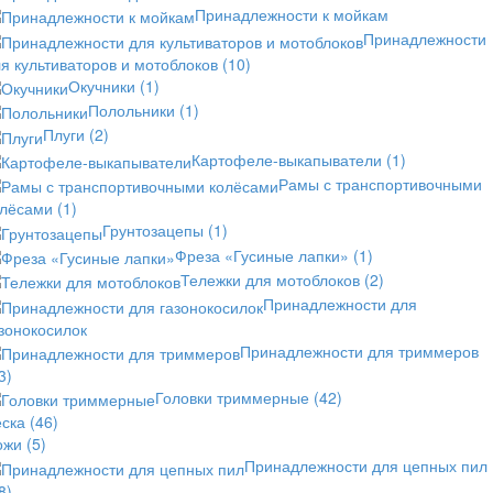
Принадлежности к мойкам
Принадлежности
я культиваторов и мотоблоков
(10)
Окучники
(1)
Полольники
(1)
Плуги
(2)
Картофеле-выкапыватели
(1)
Рамы с транспортивочными
олёсами
(1)
Грунтозацепы
(1)
Фреза «Гусиные лапки»
(1)
Тележки для мотоблоков
(2)
Принадлежности для
зонокосилок
Принадлежности для триммеров
3)
Головки триммерные
(42)
еска
(46)
ожи
(5)
Принадлежности для цепных пил
8)