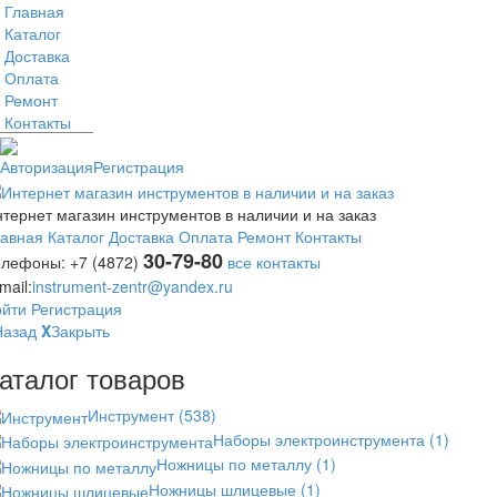
Главная
Каталог
Доставка
Оплата
Ремонт
Контакты
Авторизация
Регистрация
тернет магазин инструментов в наличии и на заказ
лавная
Каталог
Доставка
Оплата
Ремонт
Контакты
30-79-80
елефоны:
+7 (4872)
все контакты
mail:
instrument-zentr@yandex.ru
ойти
Регистрация
Назад
X
Закрыть
аталог товаров
Инструмент
(538)
Наборы электроинструмента
(1)
Ножницы по металлу
(1)
Ножницы шлицевые
(1)