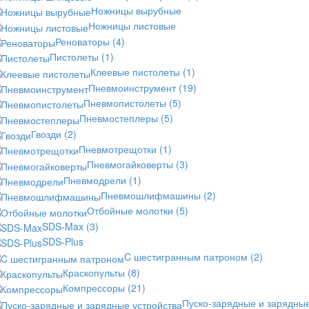
Ножницы вырубные
Ножницы листовые
Реноваторы
(4)
Пистолеты
(1)
Клеевые пистолеты
(1)
Пневмоинструмент
(19)
Пневмопистолеты
(5)
Пневмостеплеры
(5)
Гвозди
(2)
Пневмотрещотки
(1)
Пневмогайковерты
(3)
Пневмодрели
(1)
Пневмошлифмашины
(2)
Отбойные молотки
(5)
SDS-Max
(3)
SDS-Plus
C шестигранным патроном
(2)
Краскопульты
(8)
Компрессоры
(21)
Пуско-зарядные и зарядны