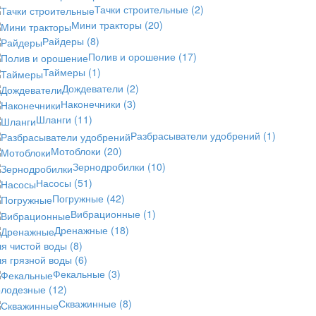
Тачки строительные
(2)
Мини тракторы
(20)
Райдеры
(8)
Полив и орошение
(17)
Таймеры
(1)
Дождеватели
(2)
Наконечники
(3)
Шланги
(11)
Разбрасыватели удобрений
(1)
Мотоблоки
(20)
Зернодробилки
(10)
Насосы
(51)
Погружные
(42)
Вибрационные
(1)
Дренажные
(18)
ля чистой воды
(8)
ля грязной воды
(6)
Фекальные
(3)
олодезные
(12)
Скважинные
(8)