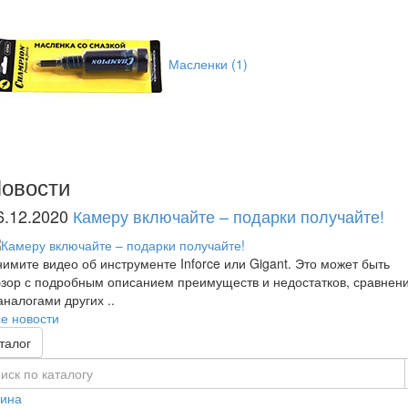
Масленки
(1)
овости
6.12.2020
Камеру включайте – подарки получайте!
имите видео об инструменте Inforce или Gigant. Это может быть
зор с подробным описанием преимуществ и недостатков, сравнен
аналогами других ..
е новости
талог
зина