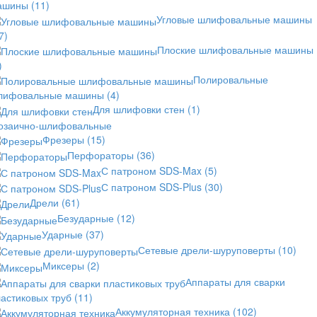
ашины
(11)
Угловые шлифовальные машины
7)
Плоские шлифовальные машины
)
Полировальные
лифовальные машины
(4)
Для шлифовки стен
(1)
озаично-шлифовальные
Фрезеры
(15)
Перфораторы
(36)
С патроном SDS-Max
(5)
С патроном SDS-Plus
(30)
Дрели
(61)
Безударные
(12)
Ударные
(37)
Сетевые дрели-шуруповерты
(10)
Миксеры
(2)
Аппараты для сварки
астиковых труб
(11)
Аккумуляторная техника
(102)