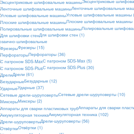
Эксцентриковые шлифов
Ленточные шлифовальные ма
Угловые шлифовальные машины
Плоские шлифовальные машины
Полировальные шлифов
Для шлифовки стен
(1)
озаично-шлифовальные
Фрезеры
(15)
Перфораторы
(36)
С патроном SDS-Max
(5)
С патроном SDS-Plus
(30)
Дрели
(61)
Безударные
(12)
Ударные
(37)
Сетевые дрели-шуруповерты
(10)
Миксеры
(2)
Аппараты для сварки пласт
Аккумуляторная техника
(102)
Дрели-шуруповерты
(56)
Отвёртки
(1)