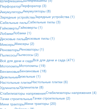
Шлифмашины
(5)
Перфоратор
(3)
Аккумуляторы
(8)
Зарядные устройства
(1)
Сабельные пилы
(3)
Гайковерты
(1)
Лобзики
(1)
Дисковые пилы
(1)
Миксеры
(2)
Реноваторы
(1)
Пылесосы
(2)
Всё для дачи и сада
(471)
Мотопомпы
(19)
Бензиновые
(18)
Дизельные
(1)
Настольные плитки
(6)
Удлинители
(8)
Стабилизаторы напряжения
(4)
Тачки строительные
(2)
Мини тракторы
(20)
Райдеры
(8)