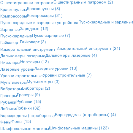
C шестигранным патроном
(2)
Краскопульты
(8)
Компрессоры
(21)
Пуско-зарядные и зарядны
Зарядные
(12)
Пуско-зарядные
(7)
Гайковерт
(3)
Измерительный инструмент
(24)
Дальномеры лазерные
(4)
Нивелиры
(13)
Лазерные уровни
(13)
Уровни строительные
(7)
Мультиметры
(3)
Вибраторы
(2)
Граверы
(9)
Рубанки
(15)
Лобзики
(32)
Бороздоделы (штроборезы)
(4)
Фены
(15)
Шлифовальные машины
(123)