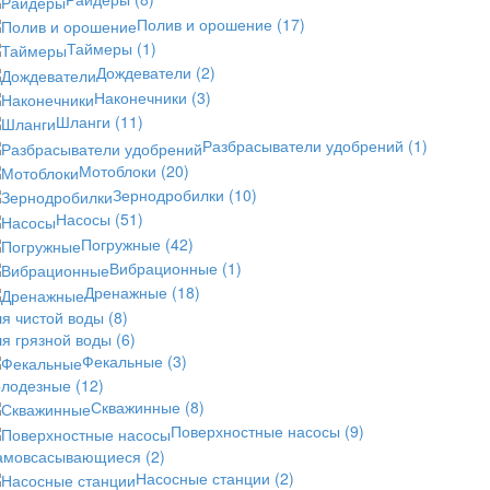
Полив и орошение
(17)
Таймеры
(1)
Дождеватели
(2)
Наконечники
(3)
Шланги
(11)
Разбрасыватели удобрений
(1)
Мотоблоки
(20)
Зернодробилки
(10)
Насосы
(51)
Погружные
(42)
Вибрационные
(1)
Дренажные
(18)
ля чистой воды
(8)
ля грязной воды
(6)
Фекальные
(3)
олодезные
(12)
Скважинные
(8)
Поверхностные насосы
(9)
амовсасывающиеся
(2)
Насосные станции
(2)