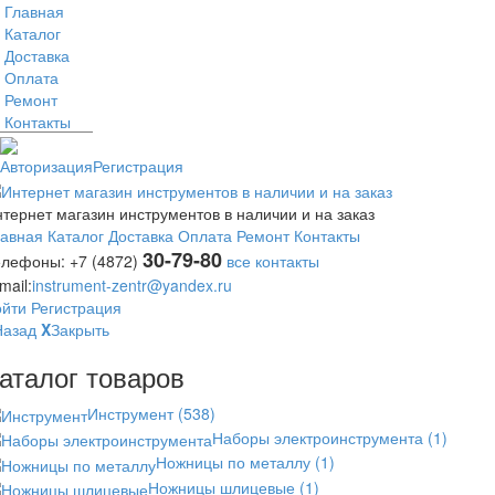
Главная
Каталог
Доставка
Оплата
Ремонт
Контакты
Авторизация
Регистрация
тернет магазин инструментов в наличии и на заказ
лавная
Каталог
Доставка
Оплата
Ремонт
Контакты
30-79-80
елефоны:
+7 (4872)
все контакты
mail:
instrument-zentr@yandex.ru
ойти
Регистрация
Назад
X
Закрыть
аталог товаров
Инструмент
(538)
Наборы электроинструмента
(1)
Ножницы по металлу
(1)
Ножницы шлицевые
(1)