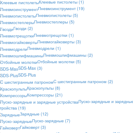
Клеевые пистолеты
(1)
Пневмоинструмент
(19)
Пневмопистолеты
(5)
Пневмостеплеры
(5)
Гвозди
(2)
Пневмотрещотки
(1)
Пневмогайковерты
(3)
Пневмодрели
(1)
Пневмошлифмашины
(2)
Отбойные молотки
(5)
SDS-Max
(3)
SDS-Plus
C шестигранным патроном
(2)
Краскопульты
(8)
Компрессоры
(21)
Пуско-зарядные и зарядны
стройства
(19)
Зарядные
(12)
Пуско-зарядные
(7)
Гайковерт
(3)