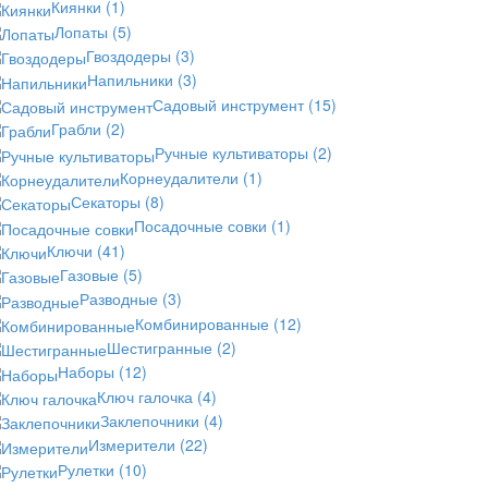
Киянки
(1)
Лопаты
(5)
Гвоздодеры
(3)
Напильники
(3)
Садовый инструмент
(15)
Грабли
(2)
Ручные культиваторы
(2)
Корнеудалители
(1)
Секаторы
(8)
Посадочные совки
(1)
Ключи
(41)
Газовые
(5)
Разводные
(3)
Комбинированные
(12)
Шестигранные
(2)
Наборы
(12)
Ключ галочка
(4)
Заклепочники
(4)
Измерители
(22)
Рулетки
(10)