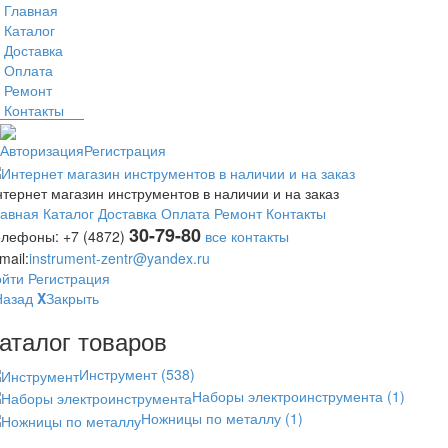
Главная
Каталог
Доставка
Оплата
Ремонт
Контакты
Авторизация
Регистрация
тернет магазин инструментов в наличии и на заказ
лавная
Каталог
Доставка
Оплата
Ремонт
Контакты
30-79-80
елефоны:
+7 (4872)
все контакты
mail:
instrument-zentr@yandex.ru
ойти
Регистрация
Назад
X
Закрыть
аталог товаров
Инструмент
(538)
Наборы электроинструмента
(1)
Ножницы по металлу
(1)