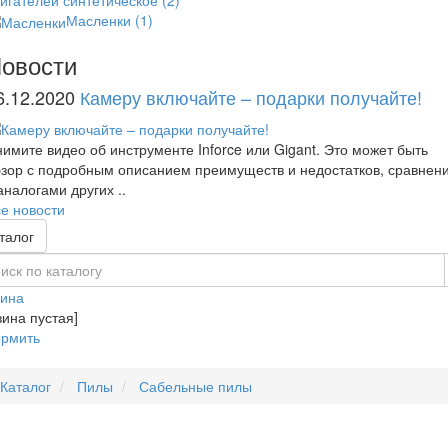
Масленки
(1)
овости
6.12.2020
Камеру включайте – подарки получайте!
имите видео об инструменте Inforce или Gigant. Это может быть
зор с подробным описанием преимуществ и недостатков, сравнен
аналогами других ..
е новости
талог
зина
зина пустая]
рмить
Каталог
Пилы
Сабельные пилы