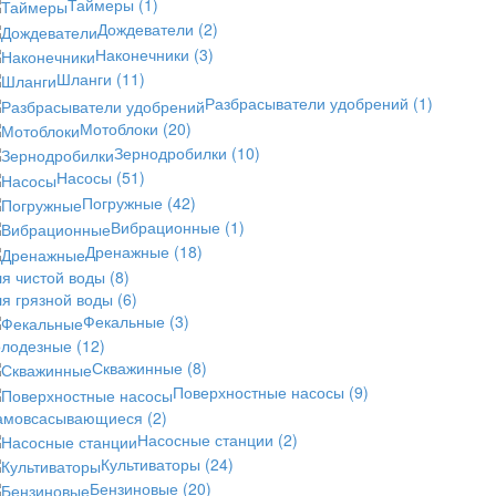
Таймеры
(1)
Дождеватели
(2)
Наконечники
(3)
Шланги
(11)
Разбрасыватели удобрений
(1)
Мотоблоки
(20)
Зернодробилки
(10)
Насосы
(51)
Погружные
(42)
Вибрационные
(1)
Дренажные
(18)
ля чистой воды
(8)
ля грязной воды
(6)
Фекальные
(3)
олодезные
(12)
Скважинные
(8)
Поверхностные насосы
(9)
амовсасывающиеся
(2)
Насосные станции
(2)
Культиваторы
(24)
Бензиновые
(20)