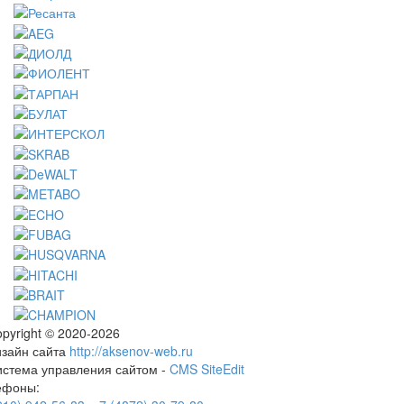
pyright © 2020-2026
изайн сайта
http://aksenov-web.ru
истема управления сайтом -
CMS SiteEdit
ефоны: