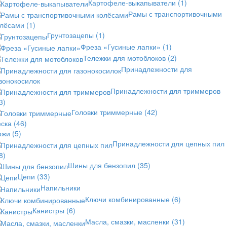
Картофеле-выкапыватели
(1)
Рамы с транспортивочными
олёсами
(1)
Грунтозацепы
(1)
Фреза «Гусиные лапки»
(1)
Тележки для мотоблоков
(2)
Принадлежности для
зонокосилок
Принадлежности для триммеров
3)
Головки триммерные
(42)
еска
(46)
ожи
(5)
Принадлежности для цепных пил
8)
Шины для бензопил
(35)
Цепи
(33)
Напильники
Ключи комбинированные
(6)
Канистры
(6)
Масла, смазки, масленки
(31)