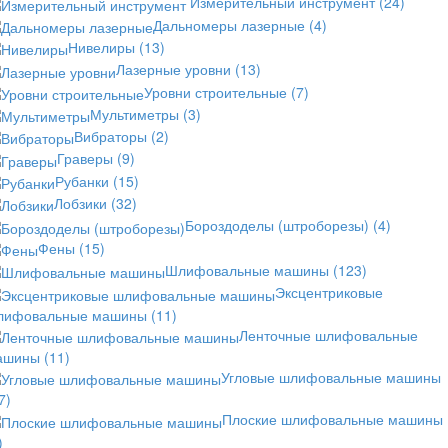
Измерительный инструмент
(24)
Дальномеры лазерные
(4)
Нивелиры
(13)
Лазерные уровни
(13)
Уровни строительные
(7)
Мультиметры
(3)
Вибраторы
(2)
Граверы
(9)
Рубанки
(15)
Лобзики
(32)
Бороздоделы (штроборезы)
(4)
Фены
(15)
Шлифовальные машины
(123)
Эксцентриковые
лифовальные машины
(11)
Ленточные шлифовальные
ашины
(11)
Угловые шлифовальные машины
7)
Плоские шлифовальные машины
)