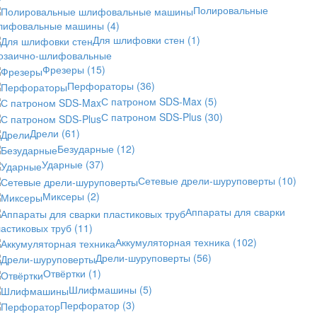
Полировальные
лифовальные машины
(4)
Для шлифовки стен
(1)
озаично-шлифовальные
Фрезеры
(15)
Перфораторы
(36)
С патроном SDS-Max
(5)
С патроном SDS-Plus
(30)
Дрели
(61)
Безударные
(12)
Ударные
(37)
Сетевые дрели-шуруповерты
(10)
Миксеры
(2)
Аппараты для сварки
астиковых труб
(11)
Аккумуляторная техника
(102)
Дрели-шуруповерты
(56)
Отвёртки
(1)
Шлифмашины
(5)
Перфоратор
(3)