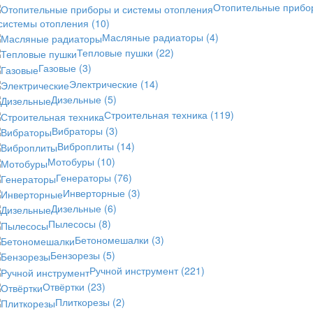
Отопительные прибо
 системы отопления
(10)
Масляные радиаторы
(4)
Тепловые пушки
(22)
Газовые
(3)
Электрические
(14)
Дизельные
(5)
Строительная техника
(119)
Вибраторы
(3)
Виброплиты
(14)
Мотобуры
(10)
Генераторы
(76)
Инверторные
(3)
Дизельные
(6)
Пылесосы
(8)
Бетономешалки
(3)
Бензорезы
(5)
Ручной инструмент
(221)
Отвёртки
(23)
Плиткорезы
(2)