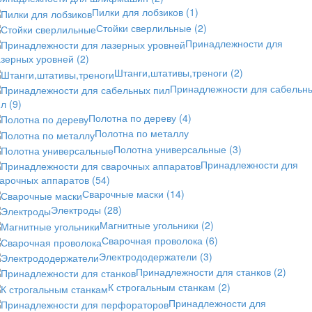
Пилки для лобзиков
(1)
Стойки сверлильные
(2)
Принадлежности для
азерных уровней
(2)
Штанги,штативы,треноги
(2)
Принадлежности для сабельн
ил
(9)
Полотна по дереву
(4)
Полотна по металлу
Полотна универсальные
(3)
Принадлежности для
варочных аппаратов
(54)
Сварочные маски
(14)
Электроды
(28)
Магнитные угольники
(2)
Сварочная проволока
(6)
Электрододержатели
(3)
Принадлежности для станков
(2)
К строгальным станкам
(2)
Принадлежности для