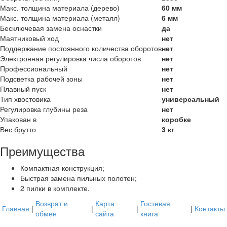
Макс. толщина материала (дерево)
60 мм
Макс. толщина материала (металл)
6 мм
Бесключевая замена оснастки
да
Маятниковый ход
нет
Поддержание постоянного количества оборотов
нет
Электронная регулировка числа оборотов
нет
Профессиональный
нет
Подсветка рабочей зоны
нет
Плавный пуск
нет
Тип хвостовика
универсальный
Регулировка глубины реза
нет
Упакован в
коробке
Вес брутто
3 кг
Преимущества
Компактная конструкция;
Быстрая замена пильных полотен;
2 пилки в комплекте.
Возврат и
Карта
Гостевая
Главная
|
|
|
|
Контакты
обмен
сайта
книга