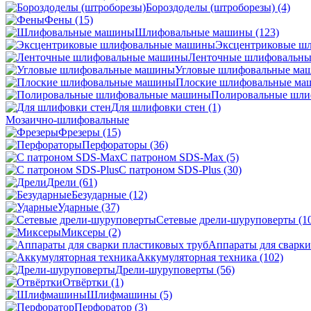
Бороздоделы (штроборезы)
(4)
Фены
(15)
Шлифовальные машины
(123)
Эксцентриковые ш
Ленточные шлифовальн
Угловые шлифовальные м
Плоские шлифовальные м
Полировальные шл
Для шлифовки стен
(1)
Мозаично-шлифовальные
Фрезеры
(15)
Перфораторы
(36)
С патроном SDS-Max
(5)
С патроном SDS-Plus
(30)
Дрели
(61)
Безударные
(12)
Ударные
(37)
Сетевые дрели-шуруповерты
(1
Миксеры
(2)
Аппараты для сварки
Аккумуляторная техника
(102)
Дрели-шуруповерты
(56)
Отвёртки
(1)
Шлифмашины
(5)
Перфоратор
(3)