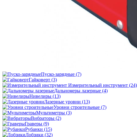
Пуско-зарядные
(7)
Гайковерт
(3)
Измерительный инструмент
(24)
Дальномеры лазерные
(4)
Нивелиры
(13)
Лазерные уровни
(13)
Уровни строительные
(7)
Мультиметры
(3)
Вибраторы
(2)
Граверы
(9)
Рубанки
(15)
Лобзики
(32)