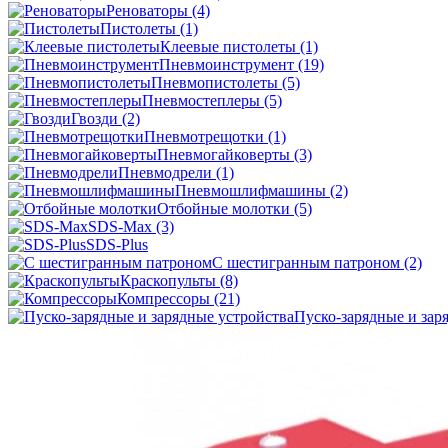
Реноваторы
(4)
Пистолеты
(1)
Клеевые пистолеты
(1)
Пневмоинструмент
(19)
Пневмопистолеты
(5)
Пневмостеплеры
(5)
Гвозди
(2)
Пневмотрещотки
(1)
Пневмогайковерты
(3)
Пневмодрели
(1)
Пневмошлифмашины
(2)
Отбойные молотки
(5)
SDS-Max
(3)
SDS-Plus
C шестигранным патроном
(2)
Краскопульты
(8)
Компрессоры
(21)
Пуско-зарядные и зар