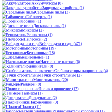
Аккумуляторы
(8)
Зарядные устройства
(1)
Сабельные пилы
(3)
Гайковерты
(1)
Лобзики
(1)
Дисковые пилы
(1)
Миксеры
(2)
Реноваторы
(1)
Пылесосы
(2)
Всё для дачи и сада
(471)
Мотопомпы
(19)
Бензиновые
(18)
Дизельные
(1)
Настольные плитки
(6)
Удлинители
(8)
Стабилизаторы напряжения
(4)
Тачки строительные
(2)
Мини тракторы
(20)
Райдеры
(8)
Полив и орошение
(17)
Таймеры
(1)
Дождеватели
(2)
Наконечники
(3)
Шланги
(11)
Разбрасыватели удобрений
(1)