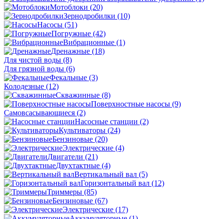
Мотоблоки
(20)
Зернодробилки
(10)
Насосы
(51)
Погружные
(42)
Вибрационные
(1)
Дренажные
(18)
Для чистой воды
(8)
Для грязной воды
(6)
Фекальные
(3)
Колодезные
(12)
Скважинные
(8)
Поверхностные насосы
(9)
Самовсасывающиеся
(2)
Насосные станции
(2)
Культиваторы
(24)
Бензиновые
(20)
Электрические
(4)
Двигатели
(21)
Двухтактные
(4)
Вертикальный вал
(5)
Горизонтальный вал
(12)
Триммеры
(85)
Бензиновые
(67)
Электрические
(17)
Аккумуляторные
(1)