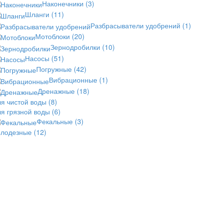
Наконечники
(3)
Шланги
(11)
Разбрасыватели удобрений
(1)
Мотоблоки
(20)
Зернодробилки
(10)
Насосы
(51)
Погружные
(42)
Вибрационные
(1)
Дренажные
(18)
ля чистой воды
(8)
ля грязной воды
(6)
Фекальные
(3)
олодезные
(12)