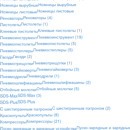
Ножницы вырубные
Ножницы листовые
Реноваторы
(4)
Пистолеты
(1)
Клеевые пистолеты
(1)
Пневмоинструмент
(19)
Пневмопистолеты
(5)
Пневмостеплеры
(5)
Гвозди
(2)
Пневмотрещотки
(1)
Пневмогайковерты
(3)
Пневмодрели
(1)
Пневмошлифмашины
(2)
Отбойные молотки
(5)
SDS-Max
(3)
SDS-Plus
C шестигранным патроном
(2)
Краскопульты
(8)
Компрессоры
(21)
Пуско-зарядные и зарядны