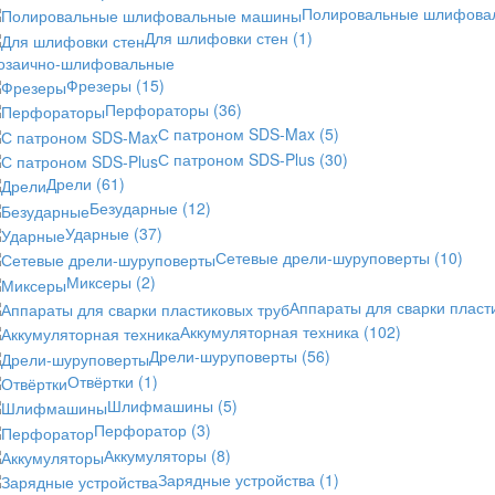
Полировальные шлифов
Для шлифовки стен
(1)
озаично-шлифовальные
Фрезеры
(15)
Перфораторы
(36)
С патроном SDS-Max
(5)
С патроном SDS-Plus
(30)
Дрели
(61)
Безударные
(12)
Ударные
(37)
Сетевые дрели-шуруповерты
(10)
Миксеры
(2)
Аппараты для сварки пласт
Аккумуляторная техника
(102)
Дрели-шуруповерты
(56)
Отвёртки
(1)
Шлифмашины
(5)
Перфоратор
(3)
Аккумуляторы
(8)
Зарядные устройства
(1)