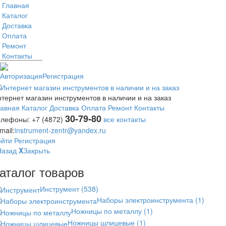
Главная
Каталог
Доставка
Оплата
Ремонт
Контакты
Авторизация
Регистрация
тернет магазин инструментов в наличии и на заказ
лавная
Каталог
Доставка
Оплата
Ремонт
Контакты
30-79-80
елефоны:
+7 (4872)
все контакты
mail:
instrument-zentr@yandex.ru
ойти
Регистрация
Назад
X
Закрыть
аталог товаров
Инструмент
(538)
Наборы электроинструмента
(1)
Ножницы по металлу
(1)
Ножницы шлицевые
(1)