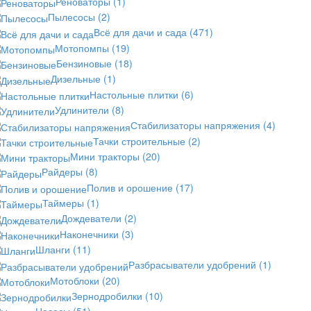
Реноваторы
(1)
Пылесосы
(2)
Всё для дачи и сада
(471)
Мотопомпы
(19)
Бензиновые
(18)
Дизельные
(1)
Настольные плитки
(6)
Удлинители
(8)
Стабилизаторы напряжения
(4)
Тачки строительные
(2)
Мини тракторы
(20)
Райдеры
(8)
Полив и орошение
(17)
Таймеры
(1)
Дождеватели
(2)
Наконечники
(3)
Шланги
(11)
Разбрасыватели удобрений
(1)
Мотоблоки
(20)
Зернодробилки
(10)