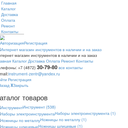
Главная
Каталог
Доставка
Оплата
Ремонт
Контакты
Авторизация
Регистрация
тернет магазин инструментов в наличии и на заказ
лавная
Каталог
Доставка
Оплата
Ремонт
Контакты
30-79-80
елефоны:
+7 (4872)
все контакты
mail:
instrument-zentr@yandex.ru
ойти
Регистрация
Назад
X
Закрыть
аталог товаров
Инструмент
(538)
Наборы электроинструмента
(1)
Ножницы по металлу
(1)
Ножницы шлицевые
(1)