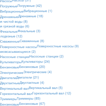
Насосы
(51)
Погружные
(42)
Вибрационные
(1)
Дренажные
(18)
ля чистой воды
(8)
ля грязной воды
(6)
Фекальные
(3)
олодезные
(12)
Скважинные
(8)
Поверхностные насосы
(9)
амовсасывающиеся
(2)
Насосные станции
(2)
Культиваторы
(24)
Бензиновые
(20)
Электрические
(4)
Двигатели
(21)
Двухтактные
(4)
Вертикальный вал
(5)
Горизонтальный вал
(12)
Триммеры
(85)
Бензиновые
(67)