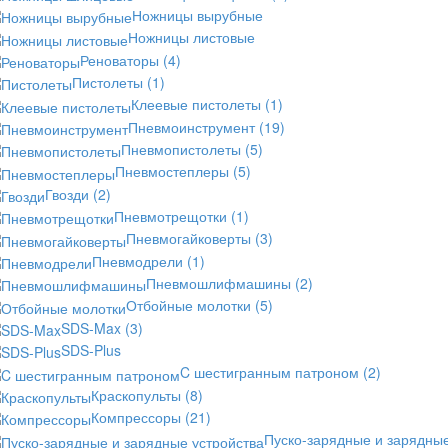
Ножницы вырубные
Ножницы листовые
Реноваторы
(4)
Пистолеты
(1)
Клеевые пистолеты
(1)
Пневмоинструмент
(19)
Пневмопистолеты
(5)
Пневмостеплеры
(5)
Гвозди
(2)
Пневмотрещотки
(1)
Пневмогайковерты
(3)
Пневмодрели
(1)
Пневмошлифмашины
(2)
Отбойные молотки
(5)
SDS-Max
(3)
SDS-Plus
C шестигранным патроном
(2)
Краскопульты
(8)
Компрессоры
(21)
Пуско-зарядные и зарядны