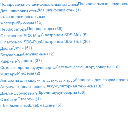
Полировальные шлифов
Для шлифовки стен
(1)
озаично-шлифовальные
Фрезеры
(15)
Перфораторы
(36)
С патроном SDS-Max
(5)
С патроном SDS-Plus
(30)
Дрели
(61)
Безударные
(12)
Ударные
(37)
Сетевые дрели-шуруповерты
(10)
Миксеры
(2)
Аппараты для сварки пласт
Аккумуляторная техника
(102)
Дрели-шуруповерты
(56)
Отвёртки
(1)
Шлифмашины
(5)