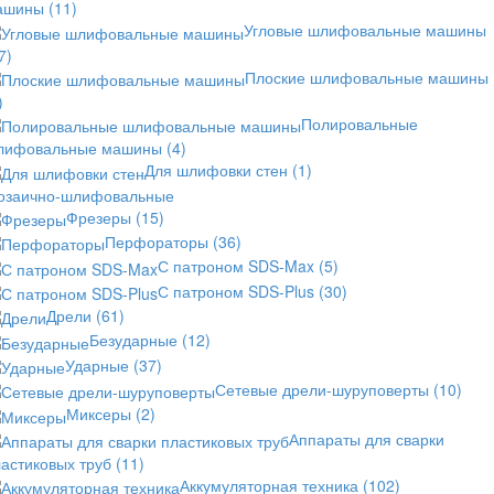
ашины
(11)
Угловые шлифовальные машины
7)
Плоские шлифовальные машины
)
Полировальные
лифовальные машины
(4)
Для шлифовки стен
(1)
озаично-шлифовальные
Фрезеры
(15)
Перфораторы
(36)
С патроном SDS-Max
(5)
С патроном SDS-Plus
(30)
Дрели
(61)
Безударные
(12)
Ударные
(37)
Сетевые дрели-шуруповерты
(10)
Миксеры
(2)
Аппараты для сварки
астиковых труб
(11)
Аккумуляторная техника
(102)