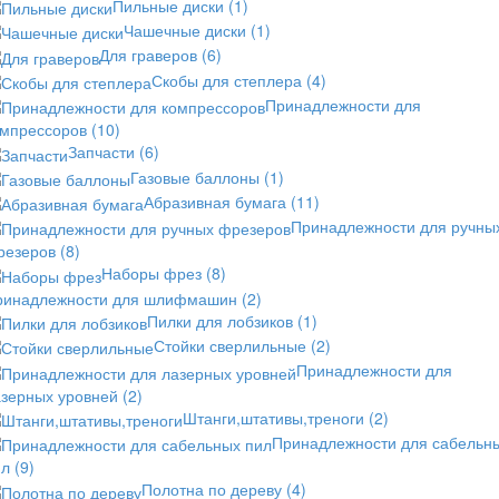
Пильные диски
(1)
Чашечные диски
(1)
Для граверов
(6)
Скобы для степлера
(4)
Принадлежности для
омпрессоров
(10)
Запчасти
(6)
Газовые баллоны
(1)
Абразивная бумага
(11)
Принадлежности для ручны
резеров
(8)
Наборы фрез
(8)
ринадлежности для шлифмашин
(2)
Пилки для лобзиков
(1)
Стойки сверлильные
(2)
Принадлежности для
азерных уровней
(2)
Штанги,штативы,треноги
(2)
Принадлежности для сабельн
ил
(9)
Полотна по дереву
(4)