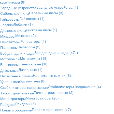
ккумуляторы
(8)
Зарядные устройства
(1)
Сабельные пилы
(3)
Гайковерты
(1)
Лобзики
(1)
Дисковые пилы
(1)
Миксеры
(2)
Реноваторы
(1)
Пылесосы
(2)
Всё для дачи и сада
(471)
Мотопомпы
(19)
Бензиновые
(18)
Дизельные
(1)
Настольные плитки
(6)
Удлинители
(8)
Стабилизаторы напряжения
(4)
Тачки строительные
(2)
Мини тракторы
(20)
Райдеры
(8)
Полив и орошение
(17)