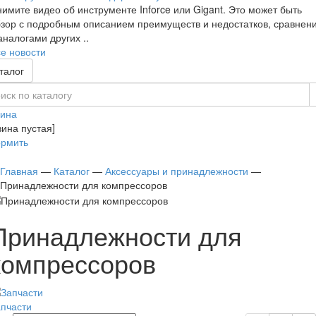
имите видео об инструменте Inforce или Gigant. Это может быть
зор с подробным описанием преимуществ и недостатков, сравнен
аналогами других ..
е новости
талог
зина
зина пустая]
рмить
Главная
—
Каталог
—
Аксессуары и принадлежности
—
Принадлежности для компрессоров
Принадлежности для
компрессоров
пчасти