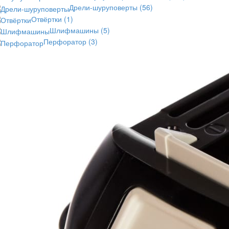
Дрели-шуруповерты
(56)
Отвёртки
(1)
Шлифмашины
(5)
Перфоратор
(3)