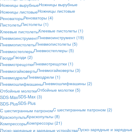
Ножницы вырубные
Ножницы листовые
Реноваторы
(4)
Пистолеты
(1)
Клеевые пистолеты
(1)
Пневмоинструмент
(19)
Пневмопистолеты
(5)
Пневмостеплеры
(5)
Гвозди
(2)
Пневмотрещотки
(1)
Пневмогайковерты
(3)
Пневмодрели
(1)
Пневмошлифмашины
(2)
Отбойные молотки
(5)
SDS-Max
(3)
SDS-Plus
C шестигранным патроном
(2)
Краскопульты
(8)
Компрессоры
(21)
Пуско-зарядные и зарядны