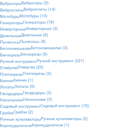
Вибраторы
(3)
Виброплиты
(14)
Мотобуры
(10)
Генераторы
(76)
Инверторные
(3)
Дизельные
(6)
Пылесосы
(8)
Бетономешалки
(3)
Бензорезы
(5)
Ручной инструмент
(221)
Отвёртки
(23)
Плиткорезы
(2)
Киянки
(1)
Лопаты
(5)
Гвоздодеры
(3)
Напильники
(3)
Садовый инструмент
(15)
Грабли
(2)
Ручные культиваторы
(2)
Корнеудалители
(1)