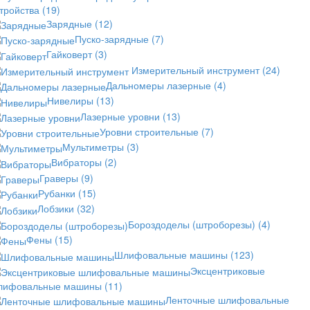
стройства
(19)
Зарядные
(12)
Пуско-зарядные
(7)
Гайковерт
(3)
Измерительный инструмент
(24)
Дальномеры лазерные
(4)
Нивелиры
(13)
Лазерные уровни
(13)
Уровни строительные
(7)
Мультиметры
(3)
Вибраторы
(2)
Граверы
(9)
Рубанки
(15)
Лобзики
(32)
Бороздоделы (штроборезы)
(4)
Фены
(15)
Шлифовальные машины
(123)
Эксцентриковые
лифовальные машины
(11)
Ленточные шлифовальные