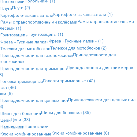
Полольники
(1)
Плуги
(2)
Картофеле-выкапыватели
(1)
Рамы с транспортивочными
олёсами
(1)
Грунтозацепы
(1)
Фреза «Гусиные лапки»
(1)
Тележки для мотоблоков
(2)
Принадлежности для
зонокосилок
Принадлежности для триммеров
3)
Головки триммерные
(42)
еска
(46)
ожи
(5)
Принадлежности для цепных пил
8)
Шины для бензопил
(35)
Цепи
(33)
Напильники
Ключи комбинированные
(6)