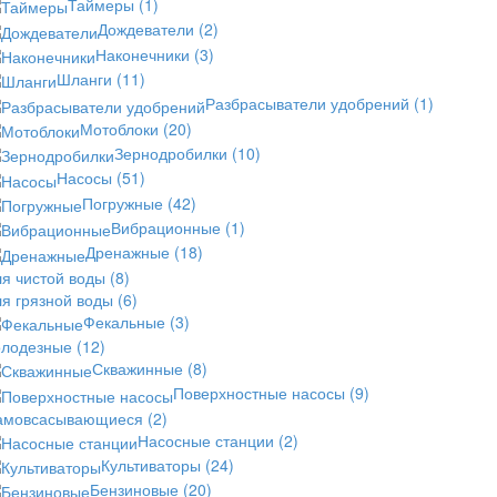
Таймеры
(1)
Дождеватели
(2)
Наконечники
(3)
Шланги
(11)
Разбрасыватели удобрений
(1)
Мотоблоки
(20)
Зернодробилки
(10)
Насосы
(51)
Погружные
(42)
Вибрационные
(1)
Дренажные
(18)
ля чистой воды
(8)
ля грязной воды
(6)
Фекальные
(3)
олодезные
(12)
Скважинные
(8)
Поверхностные насосы
(9)
амовсасывающиеся
(2)
Насосные станции
(2)
Культиваторы
(24)
Бензиновые
(20)