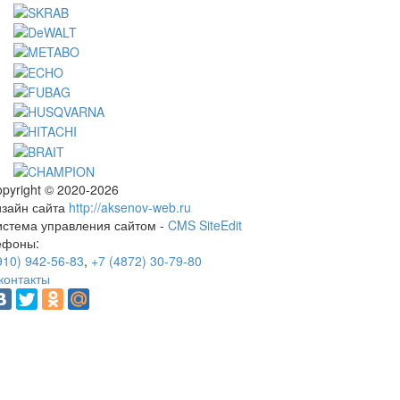
pyright © 2020-2026
изайн сайта
http://aksenov-web.ru
истема управления сайтом -
CMS SiteEdit
ефоны:
910) 942-56-83
,
+7 (4872) 30-79-80
контакты