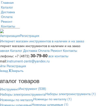
Главная
Каталог
Доставка
Оплата
Ремонт
Контакты
Авторизация
Регистрация
тернет магазин инструментов в наличии и на заказ
лавная
Каталог
Доставка
Оплата
Ремонт
Контакты
30-79-80
елефоны:
+7 (4872)
все контакты
mail:
instrument-zentr@yandex.ru
ойти
Регистрация
Назад
X
Закрыть
аталог товаров
Инструмент
(538)
Наборы электроинструмента
(1)
Ножницы по металлу
(1)
Ножницы шлицевые
(1)