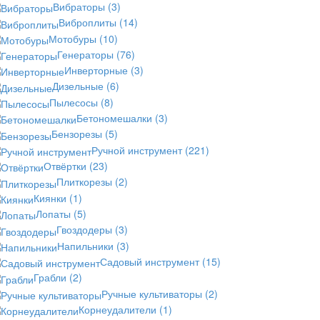
Вибраторы
(3)
Виброплиты
(14)
Мотобуры
(10)
Генераторы
(76)
Инверторные
(3)
Дизельные
(6)
Пылесосы
(8)
Бетономешалки
(3)
Бензорезы
(5)
Ручной инструмент
(221)
Отвёртки
(23)
Плиткорезы
(2)
Киянки
(1)
Лопаты
(5)
Гвоздодеры
(3)
Напильники
(3)
Садовый инструмент
(15)
Грабли
(2)
Ручные культиваторы
(2)
Корнеудалители
(1)