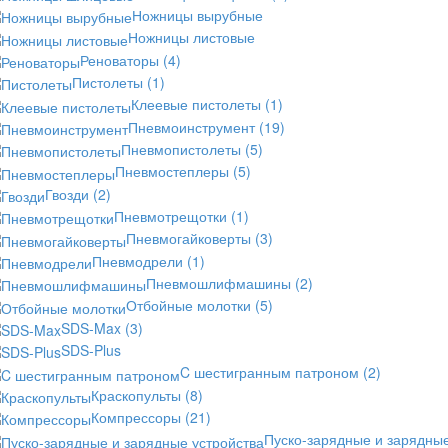
Ножницы вырубные
Ножницы листовые
Реноваторы
(4)
Пистолеты
(1)
Клеевые пистолеты
(1)
Пневмоинструмент
(19)
Пневмопистолеты
(5)
Пневмостеплеры
(5)
Гвозди
(2)
Пневмотрещотки
(1)
Пневмогайковерты
(3)
Пневмодрели
(1)
Пневмошлифмашины
(2)
Отбойные молотки
(5)
SDS-Max
(3)
SDS-Plus
C шестигранным патроном
(2)
Краскопульты
(8)
Компрессоры
(21)
Пуско-зарядные и зарядны