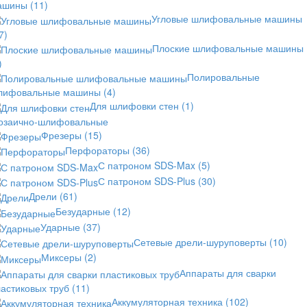
ашины
(11)
Угловые шлифовальные машины
7)
Плоские шлифовальные машины
)
Полировальные
лифовальные машины
(4)
Для шлифовки стен
(1)
озаично-шлифовальные
Фрезеры
(15)
Перфораторы
(36)
С патроном SDS-Max
(5)
С патроном SDS-Plus
(30)
Дрели
(61)
Безударные
(12)
Ударные
(37)
Сетевые дрели-шуруповерты
(10)
Миксеры
(2)
Аппараты для сварки
астиковых труб
(11)
Аккумуляторная техника
(102)