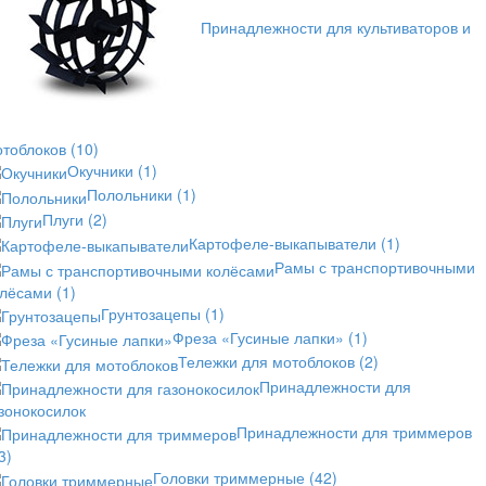
Принадлежности для культиваторов и
отоблоков
(10)
Окучники
(1)
Полольники
(1)
Плуги
(2)
Картофеле-выкапыватели
(1)
Рамы с транспортивочными
олёсами
(1)
Грунтозацепы
(1)
Фреза «Гусиные лапки»
(1)
Тележки для мотоблоков
(2)
Принадлежности для
зонокосилок
Принадлежности для триммеров
3)
Головки триммерные
(42)