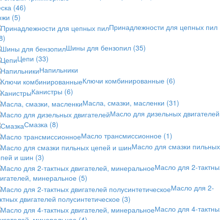
еска
(46)
ожи
(5)
Принадлежности для цепных пил
8)
Шины для бензопил
(35)
Цепи
(33)
Напильники
Ключи комбинированные
(6)
Канистры
(6)
Масла, смазки, масленки
(31)
Масло для дизельных двигателей
Смазка
(8)
Масло трансмиссионное
(1)
Масло для смазки пильных
епей и шин
(3)
Масло для 2-тактны
вигателей, минеральное
(5)
Масло для 2-
ктных двигателей полусинтетическое
(3)
Масло для 4-тактны
вигателей, минеральное
(4)