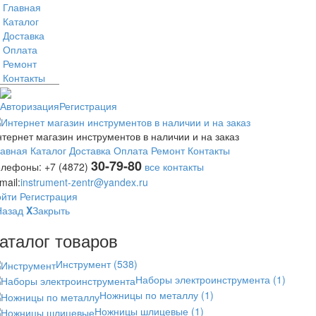
Главная
Каталог
Доставка
Оплата
Ремонт
Контакты
Авторизация
Регистрация
тернет магазин инструментов в наличии и на заказ
лавная
Каталог
Доставка
Оплата
Ремонт
Контакты
30-79-80
елефоны:
+7 (4872)
все контакты
mail:
instrument-zentr@yandex.ru
ойти
Регистрация
Назад
X
Закрыть
аталог товаров
Инструмент
(538)
Наборы электроинструмента
(1)
Ножницы по металлу
(1)
Ножницы шлицевые
(1)