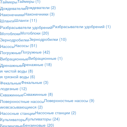
Таймеры
(1)
Дождеватели
(2)
Наконечники
(3)
Шланги
(11)
Разбрасыватели удобрений
(1)
Мотоблоки
(20)
Зернодробилки
(10)
Насосы
(51)
Погружные
(42)
Вибрационные
(1)
Дренажные
(18)
ля чистой воды
(8)
ля грязной воды
(6)
Фекальные
(3)
олодезные
(12)
Скважинные
(8)
Поверхностные насосы
(9)
амовсасывающиеся
(2)
Насосные станции
(2)
Культиваторы
(24)
Бензиновые
(20)