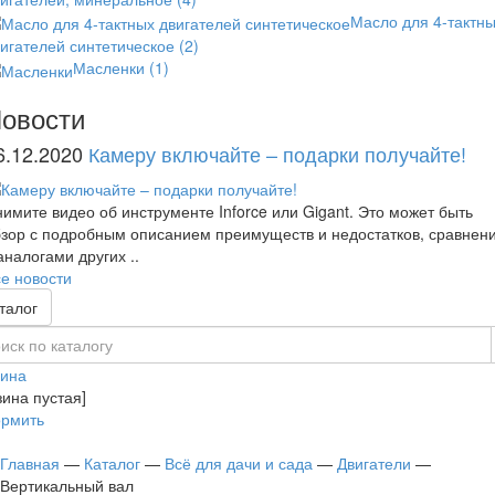
Масло для 4-тактн
игателей синтетическое
(2)
Масленки
(1)
овости
6.12.2020
Камеру включайте – подарки получайте!
имите видео об инструменте Inforce или Gigant. Это может быть
зор с подробным описанием преимуществ и недостатков, сравнен
аналогами других ..
е новости
талог
зина
зина пустая]
рмить
Главная
—
Каталог
—
Всё для дачи и сада
—
Двигатели
—
Вертикальный вал