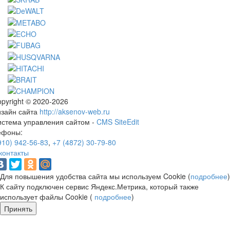
pyright © 2020-2026
изайн сайта
http://aksenov-web.ru
истема управления сайтом -
CMS SiteEdit
ефоны:
910) 942-56-83
,
+7 (4872) 30-79-80
контакты
Для повышения удобства сайта мы используем Cookie (
подробнее
)
К сайту подключен сервис Яндекс.Метрика, который также
использует файлы Cookie (
подробнее
)
Принять