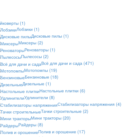
айковерты
(1)
Лобзики
(1)
Дисковые пилы
(1)
Миксеры
(2)
Реноваторы
(1)
Пылесосы
(2)
Всё для дачи и сада
(471)
Мотопомпы
(19)
Бензиновые
(18)
Дизельные
(1)
Настольные плитки
(6)
Удлинители
(8)
Стабилизаторы напряжения
(4)
Тачки строительные
(2)
Мини тракторы
(20)
Райдеры
(8)
Полив и орошение
(17)