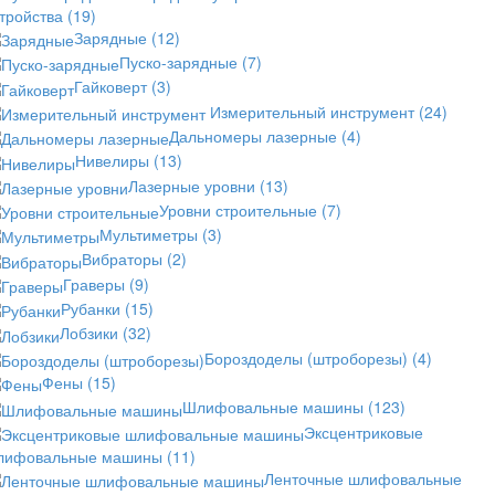
стройства
(19)
Зарядные
(12)
Пуско-зарядные
(7)
Гайковерт
(3)
Измерительный инструмент
(24)
Дальномеры лазерные
(4)
Нивелиры
(13)
Лазерные уровни
(13)
Уровни строительные
(7)
Мультиметры
(3)
Вибраторы
(2)
Граверы
(9)
Рубанки
(15)
Лобзики
(32)
Бороздоделы (штроборезы)
(4)
Фены
(15)
Шлифовальные машины
(123)
Эксцентриковые
лифовальные машины
(11)
Ленточные шлифовальные