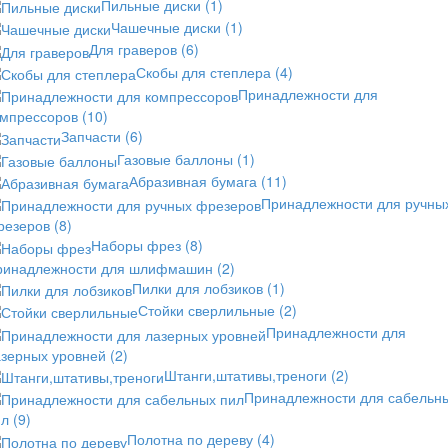
Пильные диски
(1)
Чашечные диски
(1)
Для граверов
(6)
Скобы для степлера
(4)
Принадлежности для
омпрессоров
(10)
Запчасти
(6)
Газовые баллоны
(1)
Абразивная бумага
(11)
Принадлежности для ручны
резеров
(8)
Наборы фрез
(8)
ринадлежности для шлифмашин
(2)
Пилки для лобзиков
(1)
Стойки сверлильные
(2)
Принадлежности для
азерных уровней
(2)
Штанги,штативы,треноги
(2)
Принадлежности для сабельн
ил
(9)
Полотна по дереву
(4)