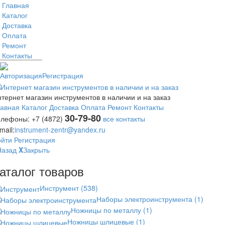
Главная
Каталог
Доставка
Оплата
Ремонт
Контакты
Авторизация
Регистрация
тернет магазин инструментов в наличии и на заказ
лавная
Каталог
Доставка
Оплата
Ремонт
Контакты
30-79-80
елефоны:
+7 (4872)
все контакты
mail:
instrument-zentr@yandex.ru
ойти
Регистрация
Назад
X
Закрыть
аталог товаров
Инструмент
(538)
Наборы электроинструмента
(1)
Ножницы по металлу
(1)
Ножницы шлицевые
(1)