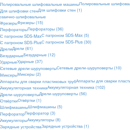
Полировальные шлифов
Для шлифовки стен
(1)
озаично-шлифовальные
Фрезеры
(15)
Перфораторы
(36)
С патроном SDS-Max
(5)
С патроном SDS-Plus
(30)
Дрели
(61)
Безударные
(12)
Ударные
(37)
Сетевые дрели-шуруповерты
(10)
Миксеры
(2)
Аппараты для сварки пласт
Аккумуляторная техника
(102)
Дрели-шуруповерты
(56)
Отвёртки
(1)
Шлифмашины
(5)
Перфоратор
(3)
Аккумуляторы
(8)
Зарядные устройства
(1)