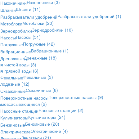
Наконечники
(3)
Шланги
(11)
Разбрасыватели удобрений
(1)
Мотоблоки
(20)
Зернодробилки
(10)
Насосы
(51)
Погружные
(42)
Вибрационные
(1)
Дренажные
(18)
ля чистой воды
(8)
ля грязной воды
(6)
Фекальные
(3)
олодезные
(12)
Скважинные
(8)
Поверхностные насосы
(9)
амовсасывающиеся
(2)
Насосные станции
(2)
Культиваторы
(24)
Бензиновые
(20)
Электрические
(4)
Двигатели
(21)