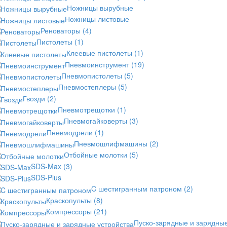
Ножницы вырубные
Ножницы листовые
Реноваторы
(4)
Пистолеты
(1)
Клеевые пистолеты
(1)
Пневмоинструмент
(19)
Пневмопистолеты
(5)
Пневмостеплеры
(5)
Гвозди
(2)
Пневмотрещотки
(1)
Пневмогайковерты
(3)
Пневмодрели
(1)
Пневмошлифмашины
(2)
Отбойные молотки
(5)
SDS-Max
(3)
SDS-Plus
C шестигранным патроном
(2)
Краскопульты
(8)
Компрессоры
(21)
Пуско-зарядные и зарядны