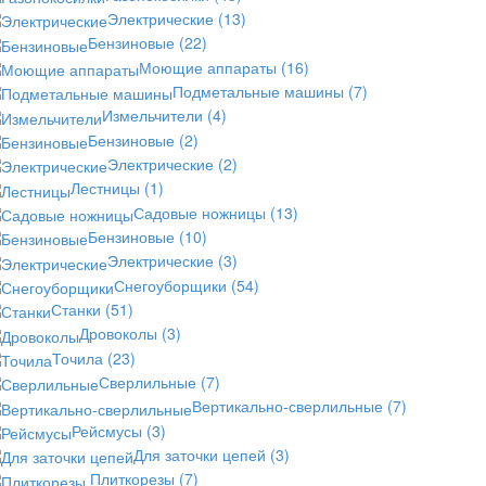
Электрические
(13)
Бензиновые
(22)
Моющие аппараты
(16)
Подметальные машины
(7)
Измельчители
(4)
Бензиновые
(2)
Электрические
(2)
Лестницы
(1)
Садовые ножницы
(13)
Бензиновые
(10)
Электрические
(3)
Снегоуборщики
(54)
Станки
(51)
Дровоколы
(3)
Точила
(23)
Сверлильные
(7)
Вертикально-сверлильные
(7)
Рейсмусы
(3)
Для заточки цепей
(3)
Плиткорезы
(7)