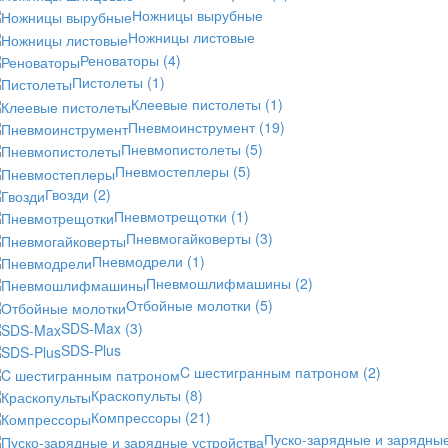
Ножницы вырубные
Ножницы листовые
Реноваторы
(4)
Пистолеты
(1)
Клеевые пистолеты
(1)
Пневмоинструмент
(19)
Пневмопистолеты
(5)
Пневмостеплеры
(5)
Гвозди
(2)
Пневмотрещотки
(1)
Пневмогайковерты
(3)
Пневмодрели
(1)
Пневмошлифмашины
(2)
Отбойные молотки
(5)
SDS-Max
(3)
SDS-Plus
C шестигранным патроном
(2)
Краскопульты
(8)
Компрессоры
(21)
Пуско-зарядные и зарядны