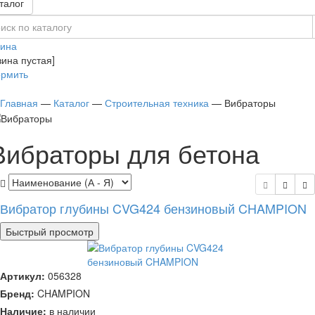
талог
зина
зина пустая]
рмить
Главная
—
Каталог
—
Строительная техника
—
Вибраторы
Вибраторы для бетона
Вибратор глубины CVG424 бензиновый CHAMPION
Быстрый просмотр
Артикул:
056328
Бренд:
CHAMPION
Наличие:
в наличии