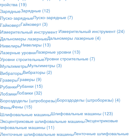
стройства
(19)
Зарядные
(12)
Пуско-зарядные
(7)
Гайковерт
(3)
Измерительный инструмент
(24)
Дальномеры лазерные
(4)
Нивелиры
(13)
Лазерные уровни
(13)
Уровни строительные
(7)
Мультиметры
(3)
Вибраторы
(2)
Граверы
(9)
Рубанки
(15)
Лобзики
(32)
Бороздоделы (штроборезы)
(4)
Фены
(15)
Шлифовальные машины
(123)
Эксцентриковые
лифовальные машины
(11)
Ленточные шлифовальные