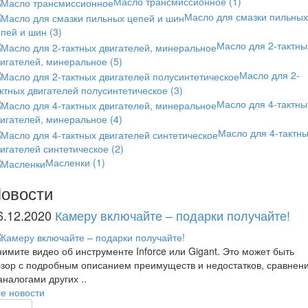
Масло трансмиссионное
(1)
Масло для смазки пильных
епей и шин
(3)
Масло для 2-тактны
вигателей, минеральное
(5)
Масло для 2-
ктных двигателей полусинтетическое
(3)
Масло для 4-тактны
вигателей, минеральное
(4)
Масло для 4-тактн
игателей синтетическое
(2)
Масленки
(1)
овости
6.12.2020
Камеру включайте – подарки получайте!
имите видео об инструменте Inforce или Gigant. Это может быть
зор с подробным описанием преимуществ и недостатков, сравнен
аналогами других ..
е новости