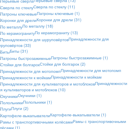
Перьевые сверла
(13)
Сверла по стеклу
(11)
Патроны ключевые
(1)
Коронки для дрели
(31)
По металлу
(18)
По керамограниту
(13)
Принадлежности для
уруповёртов
(33)
Биты
(31)
Патроны быстрозажимные
(1)
Стойки для болгарок
(2)
Принадлежности для мотопомп
Принадлежности к мойкам
Принадлежности
я культиваторов и мотоблоков
(10)
Окучники
(1)
Полольники
(1)
Плуги
(2)
Картофеле-выкапыватели
(1)
Рамы с транспортивочными
олёсами
(1)