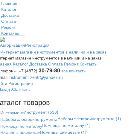
Главная
Каталог
Доставка
Оплата
Ремонт
Контакты
Авторизация
Регистрация
тернет магазин инструментов в наличии и на заказ
лавная
Каталог
Доставка
Оплата
Ремонт
Контакты
30-79-80
елефоны:
+7 (4872)
все контакты
mail:
instrument-zentr@yandex.ru
ойти
Регистрация
Назад
X
Закрыть
аталог товаров
Инструмент
(538)
Наборы электроинструмента
(1)
Ножницы по металлу
(1)
Ножницы шлицевые
(1)