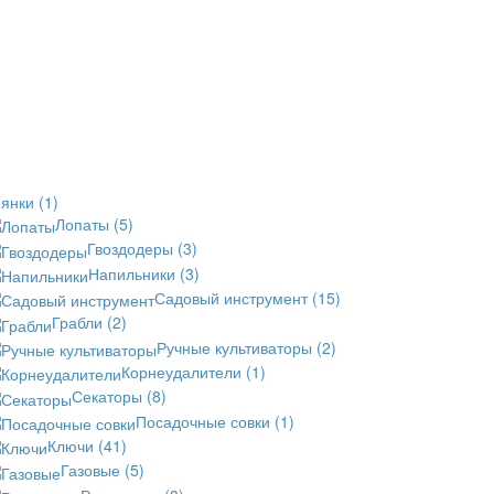
иянки
(1)
Лопаты
(5)
Гвоздодеры
(3)
Напильники
(3)
Садовый инструмент
(15)
Грабли
(2)
Ручные культиваторы
(2)
Корнеудалители
(1)
Секаторы
(8)
Посадочные совки
(1)
Ключи
(41)
Газовые
(5)