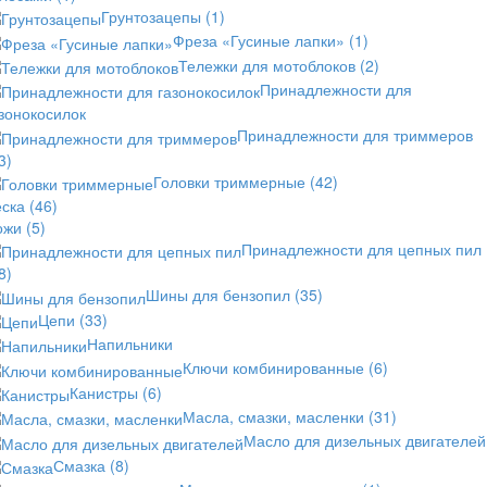
Грунтозацепы
(1)
Фреза «Гусиные лапки»
(1)
Тележки для мотоблоков
(2)
Принадлежности для
зонокосилок
Принадлежности для триммеров
3)
Головки триммерные
(42)
еска
(46)
ожи
(5)
Принадлежности для цепных пил
8)
Шины для бензопил
(35)
Цепи
(33)
Напильники
Ключи комбинированные
(6)
Канистры
(6)
Масла, смазки, масленки
(31)
Масло для дизельных двигателей
Смазка
(8)