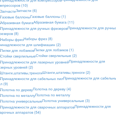
омпрессоров
(10)
Запчасти
(6)
Газовые баллоны
(1)
Абразивная бумага
(11)
Принадлежности для ручны
резеров
(8)
Наборы фрез
(8)
ринадлежности для шлифмашин
(2)
Пилки для лобзиков
(1)
Стойки сверлильные
(2)
Принадлежности для
азерных уровней
(2)
Штанги,штативы,треноги
(2)
Принадлежности для сабельн
ил
(9)
Полотна по дереву
(4)
Полотна по металлу
Полотна универсальные
(3)
Принадлежности для
варочных аппаратов
(54)