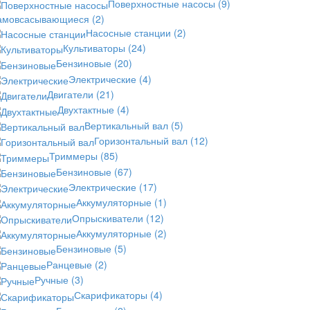
Поверхностные насосы
(9)
амовсасывающиеся
(2)
Насосные станции
(2)
Культиваторы
(24)
Бензиновые
(20)
Электрические
(4)
Двигатели
(21)
Двухтактные
(4)
Вертикальный вал
(5)
Горизонтальный вал
(12)
Триммеры
(85)
Бензиновые
(67)
Электрические
(17)
Аккумуляторные
(1)
Опрыскиватели
(12)
Аккумуляторные
(2)
Бензиновые
(5)
Ранцевые
(2)
Ручные
(3)
Скарификаторы
(4)