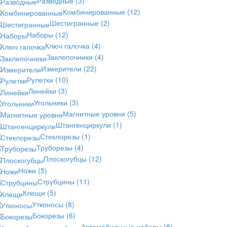
Разводные
(3)
Комбинированные
(12)
Шестигранные
(2)
Наборы
(12)
Ключ галочка
(4)
Заклепочники
(4)
Измерители
(22)
Рулетки
(10)
Линейки
(3)
Угольники
(3)
Магнитные уровни
(5)
Штангенциркули
(1)
Стеклорезы
(1)
Труборезы
(4)
Плоскогубцы
(12)
Ножи
(5)
Струбцины
(11)
Клещи
(5)
Утконосы
(8)
Бокорезы
(6)
Автомобильные наборы
(8)