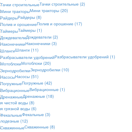
Тачки строительные
(2)
Мини тракторы
(20)
Райдеры
(8)
Полив и орошение
(17)
Таймеры
(1)
Дождеватели
(2)
Наконечники
(3)
Шланги
(11)
Разбрасыватели удобрений
(1)
Мотоблоки
(20)
Зернодробилки
(10)
Насосы
(51)
Погружные
(42)
Вибрационные
(1)
Дренажные
(18)
ля чистой воды
(8)
ля грязной воды
(6)
Фекальные
(3)
олодезные
(12)
Скважинные
(8)