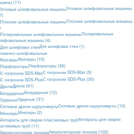
ашины
(11)
Угловые шлифовальные машины
7)
Плоские шлифовальные машины
)
Полировальные
лифовальные машины
(4)
Для шлифовки стен
(1)
озаично-шлифовальные
Фрезеры
(15)
Перфораторы
(36)
С патроном SDS-Max
(5)
С патроном SDS-Plus
(30)
Дрели
(61)
Безударные
(12)
Ударные
(37)
Сетевые дрели-шуруповерты
(10)
Миксеры
(2)
Аппараты для сварки
астиковых труб
(11)
Аккумуляторная техника
(102)