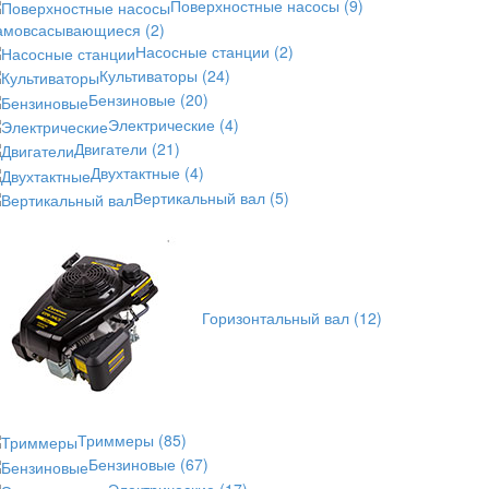
Поверхностные насосы
(9)
амовсасывающиеся
(2)
Насосные станции
(2)
Культиваторы
(24)
Бензиновые
(20)
Электрические
(4)
Двигатели
(21)
Двухтактные
(4)
Вертикальный вал
(5)
Горизонтальный вал
(12)
Триммеры
(85)
Бензиновые
(67)
Электрические
(17)