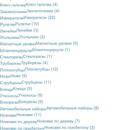
Ключ галочка
(4)
Заклепочники
(4)
Измерители
(22)
Рулетки
(10)
Линейки
(3)
Угольники
(3)
Магнитные уровни
(5)
Штангенциркули
(1)
Стеклорезы
(1)
Труборезы
(4)
Плоскогубцы
(12)
Ножи
(5)
Струбцины
(11)
Клещи
(5)
Утконосы
(8)
Бокорезы
(6)
Автомобильные наборы
(8)
Ножовки
(11)
Ножовки по дереву
(7)
Ножовки по газобетону
(2)