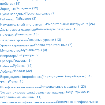
стройства
(19)
Зарядные
(12)
Пуско-зарядные
(7)
Гайковерт
(3)
Измерительный инструмент
(24)
Дальномеры лазерные
(4)
Нивелиры
(13)
Лазерные уровни
(13)
Уровни строительные
(7)
Мультиметры
(3)
Вибраторы
(2)
Граверы
(9)
Рубанки
(15)
Лобзики
(32)
Бороздоделы (штроборезы)
(4)
Фены
(15)
Шлифовальные машины
(123)
Эксцентриковые
лифовальные машины
(11)
Ленточные шлифовальные