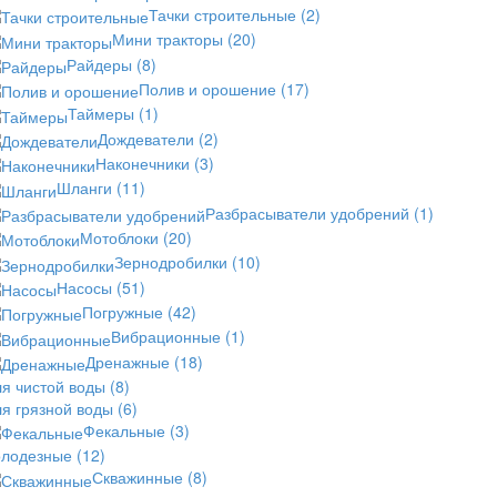
Тачки строительные
(2)
Мини тракторы
(20)
Райдеры
(8)
Полив и орошение
(17)
Таймеры
(1)
Дождеватели
(2)
Наконечники
(3)
Шланги
(11)
Разбрасыватели удобрений
(1)
Мотоблоки
(20)
Зернодробилки
(10)
Насосы
(51)
Погружные
(42)
Вибрационные
(1)
Дренажные
(18)
ля чистой воды
(8)
ля грязной воды
(6)
Фекальные
(3)
олодезные
(12)
Скважинные
(8)