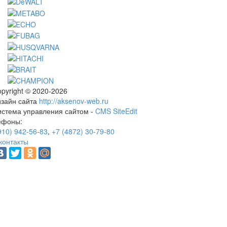
pyright © 2020-2026
изайн сайта
http://aksenov-web.ru
истема управления сайтом -
CMS SiteEdit
ефоны:
910) 942-56-83
,
+7 (4872) 30-79-80
контакты