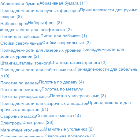
Абразивная бумага
(11)
Принадлежности для ручны
резеров
(8)
Наборы фрез
(8)
ринадлежности для шлифмашин
(2)
Пилки для лобзиков
(1)
Стойки сверлильные
(2)
Принадлежности для
азерных уровней
(2)
Штанги,штативы,треноги
(2)
Принадлежности для сабельн
ил
(9)
Полотна по дереву
(4)
Полотна по металлу
Полотна универсальные
(3)
Принадлежности для
варочных аппаратов
(54)
Сварочные маски
(14)
Электроды
(28)
Магнитные угольники
(2)
Сварочная проволока
(6)