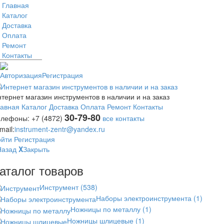
Главная
Каталог
Доставка
Оплата
Ремонт
Контакты
Авторизация
Регистрация
тернет магазин инструментов в наличии и на заказ
лавная
Каталог
Доставка
Оплата
Ремонт
Контакты
30-79-80
елефоны:
+7 (4872)
все контакты
mail:
instrument-zentr@yandex.ru
ойти
Регистрация
Назад
X
Закрыть
аталог товаров
Инструмент
(538)
Наборы электроинструмента
(1)
Ножницы по металлу
(1)
Ножницы шлицевые
(1)