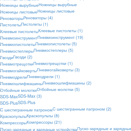
Ножницы вырубные
Ножницы листовые
Реноваторы
(4)
Пистолеты
(1)
Клеевые пистолеты
(1)
Пневмоинструмент
(19)
Пневмопистолеты
(5)
Пневмостеплеры
(5)
Гвозди
(2)
Пневмотрещотки
(1)
Пневмогайковерты
(3)
Пневмодрели
(1)
Пневмошлифмашины
(2)
Отбойные молотки
(5)
SDS-Max
(3)
SDS-Plus
C шестигранным патроном
(2)
Краскопульты
(8)
Компрессоры
(21)
Пуско-зарядные и зарядны