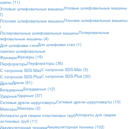
ашины
(11)
Угловые шлифовальные машины
7)
Плоские шлифовальные машины
)
Полировальные
лифовальные машины
(4)
Для шлифовки стен
(1)
озаично-шлифовальные
Фрезеры
(15)
Перфораторы
(36)
С патроном SDS-Max
(5)
С патроном SDS-Plus
(30)
Дрели
(61)
Безударные
(12)
Ударные
(37)
Сетевые дрели-шуруповерты
(10)
Миксеры
(2)
Аппараты для сварки
астиковых труб
(11)
Аккумуляторная техника
(102)