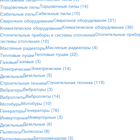
Торцовочные пилы
(14)
Сабельные пилы
(10)
Сварочное оборудование
(31)
Климатическое оборудование
(36)
Отопительные прибо
 системы отопления
(10)
Масляные радиаторы
(4)
Тепловые пушки
(22)
Газовые
(3)
Электрические
(14)
Дизельные
(5)
Строительная техника
(119)
Вибраторы
(3)
Виброплиты
(14)
Мотобуры
(10)
Генераторы
(76)
Инверторные
(3)
Дизельные
(6)
Пылесосы
(8)
Бетономешалки
(3)