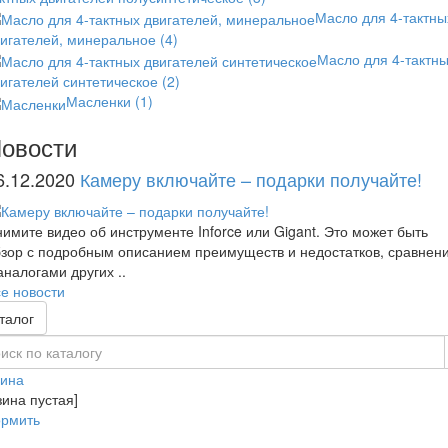
Масло для 4-тактны
вигателей, минеральное
(4)
Масло для 4-тактн
игателей синтетическое
(2)
Масленки
(1)
овости
6.12.2020
Камеру включайте – подарки получайте!
имите видео об инструменте Inforce или Gigant. Это может быть
зор с подробным описанием преимуществ и недостатков, сравнен
аналогами других ..
е новости
талог
зина
зина пустая]
рмить