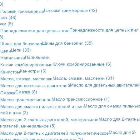
3)
Головки триммерные
(42)
еска
(46)
ожи
(5)
Принадлежности для цепных пил
8)
Шины для бензопил
(35)
Цепи
(33)
Напильники
Ключи комбинированные
(6)
Канистры
(6)
Масла, смазки, масленки
(31)
Масло для дизельных двигателей
Смазка
(8)
Масло трансмиссионное
(1)
Масло для смазки пильных
епей и шин
(3)
Масло для 2-тактны
вигателей, минеральное
(5)
Масло для 2-
ктных двигателей полусинтетическое
(3)