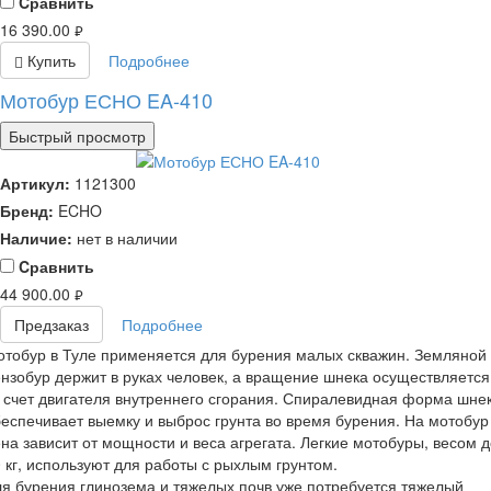
Cравнить
16 390.00
руб.
Купить
Подробнее
Мотобур ЕСНО EA-410
Быстрый просмотр
Артикул:
1121300
Бренд:
ECHO
Наличие:
нет в наличии
Cравнить
44 900.00
руб.
Предзаказ
Подробнее
тобур в Туле применяется для бурения малых скважин. Земляной
нзобур держит в руках человек, а вращение шнека осуществляется
 счет двигателя внутреннего сгорания. Спиралевидная форма шне
еспечивает выемку и выброс грунта во время бурения. На мотобур
на зависит от мощности и веса агрегата. Легкие мотобуры, весом д
 кг, используют для работы с рыхлым грунтом.
я бурения глинозема и тяжелых почв уже потребуется тяжелый