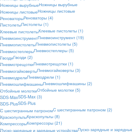
Ножницы вырубные
Ножницы листовые
Реноваторы
(4)
Пистолеты
(1)
Клеевые пистолеты
(1)
Пневмоинструмент
(19)
Пневмопистолеты
(5)
Пневмостеплеры
(5)
Гвозди
(2)
Пневмотрещотки
(1)
Пневмогайковерты
(3)
Пневмодрели
(1)
Пневмошлифмашины
(2)
Отбойные молотки
(5)
SDS-Max
(3)
SDS-Plus
C шестигранным патроном
(2)
Краскопульты
(8)
Компрессоры
(21)
Пуско-зарядные и зарядны