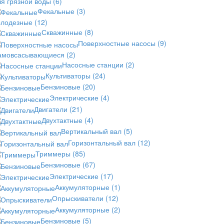
ля грязной воды
(6)
Фекальные
(3)
олодезные
(12)
Скважинные
(8)
Поверхностные насосы
(9)
амовсасывающиеся
(2)
Насосные станции
(2)
Культиваторы
(24)
Бензиновые
(20)
Электрические
(4)
Двигатели
(21)
Двухтактные
(4)
Вертикальный вал
(5)
Горизонтальный вал
(12)
Триммеры
(85)
Бензиновые
(67)
Электрические
(17)
Аккумуляторные
(1)
Опрыскиватели
(12)
Аккумуляторные
(2)
Бензиновые
(5)