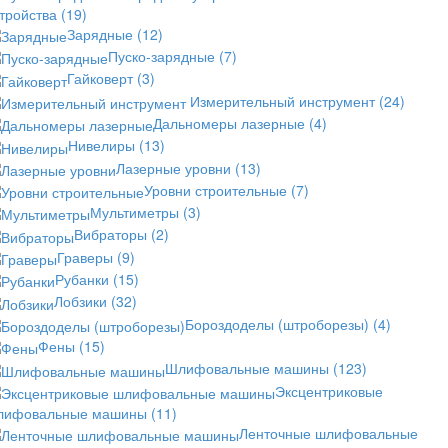
стройства
(19)
Зарядные
(12)
Пуско-зарядные
(7)
Гайковерт
(3)
Измерительный инструмент
(24)
Дальномеры лазерные
(4)
Нивелиры
(13)
Лазерные уровни
(13)
Уровни строительные
(7)
Мультиметры
(3)
Вибраторы
(2)
Граверы
(9)
Рубанки
(15)
Лобзики
(32)
Бороздоделы (штроборезы)
(4)
Фены
(15)
Шлифовальные машины
(123)
Эксцентриковые
лифовальные машины
(11)
Ленточные шлифовальные