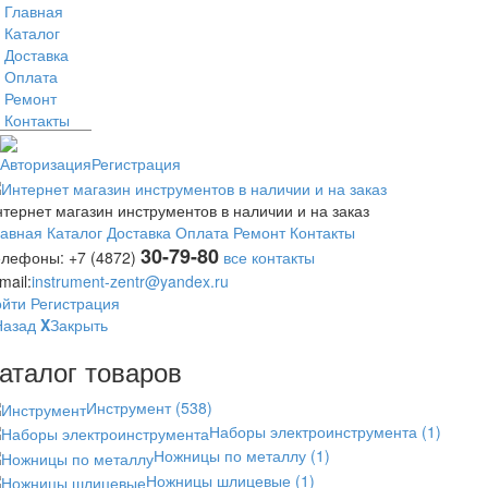
Главная
Каталог
Доставка
Оплата
Ремонт
Контакты
Авторизация
Регистрация
тернет магазин инструментов в наличии и на заказ
лавная
Каталог
Доставка
Оплата
Ремонт
Контакты
30-79-80
елефоны:
+7 (4872)
все контакты
mail:
instrument-zentr@yandex.ru
ойти
Регистрация
Назад
X
Закрыть
аталог товаров
Инструмент
(538)
Наборы электроинструмента
(1)
Ножницы по металлу
(1)
Ножницы шлицевые
(1)