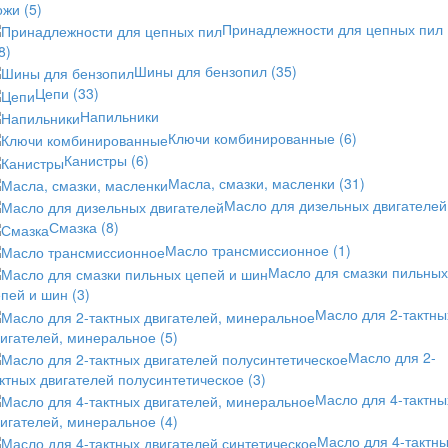
ожи
(5)
Принадлежности для цепных пил
8)
Шины для бензопил
(35)
Цепи
(33)
Напильники
Ключи комбинированные
(6)
Канистры
(6)
Масла, смазки, масленки
(31)
Масло для дизельных двигателей
Смазка
(8)
Масло трансмиссионное
(1)
Масло для смазки пильных
епей и шин
(3)
Масло для 2-тактны
вигателей, минеральное
(5)
Масло для 2-
ктных двигателей полусинтетическое
(3)
Масло для 4-тактны
вигателей, минеральное
(4)
Масло для 4-тактн