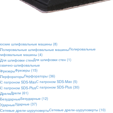
лоские шлифовальные машины
(8)
Полировальные
лифовальные машины
(4)
Для шлифовки стен
(1)
озаично-шлифовальные
Фрезеры
(15)
Перфораторы
(36)
С патроном SDS-Max
(5)
С патроном SDS-Plus
(30)
Дрели
(61)
Безударные
(12)
Ударные
(37)
Сетевые дрели-шуруповерты
(10)