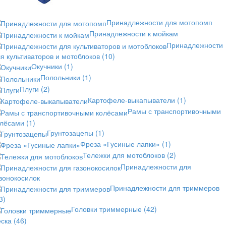
Принадлежности для мотопомп
Принадлежности к мойкам
Принадлежности
я культиваторов и мотоблоков
(10)
Окучники
(1)
Полольники
(1)
Плуги
(2)
Картофеле-выкапыватели
(1)
Рамы с транспортивочными
олёсами
(1)
Грунтозацепы
(1)
Фреза «Гусиные лапки»
(1)
Тележки для мотоблоков
(2)
Принадлежности для
зонокосилок
Принадлежности для триммеров
3)
Головки триммерные
(42)
еска
(46)