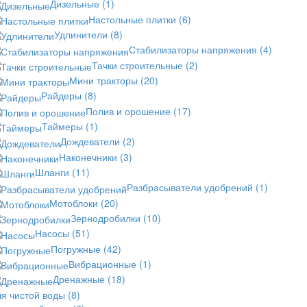
Дизельные
(1)
Настольные плитки
(6)
Удлинители
(8)
Стабилизаторы напряжения
(4)
Тачки строительные
(2)
Мини тракторы
(20)
Райдеры
(8)
Полив и орошение
(17)
Таймеры
(1)
Дождеватели
(2)
Наконечники
(3)
Шланги
(11)
Разбрасыватели удобрений
(1)
Мотоблоки
(20)
Зернодробилки
(10)
Насосы
(51)
Погружные
(42)
Вибрационные
(1)
Дренажные
(18)
ля чистой воды
(8)