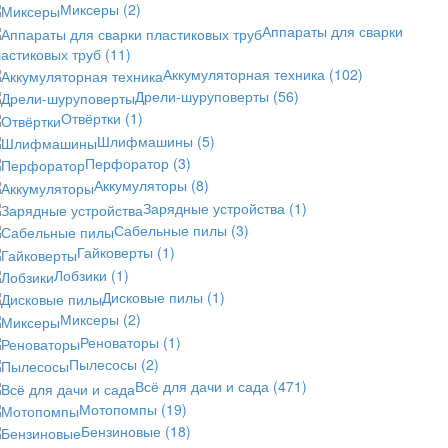
Миксеры
(2)
Аппараты для сварки
астиковых труб
(11)
Аккумуляторная техника
(102)
Дрели-шуруповерты
(56)
Отвёртки
(1)
Шлифмашины
(5)
Перфоратор
(3)
Аккумуляторы
(8)
Зарядные устройства
(1)
Сабельные пилы
(3)
Гайковерты
(1)
Лобзики
(1)
Дисковые пилы
(1)
Миксеры
(2)
Реноваторы
(1)
Пылесосы
(2)
Всё для дачи и сада
(471)
Мотопомпы
(19)
Бензиновые
(18)