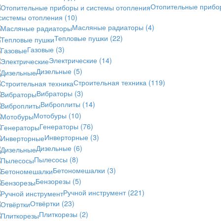
Отопительные прибо
 системы отопления
(10)
Масляные радиаторы
(4)
Тепловые пушки
(22)
Газовые
(3)
Электрические
(14)
Дизельные
(5)
Строительная техника
(119)
Вибраторы
(3)
Виброплиты
(14)
Мотобуры
(10)
Генераторы
(76)
Инверторные
(3)
Дизельные
(6)
Пылесосы
(8)
Бетономешалки
(3)
Бензорезы
(5)
Ручной инструмент
(221)
Отвёртки
(23)
Плиткорезы
(2)