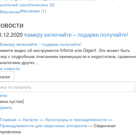
игателей синтетическое
(2)
Масленки
(1)
овости
6.12.2020
Камеру включайте – подарки получайте!
имите видео об инструменте Inforce или Gigant. Это может быть
зор с подробным описанием преимуществ и недостатков, сравнен
аналогами других ..
е новости
талог
зина
зина пустая]
рмить
Главная
—
Каталог
—
Аксессуары и принадлежности
—
Принадлежности для сварочных аппаратов
—
Сварочная
проволока