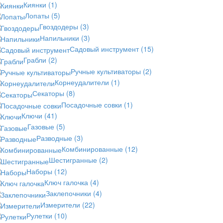
Киянки
(1)
Лопаты
(5)
Гвоздодеры
(3)
Напильники
(3)
Садовый инструмент
(15)
Грабли
(2)
Ручные культиваторы
(2)
Корнеудалители
(1)
Секаторы
(8)
Посадочные совки
(1)
Ключи
(41)
Газовые
(5)
Разводные
(3)
Комбинированные
(12)
Шестигранные
(2)
Наборы
(12)
Ключ галочка
(4)
Заклепочники
(4)
Измерители
(22)
Рулетки
(10)