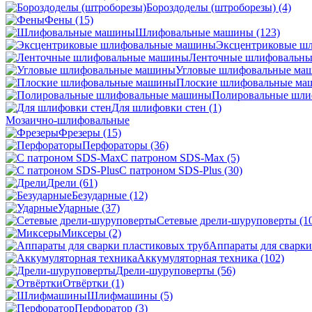
Бороздоделы (штроборезы)
(4)
Фены
(15)
Шлифовальные машины
(123)
Эксцентриковые ш
Ленточные шлифовальн
Угловые шлифовальные м
Плоские шлифовальные м
Полировальные шл
Для шлифовки стен
(1)
Мозаично-шлифовальные
Фрезеры
(15)
Перфораторы
(36)
С патроном SDS-Max
(5)
С патроном SDS-Plus
(30)
Дрели
(61)
Безударные
(12)
Ударные
(37)
Сетевые дрели-шуруповерты
(1
Миксеры
(2)
Аппараты для сварки
Аккумуляторная техника
(102)
Дрели-шуруповерты
(56)
Отвёртки
(1)
Шлифмашины
(5)
Перфоратор
(3)