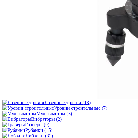
Лазерные уровни
(13)
Уровни строительные
(7)
Мультиметры
(3)
Вибраторы
(2)
Граверы
(9)
Рубанки
(15)
Лобзики
(32)