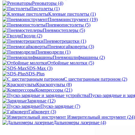
Реноваторы
(4)
Пистолеты
(1)
Клеевые пистолеты
(1)
Пневмоинструмент
(19)
Пневмопистолеты
(5)
Пневмостеплеры
(5)
Гвозди
(2)
Пневмотрещотки
(1)
Пневмогайковерты
(3)
Пневмодрели
(1)
Пневмошлифмашины
(2)
Отбойные молотки
(5)
SDS-Max
(3)
SDS-Plus
C шестигранным патроном
(2)
Краскопульты
(8)
Компрессоры
(21)
Пуско-зарядные и зар
Зарядные
(12)
Пуско-зарядные
(7)
Гайковерт
(3)
Измерительный инструмент
(24)
Дальномеры лазерные
(4)