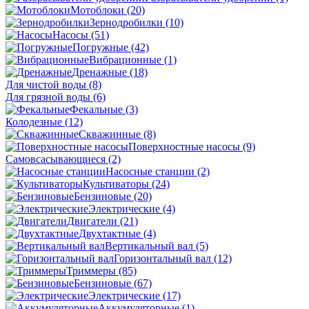
Мотоблоки
(20)
Зернодробилки
(10)
Насосы
(51)
Погружные
(42)
Вибрационные
(1)
Дренажные
(18)
Для чистой воды
(8)
Для грязной воды
(6)
Фекальные
(3)
Колодезные
(12)
Скважинные
(8)
Поверхностные насосы
(9)
Самовсасывающиеся
(2)
Насосные станции
(2)
Культиваторы
(24)
Бензиновые
(20)
Электрические
(4)
Двигатели
(21)
Двухтактные
(4)
Вертикальный вал
(5)
Горизонтальный вал
(12)
Триммеры
(85)
Бензиновые
(67)
Электрические
(17)
Аккумуляторные
(1)