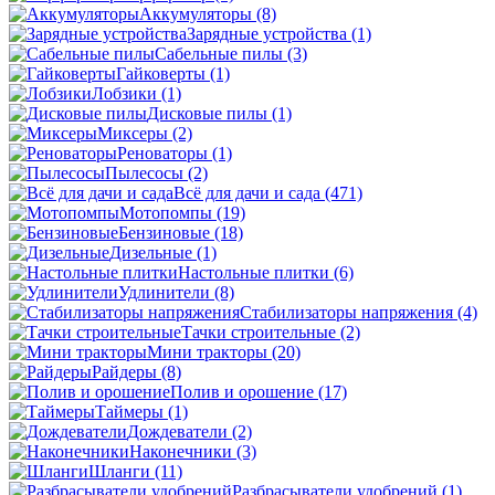
Аккумуляторы
(8)
Зарядные устройства
(1)
Сабельные пилы
(3)
Гайковерты
(1)
Лобзики
(1)
Дисковые пилы
(1)
Миксеры
(2)
Реноваторы
(1)
Пылесосы
(2)
Всё для дачи и сада
(471)
Мотопомпы
(19)
Бензиновые
(18)
Дизельные
(1)
Настольные плитки
(6)
Удлинители
(8)
Стабилизаторы напряжения
(4)
Тачки строительные
(2)
Мини тракторы
(20)
Райдеры
(8)
Полив и орошение
(17)
Таймеры
(1)
Дождеватели
(2)
Наконечники
(3)
Шланги
(11)
Разбрасыватели удобрений
(1)