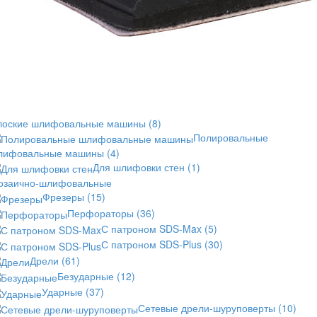
лоские шлифовальные машины
(8)
Полировальные
лифовальные машины
(4)
Для шлифовки стен
(1)
озаично-шлифовальные
Фрезеры
(15)
Перфораторы
(36)
С патроном SDS-Max
(5)
С патроном SDS-Plus
(30)
Дрели
(61)
Безударные
(12)
Ударные
(37)
Сетевые дрели-шуруповерты
(10)