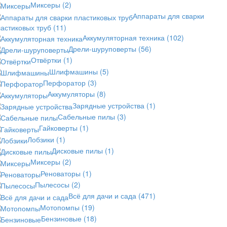
Миксеры
(2)
Аппараты для сварки
астиковых труб
(11)
Аккумуляторная техника
(102)
Дрели-шуруповерты
(56)
Отвёртки
(1)
Шлифмашины
(5)
Перфоратор
(3)
Аккумуляторы
(8)
Зарядные устройства
(1)
Сабельные пилы
(3)
Гайковерты
(1)
Лобзики
(1)
Дисковые пилы
(1)
Миксеры
(2)
Реноваторы
(1)
Пылесосы
(2)
Всё для дачи и сада
(471)
Мотопомпы
(19)
Бензиновые
(18)