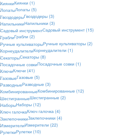
Киянки
(1)
Лопаты
(5)
Гвоздодеры
(3)
Напильники
(3)
Садовый инструмент
(15)
Грабли
(2)
Ручные культиваторы
(2)
Корнеудалители
(1)
Секаторы
(8)
Посадочные совки
(1)
Ключи
(41)
Газовые
(5)
Разводные
(3)
Комбинированные
(12)
Шестигранные
(2)
Наборы
(12)
Ключ галочка
(4)
Заклепочники
(4)
Измерители
(22)
Рулетки
(10)