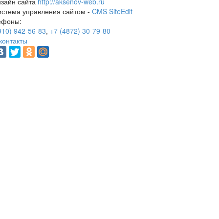
изайн сайта
http://aksenov-web.ru
истема управления сайтом -
CMS SiteEdit
ефоны:
910) 942-56-83
,
+7 (4872) 30-79-80
контакты