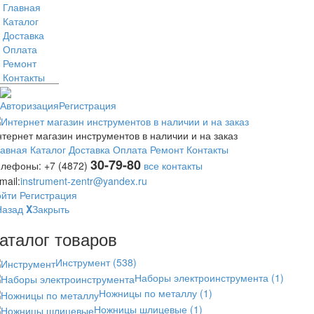
Главная
Каталог
Доставка
Оплата
Ремонт
Контакты
Авторизация
Регистрация
тернет магазин инструментов в наличии и на заказ
лавная
Каталог
Доставка
Оплата
Ремонт
Контакты
30-79-80
елефоны:
+7 (4872)
все контакты
mail:
instrument-zentr@yandex.ru
ойти
Регистрация
Назад
X
Закрыть
аталог товаров
Инструмент
(538)
Наборы электроинструмента
(1)
Ножницы по металлу
(1)
Ножницы шлицевые
(1)