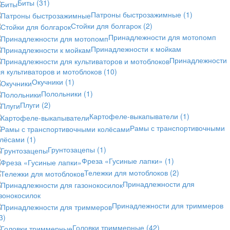
Биты
(31)
Патроны быстрозажимные
(1)
Стойки для болгарок
(2)
Принадлежности для мотопомп
Принадлежности к мойкам
Принадлежности
я культиваторов и мотоблоков
(10)
Окучники
(1)
Полольники
(1)
Плуги
(2)
Картофеле-выкапыватели
(1)
Рамы с транспортивочными
олёсами
(1)
Грунтозацепы
(1)
Фреза «Гусиные лапки»
(1)
Тележки для мотоблоков
(2)
Принадлежности для
зонокосилок
Принадлежности для триммеров
3)
Головки триммерные
(42)