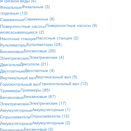
ля грязной воды
(6)
Фекальные
(3)
олодезные
(12)
Скважинные
(8)
Поверхностные насосы
(9)
амовсасывающиеся
(2)
Насосные станции
(2)
Культиваторы
(24)
Бензиновые
(20)
Электрические
(4)
Двигатели
(21)
Двухтактные
(4)
Вертикальный вал
(5)
Горизонтальный вал
(12)
Триммеры
(85)
Бензиновые
(67)
Электрические
(17)
Аккумуляторные
(1)
Опрыскиватели
(12)
Аккумуляторные
(2)
Бензиновые
(5)