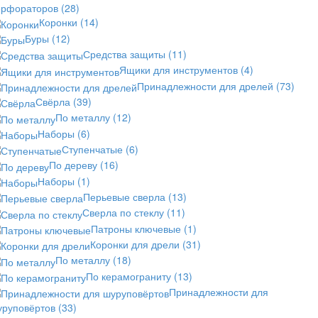
ерфораторов
(28)
Коронки
(14)
Буры
(12)
Средства защиты
(11)
Ящики для инструментов
(4)
Принадлежности для дрелей
(73)
Свёрла
(39)
По металлу
(12)
Наборы
(6)
Ступенчатые
(6)
По дереву
(16)
Наборы
(1)
Перьевые сверла
(13)
Сверла по стеклу
(11)
Патроны ключевые
(1)
Коронки для дрели
(31)
По металлу
(18)
По керамограниту
(13)
Принадлежности для
уруповёртов
(33)