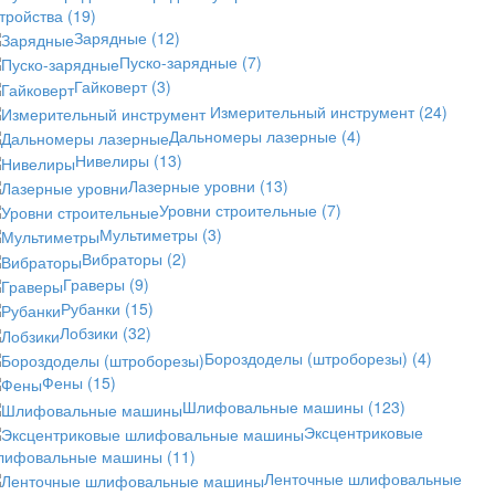
стройства
(19)
Зарядные
(12)
Пуско-зарядные
(7)
Гайковерт
(3)
Измерительный инструмент
(24)
Дальномеры лазерные
(4)
Нивелиры
(13)
Лазерные уровни
(13)
Уровни строительные
(7)
Мультиметры
(3)
Вибраторы
(2)
Граверы
(9)
Рубанки
(15)
Лобзики
(32)
Бороздоделы (штроборезы)
(4)
Фены
(15)
Шлифовальные машины
(123)
Эксцентриковые
лифовальные машины
(11)
Ленточные шлифовальные