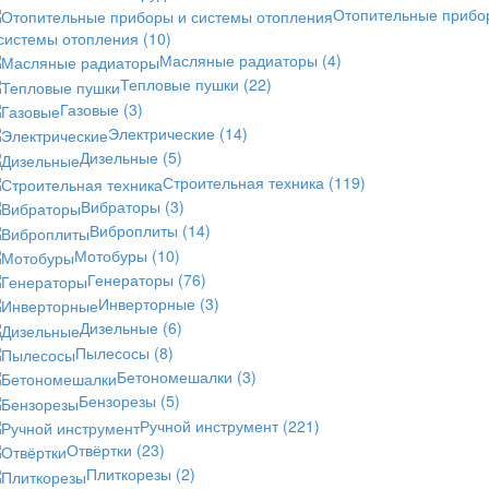
Отопительные прибо
 системы отопления
(10)
Масляные радиаторы
(4)
Тепловые пушки
(22)
Газовые
(3)
Электрические
(14)
Дизельные
(5)
Строительная техника
(119)
Вибраторы
(3)
Виброплиты
(14)
Мотобуры
(10)
Генераторы
(76)
Инверторные
(3)
Дизельные
(6)
Пылесосы
(8)
Бетономешалки
(3)
Бензорезы
(5)
Ручной инструмент
(221)
Отвёртки
(23)
Плиткорезы
(2)