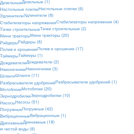
Дизельные
(1)
Настольные плитки
(6)
Удлинители
(8)
Стабилизаторы напряжения
(4)
Тачки строительные
(2)
Мини тракторы
(20)
Райдеры
(8)
Полив и орошение
(17)
Таймеры
(1)
Дождеватели
(2)
Наконечники
(3)
Шланги
(11)
Разбрасыватели удобрений
(1)
Мотоблоки
(20)
Зернодробилки
(10)
Насосы
(51)
Погружные
(42)
Вибрационные
(1)
Дренажные
(18)
ля чистой воды
(8)