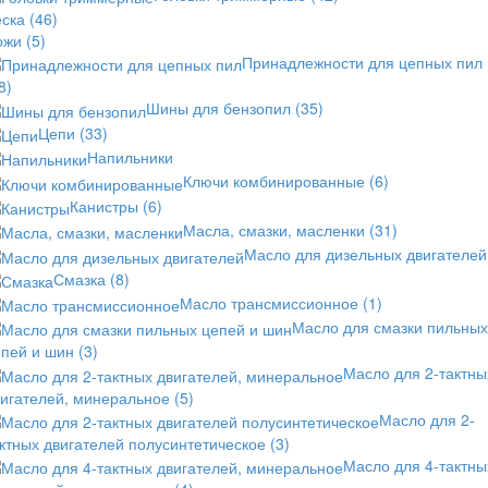
еска
(46)
ожи
(5)
Принадлежности для цепных пил
8)
Шины для бензопил
(35)
Цепи
(33)
Напильники
Ключи комбинированные
(6)
Канистры
(6)
Масла, смазки, масленки
(31)
Масло для дизельных двигателей
Смазка
(8)
Масло трансмиссионное
(1)
Масло для смазки пильных
епей и шин
(3)
Масло для 2-тактны
вигателей, минеральное
(5)
Масло для 2-
ктных двигателей полусинтетическое
(3)
Масло для 4-тактны