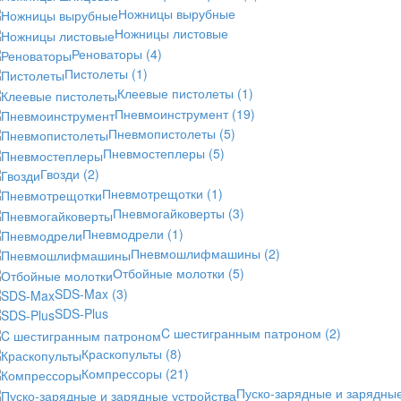
Ножницы вырубные
Ножницы листовые
Реноваторы
(4)
Пистолеты
(1)
Клеевые пистолеты
(1)
Пневмоинструмент
(19)
Пневмопистолеты
(5)
Пневмостеплеры
(5)
Гвозди
(2)
Пневмотрещотки
(1)
Пневмогайковерты
(3)
Пневмодрели
(1)
Пневмошлифмашины
(2)
Отбойные молотки
(5)
SDS-Max
(3)
SDS-Plus
C шестигранным патроном
(2)
Краскопульты
(8)
Компрессоры
(21)
Пуско-зарядные и зарядны