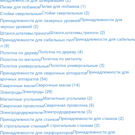
Пилки для лобзиков
(1)
Стойки сверлильные
(2)
Принадлежности для
азерных уровней
(2)
Штанги,штативы,треноги
(2)
Принадлежности для сабельн
ил
(9)
Полотна по дереву
(4)
Полотна по металлу
Полотна универсальные
(3)
Принадлежности для
варочных аппаратов
(54)
Сварочные маски
(14)
Электроды
(28)
Магнитные угольники
(2)
Сварочная проволока
(6)
Электрододержатели
(3)
Принадлежности для станков
(2)
К строгальным станкам
(2)
Принадлежности для