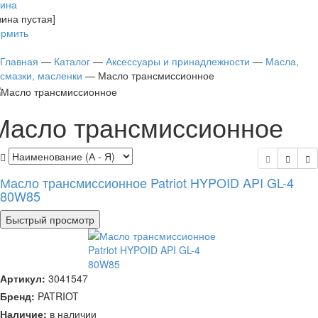
зина
зина пустая]
рмить
Главная
—
Каталог
—
Аксессуары и принадлежности
—
Масла,
смазки, масленки
—
Масло трансмиссионное
Масло трансмиссионное
Масло трансмиссионное Patriot HYPOID API GL-4
80W85
Быстрый просмотр
Артикул:
3041547
Бренд:
PATRIOT
Наличие:
в наличии