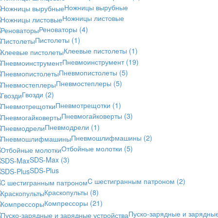
Ножницы вырубные
Ножницы листовые
Реноваторы
(4)
Пистолеты
(1)
Клеевые пистолеты
(1)
Пневмоинструмент
(19)
Пневмопистолеты
(5)
Пневмостеплеры
(5)
Гвозди
(2)
Пневмотрещотки
(1)
Пневмогайковерты
(3)
Пневмодрели
(1)
Пневмошлифмашины
(2)
Отбойные молотки
(5)
SDS-Max
(3)
SDS-Plus
C шестигранным патроном
(2)
Краскопульты
(8)
Компрессоры
(21)
Пуско-зарядные и зарядны