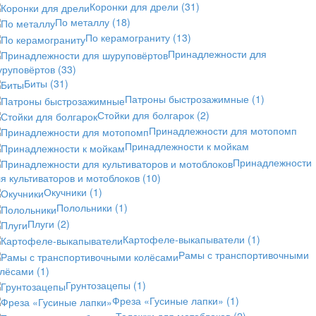
Коронки для дрели
(31)
По металлу
(18)
По керамограниту
(13)
Принадлежности для
уруповёртов
(33)
Биты
(31)
Патроны быстрозажимные
(1)
Стойки для болгарок
(2)
Принадлежности для мотопомп
Принадлежности к мойкам
Принадлежности
я культиваторов и мотоблоков
(10)
Окучники
(1)
Полольники
(1)
Плуги
(2)
Картофеле-выкапыватели
(1)
Рамы с транспортивочными
олёсами
(1)
Грунтозацепы
(1)
Фреза «Гусиные лапки»
(1)