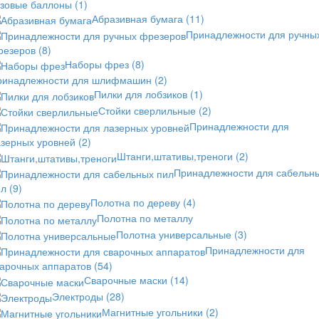
азовые баллоны
(1)
Абразивная бумага
(11)
Принадлежности для ручны
резеров
(8)
Наборы фрез
(8)
ринадлежности для шлифмашин
(2)
Пилки для лобзиков
(1)
Стойки сверлильные
(2)
Принадлежности для
азерных уровней
(2)
Штанги,штативы,треноги
(2)
Принадлежности для сабельн
ил
(9)
Полотна по дереву
(4)
Полотна по металлу
Полотна универсальные
(3)
Принадлежности для
варочных аппаратов
(54)
Сварочные маски
(14)
Электроды
(28)
Магнитные угольники
(2)