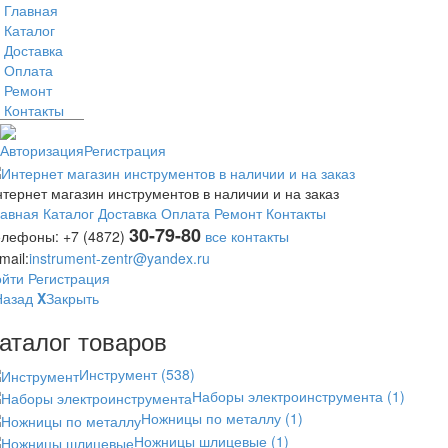
Главная
Каталог
Доставка
Оплата
Ремонт
Контакты
Авторизация
Регистрация
тернет магазин инструментов в наличии и на заказ
лавная
Каталог
Доставка
Оплата
Ремонт
Контакты
30-79-80
елефоны:
+7 (4872)
все контакты
mail:
instrument-zentr@yandex.ru
ойти
Регистрация
Назад
X
Закрыть
аталог товаров
Инструмент
(538)
Наборы электроинструмента
(1)
Ножницы по металлу
(1)
Ножницы шлицевые
(1)