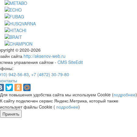
pyright © 2020-2026
изайн сайта
http://aksenov-web.ru
истема управления сайтом -
CMS SiteEdit
ефоны:
910) 942-56-83
,
+7 (4872) 30-79-80
контакты
Для повышения удобства сайта мы используем Cookie (
подробнее
)
К сайту подключен сервис Яндекс.Метрика, который также
использует файлы Cookie (
подробнее
)
Принять