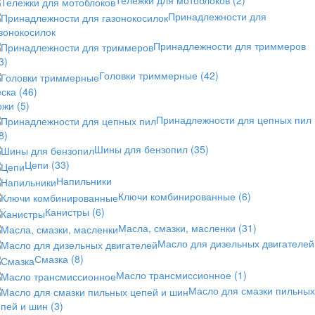
Тележки для мотоблоков
(2)
Принадлежности для
зонокосилок
Принадлежности для триммеров
3)
Головки триммерные
(42)
еска
(46)
ожи
(5)
Принадлежности для цепных пил
8)
Шины для бензопил
(35)
Цепи
(33)
Напильники
Ключи комбинированные
(6)
Канистры
(6)
Масла, смазки, масленки
(31)
Масло для дизельных двигателей
Смазка
(8)
Масло трансмиссионное
(1)
Масло для смазки пильных
епей и шин
(3)