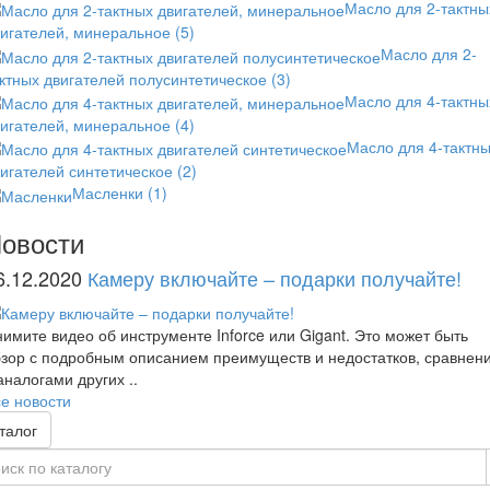
Масло для 2-тактны
вигателей, минеральное
(5)
Масло для 2-
ктных двигателей полусинтетическое
(3)
Масло для 4-тактны
вигателей, минеральное
(4)
Масло для 4-тактн
игателей синтетическое
(2)
Масленки
(1)
овости
6.12.2020
Камеру включайте – подарки получайте!
имите видео об инструменте Inforce или Gigant. Это может быть
зор с подробным описанием преимуществ и недостатков, сравнен
аналогами других ..
е новости
талог