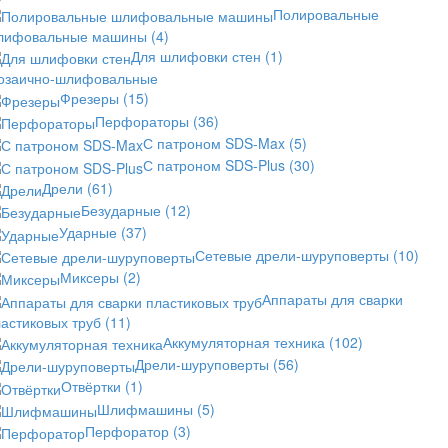
Полировальные
лифовальные машины
(4)
Для шлифовки стен
(1)
озаично-шлифовальные
Фрезеры
(15)
Перфораторы
(36)
С патроном SDS-Max
(5)
С патроном SDS-Plus
(30)
Дрели
(61)
Безударные
(12)
Ударные
(37)
Сетевые дрели-шуруповерты
(10)
Миксеры
(2)
Аппараты для сварки
астиковых труб
(11)
Аккумуляторная техника
(102)
Дрели-шуруповерты
(56)
Отвёртки
(1)
Шлифмашины
(5)
Перфоратор
(3)