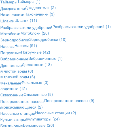
Таймеры
(1)
Дождеватели
(2)
Наконечники
(3)
Шланги
(11)
Разбрасыватели удобрений
(1)
Мотоблоки
(20)
Зернодробилки
(10)
Насосы
(51)
Погружные
(42)
Вибрационные
(1)
Дренажные
(18)
ля чистой воды
(8)
ля грязной воды
(6)
Фекальные
(3)
олодезные
(12)
Скважинные
(8)
Поверхностные насосы
(9)
амовсасывающиеся
(2)
Насосные станции
(2)
Культиваторы
(24)
Бензиновые
(20)