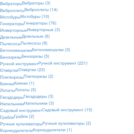
Вибраторы
(3)
Виброплиты
(14)
Мотобуры
(10)
Генераторы
(76)
Инверторные
(3)
Дизельные
(6)
Пылесосы
(8)
Бетономешалки
(3)
Бензорезы
(5)
Ручной инструмент
(221)
Отвёртки
(23)
Плиткорезы
(2)
Киянки
(1)
Лопаты
(5)
Гвоздодеры
(3)
Напильники
(3)
Садовый инструмент
(15)
Грабли
(2)
Ручные культиваторы
(2)
Корнеудалители
(1)