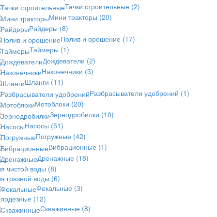
Тачки строительные
(2)
Мини тракторы
(20)
Райдеры
(8)
Полив и орошение
(17)
Таймеры
(1)
Дождеватели
(2)
Наконечники
(3)
Шланги
(11)
Разбрасыватели удобрений
(1)
Мотоблоки
(20)
Зернодробилки
(10)
Насосы
(51)
Погружные
(42)
Вибрационные
(1)
Дренажные
(18)
ля чистой воды
(8)
ля грязной воды
(6)
Фекальные
(3)
олодезные
(12)
Скважинные
(8)