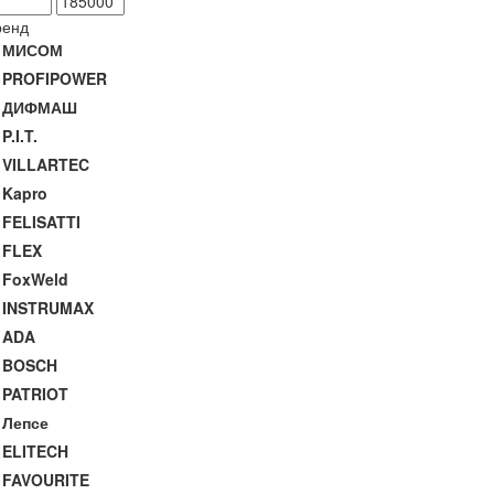
ренд
МИСОМ
PROFIPOWER
ДИФМАШ
P.I.T.
VILLARTEC
Kapro
FELISATTI
FLEX
FoxWeld
INSTRUMAX
ADA
BOSCH
PATRIOT
Лепсе
ELITECH
FAVOURITE