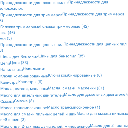
Принадлежности для
зонокосилок
Принадлежности для триммеров
3)
Головки триммерные
(42)
еска
(46)
ожи
(5)
Принадлежности для цепных пил
8)
Шины для бензопил
(35)
Цепи
(33)
Напильники
Ключи комбинированные
(6)
Канистры
(6)
Масла, смазки, масленки
(31)
Масло для дизельных двигателей
Смазка
(8)
Масло трансмиссионное
(1)
Масло для смазки пильных
епей и шин
(3)
Масло для 2-тактны