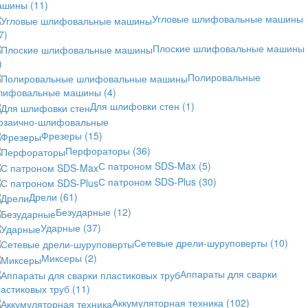
ашины
(11)
Угловые шлифовальные машины
7)
Плоские шлифовальные машины
)
Полировальные
лифовальные машины
(4)
Для шлифовки стен
(1)
озаично-шлифовальные
Фрезеры
(15)
Перфораторы
(36)
С патроном SDS-Max
(5)
С патроном SDS-Plus
(30)
Дрели
(61)
Безударные
(12)
Ударные
(37)
Сетевые дрели-шуруповерты
(10)
Миксеры
(2)
Аппараты для сварки
астиковых труб
(11)
Аккумуляторная техника
(102)