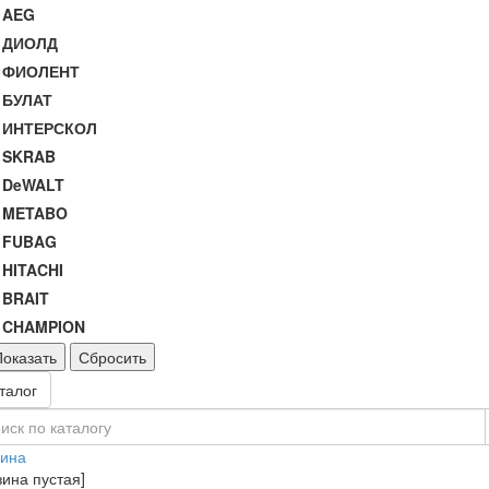
AEG
ДИОЛД
ФИОЛЕНТ
БУЛАТ
ИНТЕРСКОЛ
SKRAB
DeWALT
METABO
FUBAG
HITACHI
BRAIT
CHAMPION
Показать
Сбросить
талог
зина
зина пустая]