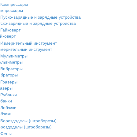
омпрессоры
ско-зарядные и зарядные устройства
йковерт
змерительный инструмент
ультиметры
ибраторы
раверы
убанки
обзики
ороздоделы (штроборезы)