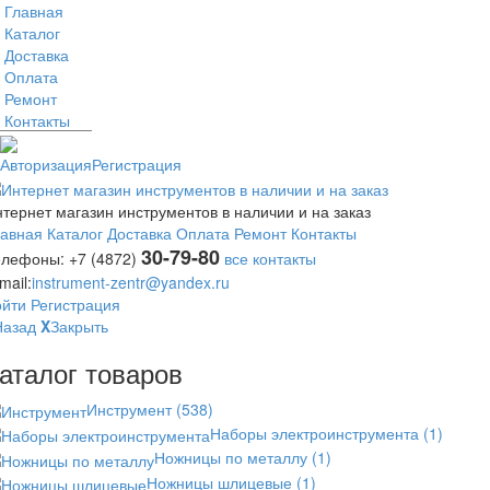
Главная
Каталог
Доставка
Оплата
Ремонт
Контакты
Авторизация
Регистрация
тернет магазин инструментов в наличии и на заказ
лавная
Каталог
Доставка
Оплата
Ремонт
Контакты
30-79-80
елефоны:
+7 (4872)
все контакты
mail:
instrument-zentr@yandex.ru
ойти
Регистрация
Назад
X
Закрыть
аталог товаров
Инструмент
(538)
Наборы электроинструмента
(1)
Ножницы по металлу
(1)
Ножницы шлицевые
(1)