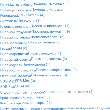
Ножницы вырубные
Ножницы листовые
Реноваторы
(4)
Пистолеты
(1)
Клеевые пистолеты
(1)
Пневмоинструмент
(19)
Пневмопистолеты
(5)
Пневмостеплеры
(5)
Гвозди
(2)
Пневмотрещотки
(1)
Пневмогайковерты
(3)
Пневмодрели
(1)
Пневмошлифмашины
(2)
Отбойные молотки
(5)
SDS-Max
(3)
SDS-Plus
C шестигранным патроном
(2)
Краскопульты
(8)
Компрессоры
(21)
Пуско-зарядные и зарядны