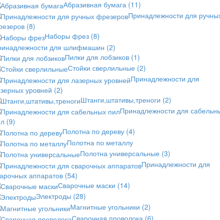
Абразивная бумага
(11)
Принадлежности для ручны
резеров
(8)
Наборы фрез
(8)
ринадлежности для шлифмашин
(2)
Пилки для лобзиков
(1)
Стойки сверлильные
(2)
Принадлежности для
азерных уровней
(2)
Штанги,штативы,треноги
(2)
Принадлежности для сабельн
ил
(9)
Полотна по дереву
(4)
Полотна по металлу
Полотна универсальные
(3)
Принадлежности для
варочных аппаратов
(54)
Сварочные маски
(14)
Электроды
(28)
Магнитные угольники
(2)
Сварочная проволока
(6)