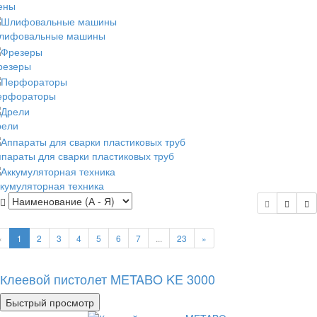
ены
лифовальные машины
резеры
ерфораторы
рели
параты для сварки пластиковых труб
кумуляторная техника
«
1
2
3
4
5
6
7
...
23
»
Клеевой пистолет METABO KE 3000
Быстрый просмотр