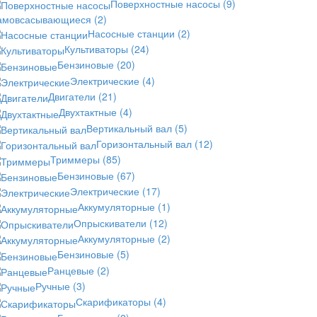
Поверхностные насосы
(9)
амовсасывающиеся
(2)
Насосные станции
(2)
Культиваторы
(24)
Бензиновые
(20)
Электрические
(4)
Двигатели
(21)
Двухтактные
(4)
Вертикальный вал
(5)
Горизонтальный вал
(12)
Триммеры
(85)
Бензиновые
(67)
Электрические
(17)
Аккумуляторные
(1)
Опрыскиватели
(12)
Аккумуляторные
(2)
Бензиновые
(5)
Ранцевые
(2)
Ручные
(3)
Скарификаторы
(4)