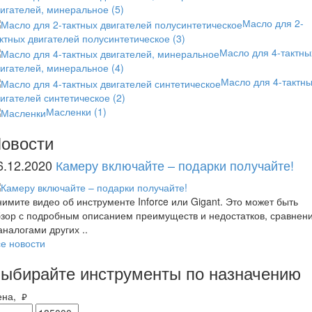
вигателей, минеральное
(5)
Масло для 2-
ктных двигателей полусинтетическое
(3)
Масло для 4-тактны
вигателей, минеральное
(4)
Масло для 4-тактн
игателей синтетическое
(2)
Масленки
(1)
овости
6.12.2020
Камеру включайте – подарки получайте!
имите видео об инструменте Inforce или Gigant. Это может быть
зор с подробным описанием преимуществ и недостатков, сравнен
аналогами других ..
е новости
ыбирайте инструменты по назначению
ена,
руб.