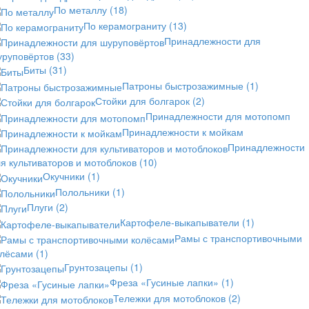
По металлу
(18)
По керамограниту
(13)
Принадлежности для
уруповёртов
(33)
Биты
(31)
Патроны быстрозажимные
(1)
Стойки для болгарок
(2)
Принадлежности для мотопомп
Принадлежности к мойкам
Принадлежности
я культиваторов и мотоблоков
(10)
Окучники
(1)
Полольники
(1)
Плуги
(2)
Картофеле-выкапыватели
(1)
Рамы с транспортивочными
олёсами
(1)
Грунтозацепы
(1)
Фреза «Гусиные лапки»
(1)
Тележки для мотоблоков
(2)