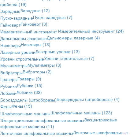
стройства
(19)
Зарядные
(12)
Пуско-зарядные
(7)
Гайковерт
(3)
Измерительный инструмент
(24)
Дальномеры лазерные
(4)
Нивелиры
(13)
Лазерные уровни
(13)
Уровни строительные
(7)
Мультиметры
(3)
Вибраторы
(2)
Граверы
(9)
Рубанки
(15)
Лобзики
(32)
Бороздоделы (штроборезы)
(4)
Фены
(15)
Шлифовальные машины
(123)
Эксцентриковые
лифовальные машины
(11)
Ленточные шлифовальные