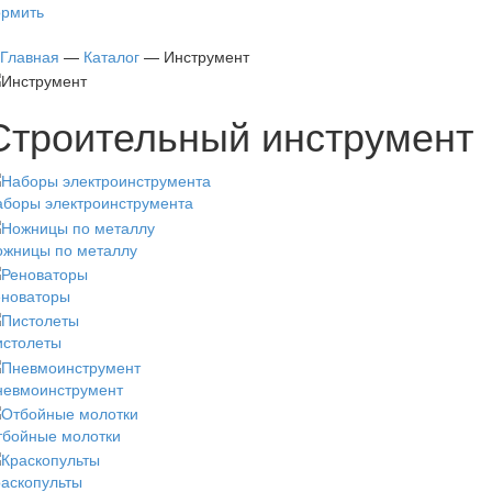
рмить
Главная
—
Каталог
—
Инструмент
Строительный инструмент
аборы электроинструмента
ожницы по металлу
еноваторы
истолеты
невмоинструмент
тбойные молотки
аскопульты