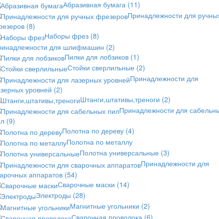
Абразивная бумага
(11)
Принадлежности для ручны
резеров
(8)
Наборы фрез
(8)
ринадлежности для шлифмашин
(2)
Пилки для лобзиков
(1)
Стойки сверлильные
(2)
Принадлежности для
азерных уровней
(2)
Штанги,штативы,треноги
(2)
Принадлежности для сабельн
ил
(9)
Полотна по дереву
(4)
Полотна по металлу
Полотна универсальные
(3)
Принадлежности для
варочных аппаратов
(54)
Сварочные маски
(14)
Электроды
(28)
Магнитные угольники
(2)
Сварочная проволока
(6)