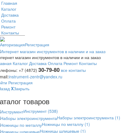
Главная
Каталог
Доставка
Оплата
Ремонт
Контакты
Авторизация
Регистрация
тернет магазин инструментов в наличии и на заказ
лавная
Каталог
Доставка
Оплата
Ремонт
Контакты
30-79-80
елефоны:
+7 (4872)
все контакты
mail:
instrument-zentr@yandex.ru
ойти
Регистрация
Назад
X
Закрыть
аталог товаров
Инструмент
(538)
Наборы электроинструмента
(1)
Ножницы по металлу
(1)
Ножницы шлицевые
(1)