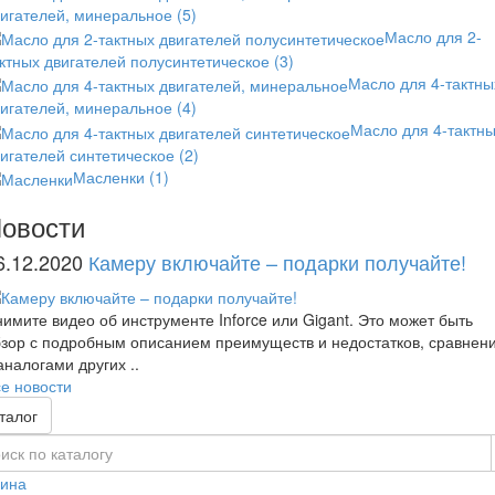
вигателей, минеральное
(5)
Масло для 2-
ктных двигателей полусинтетическое
(3)
Масло для 4-тактны
вигателей, минеральное
(4)
Масло для 4-тактн
игателей синтетическое
(2)
Масленки
(1)
овости
6.12.2020
Камеру включайте – подарки получайте!
имите видео об инструменте Inforce или Gigant. Это может быть
зор с подробным описанием преимуществ и недостатков, сравнен
аналогами других ..
е новости
талог
зина