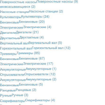
Поверхностные насосы
(9)
амовсасывающиеся
(2)
Насосные станции
(2)
Культиваторы
(24)
Бензиновые
(20)
Электрические
(4)
Двигатели
(21)
Двухтактные
(4)
Вертикальный вал
(5)
Горизонтальный вал
(12)
Триммеры
(85)
Бензиновые
(67)
Электрические
(17)
Аккумуляторные
(1)
Опрыскиватели
(12)
Аккумуляторные
(2)
Бензиновые
(5)
Ранцевые
(2)
Ручные
(3)
Скарификаторы
(4)