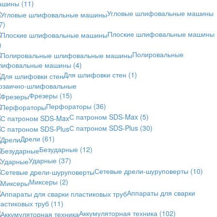
ашины
(11)
Угловые шлифовальные машины
7)
Плоские шлифовальные машины
)
Полировальные
лифовальные машины
(4)
Для шлифовки стен
(1)
озаично-шлифовальные
Фрезеры
(15)
Перфораторы
(36)
С патроном SDS-Max
(5)
С патроном SDS-Plus
(30)
Дрели
(61)
Безударные
(12)
Ударные
(37)
Сетевые дрели-шуруповерты
(10)
Миксеры
(2)
Аппараты для сварки
астиковых труб
(11)
Аккумуляторная техника
(102)