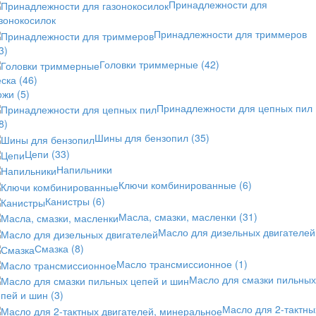
Принадлежности для
зонокосилок
Принадлежности для триммеров
3)
Головки триммерные
(42)
еска
(46)
ожи
(5)
Принадлежности для цепных пил
8)
Шины для бензопил
(35)
Цепи
(33)
Напильники
Ключи комбинированные
(6)
Канистры
(6)
Масла, смазки, масленки
(31)
Масло для дизельных двигателей
Смазка
(8)
Масло трансмиссионное
(1)
Масло для смазки пильных
епей и шин
(3)
Масло для 2-тактны