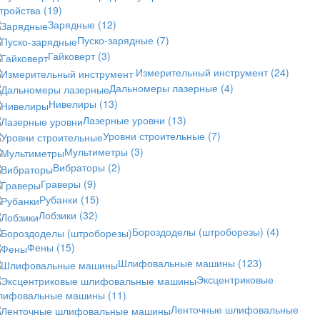
стройства
(19)
Зарядные
(12)
Пуско-зарядные
(7)
Гайковерт
(3)
Измерительный инструмент
(24)
Дальномеры лазерные
(4)
Нивелиры
(13)
Лазерные уровни
(13)
Уровни строительные
(7)
Мультиметры
(3)
Вибраторы
(2)
Граверы
(9)
Рубанки
(15)
Лобзики
(32)
Бороздоделы (штроборезы)
(4)
Фены
(15)
Шлифовальные машины
(123)
Эксцентриковые
лифовальные машины
(11)
Ленточные шлифовальные