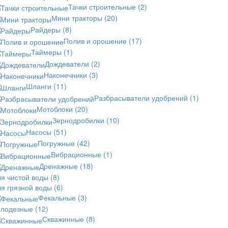
Тачки строительные
(2)
Мини тракторы
(20)
Райдеры
(8)
Полив и орошение
(17)
Таймеры
(1)
Дождеватели
(2)
Наконечники
(3)
Шланги
(11)
Разбрасыватели удобрений
(1)
Мотоблоки
(20)
Зернодробилки
(10)
Насосы
(51)
Погружные
(42)
Вибрационные
(1)
Дренажные
(18)
ля чистой воды
(8)
ля грязной воды
(6)
Фекальные
(3)
олодезные
(12)
Скважинные
(8)