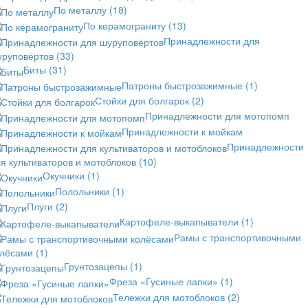
По металлу
(18)
По керамограниту
(13)
Принадлежности для
уруповёртов
(33)
Биты
(31)
Патроны быстрозажимные
(1)
Стойки для болгарок
(2)
Принадлежности для мотопомп
Принадлежности к мойкам
Принадлежности
я культиваторов и мотоблоков
(10)
Окучники
(1)
Полольники
(1)
Плуги
(2)
Картофеле-выкапыватели
(1)
Рамы с транспортивочными
олёсами
(1)
Грунтозацепы
(1)
Фреза «Гусиные лапки»
(1)
Тележки для мотоблоков
(2)