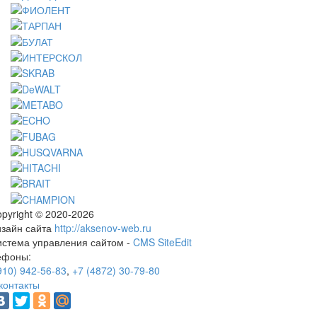
pyright © 2020-2026
изайн сайта
http://aksenov-web.ru
истема управления сайтом -
CMS SiteEdit
ефоны:
910) 942-56-83
,
+7 (4872) 30-79-80
контакты