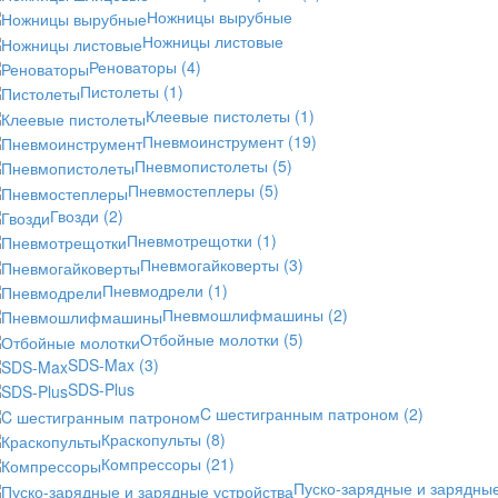
Ножницы вырубные
Ножницы листовые
Реноваторы
(4)
Пистолеты
(1)
Клеевые пистолеты
(1)
Пневмоинструмент
(19)
Пневмопистолеты
(5)
Пневмостеплеры
(5)
Гвозди
(2)
Пневмотрещотки
(1)
Пневмогайковерты
(3)
Пневмодрели
(1)
Пневмошлифмашины
(2)
Отбойные молотки
(5)
SDS-Max
(3)
SDS-Plus
C шестигранным патроном
(2)
Краскопульты
(8)
Компрессоры
(21)
Пуско-зарядные и зарядны