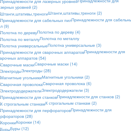
Принадлежности для
азерных уровней
(2)
Штанги,штативы,треноги
(2)
Принадлежности для сабельн
ил
(9)
Полотна по дереву
(4)
Полотна по металлу
Полотна универсальные
(3)
Принадлежности для
варочных аппаратов
(54)
Сварочные маски
(14)
Электроды
(28)
Магнитные угольники
(2)
Сварочная проволока
(6)
Электрододержатели
(3)
Принадлежности для станков
(2)
К строгальным станкам
(2)
Принадлежности для
ерфораторов
(28)
Коронки
(14)
Буры
(12)