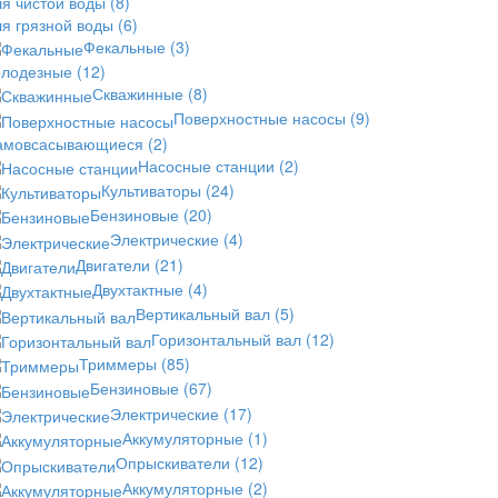
ля чистой воды
(8)
ля грязной воды
(6)
Фекальные
(3)
олодезные
(12)
Скважинные
(8)
Поверхностные насосы
(9)
амовсасывающиеся
(2)
Насосные станции
(2)
Культиваторы
(24)
Бензиновые
(20)
Электрические
(4)
Двигатели
(21)
Двухтактные
(4)
Вертикальный вал
(5)
Горизонтальный вал
(12)
Триммеры
(85)
Бензиновые
(67)
Электрические
(17)
Аккумуляторные
(1)
Опрыскиватели
(12)
Аккумуляторные
(2)