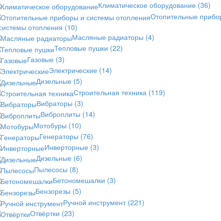
Климатическое оборудование
(36)
Отопительные прибо
 системы отопления
(10)
Масляные радиаторы
(4)
Тепловые пушки
(22)
Газовые
(3)
Электрические
(14)
Дизельные
(5)
Строительная техника
(119)
Вибраторы
(3)
Виброплиты
(14)
Мотобуры
(10)
Генераторы
(76)
Инверторные
(3)
Дизельные
(6)
Пылесосы
(8)
Бетономешалки
(3)
Бензорезы
(5)
Ручной инструмент
(221)
Отвёртки
(23)