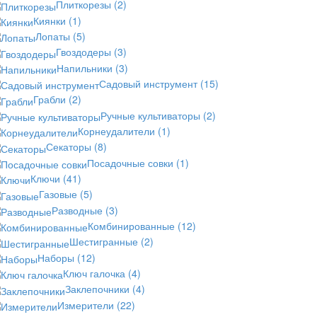
Плиткорезы
(2)
Киянки
(1)
Лопаты
(5)
Гвоздодеры
(3)
Напильники
(3)
Садовый инструмент
(15)
Грабли
(2)
Ручные культиваторы
(2)
Корнеудалители
(1)
Секаторы
(8)
Посадочные совки
(1)
Ключи
(41)
Газовые
(5)
Разводные
(3)
Комбинированные
(12)
Шестигранные
(2)
Наборы
(12)
Ключ галочка
(4)
Заклепочники
(4)
Измерители
(22)