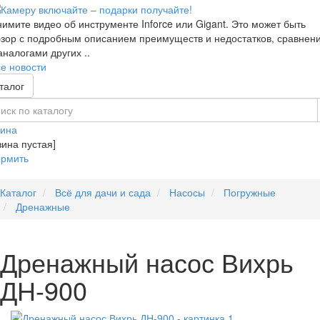
имите видео об инструменте Inforce или Gigant. Это может быть
зор с подробным описанием преимуществ и недостатков, сравнен
аналогами других ..
е новости
талог
зина
зина пустая]
рмить
Каталог
Всё для дачи и сада
Насосы
Погружные
Дренажные
Дренажный насос Вихрь
ДН-900