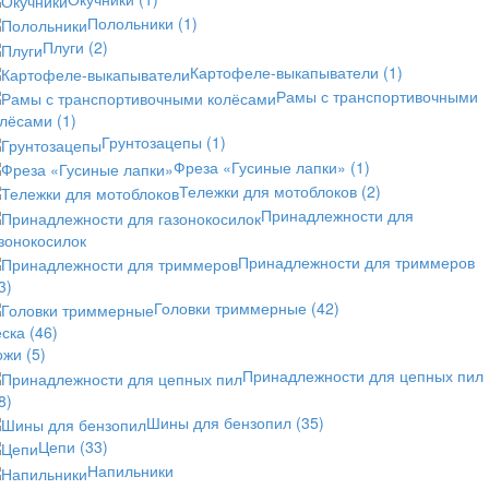
Полольники
(1)
Плуги
(2)
Картофеле-выкапыватели
(1)
Рамы с транспортивочными
олёсами
(1)
Грунтозацепы
(1)
Фреза «Гусиные лапки»
(1)
Тележки для мотоблоков
(2)
Принадлежности для
зонокосилок
Принадлежности для триммеров
3)
Головки триммерные
(42)
еска
(46)
ожи
(5)
Принадлежности для цепных пил
8)
Шины для бензопил
(35)
Цепи
(33)
Напильники