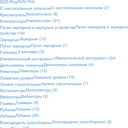
SDS-Plus
C шестигранным патроном
(2)
Краскопульты
(8)
Компрессоры
(21)
Пуско-зарядные и зарядны
стройства
(19)
Зарядные
(12)
Пуско-зарядные
(7)
Гайковерт
(3)
Измерительный инструмент
(24)
Дальномеры лазерные
(4)
Нивелиры
(13)
Лазерные уровни
(13)
Уровни строительные
(7)
Мультиметры
(3)
Вибраторы
(2)
Граверы
(9)
Рубанки
(15)
Лобзики
(32)
Бороздоделы (штроборезы)
(4)
Фены
(15)