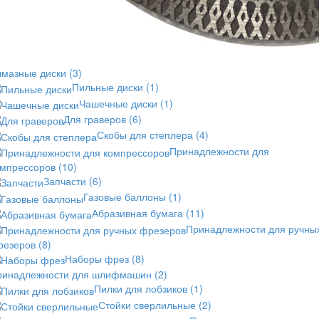
лмазные диски
(3)
Пильные диски
(1)
Чашечные диски
(1)
Для граверов
(6)
Скобы для степлера
(4)
Принадлежности для
омпрессоров
(10)
Запчасти
(6)
Газовые баллоны
(1)
Абразивная бумага
(11)
Принадлежности для ручны
резеров
(8)
Наборы фрез
(8)
ринадлежности для шлифмашин
(2)
Пилки для лобзиков
(1)
Стойки сверлильные
(2)