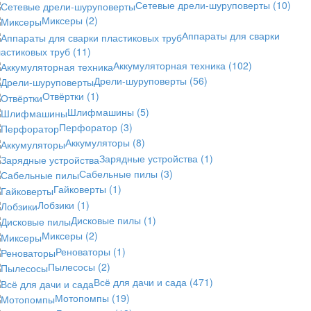
Сетевые дрели-шуруповерты
(10)
Миксеры
(2)
Аппараты для сварки
астиковых труб
(11)
Аккумуляторная техника
(102)
Дрели-шуруповерты
(56)
Отвёртки
(1)
Шлифмашины
(5)
Перфоратор
(3)
Аккумуляторы
(8)
Зарядные устройства
(1)
Сабельные пилы
(3)
Гайковерты
(1)
Лобзики
(1)
Дисковые пилы
(1)
Миксеры
(2)
Реноваторы
(1)
Пылесосы
(2)
Всё для дачи и сада
(471)
Мотопомпы
(19)