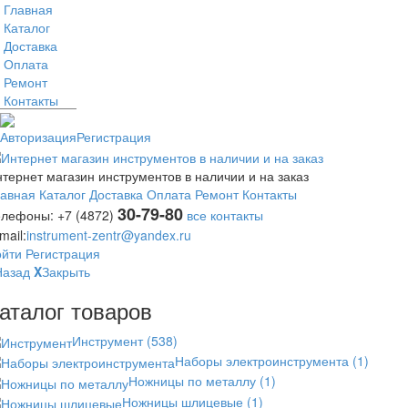
Главная
Каталог
Доставка
Оплата
Ремонт
Контакты
Авторизация
Регистрация
тернет магазин инструментов в наличии и на заказ
лавная
Каталог
Доставка
Оплата
Ремонт
Контакты
30-79-80
елефоны:
+7 (4872)
все контакты
mail:
instrument-zentr@yandex.ru
ойти
Регистрация
Назад
X
Закрыть
аталог товаров
Инструмент
(538)
Наборы электроинструмента
(1)
Ножницы по металлу
(1)
Ножницы шлицевые
(1)