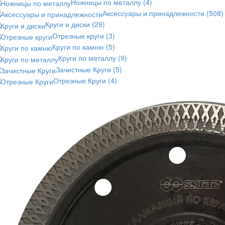
Ножницы по металлу
(4)
Аксессуары и принадлежности
(508)
Круги и диски
(29)
Отрезные круги
(3)
Круги по камню
(5)
Круги по металлу
(9)
Зачистные Круги
(5)
Отрезные Круги
(4)