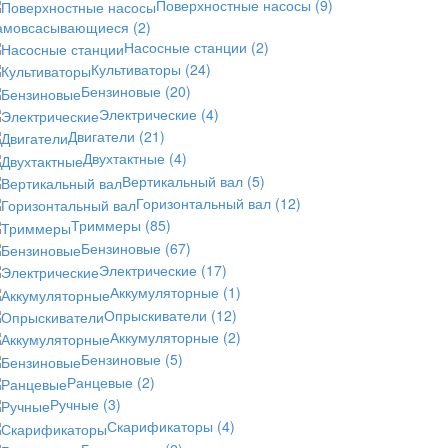
Поверхностные насосы
(9)
амовсасывающиеся
(2)
Насосные станции
(2)
Культиваторы
(24)
Бензиновые
(20)
Электрические
(4)
Двигатели
(21)
Двухтактные
(4)
Вертикальный вал
(5)
Горизонтальный вал
(12)
Триммеры
(85)
Бензиновые
(67)
Электрические
(17)
Аккумуляторные
(1)
Опрыскиватели
(12)
Аккумуляторные
(2)
Бензиновые
(5)
Ранцевые
(2)
Ручные
(3)
Скарификаторы
(4)