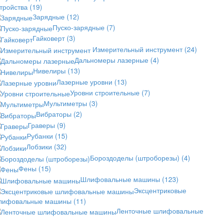
стройства
(19)
Зарядные
(12)
Пуско-зарядные
(7)
Гайковерт
(3)
Измерительный инструмент
(24)
Дальномеры лазерные
(4)
Нивелиры
(13)
Лазерные уровни
(13)
Уровни строительные
(7)
Мультиметры
(3)
Вибраторы
(2)
Граверы
(9)
Рубанки
(15)
Лобзики
(32)
Бороздоделы (штроборезы)
(4)
Фены
(15)
Шлифовальные машины
(123)
Эксцентриковые
лифовальные машины
(11)
Ленточные шлифовальные