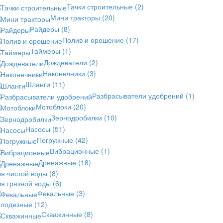
Тачки строительные
(2)
Мини тракторы
(20)
Райдеры
(8)
Полив и орошение
(17)
Таймеры
(1)
Дождеватели
(2)
Наконечники
(3)
Шланги
(11)
Разбрасыватели удобрений
(1)
Мотоблоки
(20)
Зернодробилки
(10)
Насосы
(51)
Погружные
(42)
Вибрационные
(1)
Дренажные
(18)
ля чистой воды
(8)
ля грязной воды
(6)
Фекальные
(3)
олодезные
(12)
Скважинные
(8)