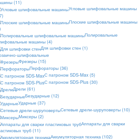
ашины
(11)
Угловые шлифовальные машины
7)
Плоские шлифовальные машины
)
Полировальные
лифовальные машины
(4)
Для шлифовки стен
(1)
озаично-шлифовальные
Фрезеры
(15)
Перфораторы
(36)
С патроном SDS-Max
(5)
С патроном SDS-Plus
(30)
Дрели
(61)
Безударные
(12)
Ударные
(37)
Сетевые дрели-шуруповерты
(10)
Миксеры
(2)
Аппараты для сварки
астиковых труб
(11)
Аккумуляторная техника
(102)