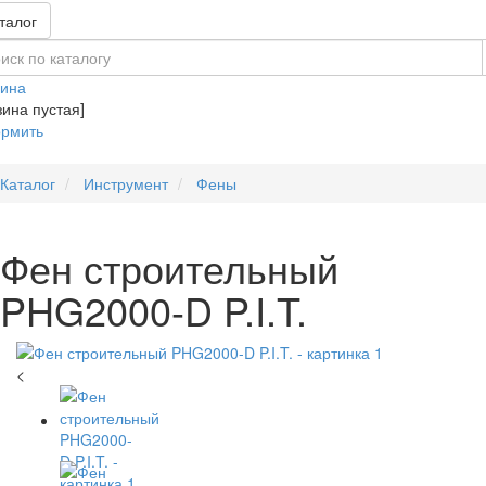
талог
зина
зина пустая]
рмить
Каталог
Инструмент
Фены
Фен строительный
PHG2000-D P.I.T.
<