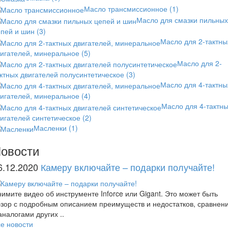
Масло трансмиссионное
(1)
Масло для смазки пильных
епей и шин
(3)
Масло для 2-тактны
вигателей, минеральное
(5)
Масло для 2-
ктных двигателей полусинтетическое
(3)
Масло для 4-тактны
вигателей, минеральное
(4)
Масло для 4-тактн
игателей синтетическое
(2)
Масленки
(1)
овости
6.12.2020
Камеру включайте – подарки получайте!
имите видео об инструменте Inforce или Gigant. Это может быть
зор с подробным описанием преимуществ и недостатков, сравнен
аналогами других ..
е новости