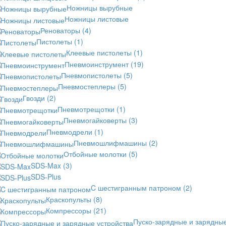
Ножницы вырубные
Ножницы листовые
Реноваторы
(4)
Пистолеты
(1)
Клеевые пистолеты
(1)
Пневмоинструмент
(19)
Пневмопистолеты
(5)
Пневмостеплеры
(5)
Гвозди
(2)
Пневмотрещотки
(1)
Пневмогайковерты
(3)
Пневмодрели
(1)
Пневмошлифмашины
(2)
Отбойные молотки
(5)
SDS-Max
(3)
SDS-Plus
C шестигранным патроном
(2)
Краскопульты
(8)
Компрессоры
(21)
Пуско-зарядные и зарядны