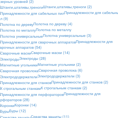
азерных уровней
(2)
Штанги,штативы,треноги
(2)
Принадлежности для сабельн
ил
(9)
Полотна по дереву
(4)
Полотна по металлу
Полотна универсальные
(3)
Принадлежности для
варочных аппаратов
(54)
Сварочные маски
(14)
Электроды
(28)
Магнитные угольники
(2)
Сварочная проволока
(6)
Электрододержатели
(3)
Принадлежности для станков
(2)
К строгальным станкам
(2)
Принадлежности для
ерфораторов
(28)
Коронки
(14)
Буры
(12)
Средства защиты
(11)