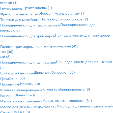
олёсами
(1)
Грунтозацепы
(1)
Фреза «Гусиные лапки»
(1)
Тележки для мотоблоков
(2)
Принадлежности для
зонокосилок
Принадлежности для триммеров
3)
Головки триммерные
(42)
еска
(46)
ожи
(5)
Принадлежности для цепных пил
8)
Шины для бензопил
(35)
Цепи
(33)
Напильники
Ключи комбинированные
(6)
Канистры
(6)
Масла, смазки, масленки
(31)
Масло для дизельных двигателей
Смазка
(8)