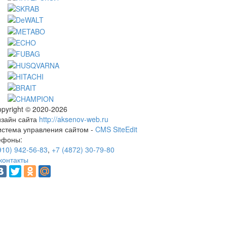
pyright © 2020-2026
изайн сайта
http://aksenov-web.ru
истема управления сайтом -
CMS SiteEdit
ефоны:
910) 942-56-83
,
+7 (4872) 30-79-80
контакты