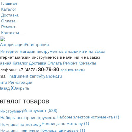
Главная
Каталог
Доставка
Оплата
Ремонт
Контакты
Авторизация
Регистрация
тернет магазин инструментов в наличии и на заказ
лавная
Каталог
Доставка
Оплата
Ремонт
Контакты
30-79-80
елефоны:
+7 (4872)
все контакты
mail:
instrument-zentr@yandex.ru
ойти
Регистрация
Назад
X
Закрыть
аталог товаров
Инструмент
(538)
Наборы электроинструмента
(1)
Ножницы по металлу
(1)
Ножницы шлицевые
(1)