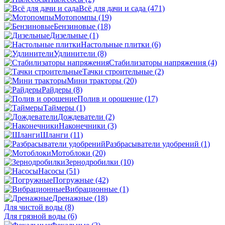
Всё для дачи и сада
(471)
Мотопомпы
(19)
Бензиновые
(18)
Дизельные
(1)
Настольные плитки
(6)
Удлинители
(8)
Стабилизаторы напряжения
(4)
Тачки строительные
(2)
Мини тракторы
(20)
Райдеры
(8)
Полив и орошение
(17)
Таймеры
(1)
Дождеватели
(2)
Наконечники
(3)
Шланги
(11)
Разбрасыватели удобрений
(1)
Мотоблоки
(20)
Зернодробилки
(10)
Насосы
(51)
Погружные
(42)
Вибрационные
(1)
Дренажные
(18)
Для чистой воды
(8)
Для грязной воды
(6)