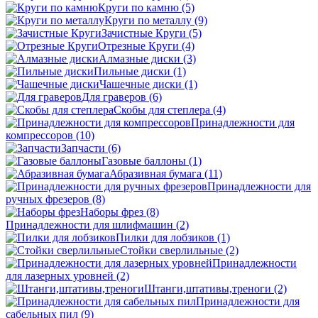
Круги по камню
(5)
Круги по металлу
(9)
Зачистные Круги
(5)
Отрезные Круги
(4)
Алмазные диски
(3)
Пильные диски
(1)
Чашечные диски
(1)
Для граверов
(6)
Скобы для степлера
(4)
Принадлежности для
компрессоров
(10)
Запчасти
(6)
Газовые баллоны
(1)
Абразивная бумага
(11)
Принадлежности для
ручных фрезеров
(8)
Наборы фрез
(8)
Принадлежности для шлифмашин
(2)
Пилки для лобзиков
(1)
Стойки сверлильные
(2)
Принадлежности
для лазерных уровней
(2)
Штанги,штативы,треноги
(2)
Принадлежности для
сабельных пил
(9)