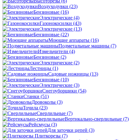
Высоторезы
(6)
Воздуходувки
(23)
Бензиновые
(16)
Электрические
(4)
Газонокосилки
(43)
Электрические
(13)
Бензиновые
(22)
Моющие аппараты
(16)
Подметальные машины
(7)
Измельчители
(4)
Бензиновые
(2)
Электрические
(2)
Лестницы
(1)
Садовые ножницы
(13)
Бензиновые
(10)
Электрические
(3)
Снегоуборщики
(54)
Станки
(51)
Дровоколы
(3)
Точила
(23)
Сверлильные
(7)
Вертикально-сверлильные
(7)
Рейсмусы
(3)
Для заточки цепей
(3)
Плиткорезы
(7)