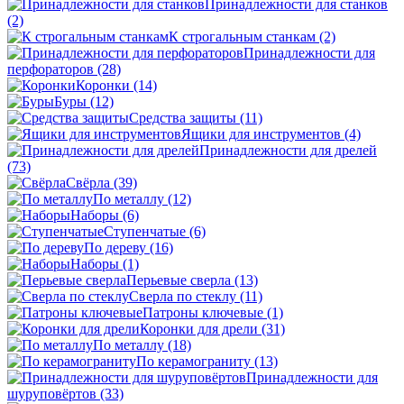
Принадлежности для станков
(2)
К строгальным станкам
(2)
Принадлежности для
перфораторов
(28)
Коронки
(14)
Буры
(12)
Средства защиты
(11)
Ящики для инструментов
(4)
Принадлежности для дрелей
(73)
Свёрла
(39)
По металлу
(12)
Наборы
(6)
Ступенчатые
(6)
По дереву
(16)
Наборы
(1)
Перьевые сверла
(13)
Сверла по стеклу
(11)
Патроны ключевые
(1)
Коронки для дрели
(31)
По металлу
(18)
По керамограниту
(13)
Принадлежности для
шуруповёртов
(33)