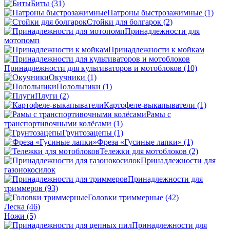
Биты
(31)
Патроны быстрозажимные
(1)
Стойки для болгарок
(2)
Принадлежности для
мотопомп
Принадлежности к мойкам
Принадлежности для культиваторов и мотоблоков
(10)
Окучники
(1)
Полольники
(1)
Плуги
(2)
Картофеле-выкапыватели
(1)
Рамы с
транспортивочными колёсами
(1)
Грунтозацепы
(1)
Фреза «Гусиные лапки»
(1)
Тележки для мотоблоков
(2)
Принадлежности для
газонокосилок
Принадлежности для
триммеров
(93)
Головки триммерные
(42)
Леска
(46)
Ножи
(5)
Принадлежности для