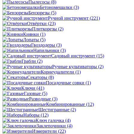
Пылесосы
(8)
Бетономешалки
(3)
Бензорезы
(5)
Ручной инструмент
(221)
Отвёртки
(23)
Плиткорезы
(2)
Киянки
(1)
Лопаты
(5)
Гвоздодеры
(3)
Напильники
(3)
Садовый инструмент
(15)
Грабли
(2)
Ручные культиваторы
(2)
Корнеудалители
(1)
Секаторы
(8)
Посадочные совки
(1)
Ключи
(41)
Газовые
(5)
Разводные
(3)
Комбинированные
(12)
Шестигранные
(2)
Наборы
(12)
Ключ галочка
(4)
Заклепочники
(4)
Измерители
(22)