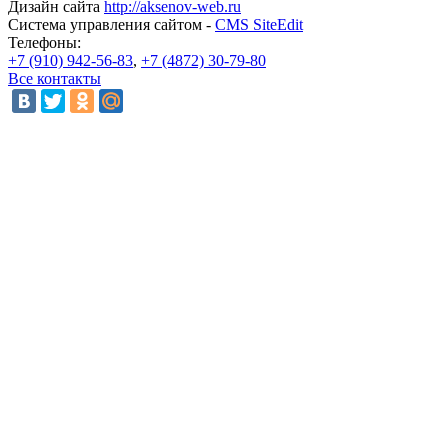
Дизайн сайта
http://aksenov-web.ru
Система управления сайтом -
CMS SiteEdit
Телефоны:
+7 (910) 942-56-83
,
+7 (4872) 30-79-80
Все контакты