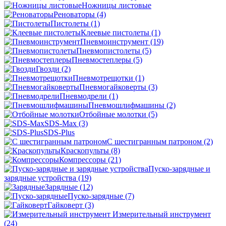
Ножницы листовые
Реноваторы
(4)
Пистолеты
(1)
Клеевые пистолеты
(1)
Пневмоинструмент
(19)
Пневмопистолеты
(5)
Пневмостеплеры
(5)
Гвозди
(2)
Пневмотрещотки
(1)
Пневмогайковерты
(3)
Пневмодрели
(1)
Пневмошлифмашины
(2)
Отбойные молотки
(5)
SDS-Max
(3)
SDS-Plus
C шестигранным патроном
(2)
Краскопульты
(8)
Компрессоры
(21)
Пуско-зарядные и
зарядные устройства
(19)
Зарядные
(12)
Пуско-зарядные
(7)
Гайковерт
(3)
Измерительный инструмент
(24)