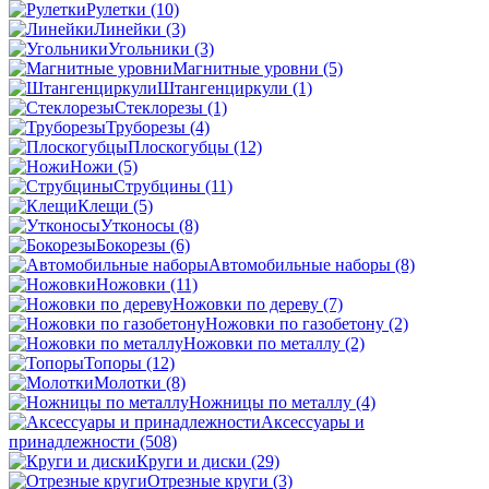
Рулетки
(10)
Линейки
(3)
Угольники
(3)
Магнитные уровни
(5)
Штангенциркули
(1)
Стеклорезы
(1)
Труборезы
(4)
Плоскогубцы
(12)
Ножи
(5)
Струбцины
(11)
Клещи
(5)
Утконосы
(8)
Бокорезы
(6)
Автомобильные наборы
(8)
Ножовки
(11)
Ножовки по дереву
(7)
Ножовки по газобетону
(2)
Ножовки по металлу
(2)
Топоры
(12)
Молотки
(8)
Ножницы по металлу
(4)
Аксессуары и
принадлежности
(508)
Круги и диски
(29)
Отрезные круги
(3)