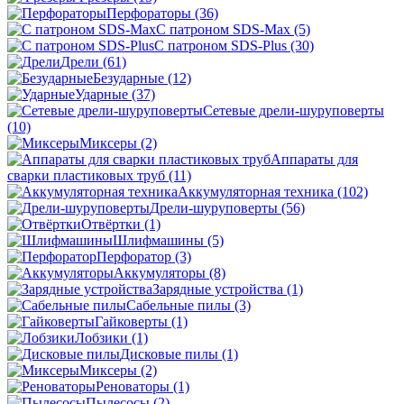
Перфораторы
(36)
С патроном SDS-Max
(5)
С патроном SDS-Plus
(30)
Дрели
(61)
Безударные
(12)
Ударные
(37)
Сетевые дрели-шуруповерты
(10)
Миксеры
(2)
Аппараты для
сварки пластиковых труб
(11)
Аккумуляторная техника
(102)
Дрели-шуруповерты
(56)
Отвёртки
(1)
Шлифмашины
(5)
Перфоратор
(3)
Аккумуляторы
(8)
Зарядные устройства
(1)
Сабельные пилы
(3)
Гайковерты
(1)
Лобзики
(1)
Дисковые пилы
(1)
Миксеры
(2)
Реноваторы
(1)
Пылесосы
(2)