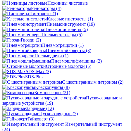
Ножницы листовые
Реноваторы
(4)
Пистолеты
(1)
Клеевые пистолеты
(1)
Пневмоинструмент
(19)
Пневмопистолеты
(5)
Пневмостеплеры
(5)
Гвозди
(2)
Пневмотрещотки
(1)
Пневмогайковерты
(3)
Пневмодрели
(1)
Пневмошлифмашины
(2)
Отбойные молотки
(5)
SDS-Max
(3)
SDS-Plus
C шестигранным патроном
(2)
Краскопульты
(8)
Компрессоры
(21)
Пуско-зарядные и
зарядные устройства
(19)
Зарядные
(12)
Пуско-зарядные
(7)
Гайковерт
(3)
Измерительный инструмент
(24)