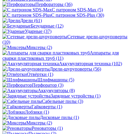
Перфораторы
(36)
С патроном SDS-Max
(5)
С патроном SDS-Plus
(30)
Дрели
(61)
Безударные
(12)
Ударные
(37)
Сетевые дрели-шуруповерты
(10)
Миксеры
(2)
Аппараты для
сварки пластиковых труб
(11)
Аккумуляторная техника
(102)
Дрели-шуруповерты
(56)
Отвёртки
(1)
Шлифмашины
(5)
Перфоратор
(3)
Аккумуляторы
(8)
Зарядные устройства
(1)
Сабельные пилы
(3)
Гайковерты
(1)
Лобзики
(1)
Дисковые пилы
(1)
Миксеры
(2)
Реноваторы
(1)
Пылесосы
(2)