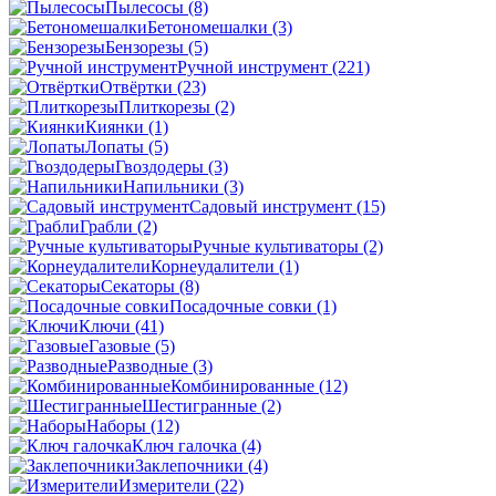
Пылесосы
(8)
Бетономешалки
(3)
Бензорезы
(5)
Ручной инструмент
(221)
Отвёртки
(23)
Плиткорезы
(2)
Киянки
(1)
Лопаты
(5)
Гвоздодеры
(3)
Напильники
(3)
Садовый инструмент
(15)
Грабли
(2)
Ручные культиваторы
(2)
Корнеудалители
(1)
Секаторы
(8)
Посадочные совки
(1)
Ключи
(41)
Газовые
(5)
Разводные
(3)
Комбинированные
(12)
Шестигранные
(2)
Наборы
(12)
Ключ галочка
(4)
Заклепочники
(4)
Измерители
(22)