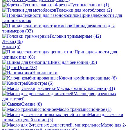
Фреза «Гусиные лапки»
(1)
Тележки для мотоблоков
(2)
Принадлежности для
газонокосилок
Принадлежности для
триммеров
(93)
Головки триммерные
(42)
Леска
(46)
Ножи
(5)
Принадлежности для
цепных пил
(68)
Шины для бензопил
(35)
Цепи
(33)
Напильники
Ключи комбинированные
(6)
Канистры
(6)
Масла, смазки, масленки
(31)
Масло для дизельных
двигателей
Смазка
(8)
Масло трансмиссионное
(1)
Масло для смазки
пильных цепей и шин
(3)
Масло для 2-