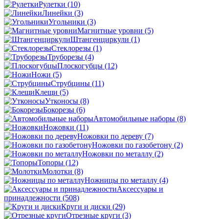
Рулетки
(10)
Линейки
(3)
Угольники
(3)
Магнитные уровни
(5)
Штангенциркули
(1)
Стеклорезы
(1)
Труборезы
(4)
Плоскогубцы
(12)
Ножи
(5)
Струбцины
(11)
Клещи
(5)
Утконосы
(8)
Бокорезы
(6)
Автомобильные наборы
(8)
Ножовки
(11)
Ножовки по дереву
(7)
Ножовки по газобетону
(2)
Ножовки по металлу
(2)
Топоры
(12)
Молотки
(8)
Ножницы по металлу
(4)
Аксессуары и
принадлежности
(508)
Круги и диски
(29)
Отрезные круги
(3)