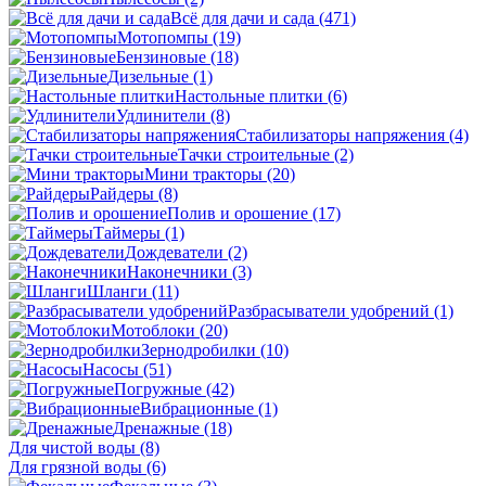
Всё для дачи и сада
(471)
Мотопомпы
(19)
Бензиновые
(18)
Дизельные
(1)
Настольные плитки
(6)
Удлинители
(8)
Стабилизаторы напряжения
(4)
Тачки строительные
(2)
Мини тракторы
(20)
Райдеры
(8)
Полив и орошение
(17)
Таймеры
(1)
Дождеватели
(2)
Наконечники
(3)
Шланги
(11)
Разбрасыватели удобрений
(1)
Мотоблоки
(20)
Зернодробилки
(10)
Насосы
(51)
Погружные
(42)
Вибрационные
(1)
Дренажные
(18)
Для чистой воды
(8)
Для грязной воды
(6)