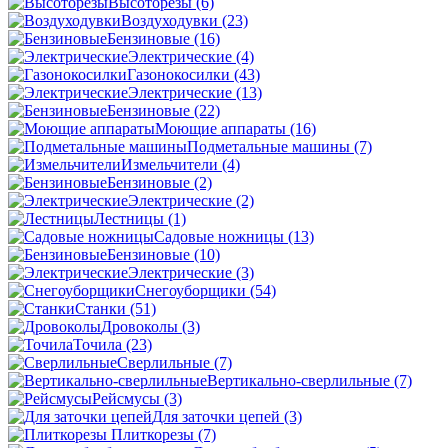
Высоторезы
(6)
Воздуходувки
(23)
Бензиновые
(16)
Электрические
(4)
Газонокосилки
(43)
Электрические
(13)
Бензиновые
(22)
Моющие аппараты
(16)
Подметальные машины
(7)
Измельчители
(4)
Бензиновые
(2)
Электрические
(2)
Лестницы
(1)
Садовые ножницы
(13)
Бензиновые
(10)
Электрические
(3)
Снегоуборщики
(54)
Станки
(51)
Дровоколы
(3)
Точила
(23)
Сверлильные
(7)
Вертикально-сверлильные
(7)
Рейсмусы
(3)
Для заточки цепей
(3)
Плиткорезы
(7)