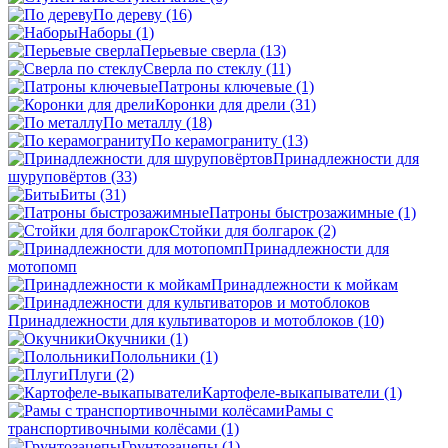
По дереву
(16)
Наборы
(1)
Перьевые сверла
(13)
Сверла по стеклу
(11)
Патроны ключевые
(1)
Коронки для дрели
(31)
По металлу
(18)
По керамограниту
(13)
Принадлежности для
шуруповёртов
(33)
Биты
(31)
Патроны быстрозажимные
(1)
Стойки для болгарок
(2)
Принадлежности для
мотопомп
Принадлежности к мойкам
Принадлежности для культиваторов и мотоблоков
(10)
Окучники
(1)
Полольники
(1)
Плуги
(2)
Картофеле-выкапыватели
(1)
Рамы с
транспортивочными колёсами
(1)
Грунтозацепы
(1)