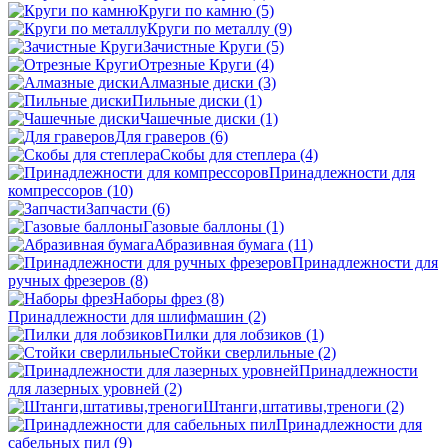
Круги по камню
(5)
Круги по металлу
(9)
Зачистные Круги
(5)
Отрезные Круги
(4)
Алмазные диски
(3)
Пильные диски
(1)
Чашечные диски
(1)
Для граверов
(6)
Скобы для степлера
(4)
Принадлежности для
компрессоров
(10)
Запчасти
(6)
Газовые баллоны
(1)
Абразивная бумага
(11)
Принадлежности для
ручных фрезеров
(8)
Наборы фрез
(8)
Принадлежности для шлифмашин
(2)
Пилки для лобзиков
(1)
Стойки сверлильные
(2)
Принадлежности
для лазерных уровней
(2)
Штанги,штативы,треноги
(2)
Принадлежности для
сабельных пил
(9)