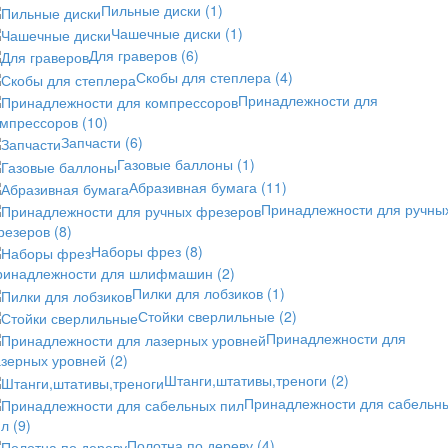
Пильные диски
(1)
Чашечные диски
(1)
Для граверов
(6)
Скобы для степлера
(4)
Принадлежности для
омпрессоров
(10)
Запчасти
(6)
Газовые баллоны
(1)
Абразивная бумага
(11)
Принадлежности для ручны
резеров
(8)
Наборы фрез
(8)
ринадлежности для шлифмашин
(2)
Пилки для лобзиков
(1)
Стойки сверлильные
(2)
Принадлежности для
азерных уровней
(2)
Штанги,штативы,треноги
(2)
Принадлежности для сабельн
ил
(9)
Полотна по дереву
(4)