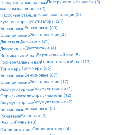
Поверхностные насосы
(9)
амовсасывающиеся
(2)
Насосные станции
(2)
Культиваторы
(24)
Бензиновые
(20)
Электрические
(4)
Двигатели
(21)
Двухтактные
(4)
Вертикальный вал
(5)
Горизонтальный вал
(12)
Триммеры
(85)
Бензиновые
(67)
Электрические
(17)
Аккумуляторные
(1)
Опрыскиватели
(12)
Аккумуляторные
(2)
Бензиновые
(5)
Ранцевые
(2)
Ручные
(3)
Скарификаторы
(4)