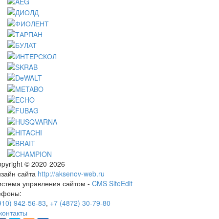
pyright © 2020-2026
изайн сайта
http://aksenov-web.ru
истема управления сайтом -
CMS SiteEdit
ефоны:
910) 942-56-83
,
+7 (4872) 30-79-80
контакты