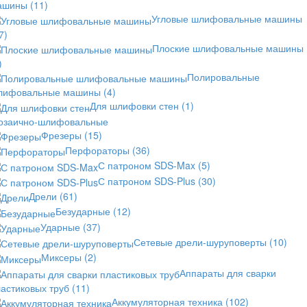
ашины
(11)
Угловые шлифовальные машины
7)
Плоские шлифовальные машины
)
Полировальные
лифовальные машины
(4)
Для шлифовки стен
(1)
озаично-шлифовальные
Фрезеры
(15)
Перфораторы
(36)
С патроном SDS-Max
(5)
С патроном SDS-Plus
(30)
Дрели
(61)
Безударные
(12)
Ударные
(37)
Сетевые дрели-шуруповерты
(10)
Миксеры
(2)
Аппараты для сварки
астиковых труб
(11)
Аккумуляторная техника
(102)