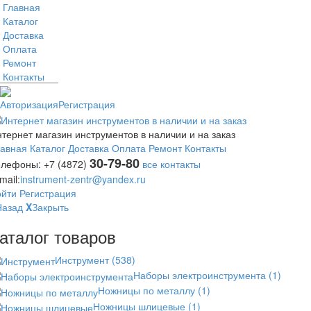
Главная
Каталог
Доставка
Оплата
Ремонт
Контакты
Авторизация
Регистрация
тернет магазин инструментов в наличии и на заказ
лавная
Каталог
Доставка
Оплата
Ремонт
Контакты
30-79-80
елефоны:
+7 (4872)
все контакты
mail:
instrument-zentr@yandex.ru
ойти
Регистрация
Назад
X
Закрыть
аталог товаров
Инструмент
(538)
Наборы электроинструмента
(1)
Ножницы по металлу
(1)
Ножницы шлицевые
(1)