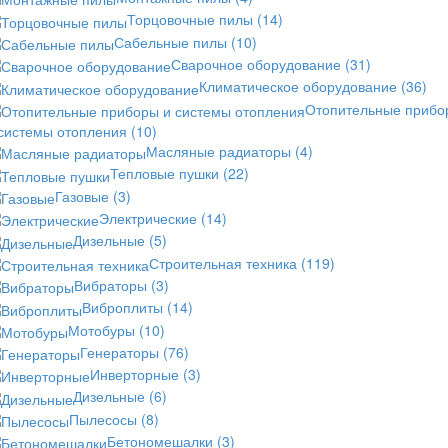
Торцовочные пилы
(14)
Сабельные пилы
(10)
Сварочное оборудование
(31)
Климатическое оборудование
(36)
Отопительные прибо
 системы отопления
(10)
Масляные радиаторы
(4)
Тепловые пушки
(22)
Газовые
(3)
Электрические
(14)
Дизельные
(5)
Строительная техника
(119)
Вибраторы
(3)
Виброплиты
(14)
Мотобуры
(10)
Генераторы
(76)
Инверторные
(3)
Дизельные
(6)
Пылесосы
(8)
Бетономешалки
(3)