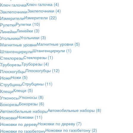
Ключ галочка
(4)
Заклепочники
(4)
Измерители
(22)
Рулетки
(10)
Линейки
(3)
Угольники
(3)
Магнитные уровни
(5)
Штангенциркули
(1)
Стеклорезы
(1)
Труборезы
(4)
Плоскогубцы
(12)
Ножи
(5)
Струбцины
(11)
Клещи
(5)
Утконосы
(8)
Бокорезы
(6)
Автомобильные наборы
(8)
Ножовки
(11)
Ножовки по дереву
(7)
Ножовки по газобетону
(2)