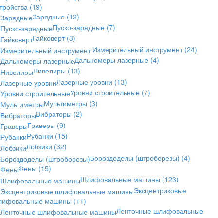
стройства
(19)
Зарядные
(12)
Пуско-зарядные
(7)
Гайковерт
(3)
Измерительный инструмент
(24)
Дальномеры лазерные
(4)
Нивелиры
(13)
Лазерные уровни
(13)
Уровни строительные
(7)
Мультиметры
(3)
Вибраторы
(2)
Граверы
(9)
Рубанки
(15)
Лобзики
(32)
Бороздоделы (штроборезы)
(4)
Фены
(15)
Шлифовальные машины
(123)
Эксцентриковые
лифовальные машины
(11)
Ленточные шлифовальные