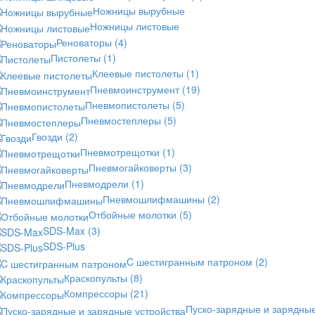
Ножницы вырубные
Ножницы листовые
Реноваторы
(4)
Пистолеты
(1)
Клеевые пистолеты
(1)
Пневмоинструмент
(19)
Пневмопистолеты
(5)
Пневмостеплеры
(5)
Гвозди
(2)
Пневмотрещотки
(1)
Пневмогайковерты
(3)
Пневмодрели
(1)
Пневмошлифмашины
(2)
Отбойные молотки
(5)
SDS-Max
(3)
SDS-Plus
C шестигранным патроном
(2)
Краскопульты
(8)
Компрессоры
(21)
Пуско-зарядные и зарядны