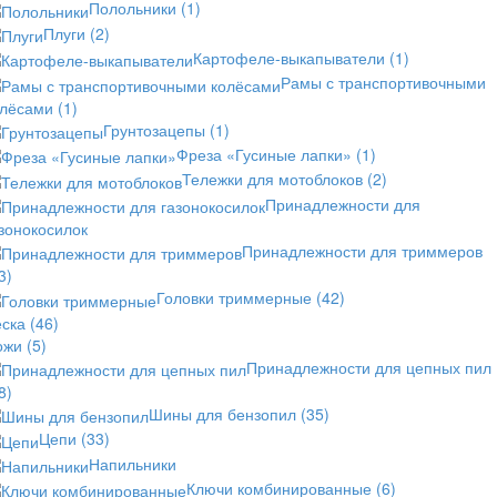
Полольники
(1)
Плуги
(2)
Картофеле-выкапыватели
(1)
Рамы с транспортивочными
олёсами
(1)
Грунтозацепы
(1)
Фреза «Гусиные лапки»
(1)
Тележки для мотоблоков
(2)
Принадлежности для
зонокосилок
Принадлежности для триммеров
3)
Головки триммерные
(42)
еска
(46)
ожи
(5)
Принадлежности для цепных пил
8)
Шины для бензопил
(35)
Цепи
(33)
Напильники
Ключи комбинированные
(6)