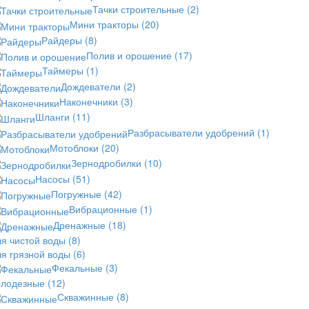
Тачки строительные
(2)
Мини тракторы
(20)
Райдеры
(8)
Полив и орошение
(17)
Таймеры
(1)
Дождеватели
(2)
Наконечники
(3)
Шланги
(11)
Разбрасыватели удобрений
(1)
Мотоблоки
(20)
Зернодробилки
(10)
Насосы
(51)
Погружные
(42)
Вибрационные
(1)
Дренажные
(18)
ля чистой воды
(8)
ля грязной воды
(6)
Фекальные
(3)
олодезные
(12)
Скважинные
(8)