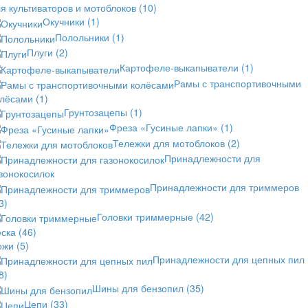
я культиваторов и мотоблоков
(10)
Окучники
(1)
Полольники
(1)
Плуги
(2)
Картофеле-выкапыватели
(1)
Рамы с транспортивочными
олёсами
(1)
Грунтозацепы
(1)
Фреза «Гусиные лапки»
(1)
Тележки для мотоблоков
(2)
Принадлежности для
зонокосилок
Принадлежности для триммеров
3)
Головки триммерные
(42)
еска
(46)
ожи
(5)
Принадлежности для цепных пил
8)
Шины для бензопил
(35)
Цепи
(33)