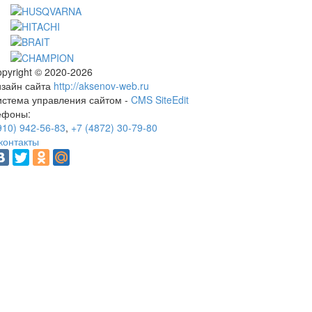
pyright © 2020-2026
изайн сайта
http://aksenov-web.ru
истема управления сайтом -
CMS SiteEdit
ефоны:
910) 942-56-83
,
+7 (4872) 30-79-80
контакты