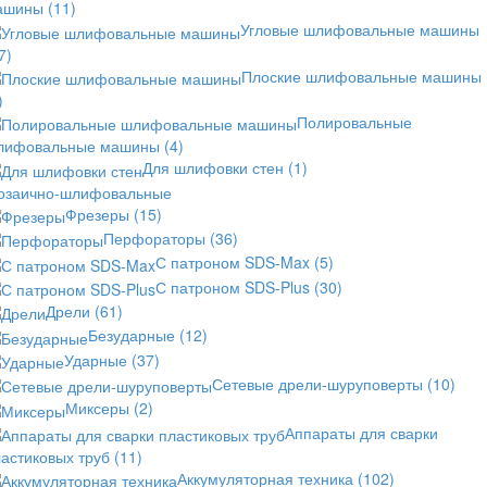
ашины
(11)
Угловые шлифовальные машины
7)
Плоские шлифовальные машины
)
Полировальные
лифовальные машины
(4)
Для шлифовки стен
(1)
озаично-шлифовальные
Фрезеры
(15)
Перфораторы
(36)
С патроном SDS-Max
(5)
С патроном SDS-Plus
(30)
Дрели
(61)
Безударные
(12)
Ударные
(37)
Сетевые дрели-шуруповерты
(10)
Миксеры
(2)
Аппараты для сварки
астиковых труб
(11)
Аккумуляторная техника
(102)