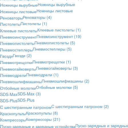
Ножницы вырубные
Ножницы листовые
Реноваторы
(4)
Пистолеты
(1)
Клеевые пистолеты
(1)
Пневмоинструмент
(19)
Пневмопистолеты
(5)
Пневмостеплеры
(5)
Гвозди
(2)
Пневмотрещотки
(1)
Пневмогайковерты
(3)
Пневмодрели
(1)
Пневмошлифмашины
(2)
Отбойные молотки
(5)
SDS-Max
(3)
SDS-Plus
C шестигранным патроном
(2)
Краскопульты
(8)
Компрессоры
(21)
Пуско-зарядные и зарядны