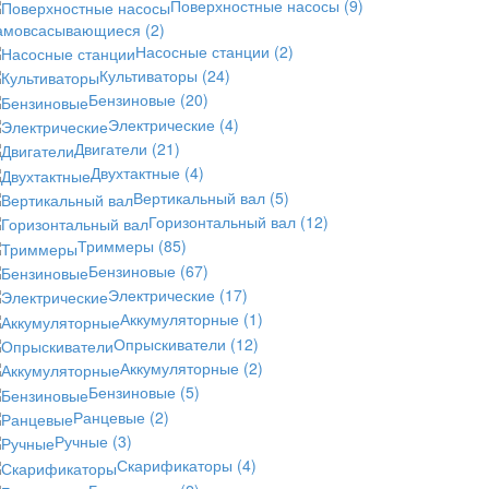
Поверхностные насосы
(9)
амовсасывающиеся
(2)
Насосные станции
(2)
Культиваторы
(24)
Бензиновые
(20)
Электрические
(4)
Двигатели
(21)
Двухтактные
(4)
Вертикальный вал
(5)
Горизонтальный вал
(12)
Триммеры
(85)
Бензиновые
(67)
Электрические
(17)
Аккумуляторные
(1)
Опрыскиватели
(12)
Аккумуляторные
(2)
Бензиновые
(5)
Ранцевые
(2)
Ручные
(3)
Скарификаторы
(4)