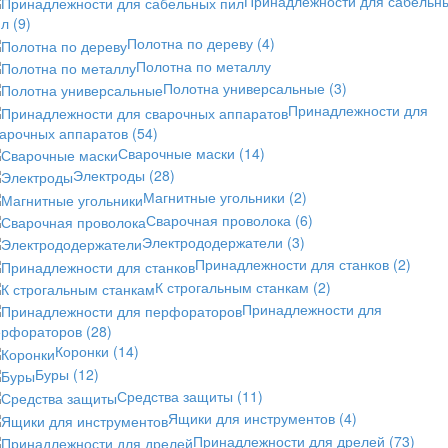
Принадлежности для сабельн
ил
(9)
Полотна по дереву
(4)
Полотна по металлу
Полотна универсальные
(3)
Принадлежности для
варочных аппаратов
(54)
Сварочные маски
(14)
Электроды
(28)
Магнитные угольники
(2)
Сварочная проволока
(6)
Электрододержатели
(3)
Принадлежности для станков
(2)
К строгальным станкам
(2)
Принадлежности для
ерфораторов
(28)
Коронки
(14)
Буры
(12)
Средства защиты
(11)
Ящики для инструментов
(4)
Принадлежности для дрелей
(73)