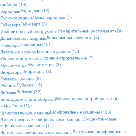
стройства
(19)
Зарядные
(12)
Пуско-зарядные
(7)
Гайковерт
(3)
Измерительный инструмент
(24)
Дальномеры лазерные
(4)
Нивелиры
(13)
Лазерные уровни
(13)
Уровни строительные
(7)
Мультиметры
(3)
Вибраторы
(2)
Граверы
(9)
Рубанки
(15)
Лобзики
(32)
Бороздоделы (штроборезы)
(4)
Фены
(15)
Шлифовальные машины
(123)
Эксцентриковые
лифовальные машины
(11)
Ленточные шлифовальные