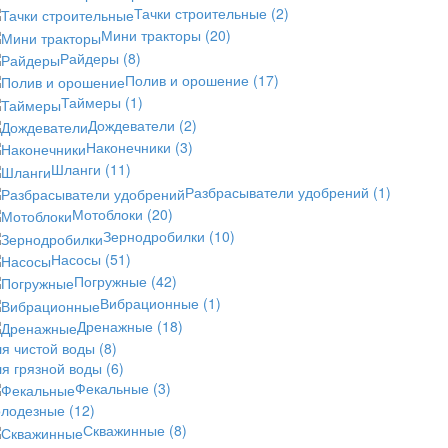
Тачки строительные
(2)
Мини тракторы
(20)
Райдеры
(8)
Полив и орошение
(17)
Таймеры
(1)
Дождеватели
(2)
Наконечники
(3)
Шланги
(11)
Разбрасыватели удобрений
(1)
Мотоблоки
(20)
Зернодробилки
(10)
Насосы
(51)
Погружные
(42)
Вибрационные
(1)
Дренажные
(18)
ля чистой воды
(8)
ля грязной воды
(6)
Фекальные
(3)
олодезные
(12)
Скважинные
(8)