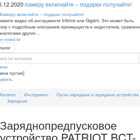
6.12.2020
Камеру включайте – подарки получайте!
имите видео об инструменте Inforce или Gigant. Это может быть
зор с подробным описанием преимуществ и недостатков, сравнен
аналогами других ..
е новости
талог
зина
зина пустая]
рмить
Каталог
Инструмент
Пуско-зарядные и зарядные устройства
Зарядные
Заряднопредпусковое
устройство PATRIOT BCT-