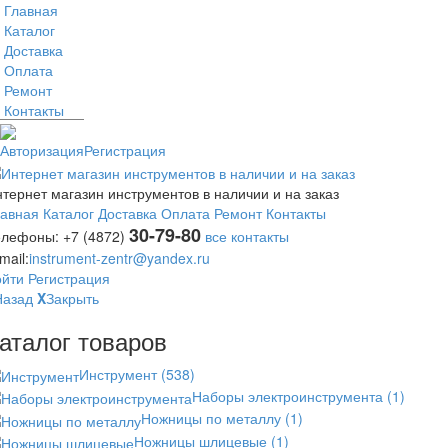
Главная
Каталог
Доставка
Оплата
Ремонт
Контакты
Авторизация
Регистрация
тернет магазин инструментов в наличии и на заказ
лавная
Каталог
Доставка
Оплата
Ремонт
Контакты
30-79-80
елефоны:
+7 (4872)
все контакты
mail:
instrument-zentr@yandex.ru
ойти
Регистрация
Назад
X
Закрыть
аталог товаров
Инструмент
(538)
Наборы электроинструмента
(1)
Ножницы по металлу
(1)
Ножницы шлицевые
(1)