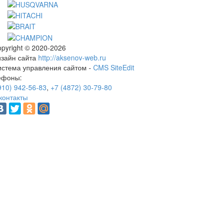
pyright © 2020-2026
изайн сайта
http://aksenov-web.ru
истема управления сайтом -
CMS SiteEdit
ефоны:
910) 942-56-83
,
+7 (4872) 30-79-80
контакты