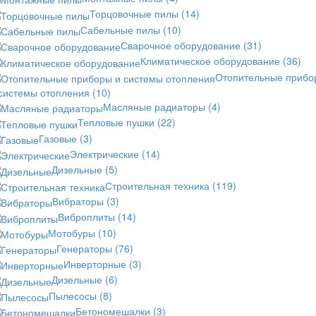
Торцовочные пилы
(14)
Сабельные пилы
(10)
Сварочное оборудование
(31)
Климатическое оборудование
(36)
Отопительные прибо
 системы отопления
(10)
Масляные радиаторы
(4)
Тепловые пушки
(22)
Газовые
(3)
Электрические
(14)
Дизельные
(5)
Строительная техника
(119)
Вибраторы
(3)
Виброплиты
(14)
Мотобуры
(10)
Генераторы
(76)
Инверторные
(3)
Дизельные
(6)
Пылесосы
(8)
Бетономешалки
(3)