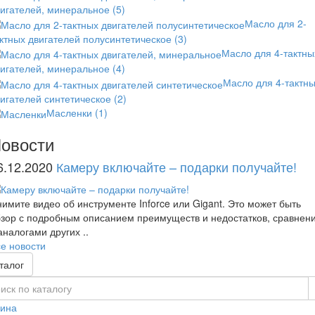
вигателей, минеральное
(5)
Масло для 2-
ктных двигателей полусинтетическое
(3)
Масло для 4-тактны
вигателей, минеральное
(4)
Масло для 4-тактн
игателей синтетическое
(2)
Масленки
(1)
овости
6.12.2020
Камеру включайте – подарки получайте!
имите видео об инструменте Inforce или Gigant. Это может быть
зор с подробным описанием преимуществ и недостатков, сравнен
аналогами других ..
е новости
талог
зина