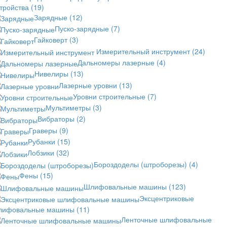
стройства
(19)
Зарядные
(12)
Пуско-зарядные
(7)
Гайковерт
(3)
Измерительный инструмент
(24)
Дальномеры лазерные
(4)
Нивелиры
(13)
Лазерные уровни
(13)
Уровни строительные
(7)
Мультиметры
(3)
Вибраторы
(2)
Граверы
(9)
Рубанки
(15)
Лобзики
(32)
Бороздоделы (штроборезы)
(4)
Фены
(15)
Шлифовальные машины
(123)
Эксцентриковые
лифовальные машины
(11)
Ленточные шлифовальные