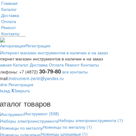
Главная
Каталог
Доставка
Оплата
Ремонт
Контакты
Авторизация
Регистрация
тернет магазин инструментов в наличии и на заказ
лавная
Каталог
Доставка
Оплата
Ремонт
Контакты
30-79-80
елефоны:
+7 (4872)
все контакты
mail:
instrument-zentr@yandex.ru
ойти
Регистрация
Назад
X
Закрыть
аталог товаров
Инструмент
(538)
Наборы электроинструмента
(1)
Ножницы по металлу
(1)
Ножницы шлицевые
(1)