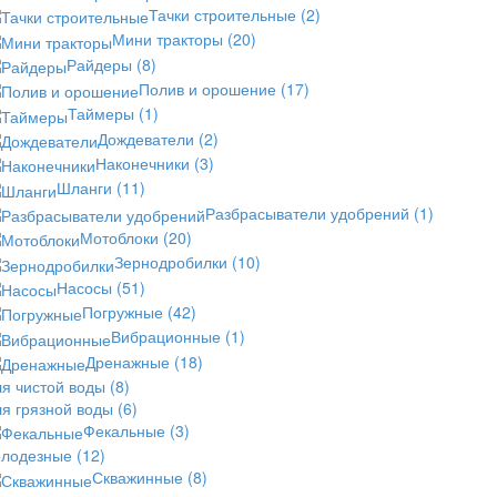
Тачки строительные
(2)
Мини тракторы
(20)
Райдеры
(8)
Полив и орошение
(17)
Таймеры
(1)
Дождеватели
(2)
Наконечники
(3)
Шланги
(11)
Разбрасыватели удобрений
(1)
Мотоблоки
(20)
Зернодробилки
(10)
Насосы
(51)
Погружные
(42)
Вибрационные
(1)
Дренажные
(18)
ля чистой воды
(8)
ля грязной воды
(6)
Фекальные
(3)
олодезные
(12)
Скважинные
(8)