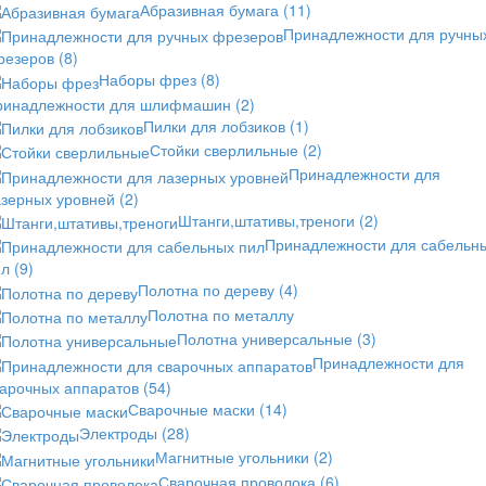
Абразивная бумага
(11)
Принадлежности для ручны
резеров
(8)
Наборы фрез
(8)
ринадлежности для шлифмашин
(2)
Пилки для лобзиков
(1)
Стойки сверлильные
(2)
Принадлежности для
азерных уровней
(2)
Штанги,штативы,треноги
(2)
Принадлежности для сабельн
ил
(9)
Полотна по дереву
(4)
Полотна по металлу
Полотна универсальные
(3)
Принадлежности для
варочных аппаратов
(54)
Сварочные маски
(14)
Электроды
(28)
Магнитные угольники
(2)
Сварочная проволока
(6)