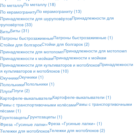
По металлу
(18)
По керамограниту
(13)
Принадлежности для
уруповёртов
(33)
Биты
(31)
Патроны быстрозажимные
(1)
Стойки для болгарок
(2)
Принадлежности для мотопомп
Принадлежности к мойкам
Принадлежности
я культиваторов и мотоблоков
(10)
Окучники
(1)
Полольники
(1)
Плуги
(2)
Картофеле-выкапыватели
(1)
Рамы с транспортивочными
олёсами
(1)
Грунтозацепы
(1)
Фреза «Гусиные лапки»
(1)
Тележки для мотоблоков
(2)