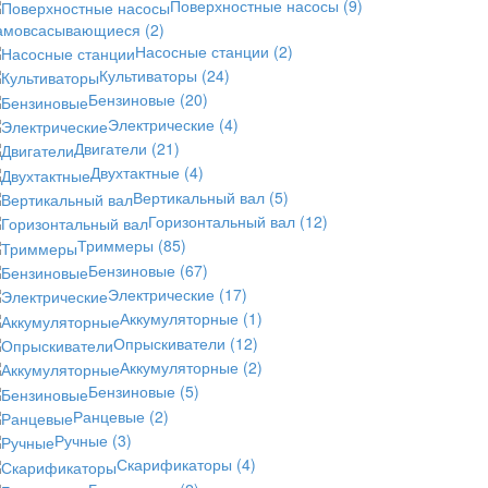
Поверхностные насосы
(9)
амовсасывающиеся
(2)
Насосные станции
(2)
Культиваторы
(24)
Бензиновые
(20)
Электрические
(4)
Двигатели
(21)
Двухтактные
(4)
Вертикальный вал
(5)
Горизонтальный вал
(12)
Триммеры
(85)
Бензиновые
(67)
Электрические
(17)
Аккумуляторные
(1)
Опрыскиватели
(12)
Аккумуляторные
(2)
Бензиновые
(5)
Ранцевые
(2)
Ручные
(3)
Скарификаторы
(4)