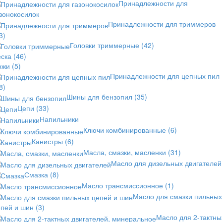
Принадлежности для
зонокосилок
Принадлежности для триммеров
3)
Головки триммерные
(42)
еска
(46)
ожи
(5)
Принадлежности для цепных пил
8)
Шины для бензопил
(35)
Цепи
(33)
Напильники
Ключи комбинированные
(6)
Канистры
(6)
Масла, смазки, масленки
(31)
Масло для дизельных двигателей
Смазка
(8)
Масло трансмиссионное
(1)
Масло для смазки пильных
епей и шин
(3)
Масло для 2-тактны