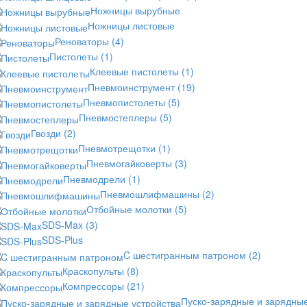
Ножницы вырубные
Ножницы листовые
Реноваторы
(4)
Пистолеты
(1)
Клеевые пистолеты
(1)
Пневмоинструмент
(19)
Пневмопистолеты
(5)
Пневмостеплеры
(5)
Гвозди
(2)
Пневмотрещотки
(1)
Пневмогайковерты
(3)
Пневмодрели
(1)
Пневмошлифмашины
(2)
Отбойные молотки
(5)
SDS-Max
(3)
SDS-Plus
C шестигранным патроном
(2)
Краскопульты
(8)
Компрессоры
(21)
Пуско-зарядные и зарядны