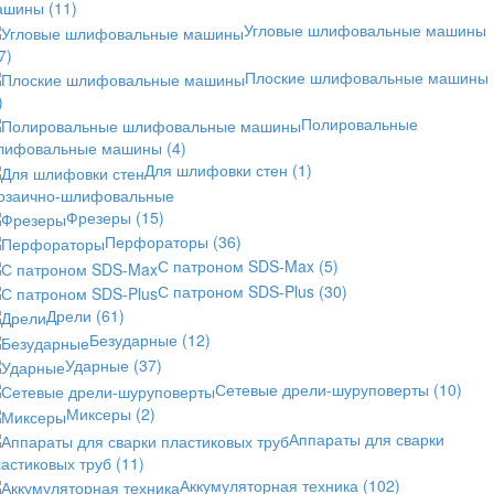
ашины
(11)
Угловые шлифовальные машины
7)
Плоские шлифовальные машины
)
Полировальные
лифовальные машины
(4)
Для шлифовки стен
(1)
озаично-шлифовальные
Фрезеры
(15)
Перфораторы
(36)
С патроном SDS-Max
(5)
С патроном SDS-Plus
(30)
Дрели
(61)
Безударные
(12)
Ударные
(37)
Сетевые дрели-шуруповерты
(10)
Миксеры
(2)
Аппараты для сварки
астиковых труб
(11)
Аккумуляторная техника
(102)