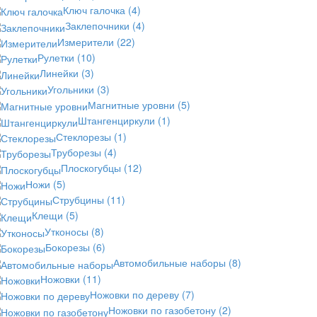
Ключ галочка
(4)
Заклепочники
(4)
Измерители
(22)
Рулетки
(10)
Линейки
(3)
Угольники
(3)
Магнитные уровни
(5)
Штангенциркули
(1)
Стеклорезы
(1)
Труборезы
(4)
Плоскогубцы
(12)
Ножи
(5)
Струбцины
(11)
Клещи
(5)
Утконосы
(8)
Бокорезы
(6)
Автомобильные наборы
(8)
Ножовки
(11)
Ножовки по дереву
(7)
Ножовки по газобетону
(2)