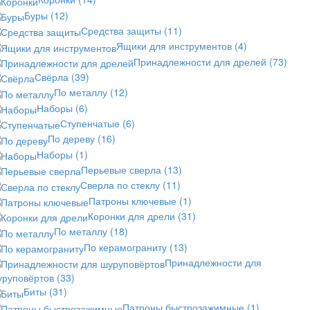
Буры
(12)
Средства защиты
(11)
Ящики для инструментов
(4)
Принадлежности для дрелей
(73)
Свёрла
(39)
По металлу
(12)
Наборы
(6)
Ступенчатые
(6)
По дереву
(16)
Наборы
(1)
Перьевые сверла
(13)
Сверла по стеклу
(11)
Патроны ключевые
(1)
Коронки для дрели
(31)
По металлу
(18)
По керамограниту
(13)
Принадлежности для
уруповёртов
(33)
Биты
(31)
Патроны быстрозажимные
(1)