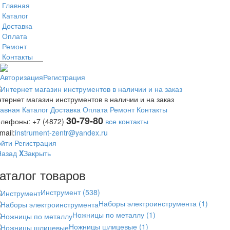
Главная
Каталог
Доставка
Оплата
Ремонт
Контакты
Авторизация
Регистрация
тернет магазин инструментов в наличии и на заказ
лавная
Каталог
Доставка
Оплата
Ремонт
Контакты
30-79-80
елефоны:
+7 (4872)
все контакты
mail:
instrument-zentr@yandex.ru
ойти
Регистрация
Назад
X
Закрыть
аталог товаров
Инструмент
(538)
Наборы электроинструмента
(1)
Ножницы по металлу
(1)
Ножницы шлицевые
(1)