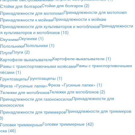
Стойки для болгарок
(2)
Принадлежности для мотопомп
Принадлежности к мойкам
Принадлежности
я культиваторов и мотоблоков
(10)
Окучники
(1)
Полольники
(1)
Плуги
(2)
Картофеле-выкапыватели
(1)
Рамы с транспортивочными
олёсами
(1)
Грунтозацепы
(1)
Фреза «Гусиные лапки»
(1)
Тележки для мотоблоков
(2)
Принадлежности для
зонокосилок
Принадлежности для триммеров
3)
Головки триммерные
(42)
еска
(46)