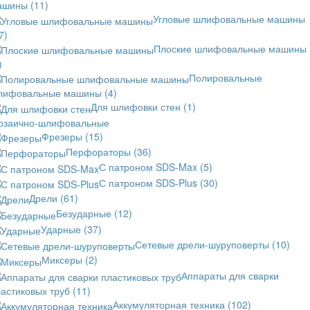
ашины
(11)
Угловые шлифовальные машины
7)
Плоские шлифовальные машины
)
Полировальные
лифовальные машины
(4)
Для шлифовки стен
(1)
озаично-шлифовальные
Фрезеры
(15)
Перфораторы
(36)
С патроном SDS-Max
(5)
С патроном SDS-Plus
(30)
Дрели
(61)
Безударные
(12)
Ударные
(37)
Сетевые дрели-шуруповерты
(10)
Миксеры
(2)
Аппараты для сварки
астиковых труб
(11)
Аккумуляторная техника
(102)