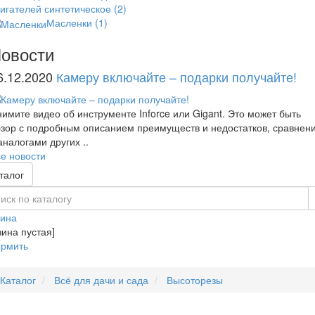
игателей синтетическое
(2)
Масленки
(1)
овости
6.12.2020
Камеру включайте – подарки получайте!
имите видео об инструменте Inforce или Gigant. Это может быть
зор с подробным описанием преимуществ и недостатков, сравнен
аналогами других ..
е новости
талог
зина
зина пустая]
рмить
Каталог
Всё для дачи и сада
Высоторезы