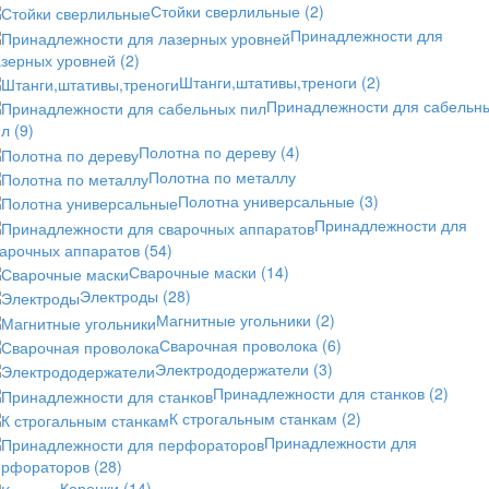
Стойки сверлильные
(2)
Принадлежности для
азерных уровней
(2)
Штанги,штативы,треноги
(2)
Принадлежности для сабельн
ил
(9)
Полотна по дереву
(4)
Полотна по металлу
Полотна универсальные
(3)
Принадлежности для
варочных аппаратов
(54)
Сварочные маски
(14)
Электроды
(28)
Магнитные угольники
(2)
Сварочная проволока
(6)
Электрододержатели
(3)
Принадлежности для станков
(2)
К строгальным станкам
(2)
Принадлежности для
ерфораторов
(28)
Коронки
(14)