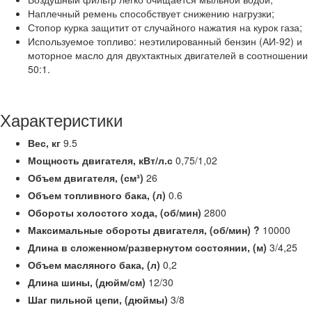
Наплечный ремень способствует снижению нагрузки;
Стопор курка защитит от случайного нажатия на курок газа;
Используемое топливо: неэтилированный бензин (АИ-92) и
моторное масло для двухтактных двигателей в соотношении
50:1.
Характеристики
Вес,
кг
9.5
Мощность двигателя,
кВт/л.с
0,75/1,02
Объем двигателя, (см³)
26
Объем топливного бака, (л)
0.6
Обороты холостого хода,
(об/мин)
2800
Максимальные обороты двигателя, (об/мин)
?
10000
Длина в сложенном/развернутом состоянии, (м)
3/4,25
Объем масляного бака, (л)
0,2
Длина шины, (дюйм/см)
12/30
Шаг пильной цепи, (дюймы)
3/8