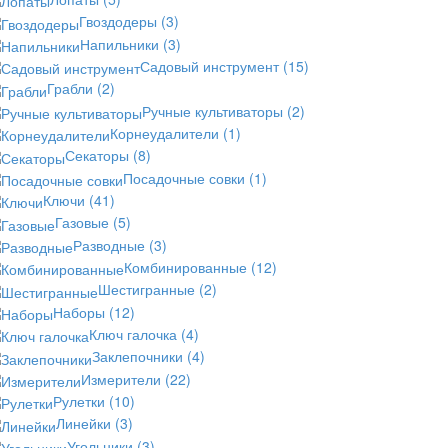
Гвоздодеры
(3)
Напильники
(3)
Садовый инструмент
(15)
Грабли
(2)
Ручные культиваторы
(2)
Корнеудалители
(1)
Секаторы
(8)
Посадочные совки
(1)
Ключи
(41)
Газовые
(5)
Разводные
(3)
Комбинированные
(12)
Шестигранные
(2)
Наборы
(12)
Ключ галочка
(4)
Заклепочники
(4)
Измерители
(22)
Рулетки
(10)
Линейки
(3)
Угольники
(3)