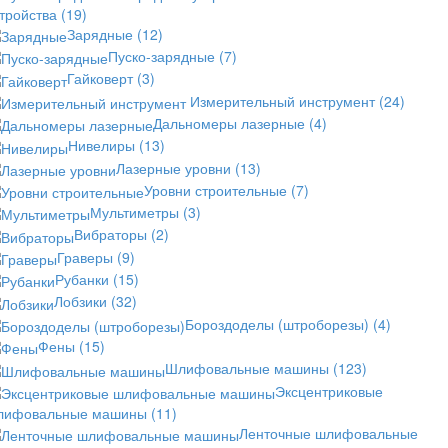
стройства
(19)
Зарядные
(12)
Пуско-зарядные
(7)
Гайковерт
(3)
Измерительный инструмент
(24)
Дальномеры лазерные
(4)
Нивелиры
(13)
Лазерные уровни
(13)
Уровни строительные
(7)
Мультиметры
(3)
Вибраторы
(2)
Граверы
(9)
Рубанки
(15)
Лобзики
(32)
Бороздоделы (штроборезы)
(4)
Фены
(15)
Шлифовальные машины
(123)
Эксцентриковые
лифовальные машины
(11)
Ленточные шлифовальные