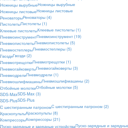
Ножницы вырубные
Ножницы листовые
Реноваторы
(4)
Пистолеты
(1)
Клеевые пистолеты
(1)
Пневмоинструмент
(19)
Пневмопистолеты
(5)
Пневмостеплеры
(5)
Гвозди
(2)
Пневмотрещотки
(1)
Пневмогайковерты
(3)
Пневмодрели
(1)
Пневмошлифмашины
(2)
Отбойные молотки
(5)
SDS-Max
(3)
SDS-Plus
C шестигранным патроном
(2)
Краскопульты
(8)
Компрессоры
(21)
Пуско-зарядные и зарядны