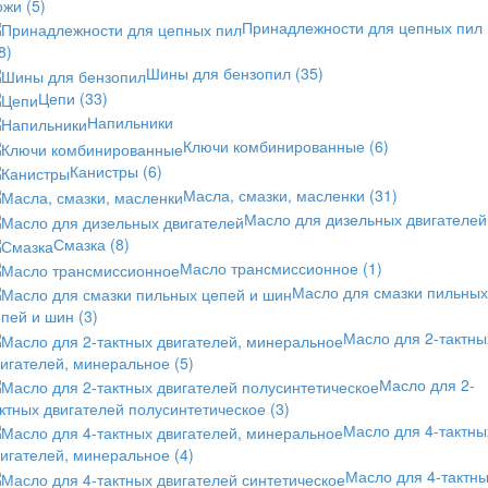
ожи
(5)
Принадлежности для цепных пил
8)
Шины для бензопил
(35)
Цепи
(33)
Напильники
Ключи комбинированные
(6)
Канистры
(6)
Масла, смазки, масленки
(31)
Масло для дизельных двигателей
Смазка
(8)
Масло трансмиссионное
(1)
Масло для смазки пильных
епей и шин
(3)
Масло для 2-тактны
вигателей, минеральное
(5)
Масло для 2-
ктных двигателей полусинтетическое
(3)
Масло для 4-тактны
вигателей, минеральное
(4)
Масло для 4-тактн