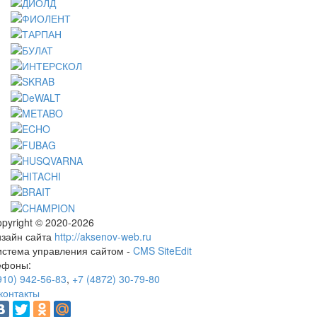
pyright © 2020-2026
изайн сайта
http://aksenov-web.ru
истема управления сайтом -
CMS SiteEdit
ефоны:
910) 942-56-83
,
+7 (4872) 30-79-80
контакты