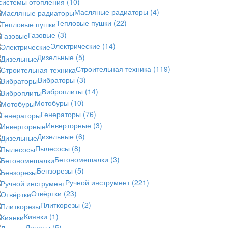
 системы отопления
(10)
Масляные радиаторы
(4)
Тепловые пушки
(22)
Газовые
(3)
Электрические
(14)
Дизельные
(5)
Строительная техника
(119)
Вибраторы
(3)
Виброплиты
(14)
Мотобуры
(10)
Генераторы
(76)
Инверторные
(3)
Дизельные
(6)
Пылесосы
(8)
Бетономешалки
(3)
Бензорезы
(5)
Ручной инструмент
(221)
Отвёртки
(23)
Плиткорезы
(2)
Киянки
(1)
Лопаты
(5)