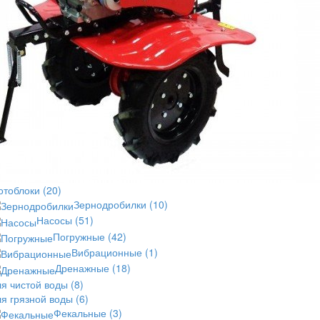
отоблоки
(20)
Зернодробилки
(10)
Насосы
(51)
Погружные
(42)
Вибрационные
(1)
Дренажные
(18)
ля чистой воды
(8)
ля грязной воды
(6)
Фекальные
(3)