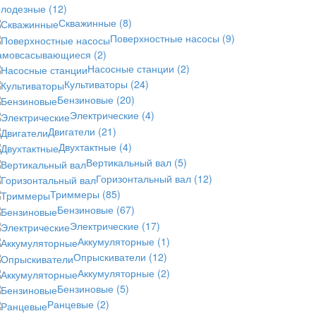
олодезные
(12)
Скважинные
(8)
Поверхностные насосы
(9)
амовсасывающиеся
(2)
Насосные станции
(2)
Культиваторы
(24)
Бензиновые
(20)
Электрические
(4)
Двигатели
(21)
Двухтактные
(4)
Вертикальный вал
(5)
Горизонтальный вал
(12)
Триммеры
(85)
Бензиновые
(67)
Электрические
(17)
Аккумуляторные
(1)
Опрыскиватели
(12)
Аккумуляторные
(2)
Бензиновые
(5)
Ранцевые
(2)