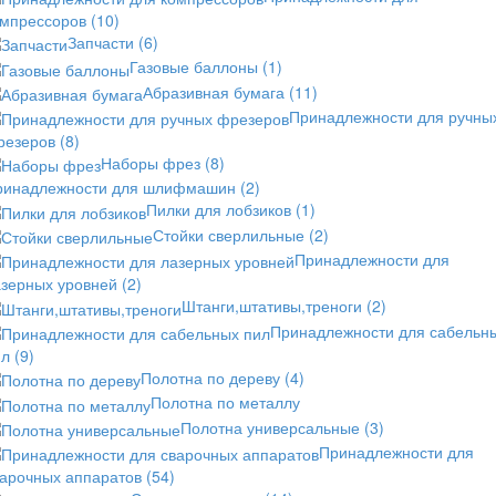
омпрессоров
(10)
Запчасти
(6)
Газовые баллоны
(1)
Абразивная бумага
(11)
Принадлежности для ручны
резеров
(8)
Наборы фрез
(8)
ринадлежности для шлифмашин
(2)
Пилки для лобзиков
(1)
Стойки сверлильные
(2)
Принадлежности для
азерных уровней
(2)
Штанги,штативы,треноги
(2)
Принадлежности для сабельн
ил
(9)
Полотна по дереву
(4)
Полотна по металлу
Полотна универсальные
(3)
Принадлежности для
варочных аппаратов
(54)