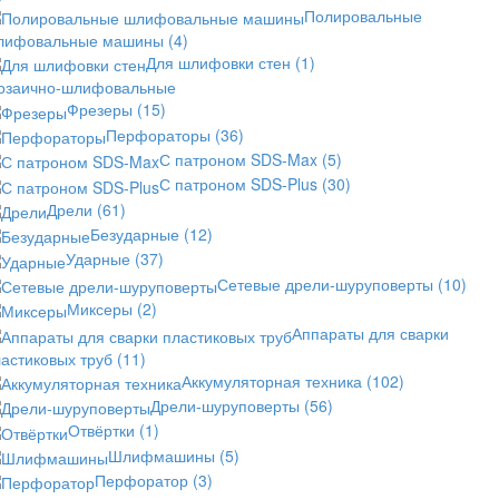
Полировальные
лифовальные машины
(4)
Для шлифовки стен
(1)
озаично-шлифовальные
Фрезеры
(15)
Перфораторы
(36)
С патроном SDS-Max
(5)
С патроном SDS-Plus
(30)
Дрели
(61)
Безударные
(12)
Ударные
(37)
Сетевые дрели-шуруповерты
(10)
Миксеры
(2)
Аппараты для сварки
астиковых труб
(11)
Аккумуляторная техника
(102)
Дрели-шуруповерты
(56)
Отвёртки
(1)
Шлифмашины
(5)
Перфоратор
(3)