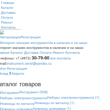
Главная
Каталог
Доставка
Оплата
Ремонт
Контакты
Авторизация
Регистрация
тернет магазин инструментов в наличии и на заказ
лавная
Каталог
Доставка
Оплата
Ремонт
Контакты
30-79-80
елефоны:
+7 (4872)
все контакты
mail:
instrument-zentr@yandex.ru
ойти
Регистрация
Назад
X
Закрыть
аталог товаров
Инструмент
(538)
Наборы электроинструмента
(1)
Ножницы по металлу
(1)
Ножницы шлицевые
(1)