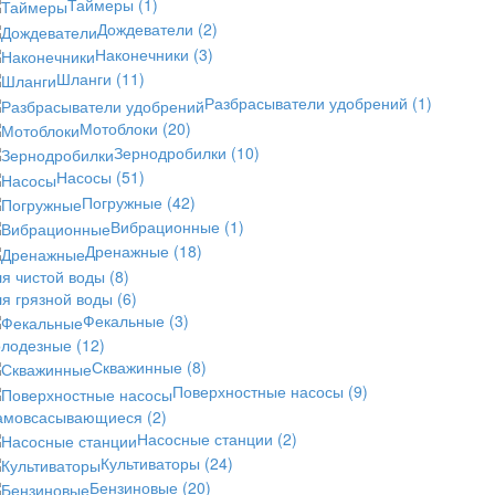
Таймеры
(1)
Дождеватели
(2)
Наконечники
(3)
Шланги
(11)
Разбрасыватели удобрений
(1)
Мотоблоки
(20)
Зернодробилки
(10)
Насосы
(51)
Погружные
(42)
Вибрационные
(1)
Дренажные
(18)
ля чистой воды
(8)
ля грязной воды
(6)
Фекальные
(3)
олодезные
(12)
Скважинные
(8)
Поверхностные насосы
(9)
амовсасывающиеся
(2)
Насосные станции
(2)
Культиваторы
(24)
Бензиновые
(20)