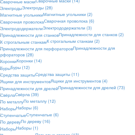
Сварочные маски
(14)
Электроды
(28)
Магнитные угольники
(2)
Сварочная проволока
(6)
Электрододержатели
(3)
Принадлежности для станков
(2)
К строгальным станкам
(2)
Принадлежности для
ерфораторов
(28)
Коронки
(14)
Буры
(12)
Средства защиты
(11)
Ящики для инструментов
(4)
Принадлежности для дрелей
(73)
Свёрла
(39)
По металлу
(12)
Наборы
(6)
Ступенчатые
(6)
По дереву
(16)
Наборы
(1)
Перьевые сверла
(13)