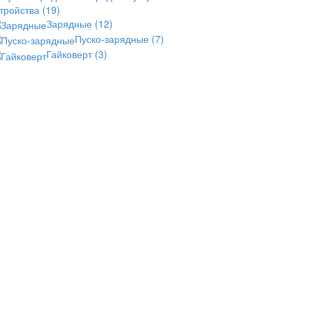
стройства
(19)
Зарядные
(12)
Пуско-зарядные
(7)
Гайковерт
(3)