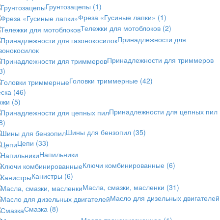
Грунтозацепы
(1)
Фреза «Гусиные лапки»
(1)
Тележки для мотоблоков
(2)
Принадлежности для
зонокосилок
Принадлежности для триммеров
3)
Головки триммерные
(42)
еска
(46)
ожи
(5)
Принадлежности для цепных пил
8)
Шины для бензопил
(35)
Цепи
(33)
Напильники
Ключи комбинированные
(6)
Канистры
(6)
Масла, смазки, масленки
(31)
Масло для дизельных двигателей
Смазка
(8)
Масло трансмиссионное
(1)