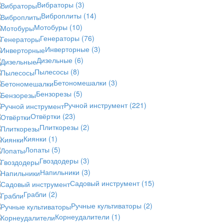
Вибраторы
(3)
Виброплиты
(14)
Мотобуры
(10)
Генераторы
(76)
Инверторные
(3)
Дизельные
(6)
Пылесосы
(8)
Бетономешалки
(3)
Бензорезы
(5)
Ручной инструмент
(221)
Отвёртки
(23)
Плиткорезы
(2)
Киянки
(1)
Лопаты
(5)
Гвоздодеры
(3)
Напильники
(3)
Садовый инструмент
(15)
Грабли
(2)
Ручные культиваторы
(2)
Корнеудалители
(1)