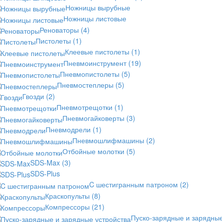
Ножницы вырубные
Ножницы листовые
Реноваторы
(4)
Пистолеты
(1)
Клеевые пистолеты
(1)
Пневмоинструмент
(19)
Пневмопистолеты
(5)
Пневмостеплеры
(5)
Гвозди
(2)
Пневмотрещотки
(1)
Пневмогайковерты
(3)
Пневмодрели
(1)
Пневмошлифмашины
(2)
Отбойные молотки
(5)
SDS-Max
(3)
SDS-Plus
C шестигранным патроном
(2)
Краскопульты
(8)
Компрессоры
(21)
Пуско-зарядные и зарядны