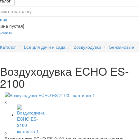
талог
зина
зина пустая]
рмить
Каталог
Всё для дачи и сада
Воздуходувки
Бензиновые
Воздуходувка ECHO ES-
2100
<
>
Воздуходувка ECHO ES-2100 оснащена также функциями