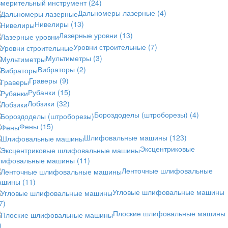
змерительный инструмент
(24)
Дальномеры лазерные
(4)
Нивелиры
(13)
Лазерные уровни
(13)
Уровни строительные
(7)
Мультиметры
(3)
Вибраторы
(2)
Граверы
(9)
Рубанки
(15)
Лобзики
(32)
Бороздоделы (штроборезы)
(4)
Фены
(15)
Шлифовальные машины
(123)
Эксцентриковые
лифовальные машины
(11)
Ленточные шлифовальные
ашины
(11)
Угловые шлифовальные машины
7)
Плоские шлифовальные машины
)