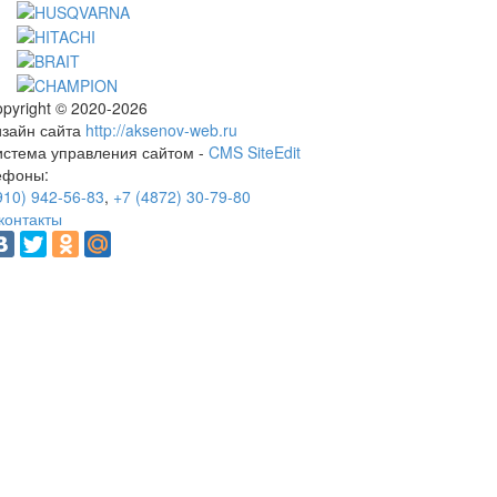
pyright © 2020-2026
изайн сайта
http://aksenov-web.ru
истема управления сайтом -
CMS SiteEdit
ефоны:
910) 942-56-83
,
+7 (4872) 30-79-80
контакты