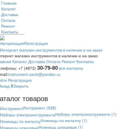
Главная
Каталог
Доставка
Оплата
Ремонт
Контакты
Авторизация
Регистрация
тернет магазин инструментов в наличии и на заказ
лавная
Каталог
Доставка
Оплата
Ремонт
Контакты
30-79-80
елефоны:
+7 (4872)
все контакты
mail:
instrument-zentr@yandex.ru
ойти
Регистрация
Назад
X
Закрыть
аталог товаров
Инструмент
(538)
Наборы электроинструмента
(1)
Ножницы по металлу
(1)
Ножницы шлицевые
(1)