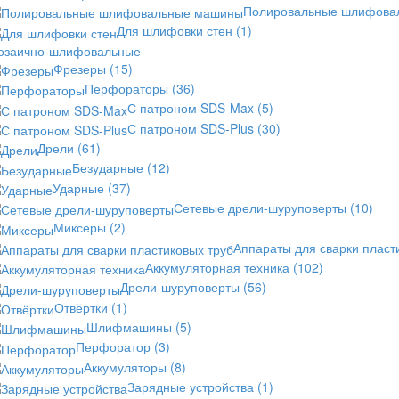
Полировальные шлифов
Для шлифовки стен
(1)
озаично-шлифовальные
Фрезеры
(15)
Перфораторы
(36)
С патроном SDS-Max
(5)
С патроном SDS-Plus
(30)
Дрели
(61)
Безударные
(12)
Ударные
(37)
Сетевые дрели-шуруповерты
(10)
Миксеры
(2)
Аппараты для сварки пласт
Аккумуляторная техника
(102)
Дрели-шуруповерты
(56)
Отвёртки
(1)
Шлифмашины
(5)
Перфоратор
(3)
Аккумуляторы
(8)
Зарядные устройства
(1)