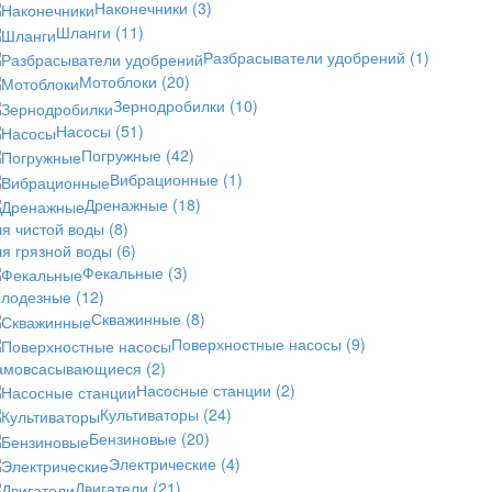
Наконечники
(3)
Шланги
(11)
Разбрасыватели удобрений
(1)
Мотоблоки
(20)
Зернодробилки
(10)
Насосы
(51)
Погружные
(42)
Вибрационные
(1)
Дренажные
(18)
ля чистой воды
(8)
ля грязной воды
(6)
Фекальные
(3)
олодезные
(12)
Скважинные
(8)
Поверхностные насосы
(9)
амовсасывающиеся
(2)
Насосные станции
(2)
Культиваторы
(24)
Бензиновые
(20)
Электрические
(4)
Двигатели
(21)