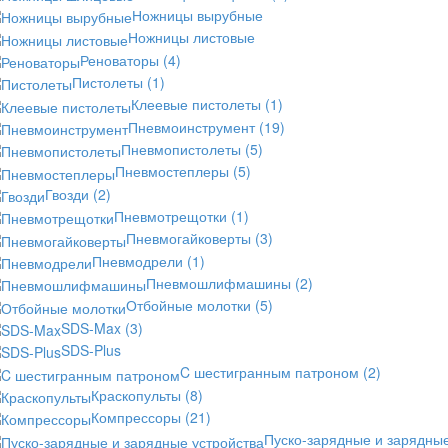
Ножницы вырубные
Ножницы листовые
Реноваторы
(4)
Пистолеты
(1)
Клеевые пистолеты
(1)
Пневмоинструмент
(19)
Пневмопистолеты
(5)
Пневмостеплеры
(5)
Гвозди
(2)
Пневмотрещотки
(1)
Пневмогайковерты
(3)
Пневмодрели
(1)
Пневмошлифмашины
(2)
Отбойные молотки
(5)
SDS-Max
(3)
SDS-Plus
C шестигранным патроном
(2)
Краскопульты
(8)
Компрессоры
(21)
Пуско-зарядные и зарядны