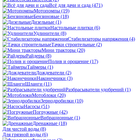
Всё для дачи и сада
(471)
Мотопомпы
(19)
Бензиновые
(18)
Дизельные
(1)
Настольные плитки
(6)
Удлинители
(8)
Стабилизаторы напряжения
(4)
Тачки строительные
(2)
Мини тракторы
(20)
Райдеры
(8)
Полив и орошение
(17)
Таймеры
(1)
Дождеватели
(2)
Наконечники
(3)
Шланги
(11)
Разбрасыватели удобрений
(1)
Мотоблоки
(20)
Зернодробилки
(10)
Насосы
(51)
Погружные
(42)
Вибрационные
(1)
Дренажные
(18)
Для чистой воды
(8)
Для грязной воды
(6)