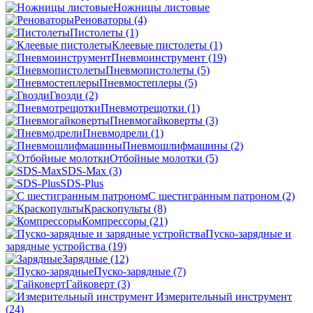
Ножницы листовые
Реноваторы
(4)
Пистолеты
(1)
Клеевые пистолеты
(1)
Пневмоинструмент
(19)
Пневмопистолеты
(5)
Пневмостеплеры
(5)
Гвозди
(2)
Пневмотрещотки
(1)
Пневмогайковерты
(3)
Пневмодрели
(1)
Пневмошлифмашины
(2)
Отбойные молотки
(5)
SDS-Max
(3)
SDS-Plus
C шестигранным патроном
(2)
Краскопульты
(8)
Компрессоры
(21)
Пуско-зарядные и
зарядные устройства
(19)
Зарядные
(12)
Пуско-зарядные
(7)
Гайковерт
(3)
Измерительный инструмент
(24)