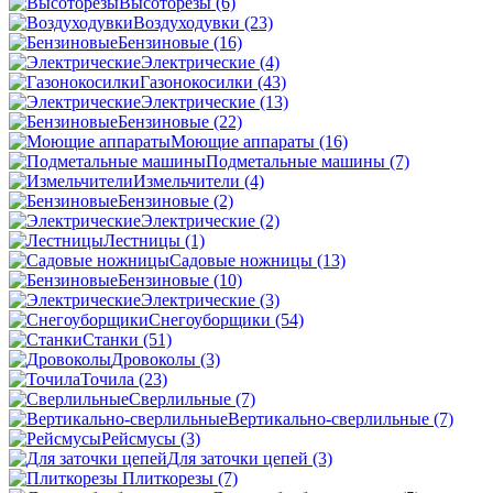
Высоторезы
(6)
Воздуходувки
(23)
Бензиновые
(16)
Электрические
(4)
Газонокосилки
(43)
Электрические
(13)
Бензиновые
(22)
Моющие аппараты
(16)
Подметальные машины
(7)
Измельчители
(4)
Бензиновые
(2)
Электрические
(2)
Лестницы
(1)
Садовые ножницы
(13)
Бензиновые
(10)
Электрические
(3)
Снегоуборщики
(54)
Станки
(51)
Дровоколы
(3)
Точила
(23)
Сверлильные
(7)
Вертикально-сверлильные
(7)
Рейсмусы
(3)
Для заточки цепей
(3)
Плиткорезы
(7)