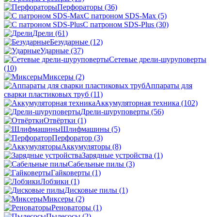
Перфораторы
(36)
С патроном SDS-Max
(5)
С патроном SDS-Plus
(30)
Дрели
(61)
Безударные
(12)
Ударные
(37)
Сетевые дрели-шуруповерты
(10)
Миксеры
(2)
Аппараты для
сварки пластиковых труб
(11)
Аккумуляторная техника
(102)
Дрели-шуруповерты
(56)
Отвёртки
(1)
Шлифмашины
(5)
Перфоратор
(3)
Аккумуляторы
(8)
Зарядные устройства
(1)
Сабельные пилы
(3)
Гайковерты
(1)
Лобзики
(1)
Дисковые пилы
(1)
Миксеры
(2)
Реноваторы
(1)
Пылесосы
(2)