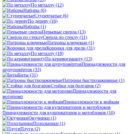
По металлу
(12)
Наборы
(6)
Ступенчатые
(6)
По дереву
(16)
Наборы
(1)
Перьевые сверла
(13)
Сверла по стеклу
(11)
Патроны ключевые
(1)
Коронки для дрели
(31)
По металлу
(18)
По керамограниту
(13)
Принадлежности для
шуруповёртов
(33)
Биты
(31)
Патроны быстрозажимные
(1)
Стойки для болгарок
(2)
Принадлежности для
мотопомп
Принадлежности к мойкам
Принадлежности для культиваторов и мотоблоков
(10)
Окучники
(1)
Полольники
(1)
Плуги
(2)