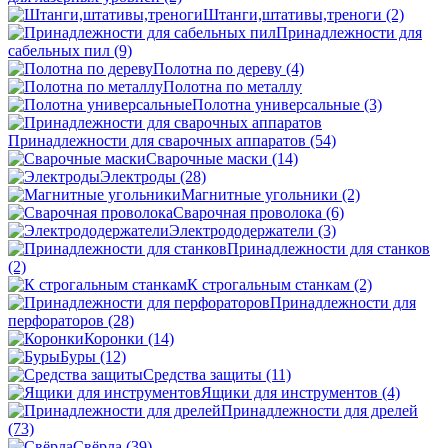
Штанги,штативы,треноги
(2)
Принадлежности для
сабельных пил
(9)
Полотна по дереву
(4)
Полотна по металлу
Полотна универсальные
(3)
Принадлежности для сварочных аппаратов
(54)
Сварочные маски
(14)
Электроды
(28)
Магнитные угольники
(2)
Сварочная проволока
(6)
Электрододержатели
(3)
Принадлежности для станков
(2)
К строгальным станкам
(2)
Принадлежности для
перфораторов
(28)
Коронки
(14)
Буры
(12)
Средства защиты
(11)
Ящики для инструментов
(4)
Принадлежности для дрелей
(73)
Свёрла
(39)