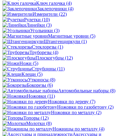
Ключ галочка
(4)
Заклепочники
(4)
Измерители
(22)
Рулетки
(10)
Линейки
(3)
Угольники
(3)
Магнитные уровни
(5)
Штангенциркули
(1)
Стеклорезы
(1)
Труборезы
(4)
Плоскогубцы
(12)
Ножи
(5)
Струбцины
(11)
Клещи
(5)
Утконосы
(8)
Бокорезы
(6)
Автомобильные наборы
(8)
Ножовки
(11)
Ножовки по дереву
(7)
Ножовки по газобетону
(2)
Ножовки по металлу
(2)
Топоры
(12)
Молотки
(8)
Ножницы по металлу
(4)
Аксессуары и