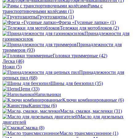
Картофеле-выкапыватели
(1)
Рамы с
транспортивочными колёсами
(1)
Грунтозацепы
(1)
Фреза «Гусиные лапки»
(1)
Тележки для мотоблоков
(2)
Принадлежности для
газонокосилок
Принадлежности для
триммеров
(93)
Головки триммерные
(42)
Леска
(46)
Ножи
(5)
Принадлежности для
цепных пил
(68)
Шины для бензопил
(35)
Цепи
(33)
Напильники
Ключи комбинированные
(6)
Канистры
(6)
Масла, смазки, масленки
(31)
Масло для дизельных
двигателей
Смазка
(8)
Масло трансмиссионное
(1)