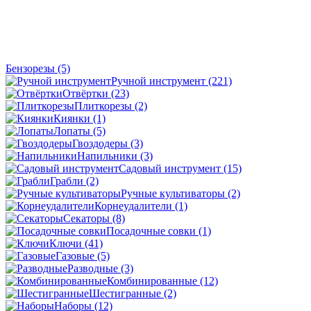
Бензорезы
(5)
Ручной инструмент
(221)
Отвёртки
(23)
Плиткорезы
(2)
Киянки
(1)
Лопаты
(5)
Гвоздодеры
(3)
Напильники
(3)
Садовый инструмент
(15)
Грабли
(2)
Ручные культиваторы
(2)
Корнеудалители
(1)
Секаторы
(8)
Посадочные совки
(1)
Ключи
(41)
Газовые
(5)
Разводные
(3)
Комбинированные
(12)
Шестигранные
(2)
Наборы
(12)