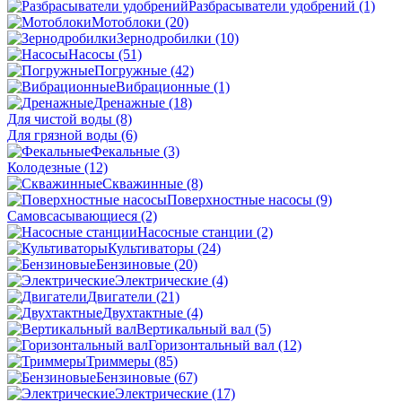
Разбрасыватели удобрений
(1)
Мотоблоки
(20)
Зернодробилки
(10)
Насосы
(51)
Погружные
(42)
Вибрационные
(1)
Дренажные
(18)
Для чистой воды
(8)
Для грязной воды
(6)
Фекальные
(3)
Колодезные
(12)
Скважинные
(8)
Поверхностные насосы
(9)
Самовсасывающиеся
(2)
Насосные станции
(2)
Культиваторы
(24)
Бензиновые
(20)
Электрические
(4)
Двигатели
(21)
Двухтактные
(4)
Вертикальный вал
(5)
Горизонтальный вал
(12)
Триммеры
(85)
Бензиновые
(67)
Электрические
(17)