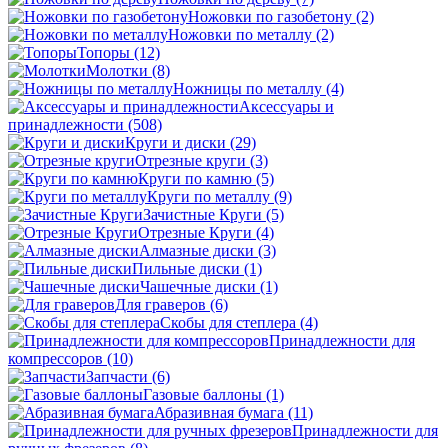
Ножовки по газобетону
(2)
Ножовки по металлу
(2)
Топоры
(12)
Молотки
(8)
Ножницы по металлу
(4)
Аксессуары и
принадлежности
(508)
Круги и диски
(29)
Отрезные круги
(3)
Круги по камню
(5)
Круги по металлу
(9)
Зачистные Круги
(5)
Отрезные Круги
(4)
Алмазные диски
(3)
Пильные диски
(1)
Чашечные диски
(1)
Для граверов
(6)
Скобы для степлера
(4)
Принадлежности для
компрессоров
(10)
Запчасти
(6)
Газовые баллоны
(1)
Абразивная бумага
(11)
Принадлежности для