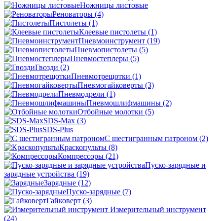
Ножницы листовые
Реноваторы
(4)
Пистолеты
(1)
Клеевые пистолеты
(1)
Пневмоинструмент
(19)
Пневмопистолеты
(5)
Пневмостеплеры
(5)
Гвозди
(2)
Пневмотрещотки
(1)
Пневмогайковерты
(3)
Пневмодрели
(1)
Пневмошлифмашины
(2)
Отбойные молотки
(5)
SDS-Max
(3)
SDS-Plus
C шестигранным патроном
(2)
Краскопульты
(8)
Компрессоры
(21)
Пуско-зарядные и
зарядные устройства
(19)
Зарядные
(12)
Пуско-зарядные
(7)
Гайковерт
(3)
Измерительный инструмент
(24)