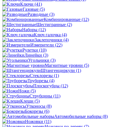
Ключи
(41)
Газовые
(5)
Разводные
(3)
Комбинированные
(12)
Шестигранные
(2)
Наборы
(12)
Ключ галочка
(4)
Заклепочники
(4)
Измерители
(22)
Рулетки
(10)
Линейки
(3)
Угольники
(3)
Магнитные уровни
(5)
Штангенциркули
(1)
Стеклорезы
(1)
Труборезы
(4)
Плоскогубцы
(12)
Ножи
(5)
Струбцины
(11)
Клещи
(5)
Утконосы
(8)
Бокорезы
(6)
Автомобильные наборы
(8)
Ножовки
(11)
Ножовки по дереву
(7)