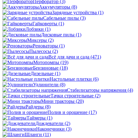
Перфоратор
(3)
Аккумуляторы
(8)
Зарядные устройства
(1)
Сабельные пилы
(3)
Гайковерты
(1)
Лобзики
(1)
Дисковые пилы
(1)
Миксеры
(2)
Реноваторы
(1)
Пылесосы
(2)
Всё для дачи и сада
(471)
Мотопомпы
(19)
Бензиновые
(18)
Дизельные
(1)
Настольные плитки
(6)
Удлинители
(8)
Стабилизаторы напряжения
(4)
Тачки строительные
(2)
Мини тракторы
(20)
Райдеры
(8)
Полив и орошение
(17)
Таймеры
(1)
Дождеватели
(2)
Наконечники
(3)
Шланги
(11)