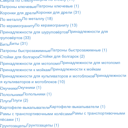
Патроны ключевые
(1)
Коронки для дрели
(31)
По металлу
(18)
По керамограниту
(13)
Принадлежности для
уруповёртов
(33)
Биты
(31)
Патроны быстрозажимные
(1)
Стойки для болгарок
(2)
Принадлежности для мотопомп
Принадлежности к мойкам
Принадлежности
я культиваторов и мотоблоков
(10)
Окучники
(1)
Полольники
(1)
Плуги
(2)
Картофеле-выкапыватели
(1)
Рамы с транспортивочными
олёсами
(1)
Грунтозацепы
(1)