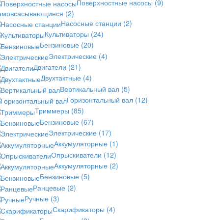
Поверхностные насосы
(9)
амовсасывающиеся
(2)
Насосные станции
(2)
Культиваторы
(24)
Бензиновые
(20)
Электрические
(4)
Двигатели
(21)
Двухтактные
(4)
Вертикальный вал
(5)
Горизонтальный вал
(12)
Триммеры
(85)
Бензиновые
(67)
Электрические
(17)
Аккумуляторные
(1)
Опрыскиватели
(12)
Аккумуляторные
(2)
Бензиновые
(5)
Ранцевые
(2)
Ручные
(3)
Скарификаторы
(4)