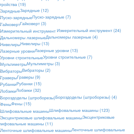
стройства
(19)
Зарядные
(12)
Пуско-зарядные
(7)
Гайковерт
(3)
Измерительный инструмент
(24)
Дальномеры лазерные
(4)
Нивелиры
(13)
Лазерные уровни
(13)
Уровни строительные
(7)
Мультиметры
(3)
Вибраторы
(2)
Граверы
(9)
Рубанки
(15)
Лобзики
(32)
Бороздоделы (штроборезы)
(4)
Фены
(15)
Шлифовальные машины
(123)
Эксцентриковые
лифовальные машины
(11)
Ленточные шлифовальные