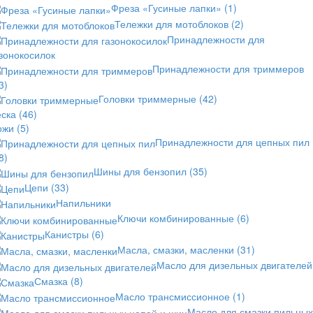
Фреза «Гусиные лапки»
(1)
Тележки для мотоблоков
(2)
Принадлежности для
зонокосилок
Принадлежности для триммеров
3)
Головки триммерные
(42)
еска
(46)
ожи
(5)
Принадлежности для цепных пил
8)
Шины для бензопил
(35)
Цепи
(33)
Напильники
Ключи комбинированные
(6)
Канистры
(6)
Масла, смазки, масленки
(31)
Масло для дизельных двигателей
Смазка
(8)
Масло трансмиссионное
(1)
Масло для смазки пильных