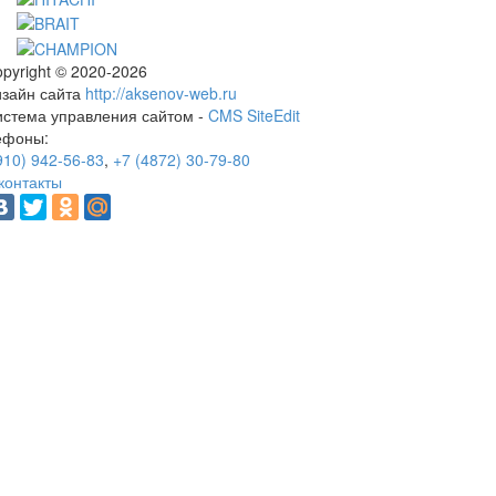
pyright © 2020-2026
изайн сайта
http://aksenov-web.ru
истема управления сайтом -
CMS SiteEdit
ефоны:
910) 942-56-83
,
+7 (4872) 30-79-80
контакты