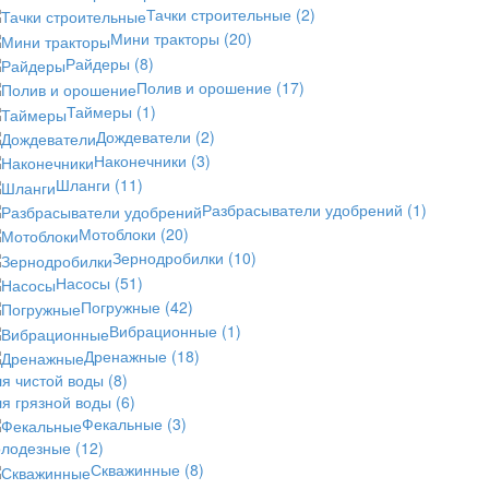
Тачки строительные
(2)
Мини тракторы
(20)
Райдеры
(8)
Полив и орошение
(17)
Таймеры
(1)
Дождеватели
(2)
Наконечники
(3)
Шланги
(11)
Разбрасыватели удобрений
(1)
Мотоблоки
(20)
Зернодробилки
(10)
Насосы
(51)
Погружные
(42)
Вибрационные
(1)
Дренажные
(18)
ля чистой воды
(8)
ля грязной воды
(6)
Фекальные
(3)
олодезные
(12)
Скважинные
(8)