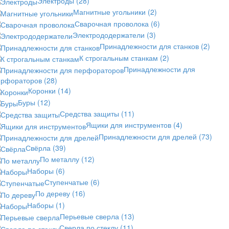
Электроды
(28)
Магнитные угольники
(2)
Сварочная проволока
(6)
Электрододержатели
(3)
Принадлежности для станков
(2)
К строгальным станкам
(2)
Принадлежности для
ерфораторов
(28)
Коронки
(14)
Буры
(12)
Средства защиты
(11)
Ящики для инструментов
(4)
Принадлежности для дрелей
(73)
Свёрла
(39)
По металлу
(12)
Наборы
(6)
Ступенчатые
(6)
По дереву
(16)
Наборы
(1)
Перьевые сверла
(13)
Сверла по стеклу
(11)