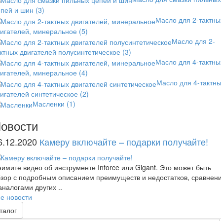
епей и шин
(3)
Масло для 2-тактны
вигателей, минеральное
(5)
Масло для 2-
ктных двигателей полусинтетическое
(3)
Масло для 4-тактны
вигателей, минеральное
(4)
Масло для 4-тактн
игателей синтетическое
(2)
Масленки
(1)
овости
6.12.2020
Камеру включайте – подарки получайте!
имите видео об инструменте Inforce или Gigant. Это может быть
зор с подробным описанием преимуществ и недостатков, сравнен
аналогами других ..
е новости
талог