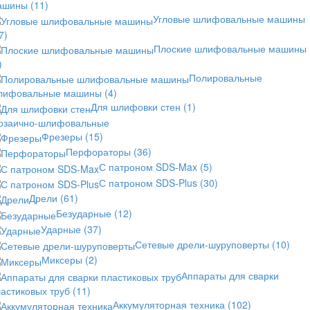
ашины
(11)
Угловые шлифовальные машины
7)
Плоские шлифовальные машины
)
Полировальные
лифовальные машины
(4)
Для шлифовки стен
(1)
озаично-шлифовальные
Фрезеры
(15)
Перфораторы
(36)
С патроном SDS-Max
(5)
С патроном SDS-Plus
(30)
Дрели
(61)
Безударные
(12)
Ударные
(37)
Сетевые дрели-шуруповерты
(10)
Миксеры
(2)
Аппараты для сварки
астиковых труб
(11)
Аккумуляторная техника
(102)