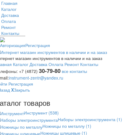
Главная
Каталог
Доставка
Оплата
Ремонт
Контакты
Авторизация
Регистрация
тернет магазин инструментов в наличии и на заказ
лавная
Каталог
Доставка
Оплата
Ремонт
Контакты
30-79-80
елефоны:
+7 (4872)
все контакты
mail:
instrument-zentr@yandex.ru
ойти
Регистрация
Назад
X
Закрыть
аталог товаров
Инструмент
(538)
Наборы электроинструмента
(1)
Ножницы по металлу
(1)
Ножницы шлицевые
(1)