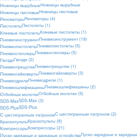
Ножницы вырубные
Ножницы листовые
Реноваторы
(4)
Пистолеты
(1)
Клеевые пистолеты
(1)
Пневмоинструмент
(19)
Пневмопистолеты
(5)
Пневмостеплеры
(5)
Гвозди
(2)
Пневмотрещотки
(1)
Пневмогайковерты
(3)
Пневмодрели
(1)
Пневмошлифмашины
(2)
Отбойные молотки
(5)
SDS-Max
(3)
SDS-Plus
C шестигранным патроном
(2)
Краскопульты
(8)
Компрессоры
(21)
Пуско-зарядные и зарядны