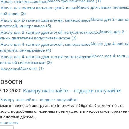
Масло трансмиссионное
(1)
Масло для смазки пильных
епей и шин
(3)
Масло для 2-тактны
вигателей, минеральное
(5)
Масло для 2-
ктных двигателей полусинтетическое
(3)
Масло для 4-тактны
вигателей, минеральное
(4)
Масло для 4-тактн
игателей синтетическое
(2)
Масленки
(1)
овости
6.12.2020
Камеру включайте – подарки получайте!
имите видео об инструменте Inforce или Gigant. Это может быть
зор с подробным описанием преимуществ и недостатков, сравнен
аналогами других ..
е новости