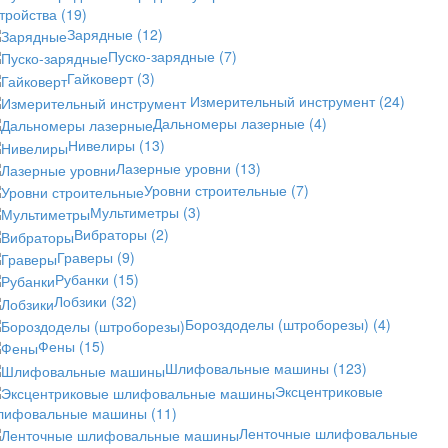
стройства
(19)
Зарядные
(12)
Пуско-зарядные
(7)
Гайковерт
(3)
Измерительный инструмент
(24)
Дальномеры лазерные
(4)
Нивелиры
(13)
Лазерные уровни
(13)
Уровни строительные
(7)
Мультиметры
(3)
Вибраторы
(2)
Граверы
(9)
Рубанки
(15)
Лобзики
(32)
Бороздоделы (штроборезы)
(4)
Фены
(15)
Шлифовальные машины
(123)
Эксцентриковые
лифовальные машины
(11)
Ленточные шлифовальные