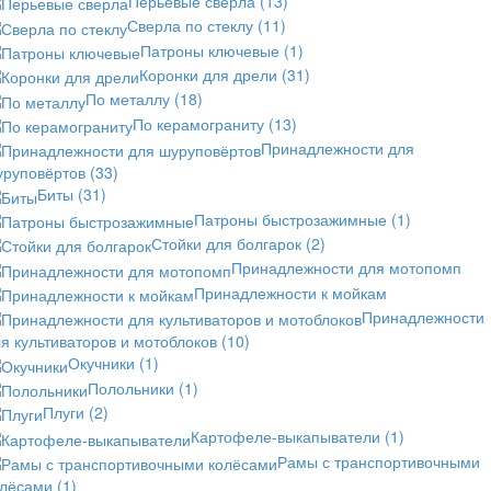
Перьевые сверла
(13)
Сверла по стеклу
(11)
Патроны ключевые
(1)
Коронки для дрели
(31)
По металлу
(18)
По керамограниту
(13)
Принадлежности для
уруповёртов
(33)
Биты
(31)
Патроны быстрозажимные
(1)
Стойки для болгарок
(2)
Принадлежности для мотопомп
Принадлежности к мойкам
Принадлежности
я культиваторов и мотоблоков
(10)
Окучники
(1)
Полольники
(1)
Плуги
(2)
Картофеле-выкапыватели
(1)
Рамы с транспортивочными
олёсами
(1)