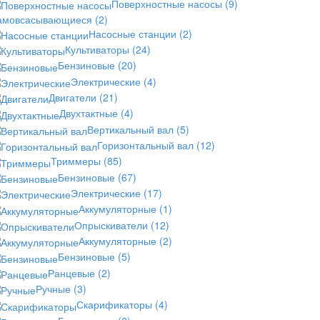
Поверхностные насосы
(9)
амовсасывающиеся
(2)
Насосные станции
(2)
Культиваторы
(24)
Бензиновые
(20)
Электрические
(4)
Двигатели
(21)
Двухтактные
(4)
Вертикальный вал
(5)
Горизонтальный вал
(12)
Триммеры
(85)
Бензиновые
(67)
Электрические
(17)
Аккумуляторные
(1)
Опрыскиватели
(12)
Аккумуляторные
(2)
Бензиновые
(5)
Ранцевые
(2)
Ручные
(3)
Скарификаторы
(4)