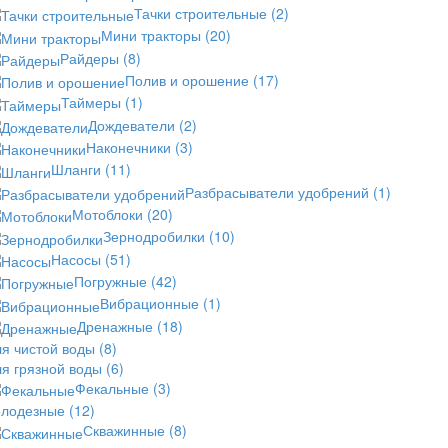
Тачки строительные
(2)
Мини тракторы
(20)
Райдеры
(8)
Полив и орошение
(17)
Таймеры
(1)
Дождеватели
(2)
Наконечники
(3)
Шланги
(11)
Разбрасыватели удобрений
(1)
Мотоблоки
(20)
Зернодробилки
(10)
Насосы
(51)
Погружные
(42)
Вибрационные
(1)
Дренажные
(18)
ля чистой воды
(8)
ля грязной воды
(6)
Фекальные
(3)
олодезные
(12)
Скважинные
(8)