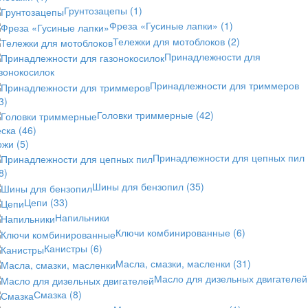
Грунтозацепы
(1)
Фреза «Гусиные лапки»
(1)
Тележки для мотоблоков
(2)
Принадлежности для
зонокосилок
Принадлежности для триммеров
3)
Головки триммерные
(42)
еска
(46)
ожи
(5)
Принадлежности для цепных пил
8)
Шины для бензопил
(35)
Цепи
(33)
Напильники
Ключи комбинированные
(6)
Канистры
(6)
Масла, смазки, масленки
(31)
Масло для дизельных двигателей
Смазка
(8)