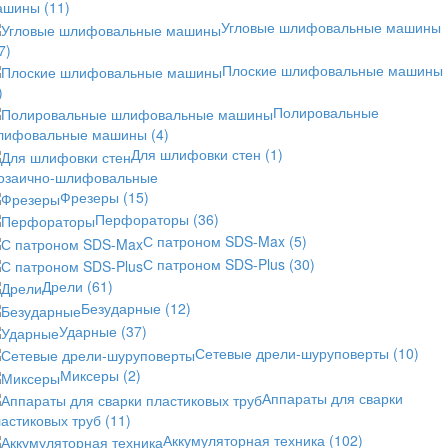
ашины
(11)
Угловые шлифовальные машины
7)
Плоские шлифовальные машины
)
Полировальные
лифовальные машины
(4)
Для шлифовки стен
(1)
озаично-шлифовальные
Фрезеры
(15)
Перфораторы
(36)
С патроном SDS-Max
(5)
С патроном SDS-Plus
(30)
Дрели
(61)
Безударные
(12)
Ударные
(37)
Сетевые дрели-шуруповерты
(10)
Миксеры
(2)
Аппараты для сварки
астиковых труб
(11)
Аккумуляторная техника
(102)