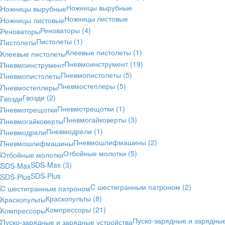
Ножницы вырубные
Ножницы листовые
Реноваторы
(4)
Пистолеты
(1)
Клеевые пистолеты
(1)
Пневмоинструмент
(19)
Пневмопистолеты
(5)
Пневмостеплеры
(5)
Гвозди
(2)
Пневмотрещотки
(1)
Пневмогайковерты
(3)
Пневмодрели
(1)
Пневмошлифмашины
(2)
Отбойные молотки
(5)
SDS-Max
(3)
SDS-Plus
C шестигранным патроном
(2)
Краскопульты
(8)
Компрессоры
(21)
Пуско-зарядные и зарядны