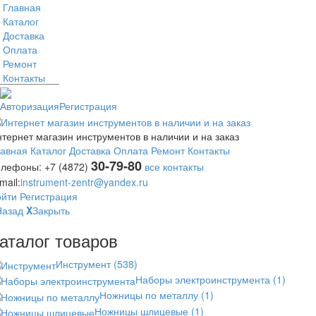
Главная
Каталог
Доставка
Оплата
Ремонт
Контакты
Авторизация
Регистрация
тернет магазин инструментов в наличии и на заказ
лавная
Каталог
Доставка
Оплата
Ремонт
Контакты
30-79-80
елефоны:
+7 (4872)
все контакты
mail:
instrument-zentr@yandex.ru
ойти
Регистрация
Назад
X
Закрыть
аталог товаров
Инструмент
(538)
Наборы электроинструмента
(1)
Ножницы по металлу
(1)
Ножницы шлицевые
(1)