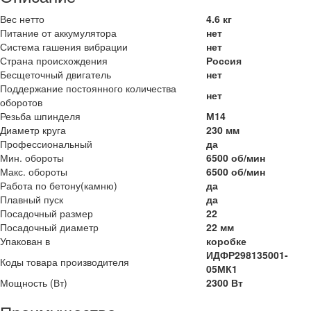
Вес нетто
4.6 кг
Питание от аккумулятора
нет
Система гашения вибрации
нет
Страна происхождения
Россия
Бесщеточный двигатель
нет
Поддержание постоянного количества
нет
оборотов
Резьба шпинделя
М14
Диаметр круга
230 мм
Профессиональный
да
Мин. обороты
6500 об/мин
Макс. обороты
6500 об/мин
Работа по бетону(камню)
да
Плавный пуск
да
Посадочный размер
22
Посадочный диаметр
22 мм
Упакован в
коробке
ИДФР298135001-
Коды товара производителя
05МК1
Мощность (Вт)
2300 Вт