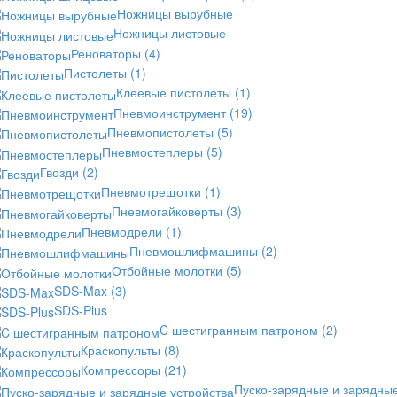
Ножницы вырубные
Ножницы листовые
Реноваторы
(4)
Пистолеты
(1)
Клеевые пистолеты
(1)
Пневмоинструмент
(19)
Пневмопистолеты
(5)
Пневмостеплеры
(5)
Гвозди
(2)
Пневмотрещотки
(1)
Пневмогайковерты
(3)
Пневмодрели
(1)
Пневмошлифмашины
(2)
Отбойные молотки
(5)
SDS-Max
(3)
SDS-Plus
C шестигранным патроном
(2)
Краскопульты
(8)
Компрессоры
(21)
Пуско-зарядные и зарядны