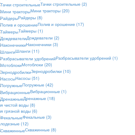
Тачки строительные
(2)
Мини тракторы
(20)
Райдеры
(8)
Полив и орошение
(17)
Таймеры
(1)
Дождеватели
(2)
Наконечники
(3)
Шланги
(11)
Разбрасыватели удобрений
(1)
Мотоблоки
(20)
Зернодробилки
(10)
Насосы
(51)
Погружные
(42)
Вибрационные
(1)
Дренажные
(18)
ля чистой воды
(8)
ля грязной воды
(6)
Фекальные
(3)
олодезные
(12)
Скважинные
(8)