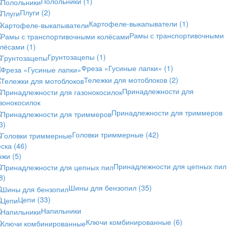
Полольники
(1)
Плуги
(2)
Картофеле-выкапыватели
(1)
Рамы с транспортивочными
олёсами
(1)
Грунтозацепы
(1)
Фреза «Гусиные лапки»
(1)
Тележки для мотоблоков
(2)
Принадлежности для
зонокосилок
Принадлежности для триммеров
3)
Головки триммерные
(42)
еска
(46)
ожи
(5)
Принадлежности для цепных пил
8)
Шины для бензопил
(35)
Цепи
(33)
Напильники
Ключи комбинированные
(6)