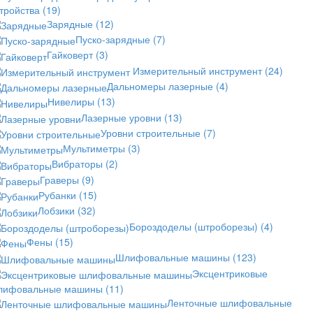
стройства
(19)
Зарядные
(12)
Пуско-зарядные
(7)
Гайковерт
(3)
Измерительный инструмент
(24)
Дальномеры лазерные
(4)
Нивелиры
(13)
Лазерные уровни
(13)
Уровни строительные
(7)
Мультиметры
(3)
Вибраторы
(2)
Граверы
(9)
Рубанки
(15)
Лобзики
(32)
Бороздоделы (штроборезы)
(4)
Фены
(15)
Шлифовальные машины
(123)
Эксцентриковые
лифовальные машины
(11)
Ленточные шлифовальные