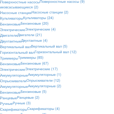
Поверхностные насосы
(9)
амовсасывающиеся
(2)
Насосные станции
(2)
Культиваторы
(24)
Бензиновые
(20)
Электрические
(4)
Двигатели
(21)
Двухтактные
(4)
Вертикальный вал
(5)
Горизонтальный вал
(12)
Триммеры
(85)
Бензиновые
(67)
Электрические
(17)
Аккумуляторные
(1)
Опрыскиватели
(12)
Аккумуляторные
(2)
Бензиновые
(5)
Ранцевые
(2)
Ручные
(3)
Скарификаторы
(4)