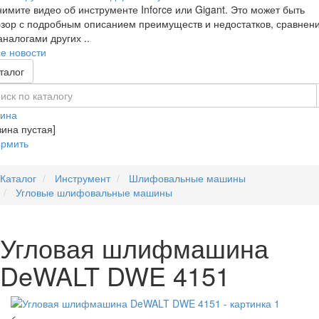
имите видео об инструменте Inforce или Gigant. Это может быть
зор с подробным описанием преимуществ и недостатков, сравнен
аналогами других ..
е новости
талог
зина
зина пустая]
рмить
Каталог
Инструмент
Шлифовальные машины
Угловые шлифовальные машины
Угловая шлифмашина
DeWALT DWE 4151
<