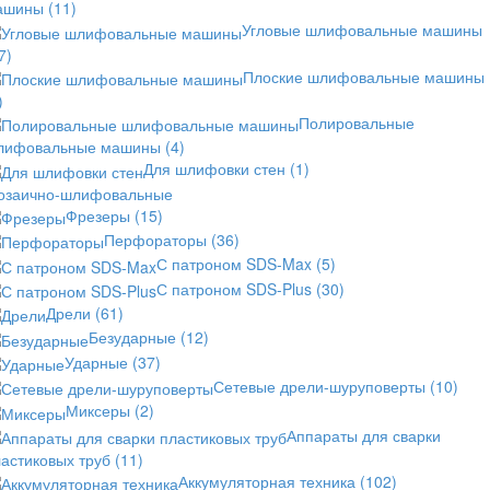
ашины
(11)
Угловые шлифовальные машины
7)
Плоские шлифовальные машины
)
Полировальные
лифовальные машины
(4)
Для шлифовки стен
(1)
озаично-шлифовальные
Фрезеры
(15)
Перфораторы
(36)
С патроном SDS-Max
(5)
С патроном SDS-Plus
(30)
Дрели
(61)
Безударные
(12)
Ударные
(37)
Сетевые дрели-шуруповерты
(10)
Миксеры
(2)
Аппараты для сварки
астиковых труб
(11)
Аккумуляторная техника
(102)