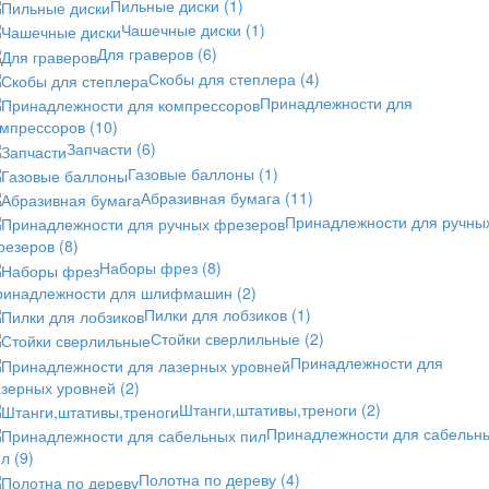
Пильные диски
(1)
Чашечные диски
(1)
Для граверов
(6)
Скобы для степлера
(4)
Принадлежности для
омпрессоров
(10)
Запчасти
(6)
Газовые баллоны
(1)
Абразивная бумага
(11)
Принадлежности для ручны
резеров
(8)
Наборы фрез
(8)
ринадлежности для шлифмашин
(2)
Пилки для лобзиков
(1)
Стойки сверлильные
(2)
Принадлежности для
азерных уровней
(2)
Штанги,штативы,треноги
(2)
Принадлежности для сабельн
ил
(9)
Полотна по дереву
(4)