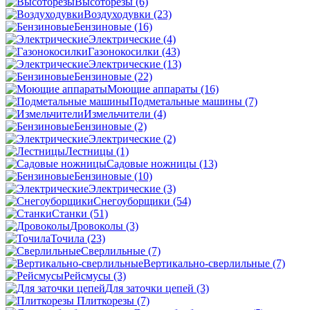
Высоторезы
(6)
Воздуходувки
(23)
Бензиновые
(16)
Электрические
(4)
Газонокосилки
(43)
Электрические
(13)
Бензиновые
(22)
Моющие аппараты
(16)
Подметальные машины
(7)
Измельчители
(4)
Бензиновые
(2)
Электрические
(2)
Лестницы
(1)
Садовые ножницы
(13)
Бензиновые
(10)
Электрические
(3)
Снегоуборщики
(54)
Станки
(51)
Дровоколы
(3)
Точила
(23)
Сверлильные
(7)
Вертикально-сверлильные
(7)
Рейсмусы
(3)
Для заточки цепей
(3)
Плиткорезы
(7)