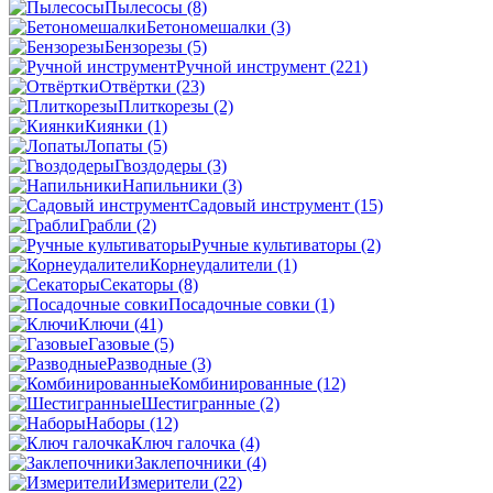
Пылесосы
(8)
Бетономешалки
(3)
Бензорезы
(5)
Ручной инструмент
(221)
Отвёртки
(23)
Плиткорезы
(2)
Киянки
(1)
Лопаты
(5)
Гвоздодеры
(3)
Напильники
(3)
Садовый инструмент
(15)
Грабли
(2)
Ручные культиваторы
(2)
Корнеудалители
(1)
Секаторы
(8)
Посадочные совки
(1)
Ключи
(41)
Газовые
(5)
Разводные
(3)
Комбинированные
(12)
Шестигранные
(2)
Наборы
(12)
Ключ галочка
(4)
Заклепочники
(4)
Измерители
(22)