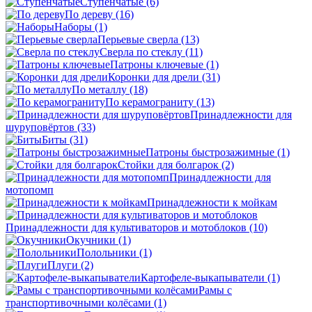
Ступенчатые
(6)
По дереву
(16)
Наборы
(1)
Перьевые сверла
(13)
Сверла по стеклу
(11)
Патроны ключевые
(1)
Коронки для дрели
(31)
По металлу
(18)
По керамограниту
(13)
Принадлежности для
шуруповёртов
(33)
Биты
(31)
Патроны быстрозажимные
(1)
Стойки для болгарок
(2)
Принадлежности для
мотопомп
Принадлежности к мойкам
Принадлежности для культиваторов и мотоблоков
(10)
Окучники
(1)
Полольники
(1)
Плуги
(2)
Картофеле-выкапыватели
(1)
Рамы с
транспортивочными колёсами
(1)