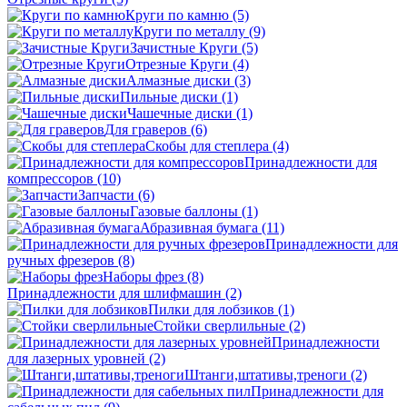
Круги по камню
(5)
Круги по металлу
(9)
Зачистные Круги
(5)
Отрезные Круги
(4)
Алмазные диски
(3)
Пильные диски
(1)
Чашечные диски
(1)
Для граверов
(6)
Скобы для степлера
(4)
Принадлежности для
компрессоров
(10)
Запчасти
(6)
Газовые баллоны
(1)
Абразивная бумага
(11)
Принадлежности для
ручных фрезеров
(8)
Наборы фрез
(8)
Принадлежности для шлифмашин
(2)
Пилки для лобзиков
(1)
Стойки сверлильные
(2)
Принадлежности
для лазерных уровней
(2)
Штанги,штативы,треноги
(2)
Принадлежности для