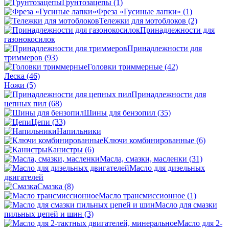
Грунтозацепы
(1)
Фреза «Гусиные лапки»
(1)
Тележки для мотоблоков
(2)
Принадлежности для
газонокосилок
Принадлежности для
триммеров
(93)
Головки триммерные
(42)
Леска
(46)
Ножи
(5)
Принадлежности для
цепных пил
(68)
Шины для бензопил
(35)
Цепи
(33)
Напильники
Ключи комбинированные
(6)
Канистры
(6)
Масла, смазки, масленки
(31)
Масло для дизельных
двигателей
Смазка
(8)
Масло трансмиссионное
(1)
Масло для смазки
пильных цепей и шин
(3)
Масло для 2-