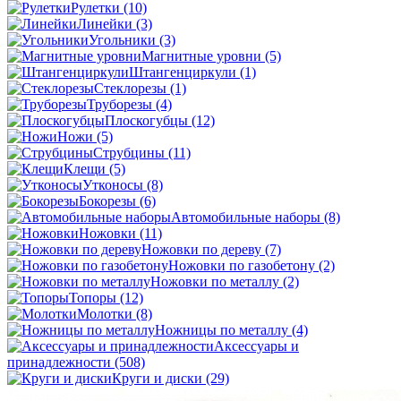
Рулетки
(10)
Линейки
(3)
Угольники
(3)
Магнитные уровни
(5)
Штангенциркули
(1)
Стеклорезы
(1)
Труборезы
(4)
Плоскогубцы
(12)
Ножи
(5)
Струбцины
(11)
Клещи
(5)
Утконосы
(8)
Бокорезы
(6)
Автомобильные наборы
(8)
Ножовки
(11)
Ножовки по дереву
(7)
Ножовки по газобетону
(2)
Ножовки по металлу
(2)
Топоры
(12)
Молотки
(8)
Ножницы по металлу
(4)
Аксессуары и
принадлежности
(508)
Круги и диски
(29)