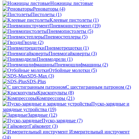
Ножницы листовые
Реноваторы
(4)
Пистолеты
(1)
Клеевые пистолеты
(1)
Пневмоинструмент
(19)
Пневмопистолеты
(5)
Пневмостеплеры
(5)
Гвозди
(2)
Пневмотрещотки
(1)
Пневмогайковерты
(3)
Пневмодрели
(1)
Пневмошлифмашины
(2)
Отбойные молотки
(5)
SDS-Max
(3)
SDS-Plus
C шестигранным патроном
(2)
Краскопульты
(8)
Компрессоры
(21)
Пуско-зарядные и
зарядные устройства
(19)
Зарядные
(12)
Пуско-зарядные
(7)
Гайковерт
(3)
Измерительный инструмент
(24)