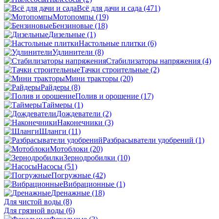
Всё для дачи и сада
(471)
Мотопомпы
(19)
Бензиновые
(18)
Дизельные
(1)
Настольные плитки
(6)
Удлинители
(8)
Стабилизаторы напряжения
(4)
Тачки строительные
(2)
Мини тракторы
(20)
Райдеры
(8)
Полив и орошение
(17)
Таймеры
(1)
Дождеватели
(2)
Наконечники
(3)
Шланги
(11)
Разбрасыватели удобрений
(1)
Мотоблоки
(20)
Зернодробилки
(10)
Насосы
(51)
Погружные
(42)
Вибрационные
(1)
Дренажные
(18)
Для чистой воды
(8)
Для грязной воды
(6)