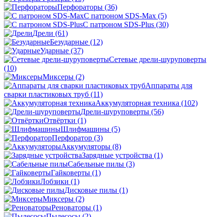
Перфораторы
(36)
С патроном SDS-Max
(5)
С патроном SDS-Plus
(30)
Дрели
(61)
Безударные
(12)
Ударные
(37)
Сетевые дрели-шуруповерты
(10)
Миксеры
(2)
Аппараты для
сварки пластиковых труб
(11)
Аккумуляторная техника
(102)
Дрели-шуруповерты
(56)
Отвёртки
(1)
Шлифмашины
(5)
Перфоратор
(3)
Аккумуляторы
(8)
Зарядные устройства
(1)
Сабельные пилы
(3)
Гайковерты
(1)
Лобзики
(1)
Дисковые пилы
(1)
Миксеры
(2)
Реноваторы
(1)
Пылесосы
(2)