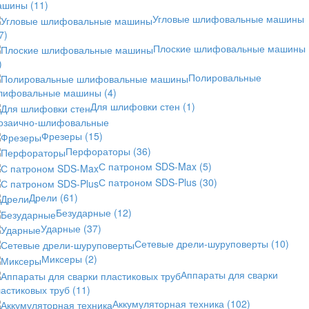
ашины
(11)
Угловые шлифовальные машины
7)
Плоские шлифовальные машины
)
Полировальные
лифовальные машины
(4)
Для шлифовки стен
(1)
озаично-шлифовальные
Фрезеры
(15)
Перфораторы
(36)
С патроном SDS-Max
(5)
С патроном SDS-Plus
(30)
Дрели
(61)
Безударные
(12)
Ударные
(37)
Сетевые дрели-шуруповерты
(10)
Миксеры
(2)
Аппараты для сварки
астиковых труб
(11)
Аккумуляторная техника
(102)