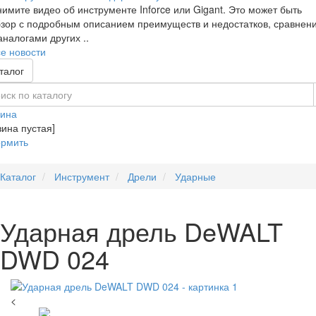
имите видео об инструменте Inforce или Gigant. Это может быть
зор с подробным описанием преимуществ и недостатков, сравнен
аналогами других ..
е новости
талог
зина
зина пустая]
рмить
Каталог
Инструмент
Дрели
Ударные
Ударная дрель DeWALT
DWD 024
<