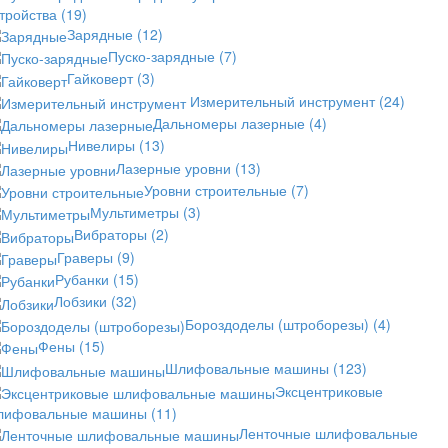
стройства
(19)
Зарядные
(12)
Пуско-зарядные
(7)
Гайковерт
(3)
Измерительный инструмент
(24)
Дальномеры лазерные
(4)
Нивелиры
(13)
Лазерные уровни
(13)
Уровни строительные
(7)
Мультиметры
(3)
Вибраторы
(2)
Граверы
(9)
Рубанки
(15)
Лобзики
(32)
Бороздоделы (штроборезы)
(4)
Фены
(15)
Шлифовальные машины
(123)
Эксцентриковые
лифовальные машины
(11)
Ленточные шлифовальные