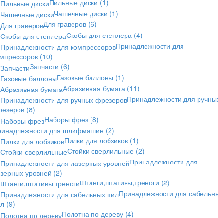
Пильные диски
(1)
Чашечные диски
(1)
Для граверов
(6)
Скобы для степлера
(4)
Принадлежности для
омпрессоров
(10)
Запчасти
(6)
Газовые баллоны
(1)
Абразивная бумага
(11)
Принадлежности для ручны
резеров
(8)
Наборы фрез
(8)
ринадлежности для шлифмашин
(2)
Пилки для лобзиков
(1)
Стойки сверлильные
(2)
Принадлежности для
азерных уровней
(2)
Штанги,штативы,треноги
(2)
Принадлежности для сабельн
ил
(9)
Полотна по дереву
(4)