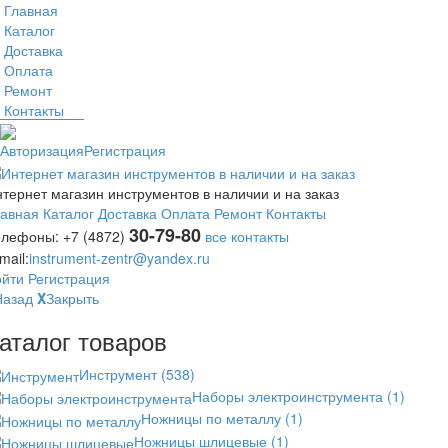
Главная
Каталог
Доставка
Оплата
Ремонт
Контакты
Авторизация
Регистрация
тернет магазин инструментов в наличии и на заказ
лавная
Каталог
Доставка
Оплата
Ремонт
Контакты
30-79-80
елефоны:
+7 (4872)
все контакты
mail:
instrument-zentr@yandex.ru
ойти
Регистрация
Назад
X
Закрыть
аталог товаров
Инструмент
(538)
Наборы электроинструмента
(1)
Ножницы по металлу
(1)
Ножницы шлицевые
(1)