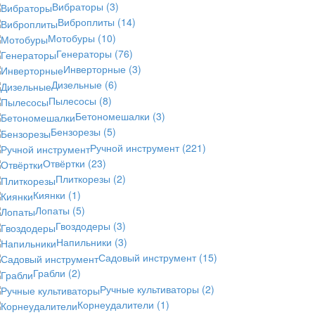
Вибраторы
(3)
Виброплиты
(14)
Мотобуры
(10)
Генераторы
(76)
Инверторные
(3)
Дизельные
(6)
Пылесосы
(8)
Бетономешалки
(3)
Бензорезы
(5)
Ручной инструмент
(221)
Отвёртки
(23)
Плиткорезы
(2)
Киянки
(1)
Лопаты
(5)
Гвоздодеры
(3)
Напильники
(3)
Садовый инструмент
(15)
Грабли
(2)
Ручные культиваторы
(2)
Корнеудалители
(1)