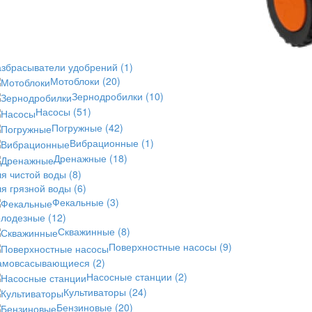
азбрасыватели удобрений
(1)
Мотоблоки
(20)
Зернодробилки
(10)
Насосы
(51)
Погружные
(42)
Вибрационные
(1)
Дренажные
(18)
ля чистой воды
(8)
ля грязной воды
(6)
Фекальные
(3)
олодезные
(12)
Скважинные
(8)
Поверхностные насосы
(9)
амовсасывающиеся
(2)
Насосные станции
(2)
Культиваторы
(24)
Бензиновые
(20)