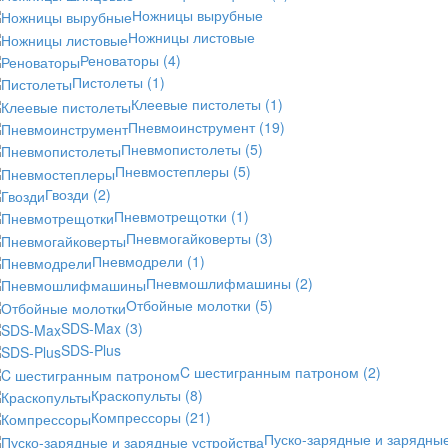
Ножницы вырубные
Ножницы листовые
Реноваторы
(4)
Пистолеты
(1)
Клеевые пистолеты
(1)
Пневмоинструмент
(19)
Пневмопистолеты
(5)
Пневмостеплеры
(5)
Гвозди
(2)
Пневмотрещотки
(1)
Пневмогайковерты
(3)
Пневмодрели
(1)
Пневмошлифмашины
(2)
Отбойные молотки
(5)
SDS-Max
(3)
SDS-Plus
C шестигранным патроном
(2)
Краскопульты
(8)
Компрессоры
(21)
Пуско-зарядные и зарядны