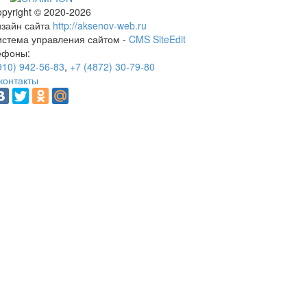
pyright © 2020-2026
изайн сайта
http://aksenov-web.ru
истема управления сайтом -
CMS SiteEdit
ефоны:
910) 942-56-83
,
+7 (4872) 30-79-80
контакты