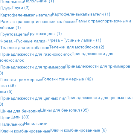
Полольники
(1)
Плуги
(2)
Картофеле-выкапыватели
(1)
Рамы с транспортивочными
олёсами
(1)
Грунтозацепы
(1)
Фреза «Гусиные лапки»
(1)
Тележки для мотоблоков
(2)
Принадлежности для
зонокосилок
Принадлежности для триммеров
3)
Головки триммерные
(42)
еска
(46)
ожи
(5)
Принадлежности для цепных пил
8)
Шины для бензопил
(35)
Цепи
(33)
Напильники
Ключи комбинированные
(6)