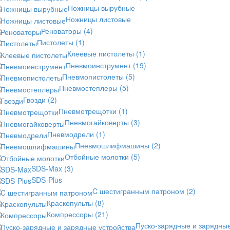
Ножницы вырубные
Ножницы листовые
Реноваторы
(4)
Пистолеты
(1)
Клеевые пистолеты
(1)
Пневмоинструмент
(19)
Пневмопистолеты
(5)
Пневмостеплеры
(5)
Гвозди
(2)
Пневмотрещотки
(1)
Пневмогайковерты
(3)
Пневмодрели
(1)
Пневмошлифмашины
(2)
Отбойные молотки
(5)
SDS-Max
(3)
SDS-Plus
C шестигранным патроном
(2)
Краскопульты
(8)
Компрессоры
(21)
Пуско-зарядные и зарядны