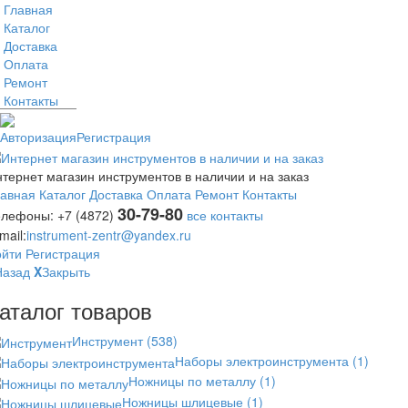
Главная
Каталог
Доставка
Оплата
Ремонт
Контакты
Авторизация
Регистрация
тернет магазин инструментов в наличии и на заказ
лавная
Каталог
Доставка
Оплата
Ремонт
Контакты
30-79-80
елефоны:
+7 (4872)
все контакты
mail:
instrument-zentr@yandex.ru
ойти
Регистрация
Назад
X
Закрыть
аталог товаров
Инструмент
(538)
Наборы электроинструмента
(1)
Ножницы по металлу
(1)
Ножницы шлицевые
(1)