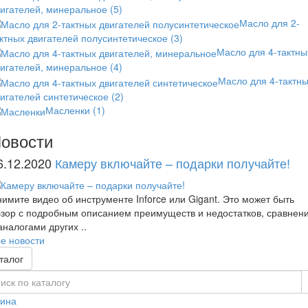
вигателей, минеральное
(5)
Масло для 2-
ктных двигателей полусинтетическое
(3)
Масло для 4-тактны
вигателей, минеральное
(4)
Масло для 4-тактн
игателей синтетическое
(2)
Масленки
(1)
овости
6.12.2020
Камеру включайте – подарки получайте!
имите видео об инструменте Inforce или Gigant. Это может быть
зор с подробным описанием преимуществ и недостатков, сравнен
аналогами других ..
е новости
талог
зина