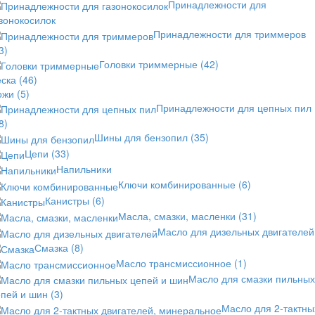
Принадлежности для
зонокосилок
Принадлежности для триммеров
3)
Головки триммерные
(42)
еска
(46)
ожи
(5)
Принадлежности для цепных пил
8)
Шины для бензопил
(35)
Цепи
(33)
Напильники
Ключи комбинированные
(6)
Канистры
(6)
Масла, смазки, масленки
(31)
Масло для дизельных двигателей
Смазка
(8)
Масло трансмиссионное
(1)
Масло для смазки пильных
епей и шин
(3)
Масло для 2-тактны