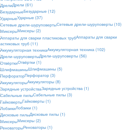
Дрели
(61)
Безударные
(12)
Ударные
(37)
Сетевые дрели-шуруповерты
(10)
Миксеры
(2)
Аппараты для сварки
астиковых труб
(11)
Аккумуляторная техника
(102)
Дрели-шуруповерты
(56)
Отвёртки
(1)
Шлифмашины
(5)
Перфоратор
(3)
Аккумуляторы
(8)
Зарядные устройства
(1)
Сабельные пилы
(3)
Гайковерты
(1)
Лобзики
(1)
Дисковые пилы
(1)
Миксеры
(2)
Реноваторы
(1)