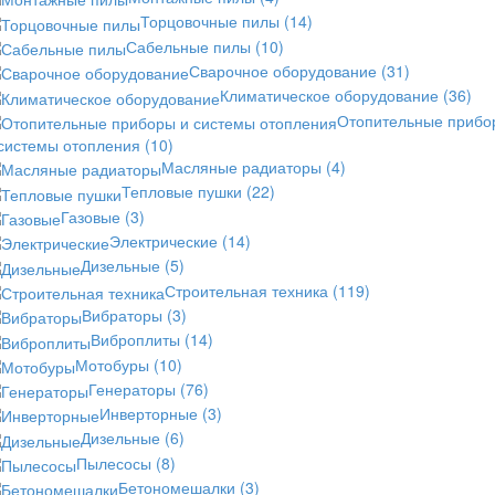
Торцовочные пилы
(14)
Сабельные пилы
(10)
Сварочное оборудование
(31)
Климатическое оборудование
(36)
Отопительные прибо
 системы отопления
(10)
Масляные радиаторы
(4)
Тепловые пушки
(22)
Газовые
(3)
Электрические
(14)
Дизельные
(5)
Строительная техника
(119)
Вибраторы
(3)
Виброплиты
(14)
Мотобуры
(10)
Генераторы
(76)
Инверторные
(3)
Дизельные
(6)
Пылесосы
(8)
Бетономешалки
(3)