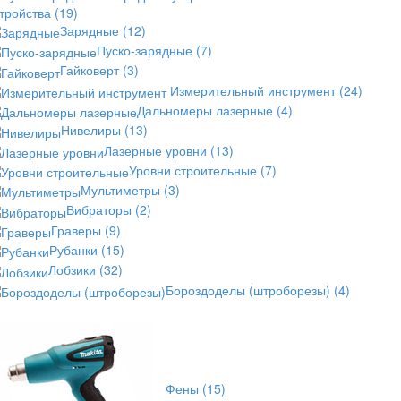
стройства
(19)
Зарядные
(12)
Пуско-зарядные
(7)
Гайковерт
(3)
Измерительный инструмент
(24)
Дальномеры лазерные
(4)
Нивелиры
(13)
Лазерные уровни
(13)
Уровни строительные
(7)
Мультиметры
(3)
Вибраторы
(2)
Граверы
(9)
Рубанки
(15)
Лобзики
(32)
Бороздоделы (штроборезы)
(4)
Фены
(15)