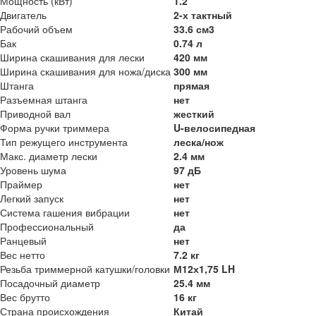
Мощность (кВт)
1.2
Двигатель
2-х тактный
Рабочий объем
33.6 см3
Бак
0.74 л
Ширина скашивания для лески
420 мм
Ширина скашивания для ножа/диска
300 мм
Штанга
прямая
Разъемная штанга
нет
Приводной вал
жесткий
Форма ручки триммера
U-велосипедная
Тип режущего инструмента
леска/нож
Макс. диаметр лески
2.4 мм
Уровень шума
97 дБ
Праймер
нет
Легкий запуск
нет
Система гашения вибрации
нет
Профессиональный
да
Ранцевый
нет
Вес нетто
7.2 кг
Резьба триммерной катушки/головки
М12х1,75 LH
Посадочный диаметр
25.4 мм
Вес брутто
16 кг
Страна происхождения
Китай