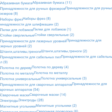
Абразивная бумага
(11)
Принадлежности для ручны
резеров
(8)
Наборы фрез
(8)
ринадлежности для шлифмашин
(2)
Пилки для лобзиков
(1)
Стойки сверлильные
(2)
Принадлежности для
азерных уровней
(2)
Штанги,штативы,треноги
(2)
Принадлежности для сабельн
ил
(9)
Полотна по дереву
(4)
Полотна по металлу
Полотна универсальные
(3)
Принадлежности для
варочных аппаратов
(54)
Сварочные маски
(14)
Электроды
(28)
Магнитные угольники
(2)
Сварочная проволока
(6)