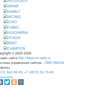
pyright © 2020-2026
изайн сайта
http://aksenov-web.ru
истема управления сайтом -
CMS SiteEdit
ефоны:
910) 942-56-83
,
+7 (4872) 30-79-80
контакты