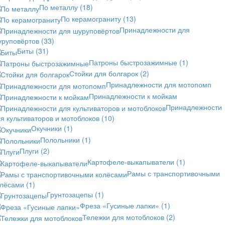
По металлу
(18)
По керамограниту
(13)
Принадлежности для
уруповёртов
(33)
Биты
(31)
Патроны быстрозажимные
(1)
Стойки для болгарок
(2)
Принадлежности для мотопомп
Принадлежности к мойкам
Принадлежности
я культиваторов и мотоблоков
(10)
Окучники
(1)
Полольники
(1)
Плуги
(2)
Картофеле-выкапыватели
(1)
Рамы с транспортивочными
олёсами
(1)
Грунтозацепы
(1)
Фреза «Гусиные лапки»
(1)
Тележки для мотоблоков
(2)