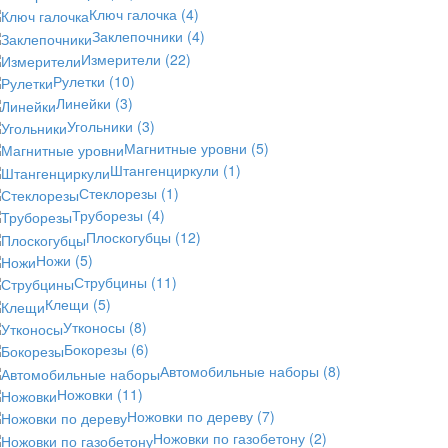
Ключ галочка
(4)
Заклепочники
(4)
Измерители
(22)
Рулетки
(10)
Линейки
(3)
Угольники
(3)
Магнитные уровни
(5)
Штангенциркули
(1)
Стеклорезы
(1)
Труборезы
(4)
Плоскогубцы
(12)
Ножи
(5)
Струбцины
(11)
Клещи
(5)
Утконосы
(8)
Бокорезы
(6)
Автомобильные наборы
(8)
Ножовки
(11)
Ножовки по дереву
(7)
Ножовки по газобетону
(2)