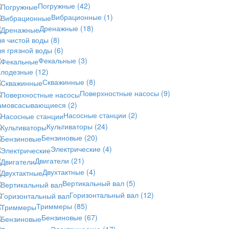
Погружные
(42)
Вибрационные
(1)
Дренажные
(18)
ля чистой воды
(8)
ля грязной воды
(6)
Фекальные
(3)
олодезные
(12)
Скважинные
(8)
Поверхностные насосы
(9)
амовсасывающиеся
(2)
Насосные станции
(2)
Культиваторы
(24)
Бензиновые
(20)
Электрические
(4)
Двигатели
(21)
Двухтактные
(4)
Вертикальный вал
(5)
Горизонтальный вал
(12)
Триммеры
(85)
Бензиновые
(67)
Электрические
(17)