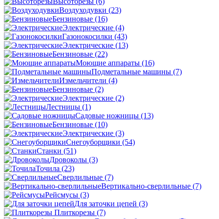
Высоторезы
(6)
Воздуходувки
(23)
Бензиновые
(16)
Электрические
(4)
Газонокосилки
(43)
Электрические
(13)
Бензиновые
(22)
Моющие аппараты
(16)
Подметальные машины
(7)
Измельчители
(4)
Бензиновые
(2)
Электрические
(2)
Лестницы
(1)
Садовые ножницы
(13)
Бензиновые
(10)
Электрические
(3)
Снегоуборщики
(54)
Станки
(51)
Дровоколы
(3)
Точила
(23)
Сверлильные
(7)
Вертикально-сверлильные
(7)
Рейсмусы
(3)
Для заточки цепей
(3)
Плиткорезы
(7)