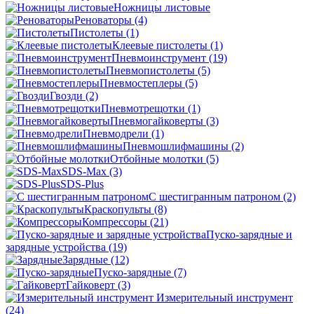
Ножницы листовые
Реноваторы
(4)
Пистолеты
(1)
Клеевые пистолеты
(1)
Пневмоинструмент
(19)
Пневмопистолеты
(5)
Пневмостеплеры
(5)
Гвозди
(2)
Пневмотрещотки
(1)
Пневмогайковерты
(3)
Пневмодрели
(1)
Пневмошлифмашины
(2)
Отбойные молотки
(5)
SDS-Max
(3)
SDS-Plus
C шестигранным патроном
(2)
Краскопульты
(8)
Компрессоры
(21)
Пуско-зарядные и
зарядные устройства
(19)
Зарядные
(12)
Пуско-зарядные
(7)
Гайковерт
(3)
Измерительный инструмент
(24)