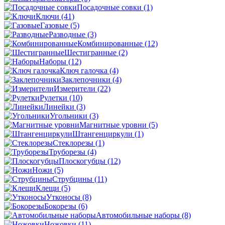
Посадочные совки
(1)
Ключи
(41)
Газовые
(5)
Разводные
(3)
Комбинированные
(12)
Шестигранные
(2)
Наборы
(12)
Ключ галочка
(4)
Заклепочники
(4)
Измерители
(22)
Рулетки
(10)
Линейки
(3)
Угольники
(3)
Магнитные уровни
(5)
Штангенциркули
(1)
Стеклорезы
(1)
Труборезы
(4)
Плоскогубцы
(12)
Ножи
(5)
Струбцины
(11)
Клещи
(5)
Утконосы
(8)
Бокорезы
(6)
Автомобильные наборы
(8)
Ножовки
(11)