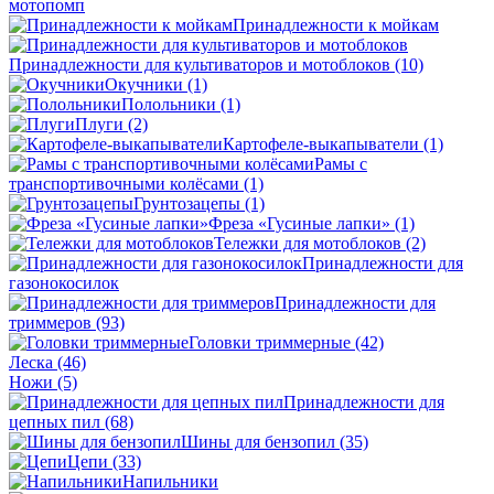
мотопомп
Принадлежности к мойкам
Принадлежности для культиваторов и мотоблоков
(10)
Окучники
(1)
Полольники
(1)
Плуги
(2)
Картофеле-выкапыватели
(1)
Рамы с
транспортивочными колёсами
(1)
Грунтозацепы
(1)
Фреза «Гусиные лапки»
(1)
Тележки для мотоблоков
(2)
Принадлежности для
газонокосилок
Принадлежности для
триммеров
(93)
Головки триммерные
(42)
Леска
(46)
Ножи
(5)
Принадлежности для
цепных пил
(68)
Шины для бензопил
(35)
Цепи
(33)
Напильники