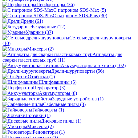
Перфораторы
(36)
С патроном SDS-Max
(5)
С патроном SDS-Plus
(30)
Дрели
(61)
Безударные
(12)
Ударные
(37)
Сетевые дрели-шуруповерты
(10)
Миксеры
(2)
Аппараты для
сварки пластиковых труб
(11)
Аккумуляторная техника
(102)
Дрели-шуруповерты
(56)
Отвёртки
(1)
Шлифмашины
(5)
Перфоратор
(3)
Аккумуляторы
(8)
Зарядные устройства
(1)
Сабельные пилы
(3)
Гайковерты
(1)
Лобзики
(1)
Дисковые пилы
(1)
Миксеры
(2)
Реноваторы
(1)
Пылесосы
(2)