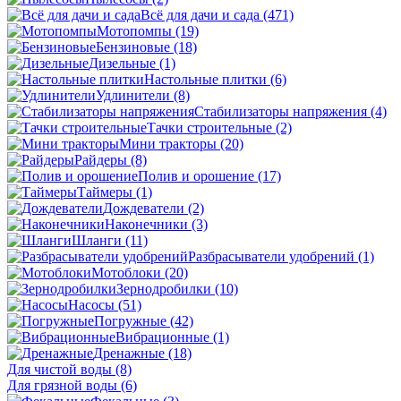
Всё для дачи и сада
(471)
Мотопомпы
(19)
Бензиновые
(18)
Дизельные
(1)
Настольные плитки
(6)
Удлинители
(8)
Стабилизаторы напряжения
(4)
Тачки строительные
(2)
Мини тракторы
(20)
Райдеры
(8)
Полив и орошение
(17)
Таймеры
(1)
Дождеватели
(2)
Наконечники
(3)
Шланги
(11)
Разбрасыватели удобрений
(1)
Мотоблоки
(20)
Зернодробилки
(10)
Насосы
(51)
Погружные
(42)
Вибрационные
(1)
Дренажные
(18)
Для чистой воды
(8)
Для грязной воды
(6)