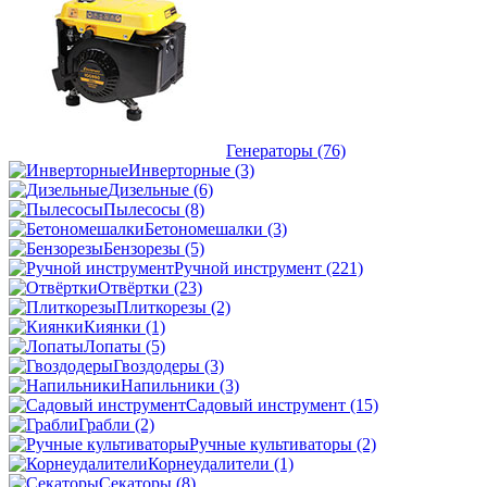
Генераторы
(76)
Инверторные
(3)
Дизельные
(6)
Пылесосы
(8)
Бетономешалки
(3)
Бензорезы
(5)
Ручной инструмент
(221)
Отвёртки
(23)
Плиткорезы
(2)
Киянки
(1)
Лопаты
(5)
Гвоздодеры
(3)
Напильники
(3)
Садовый инструмент
(15)
Грабли
(2)
Ручные культиваторы
(2)
Корнеудалители
(1)
Секаторы
(8)