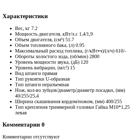
Характеристики
Вес,
кг
7.2
Мощность двигателя,
кВт/л.с
1,4/1,9
Объем двигателя, (см³)
51.7
Объем топливного бака, (л)
0.95
Максимальный расход топлива, (г/кВт•ч)/(л/ч)
610/-
Обороты холостого хода,
(об/мин)
2800
Уровень мощности звука, (дБ)
120
Уровень вибрации, (м/с²)
15
Вид штанги
прямая
Тип рукоятки
U-образная
Тип штанги
неразъемная
Нож, кол-во зубцов/диаметр/диаметр посадки, (мм)
40/255/25,4
Ширина cкашивания кордом/ножом, (мм)
400/255
Тип крепления триммерной головки
Гайка М10*1,25
левая
Комментарии
0
Комментарии отсутствуют