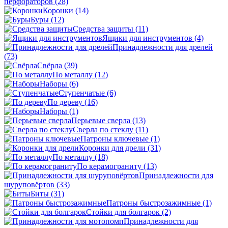
перфораторов
(28)
Коронки
(14)
Буры
(12)
Средства защиты
(11)
Ящики для инструментов
(4)
Принадлежности для дрелей
(73)
Свёрла
(39)
По металлу
(12)
Наборы
(6)
Ступенчатые
(6)
По дереву
(16)
Наборы
(1)
Перьевые сверла
(13)
Сверла по стеклу
(11)
Патроны ключевые
(1)
Коронки для дрели
(31)
По металлу
(18)
По керамограниту
(13)
Принадлежности для
шуруповёртов
(33)
Биты
(31)
Патроны быстрозажимные
(1)
Стойки для болгарок
(2)
Принадлежности для